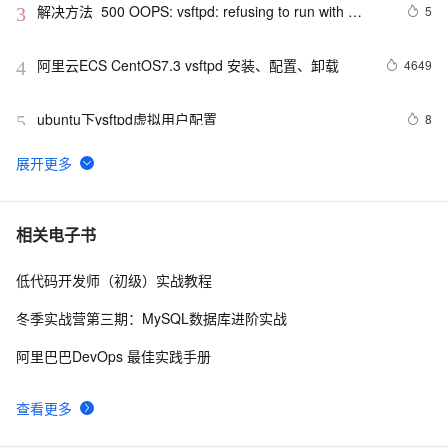
解决方法  500 OOPS: vsftpd: refusing to run with 
5
3
writable root inside chroot()
阿里云ECS CentOS7.3 vsftpd 安装、配置、卸载
4649
4
ubuntu下vsftpd虚拟用户配置
8
5
vsftpd目录限制chroot（用户隔离）500错误分析以及解
5
6
决方案
vsftpd的快速安装
3
7
相关电子书
低代码开发师（初级）实战教程
一篇文章了解开源 FTP 服务器 vsftpd
8
8
冬季实战营第三期：MySQL数据库进阶实战
vsftpd.conf
3
9
阿里巴巴DevOps 最佳实践手册
ECS进阶训练营-day1(如何安装vsftpd)
1
10
查看更多