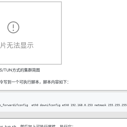
VS/TUN方式的集群简图
命令写到一个可执行脚本，脚本内容如下：
p_forwardifconfig  eth0 downifconfig eth0 192.168.0.253 netmask 255.255.255
lvs_tun.sh。然后加上可执行属性，执行它：