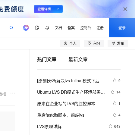
文档
备案
控制台
注册
登录
个人
积分
发布
验
作计划
器
AI 活动
专业服务
服务伙伴合作计划
开发者社区
加入我们
产品动态
服务平台百炼
阿里云 OPC 创新助力计划
热门文章
最新文章
一站式生成采购清单，支持单品或批量购买
io：打造专属 AI 语音助手
S产品伙伴计划（繁花）
峰会
CS
造的大模型服务与应用开发平台
一句话生成原生可编辑精美 PPT 文稿
AI 生产力先锋
Al MaaS 服务伙伴赋能合作
域名
博文
Careers
至高可申请百万元
Qwen3.8-Max 模型上线
开启高性价比 AI 编程新体验
弹性可伸缩的云计算服务
Qwen-Audio-3.0-Realtime 端到端实时语音角色扮演
输入一句话想法, 轻松生成专业的 PPT
先锋实践拓展 AI 生产力的边界
Token 补贴，五大权
计划
海大会
伙伴信用分合作计划
商标
问答
社会招聘
[原创]分析解决lvs fullnat模式下后端
9
益加速 OPC 成功
eek-V4-Pro
SS
一键部署幻兽帕鲁游戏服务器
飞天发布时刻
HOT
Open Search 向量检索版支
划
备案
电子书
校园招聘
服务器获取真实IP地址异常问题
pSeek-V4-Pro
视频创作，一键激活电商全链路生产力
稳定、安全、高性价比、高性能的云存储服务
一键购买专属联机服务器，轻松开启游戏
所见，即是所愿
持视频检索 Pipeline 功能
更多支持
Ubuntu LVS DR模式生产环境部署					
14
版权
划
公司注册
镜像站
视频生成
语音识别与合成
推荐
专属 QwenPaw
漫剧工坊：一站式动画创作平台
AI 实训营
HOT
应用身份服务 (IDaaS)
原来在企业写的LVS的监控脚本
1
合作伙伴培训与认证
划
上云迁移
站生成，高效打造优质广告素材
全接入的云上超级电脑
从聊天伙伴进化为能主动干活的本地数字员工
快速生产连贯的高质量长漫剧
从基础到进阶，Agent 创客手把手教你
OpenClaw 管理能力上线
lScope
我要反馈
e-1.1-T2V
Qwen3-TTS-Flash
重启fastdfs脚本，前端lvs
4
查询合作伙伴
n Alibaba Cloud ISV 合作
代维服务
建企业门户网站
10 分钟搭建微信、支付宝小程序
。
MaxCompute MaxFrame 提
畅细腻的高质量视频
离线语音合成大模型，多语言方言自适应，低延迟高稳定
创新加速
LVS原理详解
ope
登录合作伙伴管理后台
643
我要建议
站，无忧落地极速上线
以可视化方式快速构建移动和 PC 门户网站
国内短信简单易用，安全可靠，秒级触达，全球覆盖200+国家和地区。
高效部署网站，快速应用到小程序
供自动弹性内存功能