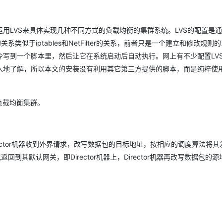
Deepseek-v4-pro
HappyHors
同享
万小智 AI 建站低至 15元/月
Qoder CN
AI 短剧/漫剧
云原生数据库 
快递物流查询
WordPress
成为服务伙
高校合作
点，立即开启云上创新
覆盖公网/内网、递归/权威、移动APP等全场景解析服务
送.CN域名，送备案服务码
基于千问大模型等，支持代码智能生成、研发智能问答
AI助力短剧
态智能体模型
旗舰 MoE 大模型，百万上下文与顶尖推理能力
图生视频，流
Ubuntu
用LVS来具体实现几种不同方式的负载均衡的集群系统。LVS的配置是
服务生态伙伴
云工开物
企业应用
Works
Night Plan 支持 Qwen 3.8-Max
云原生大数据计算服务 MaxCompute
AI 办公
容器服务 Kub
NEW
GLM-5.2
Wan2.7-T
的关系类似于iptables和NetFilter的关系，前者只是一个建立和修改规则
Red Hat
30+ 款产品免费体验
Data Agent 驱动的一站式 Data+AI 开发治理平台
夜间 5 折，Qwen/Meoo/TokenPlan 客户专享
面向分析的企业级SaaS模式云数据仓库
AI智能应用
提供一站式管
科研合作
写到一个脚本里，然后让它在系统启动后自动执行。网上有不少配置LV
视觉 Coding、空间感知、多模态思考等全面升级
1M上下文，专为长程任务能力而生
ERP
堂（旗舰版）
SUSE
智能客服
地了解，所以本文的安装没有利用其它第三方提供的脚本，而是纯粹使用i
CRM
防护产品
2个月
自动承接线索
建站小程序
OA 办公系统
AI 应用构建
大模型原生
的负载均衡集群。
力提升
财税管理
模板建站
Qoder
大模型服务平台百炼-应用模版
HOT
NEW
面向真实软件
个人版上线、团队版降价；千问3.8-Max首发发尝鲜
丰富多元化的应用模版和解决方案
400电话
定制建站
流程是：Director机器收到外界请求，改写数据包的目标地址，按相应的调度算法将
万有无界
大模型服务平台百炼-智能体
方案
广告营销
模板小程序
数据包返回到其默认网关，即Director机器上，Director机器再改写数据包的
的模型效果
灵活可视化地构建企业级 Agent
定制小程序
秒悟
人工智能平台 PAI
APP 开发
云端极速 AI 
新一代 AI 视频生成模型，深度适配广告营销等场景
AI Native 的算法工程平台，一站式完成建模、训练、推理服务部署
建站系统