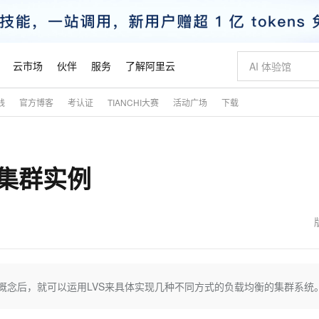
云市场
伙伴
服务
了解阿里云
践
官方博客
考认证
TIANCHI大赛
活动广场
下载
AI 特惠
数据与 API
成为产品伙伴
企业增值服务
最佳实践
价格计算器
AI 场景体
基础软件
产品伙伴合
阿里云认证
市场活动
配置报价
大模型
自助选配和估算价格
新方式
睿译宝，AI翻译排版一步到位
智启 AI 普惠权益
产品生态集成认证中心
企业支持计划
云上春晚
域名与网站
千问官方 MaaS 平台，为开发者和 Agent 而生，新用户赠送 1 亿 + tokens 额度
Qwen Aud
AI Coding
阿里云Maa
2026 阿里云
云服务器 E
为企业打
数据集
Windows
大模型认证
模型
NEW
NEW
x集群实例
交付可用成果
值低价云产品抢先购
上传文档即自动完成翻译和格式还原
至高享 1亿+免费 tokens，加速 Al 应用落地
提供智能易用的域名与建站服务
智能编程，一键
安全可靠、
产品生态伙伴
专家技术服务
云上奥运之旅
弹性计算合作
阿里云中企出
手机三要素
宝塔 Linux
全部认证
价格优势
有专属领域专家
GLM-5.2：长任务时代开源旗舰模型
阿里云 OPC 创新助力计划
千问大模型
即刻拥有 DeepS
AI 电商营销
对象存储 O
大模型
产品生态伙伴工作台
企业增值服务台
云栖战略参考
云存储合作计
云栖大会
身份实名认证
CentOS
训练营
推动算力普惠，释放技术红利
最高返9万
多领域专家智能体,一键组建 AI 虚拟交付团队
快速构建应用程序和网站，即刻迈出上云第一步
至高百万元 Token 补贴，加速一人公司成长
多元化、高性能、安全可靠的大模型服务
真正可用的 1M 上下文,一次完成代码全链路开发
轻松解锁专属 Dee
从图文生成到
云上的中国
数据库合作计
活动全景
短信
Docker
图片和
站式影视创作平台
Hermes Agent，打造自进化智能体
Token Plan 模型订阅计划
数字证书管理服务（原SSL证书）
5 分钟轻松部署
AI 广告创作
无影云电脑
企业成长
NEW
信息公告
看见新力量
云网络合作计
OCR 文字识别
JAVA
证享300元代金券
可视化编排打通从文字构思到成片全链路闭环
全托管，含MySQL、PostgreSQL、SQL Server、MariaDB多引擎
自主进化，持久记忆，越用越聪明
Qwen3.8-Max 首发尝鲜，限时加量 10 倍，夜间低至2折
实现全站HTTPS，呈现可信的WEB访问
图文、视频一
随时随地安
魔搭 Mode
Kimi-K3
HappyHors
NEW
loud
服务实践
官网公告
金融模力时刻
Salesforce O
版
发票查验
全能环境
Claude Code + GStack 打造工程团队
千问办公，限时限量积分加倍
Qoder
低代码高效构
AI 建站
短信服务
概念后，就可以运用LVS来具体实现几种不同方式的负载均衡的集群系统
型
NEW
作计划
Kimi 最新旗舰模型，长程编程与推理利器
让文字生成流
计划
创新中心
魔搭 ModelSc
健康状态
理服务
让AI从“聊天伙伴”进化为能干活的“数字员工”
安装技能 GStack，拥有专属 AI 工程团队
你的AI工作搭子，覆盖日常办公高频场景
面向真实软件的智能体编程平台
0 代码专业建
客户案例
天气预报查询
操作系统
态合作计划