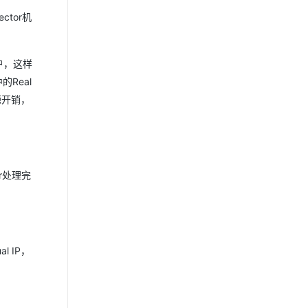
ctor机
用户，这样
Real
源开销，
er处理完
l IP，