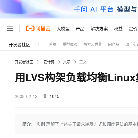
大模型
产品
解决方案
权益
定价
开发者社区
首页
模型体验
探索云世界
问产品
动手实
大模型
产品
解决方案
权益
定价
云市场
伙伴
服务
了解阿里云
精选产品
精选解决方案
普惠上云
产品定价
精选商城
成为销售伙伴
售前咨询
为什么选择阿里云
千问AI平台
开发者社区
云计算
文章
正文
了解云产品的定价详情
大模型服务平台百炼
千问办公，解锁你的工作
普惠上云 官方力荐
分销伙伴
在线服务
网站建设
什么是云计算
大
用LVS构架负载均衡Linu
大模型服务与应用平台
企业级Agent产品，直接
云服务器38元/年起，超
咨询伙伴
多端小程序
技术领先
云上成本管理
售后服务
轻量应用服务器
Agency Agents：拥
官方推荐返现计划
大模型
精选产品
精选解决方案
Salesforce 国际版订阅
稳定可靠
管理和优化成本
推荐新用户得奖励，单订单
销售伙伴合作计划
2008-02-12
1045
自助服务
友盟天域
安全合规
人工智能与机器学习
AI
文本生成
云数据库 RDS
HappyHorse 打造一
云工开物
无影生态合作计划
在线服务
观测云
分析师报告
高校专属算力普惠，学生认
计算
互联网应用开发
Qwen3.8-Max
HOT
Salesforce On Alibaba C
工单服务
Tuya 物联网平台阿里云
研究报告与白皮书
人工智能平台 PAI
快速拥有专属 OpenClaw
简介：
实例 理解了上述关于请求转发方式和调度算法的基本
大模
Consulting Partner 合
大数据
容器
智能体时代全能旗舰模型
免费试用
短信专区
一站式AI开发、训练和推
蓝凌 OA
AI 大模型销售与服务生
现代化应用