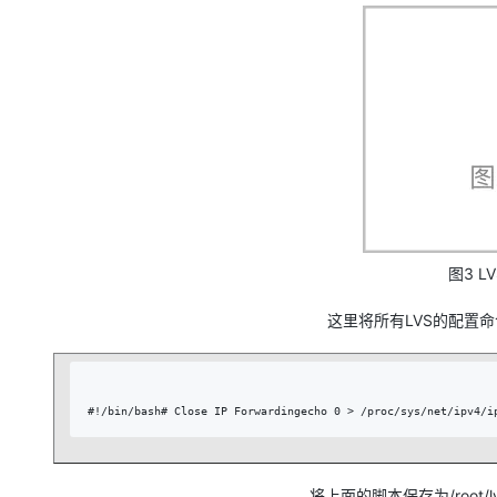
图3 L
这里将所有LVS的配置
#!/bin/bash# Close IP Forwardingecho 0 > /proc/sys/net/ipv4/i
将上面的脚本保存为/root/