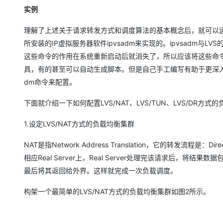
存储
天池大赛
Qwen3.7-Plus
云解析DNS
解决方案免费试用 新老
电子合同
实例
最高领取价值200元试用
能看、能想、能动手的多模
安全
网络与CDN
AI 算法大赛
畅捷通
理解了上述关于请求转发方式和调度算法的基本概念后，就可以运
大数据开发治理平台 Data
AI 产品 免费试用
网络
安全
云开发大赛
Qwen3-VL-Plus
所安装的IP虚拟服务器软件ipvsadm来实现的。ipvsadm与LVS
Tableau 订阅
1亿+ 大模型 tokens 和 
这些命令的作用在系统重新启动后就消失了，所以应该将这些命令
可观测
入门学习赛
中间件
AI空中课堂在线直播课
云防火墙
140+云产品 免费试用
具，有的甚至可以自动生成脚本。但是自己手工编写有助于更深入
上云与迁云
云原生的云上边界网络安全
产品新客免费试用，最长1
数据库
dm命令来配置。
生态解决方案
大模型服务
企业出海
大模型ACA认证体验
大数据计算
下面就介绍一下如何配置LVS/NAT、LVS/TUN、LVS/DR方式
助力企业全员 AI 认知与能
行业生态解决方案
千问AI平台-Token Plan
政企业务
媒体服务
1.设定LVS/NAT方式的负载均衡集群
开发者生态解决方案
企业服务与云通信
NAT是指Network Address Translation，它的转发
千问AI平台-模型体验
AI 开发和 AI 应用解决
相应Real Server上，Real Server处理完该请求后，将结果
在线体验全尺寸、多种模态
域名与网站
最后将其返回给外界。这样就完成一次负载调度。
Happy 系列大模型
终端用户计算
构架一个最简单的LVS/NAT方式的负载均衡集群如图2所示。
Serverless
开发工具