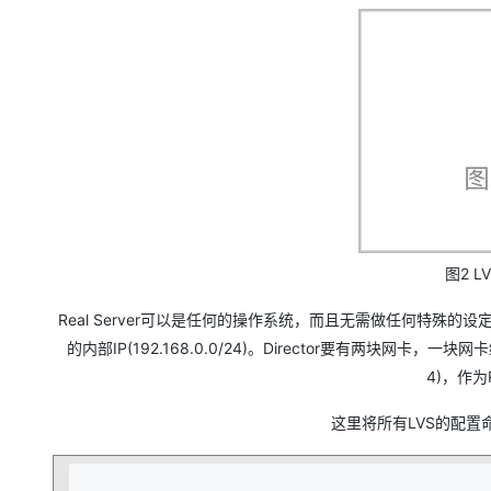
大模型解决方案
迁移与运维管理
快速部署 Dify，高效搭建 
专有云
10 分钟在聊天系统中增加
图2 
Real Server可以是任何的操作系统，而且无需做任何特殊的设定，
的内部IP(192.168.0.0/24)。Director要有两块网卡，一块
4)，作为R
这里将所有LVS的配