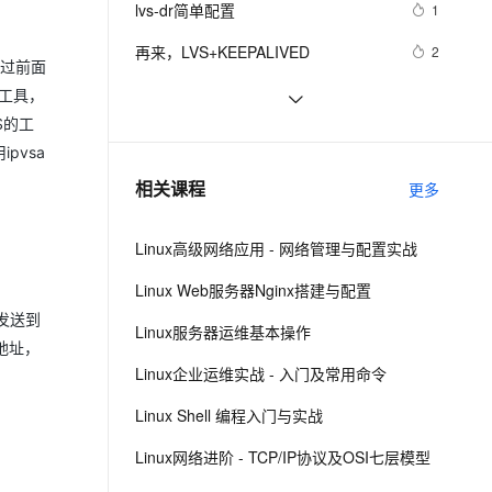
安全
lvs-dr简单配置
我要投诉
e-1.1-I2V
Cosyvoice-V3-Flash
1
PolarDB
上云场景组合购
Milvus 弹性伸缩功能新增节
伴
漫剧创作，剧本、分镜、视频高效生成
100%兼容MySQL、PostgreSQL，兼容Oracle，支持集中和分布式
覆盖90%+业务场景，专享组合折扣价
点支持范围
畅自然，细节丰富
高表现力语音合成大模型，语音克隆听感自然
VPN
再来，LVS+KEEPALIVED
2
通过前面
ernetes 版 ACK
云聚AI 严选权益
AI 原生数据库服务发布
SSL 证书
LVS+Heartbeat安装部署文档
3
2V
Fun-ASR
的工具，
，一键激活高效办公新体验
理容器应用的 K8s 服务
精选AI产品，从模型到应用全链提效
Agent 数据网关
S的工
文戏情感细腻自然，动作戏激烈拳拳到肉，实现更强表演能力
支持中英文自由切换，具备更强的噪声鲁棒性
堡垒机
阿里云slb中的lvs介绍
6
AI 用量加速计划
pvsa
云原生数据库 PolarDB
防火墙
、识别商机，让客服更高效、服务更出色。
LBS和LVS的区别
新老同享，达量后返
Agentic Database 发布
7
相关课程
更多
主机安全
应用
Linux高级网络应用 - 网络管理与配置实战
千问办公
NEW
AI 应用及服务市场
的智能体编程平台
一站式AI生产力平台
Linux Web服务器Nginx搭建与配置
AI 应用
其发送到
伶鹊
Linux服务器运维基本操作
源地址，
企业级人与Agent协作平台，接入和调度多个数字员工
智能客服平台，对话机器人、对话分析、智能外呼
大模型
Linux企业运维实战 - 入门及常用命令
大模型服务平台百炼 - 全妙
自然语言处理
Linux Shell 编程入门与实战
应用创作平台
多模态内容创作工具，已接入 DeepSeek
数据标注
Linux网络进阶 - TCP/IP协议及OSI七层模型
机器学习