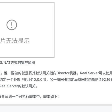
AI 应用
10分钟微调：让0.6B模型媲美235B模
多模态数据信
型
依托云原生高可用架构,实现Dify私有化部署
用1%尺寸在特定领域达到大模型90%以上效果
一个 AI 助手
超强辅助，Bol
即刻拥有 DeepSeek-R1 满血版
在企业官网、通讯软件中为客户提供 AI 客服
多种方案随心选，轻松解锁专属 DeepSeek
LVS/NAT方式的集群简图
惟一要做的就是将其默认网关指向Director机器。Real Server可以使
网卡绑定一个外部IP地址(10.0.0.1)，另一块网卡绑定局域网的内部IP(192.168.
eal Server的默认网关。
置命令写到一个可执行脚本中，脚本如下：