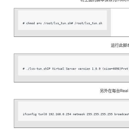
# chmod a+x /root/lvs_tun.sh# /root/lvs_tun.sh
运行此脚
另外在每台Real
ifconfig tunl0 192.168.0.254 netmask 255.255.255.255 broadcas