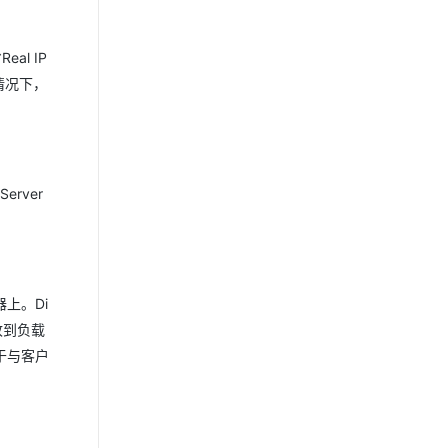
al IP
情况下，
erver
机器上。Di
收到负载
用于与客户