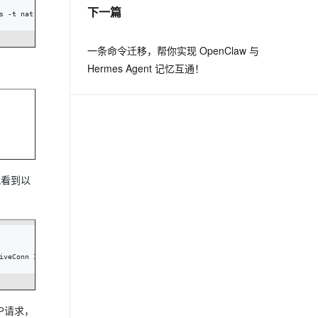
下一篇
s -t nat -A POSTROUTING -s 192.168.2.0/24 -d 0.0.0.0/0 -o eth0 -j MASQUERA
一条命令迁移，帮你实现 OpenClaw 与
Hermes Agent 记忆互通！
观看到以
iveConn InActConnTCP  10.0.0.1:http wrr  -> 192.168.0.1:http    Masq    3 
TP请求，