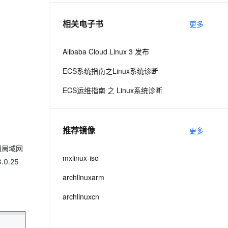
相关电子书
更多
息提取
与 AI 智能体进行实时音视频通话
从文本、图片、视频中提取结构化的属性信息
构建支持视频理解的 AI 音视频实时通话应用
Alibaba Cloud Linux 3 发布
t.diy 一步搞定创意建站
构建大模型应用的安全防护体系
ECS系统指南之Linux系统诊断
通过自然语言交互简化开发流程,全栈开发支持
通过阿里云安全产品对 AI 应用进行安全防护
ECS运维指南 之 Linux系统诊断
推荐镜像
更多
用局域网
mxlinux-iso
0.25
archlinuxarm
archlinuxcn