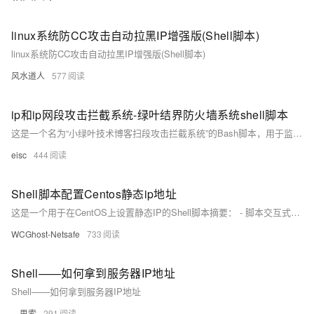
linux系统防CC攻击自动拉黑IP增强版(Shell脚本)
linux系统防CC攻击自动拉黑IP增强版(Shell脚本)
风水道人
577
ip和ip网段攻击拦截系统-绿叶结界防火墙系统shell脚本
这是一个名为“小绿叶技术博客扫段攻击拦截系统”的Bash脚本，用于监控和拦截TCP攻击。通过抓取网络数据包监控可疑IP，并利用iptables和firewalld防火墙规则对这些IP进行拦截。同时，该系统能够查询数据库中的白名单，确保合法IP不受影响。此外，它还具备日志记录功能，以便于后续分析和审计。
eisc
444
Shell脚本配置Centos静态ip地址
这是一个用于在CentOS上设置静态IP的Shell脚本摘要： - 脚本交互式获取用户输入的IP地址、子网掩码、网关和DNS。 - 使用`sed`命令动态更新`/etc/sysconfig/network-scripts/ifcfg-ENS33`配置文件。 - 修改`BOOTPROTO`为`static`，并设置IP、NETMASK、GATEWAY和DNS1字段。 - 用`systemctl restart network`重启网络服务。 - 提示用户新配置的静态IP信息。
WCGhost-Netsafe
733
Shell——如何拿到服务器IP地址
Shell——如何拿到服务器IP地址
。思索
291