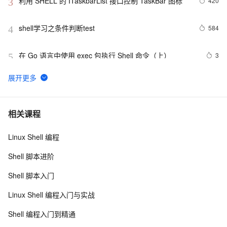
利用 SHELL 的 ITaskbarList 接口控制 TaskBar 图标
420
3
shell学习之条件判断test
584
4
在 Go 语言中使用 exec 包执行 Shell 命令（上）
3
5
shell数组使用
684
6
2022渗透测试-反弹shell的详细讲解
6
7
相关课程
Linux Shell 编程
数组-在Shell脚本中的基本使用介绍
625
8
Shell 脚本进阶
Unix整理笔记——基本shell脚本编程——里程碑M14
3
9
Shell 脚本入门
Shell中的while循环【转】
8
10
Linux Shell 编程入门与实战
Shell 编程入门到精通