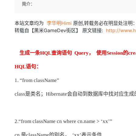
存储
天池大赛
Qwen3.7-Plus
简介：
云解析DNS
解决方案免费试用 新老
电子合同
最高领取价值200元试用
能看、能想、能动手的多模
安全
网络与CDN
AI 算法大赛
畅捷通
本站文章均为
李华明Himi
原创,转载务必在明显处注明
大数据开发治理平台 Data
AI 产品 免费试用
网络
安全
云开发大赛
Qwen3-VL-Plus
Tableau 订阅
1亿+ 大模型 tokens 和 
转载自【黑米GameDev街区】 原文链接:
http://www.
可观测
入门学习赛
中间件
AI空中课堂在线直播课
云防火墙
140+云产品 免费试用
上云与迁云
云原生的云上边界网络安全
产品新客免费试用，最长1
数据库
生成一条HQL查询语句 Query， 使用Session的create
生态解决方案
大模型服务
企业出海
大模型ACA认证体验
大数据计算
HQL语句：
助力企业全员 AI 认知与能
行业生态解决方案
千问AI平台-Token Plan
政企业务
媒体服务
开发者生态解决方案
1. “from className”
企业服务与云通信
千问AI平台-模型体验
AI 开发和 AI 应用解决
class是类名；Hibernate会自动到数据库中找对应生
在线体验全尺寸、多种模态
域名与网站
Happy 系列大模型
终端用户计算
2.“from className cn where cn.name > ‘xx’”
Serverless
cn 是className的别名， ‘xx’表示条件
开发工具