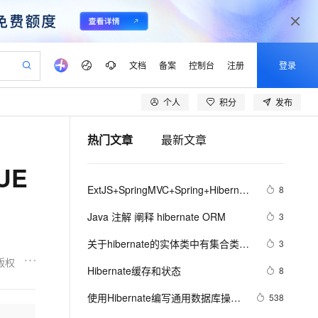
文档
备案
控制台
注册
登录
个人
积分
发布
验
作计划
器
AI 活动
专业服务
服务伙伴合作计划
开发者社区
加入我们
产品动态
服务平台百炼
阿里云 OPC 创新助力计划
热门文章
最新文章
一站式生成采购清单，支持单品或批量购买
io：打造专属 AI 语音助手
S产品伙伴计划（繁花）
峰会
CS
造的大模型服务与应用开发平台
一句话生成原生可编辑精美 PPT 文稿
AI 生产力先锋
Al MaaS 服务伙伴赋能合作
域名
博文
Careers
至高可申请百万元
Qwen3.8-Max 模型上线
UE
开启高性价比 AI 编程新体验
弹性可伸缩的云计算服务
Qwen-Audio-3.0-Realtime 端到端实时语音角色扮演
输入一句话想法, 轻松生成专业的 PPT
先锋实践拓展 AI 生产力的边界
Token 补贴，五大权
计划
海大会
伙伴信用分合作计划
商标
问答
社会招聘
ExtJS+SpringMVC+Spring+Hibernate
8
益加速 OPC 成功
eek-V4-Pro
SS
一键部署幻兽帕鲁游戏服务器
飞天发布时刻
HOT
Open Search 向量检索版支
划
备案
电子书
校园招聘
的一种实现（蒋锋代码分析）
pSeek-V4-Pro
视频创作，一键激活电商全链路生产力
稳定、安全、高性价比、高性能的云存储服务
一键购买专属联机服务器，轻松开启游戏
所见，即是所愿
持视频检索 Pipeline 功能
更多支持
Java 注解 阐释 hibernate ORM
3
划
公司注册
镜像站
视频生成
语音识别与合成
专属 QwenPaw
漫剧工坊：一站式动画创作平台
AI 实训营
HOT
应用身份服务 (IDaaS)
关于hibernate的实体类中有集合类型
3
合作伙伴培训与认证
划
上云迁移
站生成，高效打造优质广告素材
全接入的云上超级电脑
从聊天伙伴进化为能主动干活的本地数字员工
快速生产连贯的高质量长漫剧
从基础到进阶，Agent 创客手把手教你
OpenClaw 管理能力上线
转化成JSON的工具类 - 怀念今天的专
版权
lScope
我要反馈
e-1.1-T2V
Qwen3-TTS-Flash
Hibernate缓存和状态
8
查询合作伙伴
栏 - 博客频道
n Alibaba Cloud ISV 合作
代维服务
建企业门户网站
10 分钟搭建微信、支付宝小程序
MaxCompute MaxFrame 提
畅细腻的高质量视频
离线语音合成大模型，多语言方言自适应，低延迟高稳定
创新加速
使用Hibernate编写通用数据库操作
ope
登录合作伙伴管理后台
538
我要建议
站，无忧落地极速上线
以可视化方式快速构建移动和 PC 门户网站
国内短信简单易用，安全可靠，秒级触达，全球覆盖200+国家和地区。
高效部署网站，快速应用到小程序
供自动弹性内存功能
代码