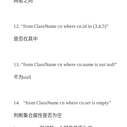
两者之间
12. “from ClassName cn where cn.id in (3,4,5)”
是否在其中
13. “from ClassName cn where cn.name is not null”
不为null
14. “from ClassName cn where cn.set is empty”
判断集合属性是否为空