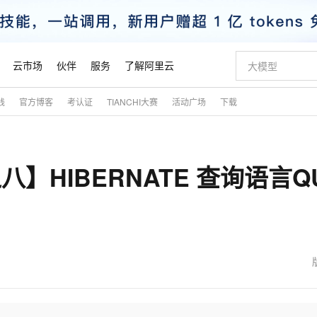
云市场
伙伴
服务
了解阿里云
践
官方博客
考认证
TIANCHI大赛
活动广场
下载
AI 特惠
数据与 API
成为产品伙伴
企业增值服务
最佳实践
价格计算器
AI 场景体
基础软件
产品伙伴合
阿里云认证
市场活动
配置报价
大模型
自助选配和估算价格
新方式
睿译宝，AI翻译排版一步到位
智启 AI 普惠权益
产品生态集成认证中心
企业支持计划
云上春晚
域名与网站
千问官方 MaaS 平台，为开发者和 Agent 而生，新用户赠送 1 亿 + tokens 额度
Qwen Aud
AI Coding
阿里云Maa
2026 阿里云
云服务器 E
为企业打
数据集
Windows
大模型认证
模型
NEW
NEW
八】HIBERNATE 查询语言Q
交付可用成果
值低价云产品抢先购
上传文档即自动完成翻译和格式还原
至高享 1亿+免费 tokens，加速 Al 应用落地
提供智能易用的域名与建站服务
智能编程，一键
安全可靠、
产品生态伙伴
专家技术服务
云上奥运之旅
弹性计算合作
阿里云中企出
手机三要素
宝塔 Linux
全部认证
价格优势
有专属领域专家
GLM-5.2：长任务时代开源旗舰模型
阿里云 OPC 创新助力计划
千问大模型
即刻拥有 DeepS
AI 电商营销
对象存储 O
大模型
产品生态伙伴工作台
企业增值服务台
云栖战略参考
云存储合作计
云栖大会
身份实名认证
CentOS
训练营
推动算力普惠，释放技术红利
最高返9万
多领域专家智能体,一键组建 AI 虚拟交付团队
快速构建应用程序和网站，即刻迈出上云第一步
至高百万元 Token 补贴，加速一人公司成长
多元化、高性能、安全可靠的大模型服务
真正可用的 1M 上下文,一次完成代码全链路开发
轻松解锁专属 Dee
从图文生成到
云上的中国
数据库合作计
活动全景
短信
Docker
图片和
站式影视创作平台
Hermes Agent，打造自进化智能体
Token Plan 模型订阅计划
数字证书管理服务（原SSL证书）
5 分钟轻松部署
AI 广告创作
无影云电脑
企业成长
NEW
信息公告
看见新力量
云网络合作计
OCR 文字识别
JAVA
证享300元代金券
可视化编排打通从文字构思到成片全链路闭环
全托管，含MySQL、PostgreSQL、SQL Server、MariaDB多引擎
自主进化，持久记忆，越用越聪明
Qwen3.8-Max 首发尝鲜，限时加量 10 倍，夜间低至2折
实现全站HTTPS，呈现可信的WEB访问
图文、视频一
随时随地安
魔搭 Mode
Kimi-K3
HappyHors
NEW
loud
服务实践
官网公告
金融模力时刻
Salesforce O
版
发票查验
全能环境
Claude Code + GStack 打造工程团队
千问办公，限时限量积分加倍
Qoder
低代码高效构
AI 建站
短信服务
型
NEW
作计划
Kimi 最新旗舰模型，长程编程与推理利器
让文字生成流
计划
创新中心
魔搭 ModelSc
健康状态
理服务
让AI从“聊天伙伴”进化为能干活的“数字员工”
安装技能 GStack，拥有专属 AI 工程团队
你的AI工作搭子，覆盖日常办公高频场景
面向真实软件的智能体编程平台
0 代码专业建
客户案例
天气预报查询
操作系统
态合作计划