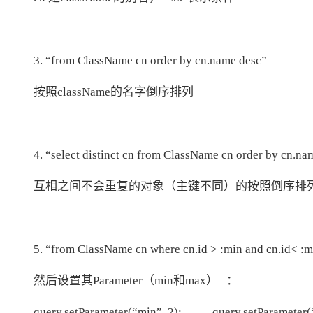
大模型解决方案
迁移与运维管理
快速部署 Dify，高效搭建 
专有云
3. “from ClassName cn order by cn.name desc”
10 分钟在聊天系统中增加
按照className的名字倒序排列
4. “select distinct cn from ClassName cn order by cn.na
互相之间不会重复的对象（主键不同）的按照倒序排
5. “from ClassName cn where cn.id > :min and cn.id< :
然后设置其Parameter（min和max） ：
query.setParameter(“min”, 2); query.setParameter(“