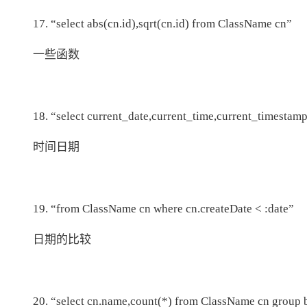
17. “select abs(cn.id),sqrt(cn.id) from ClassName cn”
一些函数
18. “select current_date,current_time,current_timestamp
时间日期
19. “from ClassName cn where cn.createDate < :date”
日期的比较
20. “select cn.name,count(*) from ClassName cn group