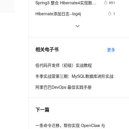
安全
Spring3 整合 Hibernate4实现数据
我要投诉
e-1.1-I2V
Cosyvoice-V3-Flash
651
PolarDB
上云场景组合购
Milvus 弹性伸缩功能新增节
伴
库操作(1)
漫剧创作，剧本、分镜、视频高效生成
100%兼容MySQL、PostgreSQL，兼容Oracle，支持集中和分布式
覆盖90%+业务场景，专享组合折扣价
点支持范围
畅自然，细节丰富
高表现力语音合成大模型，语音克隆听感自然
VPN
Hibernate添加日志--log4j
1
ernetes 版 ACK
云聚AI 严选权益
AI 原生数据库服务发布
SSL 证书
Hibernate进行对象的增删改查
3
2V
Fun-ASR
，一键激活高效办公新体验
理容器应用的 K8s 服务
精选AI产品，从模型到应用全链提效
Agent 数据网关
文戏情感细腻自然，动作戏激烈拳拳到肉，实现更强表演能力
支持中英文自由切换，具备更强的噪声鲁棒性
堡垒机
Spring与Hibernate两种组合方式
2
AI 用量加速计划
云原生数据库 PolarDB
防火墙
、识别商机，让客服更高效、服务更出色。
HIbernate处理数据更新丢失
新老同享，达量后返
Agentic Database 发布
476
相关电子书
更多
主机安全
应用
低代码开发师（初级）实战教程
千问办公
NEW
AI 应用及服务市场
的智能体编程平台
一站式AI生产力平台
冬季实战营第三期：MySQL数据库进阶实战
AI 应用
伶鹊
阿里巴巴DevOps 最佳实践手册
企业级人与Agent协作平台，接入和调度多个数字员工
智能客服平台，对话机器人、对话分析、智能外呼
大模型
大模型服务平台百炼 - 全妙
自然语言处理
下一篇
应用创作平台
多模态内容创作工具，已接入 DeepSeek
数据标注
机器学习
一条命令迁移，帮你实现 OpenClaw 与