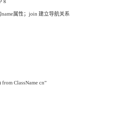
p g”
象里的name属性；join 建立导航关系
id) from ClassName cn”