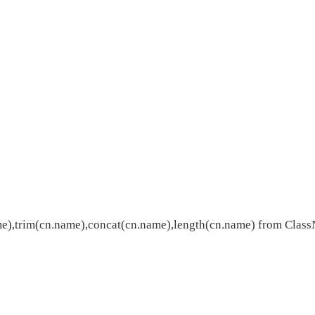
me),trim(cn.name),concat(cn.name),length(cn.name) from Clas