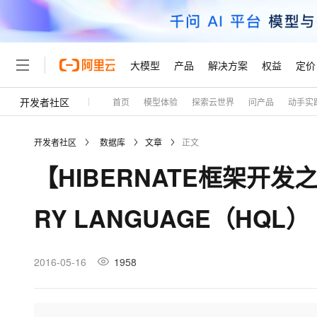
大模型
产品
解决方案
权益
定价
开发者社区
首页
模型体验
探索云世界
问产品
动手实
大模型
产品
解决方案
权益
定价
云市场
伙伴
服务
了解阿里云
精选产品
精选解决方案
普惠上云
产品定价
精选商城
成为销售伙伴
售前咨询
为什么选择阿里云
千问AI平台
开发者社区
数据库
文章
正文
了解云产品的定价详情
大模型服务平台百炼
千问办公，解锁你的工作
普惠上云 官方力荐
分销伙伴
在线服务
网站建设
什么是云计算
大
【HIBERNATE框架开发之
大模型服务与应用平台
企业级Agent产品，直接
云服务器38元/年起，超
咨询伙伴
多端小程序
技术领先
云上成本管理
售后服务
轻量应用服务器
Agency Agents：拥
官方推荐返现计划
大模型
精选产品
精选解决方案
Salesforce 国际版订阅
稳定可靠
RY LANGUAGE（HQL）
管理和优化成本
推荐新用户得奖励，单订单
销售伙伴合作计划
自助服务
友盟天域
安全合规
人工智能与机器学习
AI
文本生成
云数据库 RDS
HappyHorse 打造一
云工开物
无影生态合作计划
在线服务
观测云
分析师报告
高校专属算力普惠，学生认
计算
互联网应用开发
2016-05-16
1958
Qwen3.8-Max
HOT
Salesforce On Alibaba C
工单服务
Tuya 物联网平台阿里云
研究报告与白皮书
人工智能平台 PAI
快速拥有专属 OpenClaw
大模
Consulting Partner 合
大数据
容器
智能体时代全能旗舰模型
免费试用
短信专区
一站式AI开发、训练和推
蓝凌 OA
AI 大模型销售与服务生
现代化应用