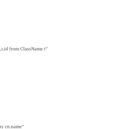
,t.id from ClassName t”
 by cn.name”