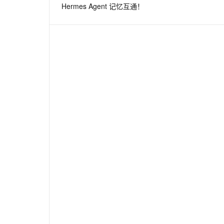
Hermes Agent 记忆互通！
息提取
与 AI 智能体进行实时音视频通话
从文本、图片、视频中提取结构化的属性信息
构建支持视频理解的 AI 音视频实时通话应用
t.diy 一步搞定创意建站
构建大模型应用的安全防护体系
通过自然语言交互简化开发流程,全栈开发支持
通过阿里云安全产品对 AI 应用进行安全防护