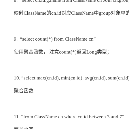
8. “select cn.id,g.name from ClassName cn Join cn.grou
映射ClassName的cn.id对应ClassName中group对
9. “select count(*) from ClassName cn”
使用聚合函数， 注意count(*)返回Long类型；
10. “select max(cn.id), min(cn.id), avg(cn.id), sum(cn.
聚合函数
11. “from ClassName cn where cn.id between 3 and 7”