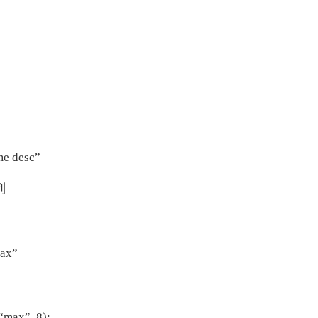
AI 应用
10分钟微调：让0.6B模型媲美235B模
多模态数据信
型
依托云原生高可用架构,实现Dify私有化部署
用1%尺寸在特定领域达到大模型90%以上效果
一个 AI 助手
超强辅助，Bol
即刻拥有 DeepSeek-R1 满血版
在企业官网、通讯软件中为客户提供 AI 客服
多种方案随心选，轻松解锁专属 DeepSeek
me desc”
列
max”
max”, 8);