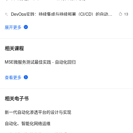
DevOps实践：持续集成与持续部署（CI/CD）的自动化
13
5
之路
web自动化测试-playwright工具5分钟上手
9
6
基于LangChain手工测试用例转App自动化测试生成工
18
7
相关课程
具
MSE微服务测试最佳实践 - 自动化回归
逾半数全球商业领袖认同智能自动化，但首先要解决员
686
8
工的抵触情绪
查看更多
SharePoint自动化系列——Set MMS field value using 
578
9
PowerShell.
zabbix自动化监控6（2.4）
717
10
相关电子书
新一代自动化渗透平台的设计与实现
自动化、智能化网络运维