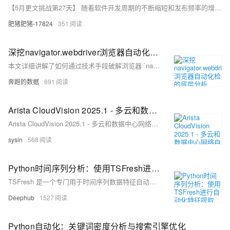
【5月更文挑战第27天】 随着软件开发周期的不断缩短和发布频率的增加，自动化测试成为确保软件产品质量的关键手段。本文将探讨在实施自动化测试过程中面临的主要挑战，包括维护成本、测试用例设计、与持续集成的融合等，并讨论如何通过最新的技术趋势如人工智能(AI)和机器学习(ML)来克服这些挑战，以及它们为自动化测试带来的新机遇。
肥猪肥猪-17824
351
深挖navigator.webdriver浏览器自动化检测的底层分析
本文详细讲解了如何通过技术手段破解浏览器 `navigator.webdriver` 检测，结合爬虫代理、多线程等策略，在豆瓣图书页面批量采集数据。具体包括：隐藏 Selenium 特征、配置代理突破 IP 限制、设置伪装用户、利用多线程提升效率。文章面向初学者，提供分步教程与示例代码，同时设有「陷阱警告」帮助规避常见问题。目标是从底层实现反检测，高效采集图书评分、简介、作者等信息，适合具备 Python 和 Selenium 基础的读者实践学习。
奔跑的数据
691
Arista CloudVision 2025.1 - 多云和数据中心网络自动化、监控和分析
Arista CloudVision 2025.1 - 多云和数据中心网络自动化、监控和分析
sysin
568
Python时间序列分析：使用TSFresh进行自动化特征提取
TSFresh 是一个专门用于时间序列数据特征自动提取的框架，支持分类、回归和异常检测等机器学习任务。它通过自动化特征工程流程，处理数百个统计特征（如均值、方差、自相关性等），并通过假设检验筛选显著特征，提升分析效率。TSFresh 支持单变量和多变量时间序列数据，能够与 scikit-learn 等库无缝集成，适用于大规模时间序列数据的特征提取与模型训练。其工作流程包括数据格式转换、特征提取和选择，并提供可视化工具帮助理解特征分布及与目标变量的关系。
Deephub
1527
Python自动化：关键词密度分析与搜索引擎优化