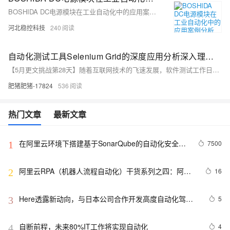
BOSHIDA DC电源模块在工业自动化中的应用案例分析 BOSHIDA DC电源模块在工业自动化中有很多应用案例，以下是其中几个典型的例子：
河北稳控科技
240
自动化测试工具Selenium Grid的深度应用分析深入理解操作系统的内存管理
【5月更文挑战第28天】随着互联网技术的飞速发展，软件测试工作日益复杂化，传统的手工测试已无法满足快速迭代的需求。自动化测试工具Selenium Grid因其分布式执行特性而受到广泛关注。本文旨在深入剖析Selenium Grid的工作原理、配置方法及其在复杂测试场景中的应用优势，为测试工程师提供高效测试解决方案的参考。
肥猪肥猪-17824
536
热门文章
最新文章
在阿里云环境下搭建基于SonarQube的自动化安全代
7500
1
码检测平台
阿里云RPA（机器人流程自动化）干货系列之四：阿里
16
2
云RPA产品架构
Here透露新动向，与日本公司合作开发高度自动化驾驶
5
3
技术
自断前程，未来80%IT工作将实现自动化
4
4