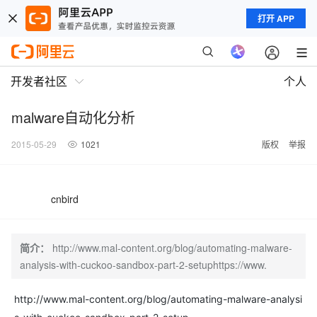
打开 APP
开发者社区
个人
malware自动化分析
2015-05-29
1021
版权
举报
cnbird
简介：
http://www.mal-content.org/blog/automating-malware-
analysis-with-cuckoo-sandbox-part-2-setuphttps://www.
http://www.mal-content.org/blog/automating-malware-analysi