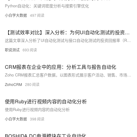
Python自动化：关键词密度分析与搜索引擎优化
小白学大数据
497
【测试效率对比】深入分析：为何UI自动化测试的投资回报率通常低于接口自动化测试？
这篇文章深入分析了UI自动化测试与接口自动化测试的投资回报率（ROI）问题，指出UI自动化测试在某些情况下的ROI并不低，反驳了没有实施过UI自动化就轻易下结论的观点，并强调了实践的重要性和自动化测试在项目迭代中的作用。
职说测试
693
CRM报表在企业中的应用：分析工具与报告自动化
Zoho CRM报表汇总客户数据，以图表形式展示客户活动、销售、市场趋势，支持定制。报表功能包括数据分析、业绩评估、预测规划和监控调整。关键在于数据质量、报表定制、员工培训及持续优化。CRM报表帮助企业做决策，提升竞争力，是数字化转型的重要工具。
ZohoCRM
280
使用Ruby进行视频内容的自动化分析
使用Ruby进行视频内容的自动化分析
小白学大数据
398
BOSHIDA DC电源模块在工业自动化中的应用案例分析