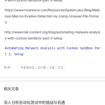
s-with-cuckoo-sandbox-part-2-setup
https://www.trustwave.com/Resources/SpiderLabs-Blog/Malic
ious-Macros-Evades-Detection-by-Using-Unusual-File-Forma
t/
http://www.mal-content.org/blog/automating-malware-analysi
s-with-cuckoo-sandbox-part-2-setup
Automating Malware Analysis with Cuckoo Sandbox Par
t 2: Setup
来 源：
开发者社区
>
云计算
>
文章
> 正文
相关文章
深入分析自动化测试中的挑战与机遇