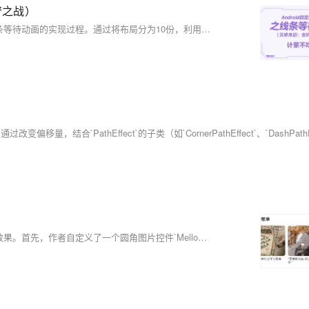
铲之战）
本文介绍了一款受游戏“金铲铲之战”启发的Android自定义View——线条等待动画的实现过程。通过将布局分为10份，利用`onSizeChanged`测量最小长度，并借助画笔绘制动态线条，实现渐变伸缩效果。动画逻辑通过四个变量控制线条的增长与回退，最终形成流畅的等待动画。代码中详细展示了画笔初始化、线条绘制及动画更新的核心步骤，并提供完整源码供参考。此动画适用于加载场景，提升用户体验。
本文详细介绍了如何通过自定义View实现网易云音乐推荐歌单界面的效果。首先，作者自定义了一个圆角图片控件`MellowImageView`，用于绘制圆角矩形图片。接着，通过将布局放入`HorizontalScrollView`中，实现了左右滑动功能，并使用`ViewFlipper`添加图片切换动画效果。文章提供了完整的代码示例，包括XML布局、动画文件和Java代码，最终展示了实现效果。此教程适合想了解自定义View和动画效果的开发者。