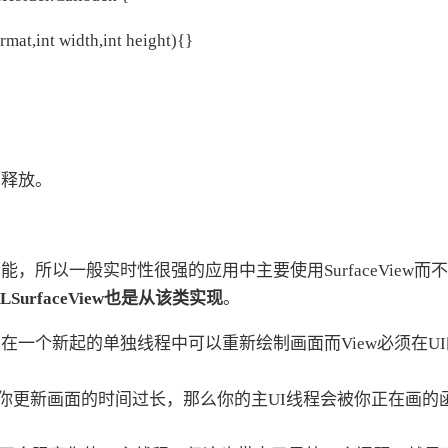
mat,int width,int height){}
。
、释放。
加速功能，所以一般实时性很强的应用中主要使用SurfaceView而
的GLSurfaceView也是从该类实现
。
ceView是在一个新起的单独线程中可以重新绘制画面而View必须在U
如你更新画面的时间过长，那么你的主UI线程会被你正在画的