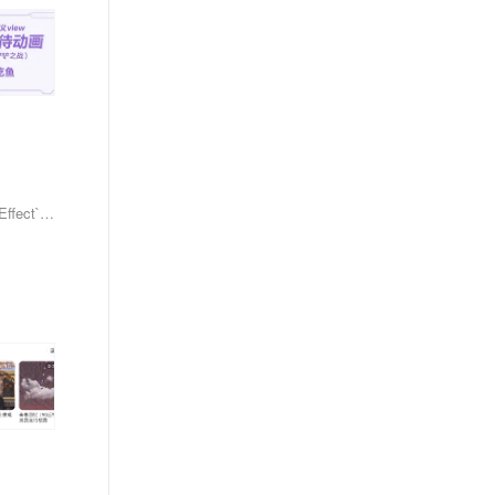
本文介绍如何在Android自定义View中利用`PathEffect`实现动态效果。通过改变偏移量，结合`PathEffect`的子类（如`CornerPathEffect`、`DashPathEffect`、`PathDashPathEffect`等）实现路径绘制的动态变化。文章详细解析了各子类的功能与参数，并通过案例代码展示了如何使用`ComposePathEffect`组合效果，以及通过修改偏移量实现动画。最终效果为一个菱形图案沿路径运动，源码附于文末供参考。