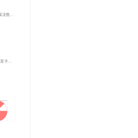
这是一篇关于Android自定义View的全面教程，涵盖从基础到进阶的知识点。文章首先讲解了自定义View的必要性及简单实现（如通过三个构造函数解决焦点问题），接着深入探讨Canvas绘图、自定义属性设置、动画实现等内容。还提供了具体案例，如跑马灯、折线图、太极图等。此外，文章详细解析了View绘制流程（measure、layout、draw）和事件分发机制。最后延伸至SurfaceView、GLSurfaceView、SVG动画等高级主题，并附带GitHub案例供实践。适合希望深入理解Android自定义View的开发者学习参考。
本文详细介绍了Android中自定义View时使用SurfaceView的必要性和实现方式。首先分析了在复杂绘制逻辑和高频界面更新场景下，传统View可能引发卡顿的问题，进而引出SurfaceView作为解决方案。文章通过Android官方Demo展示了SurfaceView的基本用法，包括实现`SurfaceHolder.Callback2`接口、与Activity生命周期绑定、子线程中使用`lockCanvas()`和`unlockCanvasAndPost()`方法完成绘图操作。