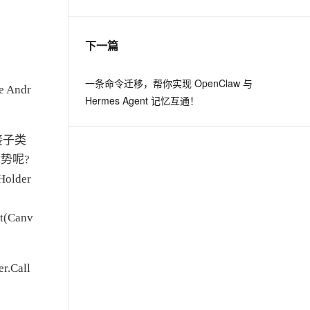
息提取
与 AI 智能体进行实时音视频通话
下一篇
从文本、图片、视频中提取结构化的属性信息
构建支持视频理解的 AI 音视频实时通话应用
t.diy 一步搞定创意建站
构建大模型应用的安全防护体系
一条命令迁移，帮你实现 OpenClaw 与
Andr
通过自然语言交互简化开发流程,全栈开发支持
通过阿里云安全产品对 AI 应用进行安全防护
Hermes Agent 记忆互通！
直接子类
优势呢?
lder
st(Canv
Call