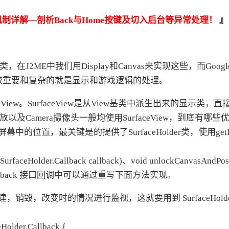
w运行机制详解—剖析Back与Home按键及切入后台等异常处理！
』
AI 应用
10分钟微调：让0.6B模型媲美235B模
多模态数据信
型
依托云原生高可用架构,实现Dify私有化部署
用1%尺寸在特定领域达到大模型90%以上效果
一个 AI 助手
超强辅助，Bol
2ME中我们用Display和Canvas来实现这些，而Google 
即刻拥有 DeepSeek-R1 满血版
在企业官网、通讯软件中为客户提供 AI 客服
发中比较重要和复杂的就是显示和游戏逻辑的处理。
多种方案随心选，轻松解锁专属 DeepSeek
SurfaceView。SurfaceView是从View基类中派生出来的显示类，
视频播放以及Camera摄像头一般均使用SurfaceView，到底有哪些
中的位置，最关键是的提供了SurfaceHolder类，使用getHo
(SurfaceHolder.Callback callback)、void unlockCanvasAndPo
er.Callback 接口回调中可以通过重写下面方法实现。
，销毁，改变时的情况进行监视，这就要用到 SurfaceHolder.
Holder.Callback {