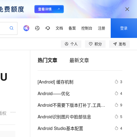
文档
备案
控制台
注册
登录
个人
积分
发布
验
作计划
器
AI 活动
专业服务
服务伙伴合作计划
开发者社区
加入我们
产品动态
服务平台百炼
阿里云 OPC 创新助力计划
热门文章
最新文章
一站式生成采购清单，支持单品或批量购买
io：打造专属 AI 语音助手
S产品伙伴计划（繁花）
峰会
CS
造的大模型服务与应用开发平台
一句话生成原生可编辑精美 PPT 文稿
AI 生产力先锋
Al MaaS 服务伙伴赋能合作
域名
博文
Careers
至高可申请百万元
Qwen3.8-Max 模型上线
U
开启高性价比 AI 编程新体验
弹性可伸缩的云计算服务
Qwen-Audio-3.0-Realtime 端到端实时语音角色扮演
输入一句话想法, 轻松生成专业的 PPT
先锋实践拓展 AI 生产力的边界
Token 补贴，五大权
计划
海大会
伙伴信用分合作计划
商标
问答
社会招聘
[Android] 缓存机制
3
益加速 OPC 成功
eek-V4-Pro
SS
一键部署幻兽帕鲁游戏服务器
飞天发布时刻
HOT
Open Search 向量检索版支
划
备案
电子书
校园招聘
pSeek-V4-Pro
视频创作，一键激活电商全链路生产力
稳定、安全、高性价比、高性能的云存储服务
一键购买专属联机服务器，轻松开启游戏
所见，即是所愿
持视频检索 Pipeline 功能
更多支持
Android——优化
4
划
公司注册
镜像站
视频生成
语音识别与合成
专属 QwenPaw
漫剧工坊：一站式动画创作平台
AI 实训营
HOT
应用身份服务 (IDaaS)
Android不需要下版本打补丁,工具：
9
合作伙伴培训与认证
划
上云迁移
站生成，高效打造优质广告素材
全接入的云上超级电脑
从聊天伙伴进化为能主动干活的本地数字员工
快速生产连贯的高质量长漫剧
从基础到进阶，Agent 创客手把手教你
OpenClaw 管理能力上线
AndFix
版权
lScope
我要反馈
e-1.1-T2V
Qwen3-TTS-Flash
Android识别图片中脸部信息
5
查询合作伙伴
n Alibaba Cloud ISV 合作
代维服务
建企业门户网站
10 分钟搭建微信、支付宝小程序
MaxCompute MaxFrame 提
畅细腻的高质量视频
离线语音合成大模型，多语言方言自适应，低延迟高稳定
创新加速
Android Studio基本配置
ope
登录合作伙伴管理后台
4
我要建议
站，无忧落地极速上线
以可视化方式快速构建移动和 PC 门户网站
国内短信简单易用，安全可靠，秒级触达，全球覆盖200+国家和地区。
高效部署网站，快速应用到小程序
供自动弹性内存功能