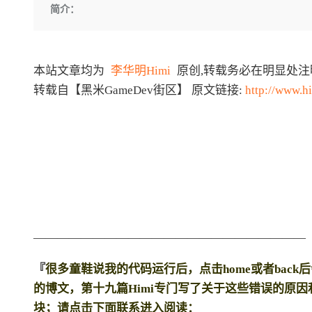
存储
天池大赛
Qwen3.7-Plus
简介：
云解析DNS
解决方案免费试用 新老
电子合同
最高领取价值200元试用
能看、能想、能动手的多模
安全
网络与CDN
AI 算法大赛
畅捷通
大数据开发治理平台 Data
AI 产品 免费试用
网络
安全
云开发大赛
Qwen3-VL-Plus
Tableau 订阅
1亿+ 大模型 tokens 和 
本站文章均为
李华明Himi
原创,转载务必在明显处
可观测
入门学习赛
中间件
AI空中课堂在线直播课
转载自【黑米GameDev街区】 原文链接:
http://www.h
云防火墙
140+云产品 免费试用
上云与迁云
云原生的云上边界网络安全
产品新客免费试用，最长1
数据库
生态解决方案
大模型服务
企业出海
大模型ACA认证体验
大数据计算
助力企业全员 AI 认知与能
行业生态解决方案
千问AI平台-Token Plan
政企业务
媒体服务
开发者生态解决方案
企业服务与云通信
千问AI平台-模型体验
AI 开发和 AI 应用解决
在线体验全尺寸、多种模态
域名与网站
———————————————————————
Happy 系列大模型
终端用户计算
『
很
多童鞋说我的代码运行后，点击home或者bac
Serverless
的博文，第十九篇Himi专门写了关于这些错误的原
块；请点击下面联系进入阅读：
开发工具