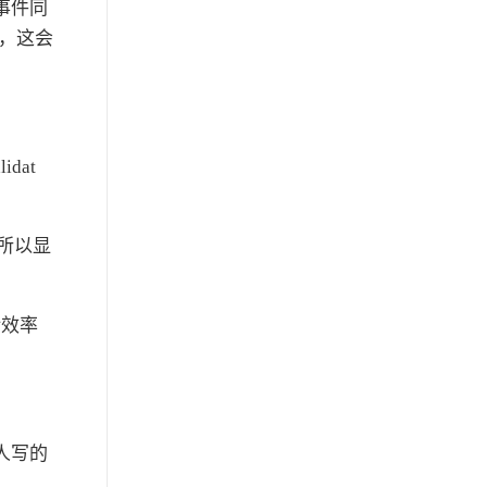
事件同
nt，这会
dat
。所以显
话效率
本人写的