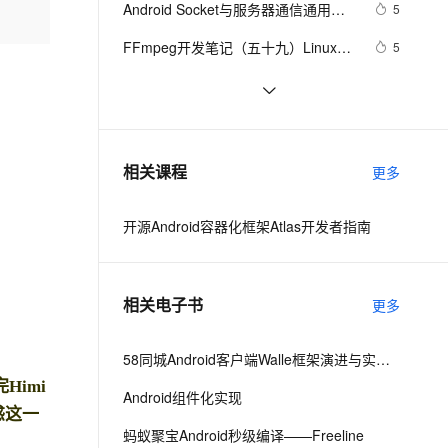
安全
Android Socket与服务器通信通用
我要投诉
e-1.1-I2V
Cosyvoice-V3-Flash
5
PolarDB
上云场景组合购
Milvus 弹性伸缩功能新增节
伴
Demo
漫剧创作，剧本、分镜、视频高效生成
100%兼容MySQL、PostgreSQL，兼容Oracle，支持集中和分布式
覆盖90%+业务场景，专享组合折扣价
点支持范围
畅自然，细节丰富
高表现力语音合成大模型，语音克隆听感自然
VPN
FFmpeg开发笔记（五十九）Linux编
5
译ijkplayer的Android平台so库
ernetes 版 ACK
云聚AI 严选权益
AI 原生数据库服务发布
SSL 证书
申请google android map api key
3
2V
Fun-ASR
，一键激活高效办公新体验
理容器应用的 K8s 服务
精选AI产品，从模型到应用全链提效
Agent 数据网关
文戏情感细腻自然，动作戏激烈拳拳到肉，实现更强表演能力
支持中英文自由切换，具备更强的噪声鲁棒性
堡垒机
[Android]Activity跳转传递任意类型
586
AI 用量加速计划
云原生数据库 PolarDB
的数据、Activity为SingleTask时代
防火墙
、识别商机，让客服更高效、服务更出色。
4.2、Android Studio压缩你的代码和
新老同享，达量后返
Agentic Database 发布
3
相关课程
替StartActivityForResult的解决方案
更多
资源
主机安全
应用
开源Android容器化框架Atlas开发者指南
千问办公
NEW
AI 应用及服务市场
的智能体编程平台
一站式AI生产力平台
AI 应用
伶鹊
相关电子书
更多
企业级人与Agent协作平台，接入和调度多个数字员工
智能客服平台，对话机器人、对话分析、智能外呼
大模型
大模型服务平台百炼 - 全妙
58同城Android客户端Walle框架演进与实践之路
自然语言处理
应用创作平台
多模态内容创作工具，已接入 DeepSeek
imi
Android组件化实现
数据标注
惑这一
机器学习
蚂蚁聚宝Android秒级编译——Freeline