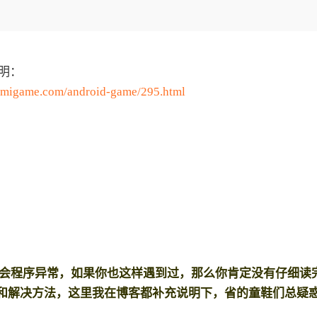
Deepseek-v4-pro
HappyHors
同享
万小智 AI 建站低至 15元/月
Qoder CN
AI 短剧/漫剧
云原生数据库 
快递物流查询
WordPress
成为服务伙
高校合作
点，立即开启云上创新
覆盖公网/内网、递归/权威、移动APP等全场景解析服务
送.CN域名，送备案服务码
基于千问大模型等，支持代码智能生成、研发智能问答
AI助力短剧
态智能体模型
旗舰 MoE 大模型，百万上下文与顶尖推理能力
图生视频，流
Ubuntu
服务生态伙伴
云工开物
企业应用
Works
Night Plan 支持 Qwen 3.8-Max
云原生大数据计算服务 MaxCompute
AI 办公
容器服务 Kub
NEW
GLM-5.2
Wan2.7-T
Red Hat
30+ 款产品免费体验
Data Agent 驱动的一站式 Data+AI 开发治理平台
夜间 5 折，Qwen/Meoo/TokenPlan 客户专享
面向分析的企业级SaaS模式云数据仓库
AI智能应用
提供一站式管
注明：
科研合作
视觉 Coding、空间感知、多模态思考等全面升级
1M上下文，专为长程任务能力而生
ERP
堂（旗舰版）
SUSE
imigame.com/android-game/295.html
智能客服
CRM
防护产品
2个月
自动承接线索
建站小程序
OA 办公系统
AI 应用构建
大模型原生
力提升
财税管理
模板建站
Qoder
大模型服务平台百炼-应用模版
HOT
NEW
面向真实软件
个人版上线、团队版降价；千问3.8-Max首发发尝鲜
丰富多元化的应用模版和解决方案
400电话
定制建站
万有无界
大模型服务平台百炼-智能体
方案
广告营销
模板小程序
的模型效果
灵活可视化地构建企业级 Agent
定制小程序
秒悟
人工智能平台 PAI
APP 开发
云端极速 AI 
新一代 AI 视频生成模型，深度适配广告营销等场景
AI Native 的算法工程平台，一站式完成建模、训练、推理服务部署
k后会程序异常，如果你也这样遇到过，那么你肯定没有仔细读完H
建站系统
因和解决方法，这里我在博客都补充说明下，省的童鞋们总疑