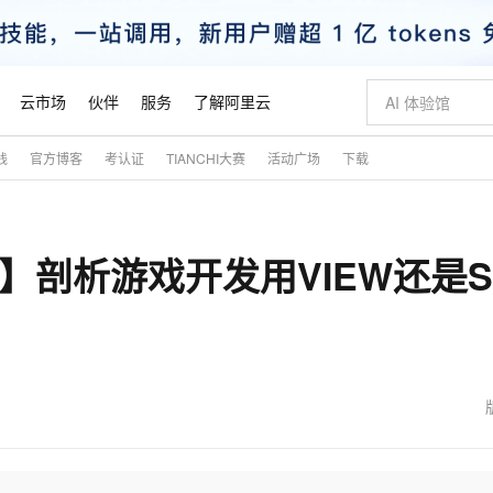
云市场
伙伴
服务
了解阿里云
践
官方博客
考认证
TIANCHI大赛
活动广场
下载
AI 特惠
数据与 API
成为产品伙伴
企业增值服务
最佳实践
价格计算器
AI 场景体
基础软件
产品伙伴合
阿里云认证
市场活动
配置报价
大模型
自助选配和估算价格
新方式
睿译宝，AI翻译排版一步到位
智启 AI 普惠权益
产品生态集成认证中心
企业支持计划
云上春晚
域名与网站
千问官方 MaaS 平台，为开发者和 Agent 而生，新用户赠送 1 亿 + tokens 额度
Qwen Aud
AI Coding
阿里云Maa
2026 阿里云
云服务器 E
为企业打
数据集
Windows
大模型认证
模型
NEW
NEW
二】剖析游戏开发用VIEW还是S
交付可用成果
值低价云产品抢先购
上传文档即自动完成翻译和格式还原
至高享 1亿+免费 tokens，加速 Al 应用落地
提供智能易用的域名与建站服务
智能编程，一键
安全可靠、
产品生态伙伴
专家技术服务
云上奥运之旅
弹性计算合作
阿里云中企出
手机三要素
宝塔 Linux
全部认证
价格优势
有专属领域专家
GLM-5.2：长任务时代开源旗舰模型
阿里云 OPC 创新助力计划
千问大模型
即刻拥有 DeepS
AI 电商营销
对象存储 O
大模型
产品生态伙伴工作台
企业增值服务台
云栖战略参考
云存储合作计
云栖大会
身份实名认证
CentOS
训练营
推动算力普惠，释放技术红利
最高返9万
多领域专家智能体,一键组建 AI 虚拟交付团队
快速构建应用程序和网站，即刻迈出上云第一步
至高百万元 Token 补贴，加速一人公司成长
多元化、高性能、安全可靠的大模型服务
真正可用的 1M 上下文,一次完成代码全链路开发
轻松解锁专属 Dee
从图文生成到
云上的中国
数据库合作计
活动全景
短信
Docker
图片和
站式影视创作平台
Hermes Agent，打造自进化智能体
Token Plan 模型订阅计划
数字证书管理服务（原SSL证书）
5 分钟轻松部署
AI 广告创作
无影云电脑
企业成长
NEW
信息公告
看见新力量
云网络合作计
OCR 文字识别
JAVA
证享300元代金券
可视化编排打通从文字构思到成片全链路闭环
全托管，含MySQL、PostgreSQL、SQL Server、MariaDB多引擎
自主进化，持久记忆，越用越聪明
Qwen3.8-Max 首发尝鲜，限时加量 10 倍，夜间低至2折
实现全站HTTPS，呈现可信的WEB访问
图文、视频一
随时随地安
魔搭 Mode
Kimi-K3
HappyHors
NEW
loud
服务实践
官网公告
金融模力时刻
Salesforce O
版
发票查验
全能环境
Claude Code + GStack 打造工程团队
千问办公，限时限量积分加倍
Qoder
低代码高效构
AI 建站
短信服务
型
NEW
作计划
Kimi 最新旗舰模型，长程编程与推理利器
让文字生成流
计划
创新中心
魔搭 ModelSc
健康状态
理服务
让AI从“聊天伙伴”进化为能干活的“数字员工”
安装技能 GStack，拥有专属 AI 工程团队
你的AI工作搭子，覆盖日常办公高频场景
面向真实软件的智能体编程平台
0 代码专业建
客户案例
天气预报查询
操作系统
态合作计划