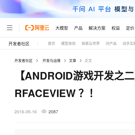
大模型
产品
解决方案
权益
定价
开发者社区
首页
模型体验
探索云世界
问产品
动手实
大模型
产品
解决方案
权益
定价
云市场
伙伴
服务
了解阿里云
精选产品
精选解决方案
普惠上云
产品定价
精选商城
成为销售伙伴
售前咨询
为什么选择阿里云
千问AI平台
开发者社区
开发与运维
文章
正文
了解云产品的定价详情
大模型服务平台百炼
千问办公，解锁你的工作
普惠上云 官方力荐
分销伙伴
在线服务
网站建设
什么是云计算
大
【ANDROID游戏开发之
大模型服务与应用平台
企业级Agent产品，直接
云服务器38元/年起，超
咨询伙伴
多端小程序
技术领先
云上成本管理
售后服务
轻量应用服务器
Agency Agents：拥
官方推荐返现计划
大模型
精选产品
精选解决方案
Salesforce 国际版订阅
稳定可靠
RFACEVIEW ？！
管理和优化成本
推荐新用户得奖励，单订单
销售伙伴合作计划
自助服务
友盟天域
安全合规
人工智能与机器学习
AI
文本生成
云数据库 RDS
HappyHorse 打造一
云工开物
无影生态合作计划
在线服务
观测云
分析师报告
高校专属算力普惠，学生认
计算
互联网应用开发
2016-05-16
2087
Qwen3.8-Max
HOT
Salesforce On Alibaba C
工单服务
Tuya 物联网平台阿里云
研究报告与白皮书
人工智能平台 PAI
快速拥有专属 OpenClaw
大模
Consulting Partner 合
大数据
容器
智能体时代全能旗舰模型
免费试用
短信专区
一站式AI开发、训练和推
蓝凌 OA
AI 大模型销售与服务生
现代化应用