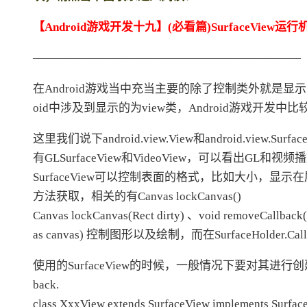
大模型解决方案
【Android游戏开发十九】(必看篇)SurfaceVie
迁移与运维管理
快速部署 Dify，高效搭建 
专有云
———————————————————————
10 分钟在聊天系统中增加
在Android游戏当中充当主要的除了控制类外就是显示类，在J
oid中涉及到显示的为view类，Android游戏开
这里我们说下android.view.View和android.view.
有GLSurfaceView和VideoView，可以看出GL和
SurfaceView可以控制表面的格式，比如大小，显示在屏幕
方法获取，相关的有Canvas lockCanvas()
Canvas lockCanvas(Rect dirty) 、void removeCallback
as canvas) 控制图形以及绘制，而在SurfaceHold
使用的SurfaceView的时候，一般情况下要对其进行创建
back.
class XxxView extends SurfaceView implements Surface