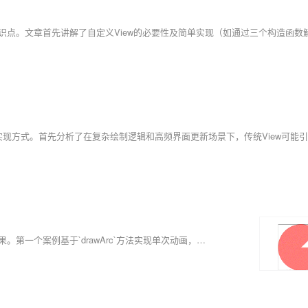
本文介绍了Android自定义View的动画实现，通过两个案例拓展动态效果。第一个案例基于`drawArc`方法实现单次动画，借助布尔值控制动画流程。第二个案例以围棋动画为例，从简单的小球直线运动到双向变速运动，最终实现循环动画效果。代码结构清晰，逻辑简明，展示了如何化繁为简实现复杂动画，帮助读者拓展动态效果设计思路。文末提供完整源码，适合初学者和进阶开发者学习参考。