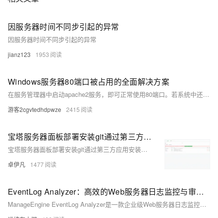
因服务器时间不同步引起的异常
因服务器时间不同步引起的异常
jianz123
1953
Windows服务器80端口被占用的全面解决方案
在服务管理器中启动apache2服务，即可正常使用80端口。若系统中还安装了其他微软产品如sql等，也可尝试停止其服务进行测试，但请注意，SQL通常不会使用80端口，因此一般不会受到影响。以上就是关于80端口被system占用的详细解决方法，希望对你有所帮助。
游客2cgvtedhdpwze
2415
宝塔服务器面板部署安装git通过第三方应用安装收费怎么办—bash: git: command not found解决方案-优雅草卓伊凡
宝塔服务器面板部署安装git通过第三方应用安装收费怎么办—bash: git: command not found解决方案-优雅草卓伊凡
卓伊凡
1477
EventLog Analyzer：高效的Web服务器日志监控与审计解决方案
ManageEngine EventLog Analyzer是一款企业级Web服务器日志监控与审计工具，支持Apache、IIS、Nginx等主流服务器，实现日志集中管理、实时威胁检测、合规报表生成及可视化分析，助力企业应对安全攻击与合规挑战，提升运维效率。