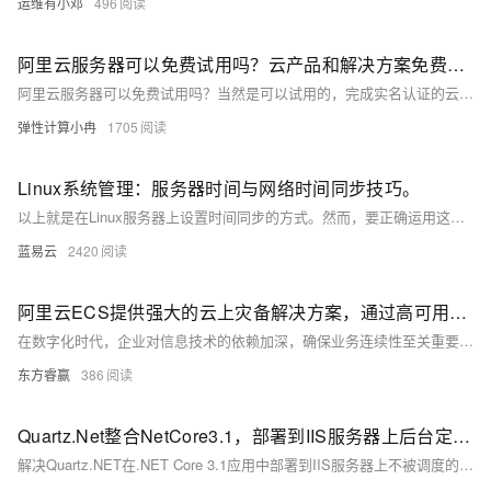
运维有小邓
496
阿里云服务器可以免费试用吗？云产品和解决方案免费试用活动及常见问题介绍
阿里云服务器可以免费试用吗？当然是可以试用的，完成实名认证的云服务器ECS新用户，可免费试用3个月。不仅云服务器可以试用，云数据库等其他热门云产品也可以试用，2025年阿里云还额外推出了解决方案免费试用活动，本文为大家介绍云产品和解决方案免费试用活动及常见问题，以供了解参考。
弹性计算小冉
1705
Linux系统管理：服务器时间与网络时间同步技巧。
以上就是在Linux服务器上设置时间同步的方式。然而，要正确运用这些知识，需要理解其背后的工作原理：服务器根据网络中的其他机器的时间进行校对，逐步地精确自己的系统时间，就像一只犹豫不决的啮齿动物，通过观察其他啮齿动物的行为，逐渐确定自己的行为逻辑，既简单，又有趣。最后希望这个过程既能给你带来乐趣，也能提高你作为系统管理员的专业素养。
蓝易云
2420
阿里云ECS提供强大的云上灾备解决方案，通过高可用基础设施、多样的数据备份方式及异地灾备服务，帮助企业实现业务的持续稳定运行
在数字化时代，企业对信息技术的依赖加深，确保业务连续性至关重要。阿里云ECS提供强大的云上灾备解决方案，通过高可用基础设施、多样的数据备份方式及异地灾备服务，帮助企业实现业务的持续稳定运行。无论是小型企业还是大型企业，都能从中受益，确保在面对各种风险时保持业务稳定。
东方睿赢
386
Quartz.Net整合NetCore3.1，部署到IIS服务器上后台定时Job不被调度的解决方案
解决Quartz.NET在.NET Core 3.1应用中部署到IIS服务器上不被调度的问题，通常需要综合考虑应用配置、IIS设置、日志分析等多个方面。采用上述策略，结合细致的测试和监控，可以有效地提高定时任务的稳定性和可靠性。在实施任何更改后，务必进行充分的测试，以验证问题是否得到解决，并监控生产环境的表现，确保长期稳定性。