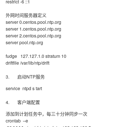
restrict -6 ::1
外网时间服务器定义
server 0.centos.pool.ntp.org
server 1.centos.pool.ntp.org
server 2.centos.pool.ntp.org
server pool.ntp.org
fudge 127.127.1.0 stratum 10
driftfile /var/lib/ntp/drift
3. 启动NTP服务
service ntpd s tart
4. 客户端配置
添加到计划任务中，每三十分钟同步一次
crontab –e