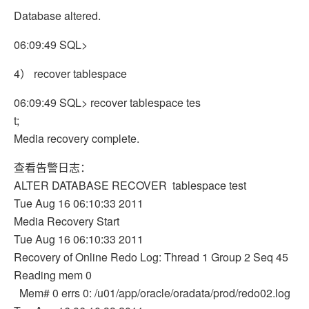
Database altered.
06:09:49 SQL>
4） recover tablespace
06:09:49 SQL> recover tablespace tes
t;
Media recovery complete.
查看告警日志：
ALTER DATABASE RECOVER tablespace test
Tue Aug 16 06:10:33 2011
Media Recovery Start
Tue Aug 16 06:10:33 2011
Recovery of Online Redo Log: Thread 1 Group 2 Seq 45
Reading mem 0
Mem# 0 errs 0: /u01/app/oracle/oradata/prod/redo02.log