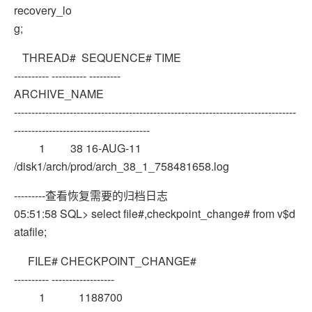
recovery_lo
g;
THREAD# SEQUENCE# TIME
---------- ---------- ---------
ARCHIVE_NAME
---------------------------------------------------------------------------------
---------------------------------------
1 38 16-AUG-11
/disk1/arch/prod/arch_38_1_758481658.log
---------查看恢复需要的归档日志
05:51:58 SQL> select file#,checkpoint_change# from v$d
atafile;
FILE# CHECKPOINT_CHANGE#
---------- ------------------
1 1188700