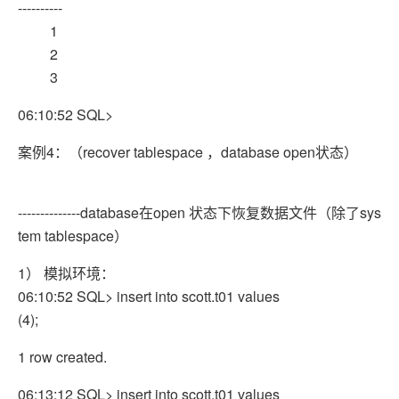
----------
1
2
3
06:10:52 SQL>
案例4：（recover tablespace ，database open状态）
--------------database在open 状态下恢复数据文件（除了sys
tem tablespace）
1） 模拟环境：
06:10:52 SQL> insert into scott.t01 values
(4);
1 row created.
06:13:12 SQL> insert into scott.t01 values