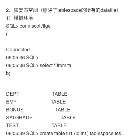
2、恢复表空间（删除了tablespace的所有的datafile）
1）模拟环境
SQL> conn scott/tige
r
Connected.
06:05:36 SQL>
06:05:36 SQL> select * from ta
b;
DEPT TABLE
EMP TABLE
BONUS TABLE
SALGRADE TABLE
TEST TABLE
06:05:39 SQL> create table t01 (id int ) tablespace tes