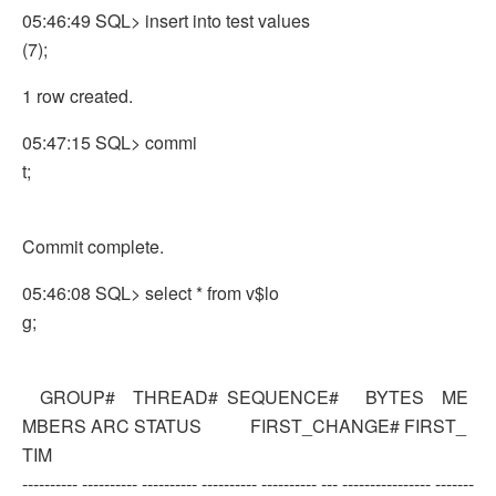
05:46:49 SQL> insert into test values
(7);
1 row created.
05:47:15 SQL> commi
t;
Commit complete.
05:46:08 SQL> select * from v$lo
g;
GROUP# THREAD# SEQUENCE# BYTES ME
MBERS ARC STATUS FIRST_CHANGE# FIRST_
TIM
---------- ---------- ---------- ---------- ---------- --- ---------------- -------