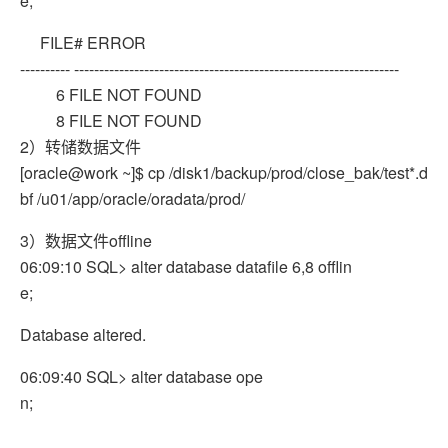
e;
FILE# ERROR
---------- -----------------------------------------------------------------
6 FILE NOT FOUND
8 FILE NOT FOUND
2）转储数据文件
[oracle@work ~]$ cp /disk1/backup/prod/close_bak/test*.d
bf /u01/app/oracle/oradata/prod/
3）数据文件offline
06:09:10 SQL> alter database datafile 6,8 offlin
e;
Database altered.
06:09:40 SQL> alter database ope
n;