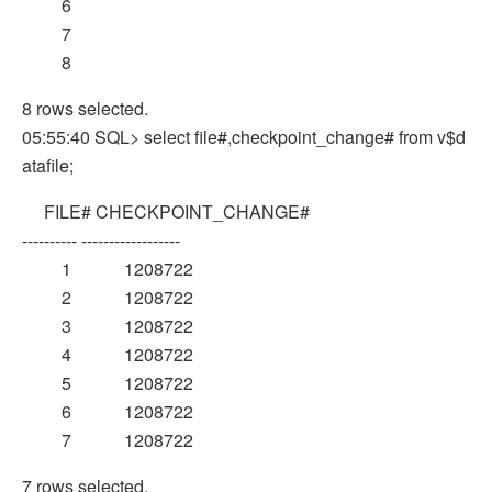
6
7
8
8 rows selected.
05:55:40 SQL> select file#,checkpoint_change# from v$d
atafile;
FILE# CHECKPOINT_CHANGE#
---------- ------------------
1 1208722
2 1208722
3 1208722
4 1208722
5 1208722
6 1208722
7 1208722
7 rows selected.