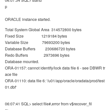
06:07:34 SQL> startu
p
ORACLE instance started.
Total System Global Area 314572800 bytes
Fixed Size 1219184 bytes
Variable Size 79693200 bytes
Database Buffers 230686720 bytes
Redo Buffers 2973696 bytes
Database mounted.
ORA-01157: cannot identify/lock data file 6 - see DBWR tr
ace file
ORA-01110: data file 6: '/u01/app/oracle/oradata/prod/test
01.dbf'
06:07:41 SQL> select file#,error from v$recover_fil