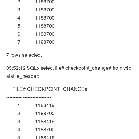
2 1188700
3 1188700
4 1188700
5 1188700
6 1188700
7 1188700
7 rows selected.
05:52:42 SQL> select file#,checkpoint_change# from v$d
atafile_header;
FILE# CHECKPOINT_CHANGE#
---------- ------------------
1 1188419
2 1188700
3 1188419
4 1188700
5 1188419