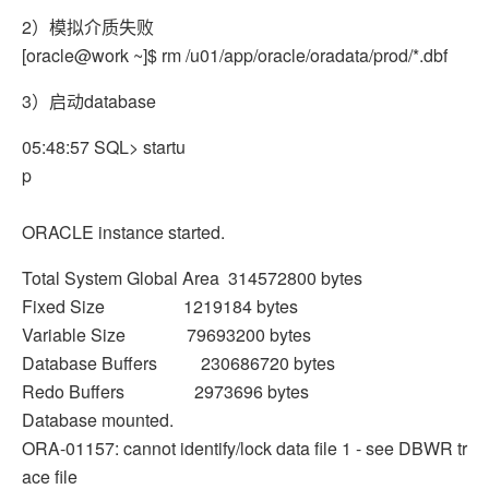
2）模拟介质失败
[oracle@work ~]$ rm /u01/app/oracle/oradata/prod/*.dbf
3）启动database
05:48:57 SQL> startu
p
ORACLE instance started.
Total System Global Area 314572800 bytes
Fixed Size 1219184 bytes
Variable Size 79693200 bytes
Database Buffers 230686720 bytes
Redo Buffers 2973696 bytes
Database mounted.
ORA-01157: cannot identify/lock data file 1 - see DBWR tr
ace file