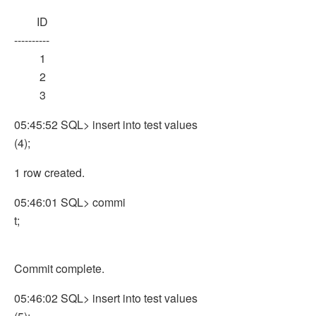
ID
----------
1
2
3
05:45:52 SQL> insert into test values
(4);
1 row created.
05:46:01 SQL> commi
t;
Commit complete.
05:46:02 SQL> insert into test values