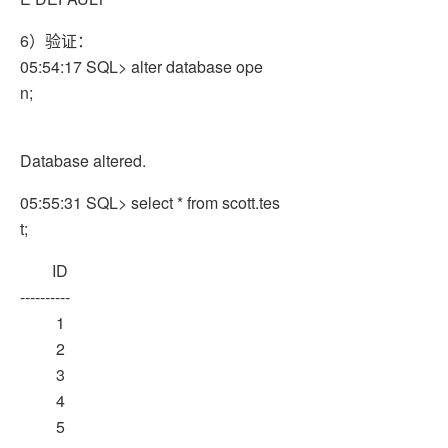
6）验证：
05:54:17 SQL> alter database ope
n;
Database altered.
05:55:31 SQL> select * from scott.tes
t;
ID
----------
1
2
3
4
5