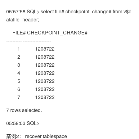
05:57:58 SQL> select file#,checkpoint_change# from v$d
atafile_header;
FILE# CHECKPOINT_CHANGE#
---------- ------------------
1 1208722
2 1208722
3 1208722
4 1208722
5 1208722
6 1208722
7 1208722
7 rows selected.
05:58:03 SQL>
案例2： recover tablespace