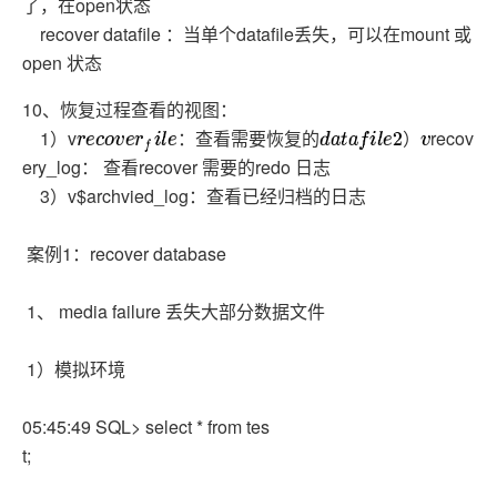
了，在open状态
recover datafile ：当单个datafile丢失，可以在mount 或
open 状态
10、恢复过程查看的视图：
1）v
recov
r
e
c
o
v
e
r
f
l
e
：
查
看
需
要
恢
复
的
d
a
t
a
f
l
e
2
）
v
：
查
看
需
要
恢
复
的
）
ery_log： 查看recover 需要的redo 日志
3）v$archvied_log：查看已经归档的日志
案例1：recover database
1、 media failure 丢失大部分数据文件
1）模拟环境
05:45:49 SQL> select * from tes
t;