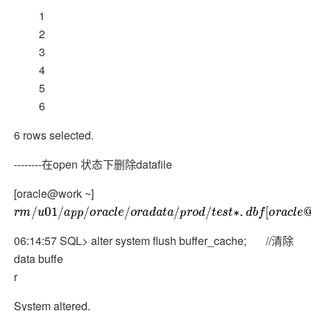
1
2
3
4
5
6
6 rows selected.
--------在open 状态下删除datafile
[oracle@work ~]
r
m
/
u
01
/
a
p
p
/
o
r
a
c
l
e
/
o
r
a
d
a
t
a
/
p
r
o
d
/
t
e
s
t
∗
.
d
b
f
[
o
r
a
c
l
e
@
w
o
r
k
]
06:14:57 SQL> alter system flush buffer_cache; //清除
data buffe
r
System altered.