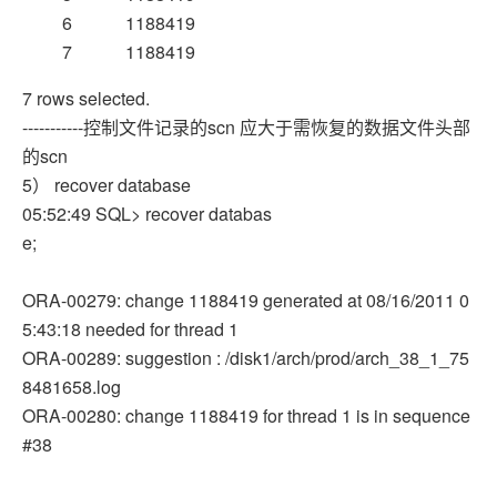
6 1188419
7 1188419
7 rows selected.
-----------控制文件记录的scn 应大于需恢复的数据文件头部
的scn
5） recover database
05:52:49 SQL> recover databas
e;
ORA-00279: change 1188419 generated at 08/16/2011 0
5:43:18 needed for thread 1
ORA-00289: suggestion : /disk1/arch/prod/arch_38_1_75
8481658.log
ORA-00280: change 1188419 for thread 1 is in sequence
#38