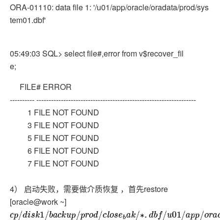
ORA-01110: data file 1: '/u01/app/oracle/oradata/prod/sys
tem01.dbf'
05:49:03 SQL> select file#,error from v$recover_fil
e;
FILE# ERROR
---------- -----------------------------------------------------------------
1 FILE NOT FOUND
3 FILE NOT FOUND
5 FILE NOT FOUND
6 FILE NOT FOUND
7 FILE NOT FOUND
4） 启动失败，需要做介质恢复 ，首先restore
[oracle@work ~]
c
p
/
d
i
s
k
1
/
b
a
c
k
u
p
/
p
r
o
d
/
c
l
o
s
e
b
a
k
/
∗
.
d
b
f
/
u
01
/
a
p
p
/
o
r
a
c
l
e
/
o
r
a
d
a
t
a