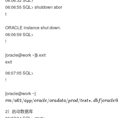
06:06:32 SQL>
06:06:55 SQL> shutdown abor
t
ORACLE instance shut down.
06:06:59 SQL>
!
[oracle@work ~]$ exit
exit
06:07:05 SQL>
!
[oracle@work ~]
r
m
/
u
01
/
a
p
p
/
o
r
a
c
l
e
/
o
r
a
d
a
t
a
/
p
r
o
d
/
t
e
s
t
∗
.
d
b
f
[
o
r
a
c
l
e
@
w
o
r
k
]
2）启动数据库