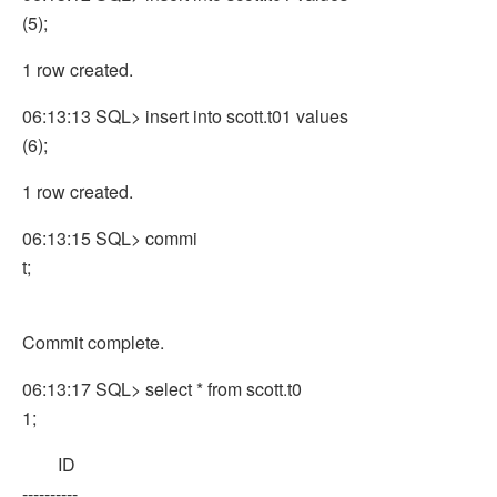
(5);
1 row created.
06:13:13 SQL> insert into scott.t01 values
(6);
1 row created.
06:13:15 SQL> commi
t;
Commit complete.
06:13:17 SQL> select * from scott.t0
1;
ID
----------