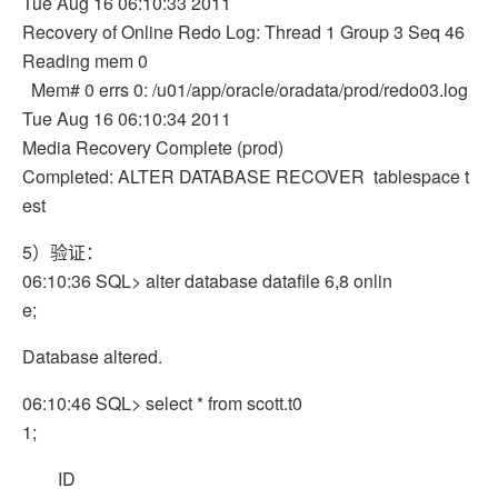
Tue Aug 16 06:10:33 2011
Recovery of Online Redo Log: Thread 1 Group 3 Seq 46
Reading mem 0
Mem# 0 errs 0: /u01/app/oracle/oradata/prod/redo03.log
Tue Aug 16 06:10:34 2011
Media Recovery Complete (prod)
Completed: ALTER DATABASE RECOVER tablespace t
est
5）验证：
06:10:36 SQL> alter database datafile 6,8 onlin
e;
Database altered.
06:10:46 SQL> select * from scott.t0
1;
ID