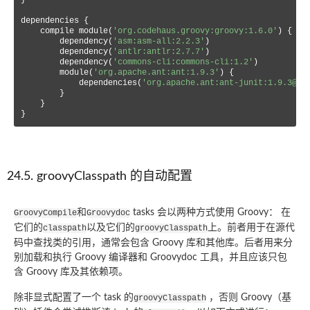
}

dependencies {

    compile module(
'org.codehaus.groovy:groovy:1.6.0'
) {

        dependency(
'asm:asm-all:2.2.3'
)

        dependency(
'antlr:antlr:2.7.7'
)

        dependency(
'commons-cli:commons-cli:1.2'
)

        module(
'org.apache.ant:ant:1.9.3'
) {

            dependencies(
'org.apache.ant:ant-junit:1.9.3@ja
        }

    }

}
24.5. groovyClasspath 的自动配置
和
tasks 会以两种方式使用 Groovy： 在
GroovyCompile
Groovydoc
它们的
以及它们的
上。前者用于在源代
classpath
groovyClasspath
码中查找类的引用，通常会包含 Groovy 库和其他库。后者用来分
别加载和执行 Groovy 编译器和 Groovydoc 工具，并且应该只包
含 Groovy 库及其依赖项。
除非显式配置了一个 task 的
，否则 Groovy（基
groovyClasspath