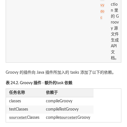
ctio
vy
n 里
do
的 G
c
roov
y 源
文件
生成
API
文
档。
Groovy 的插件向 Java 插件所加入的 tasks 添加了以下的依赖。
表 24.2. Groovy 插件 - 额外的task 依赖
任务名称
依赖于
classes
compileGroovy
testClasses
compileTestGroovy
Classes
compile
Groovy
sourceSet
SourceSet