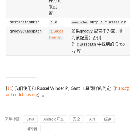
种方式
来设
置。
.
destinationDir
File
.output.classesDir
sourceSet
如果
配置不为空，则
groovyClasspath
FileCol
groovy
为该配置；否则
lection
为
中找到的 Groo
classpath
vy 库
[
11
]
我们使用和 Russel Winder 的 Gant 工具同样的约定（
http://g
ant.codehaus.org
）。
文章标签：
Java
Android开发
安全
API
缓存
编译器