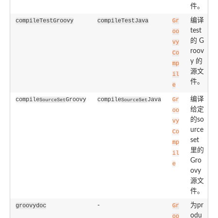
件。
编译
compileTestGroovy
compileTestJava
Gr
test
oo
的 G
vy
roov
Co
y 的
mp
源文
il
件。
e
编译
compile
Groovy
compile
Java
Gr
SourceSet
SourceSet
给定
oo
的so
vy
urce
Co
set
mp
里的
il
Gro
e
ovy
源文
件。
-
为pr
groovydoc
Gr
odu
oo