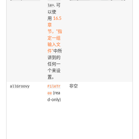
含该
. 可
le>
ce
以使
的 
用
16.5
源
章
此
节，"指
还
定一组
于
输入文
译的
件"
中所
源
讲到的
任何一
个来设
置。
非空
该s
allGroovy
FileTr
se
(rea
ee
所有
d-only)
vy
件
在 
源
找
有