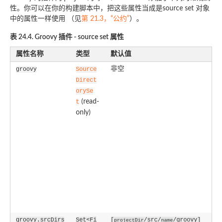
性。你可以在你的构建脚本中，把这些属性当成是source set 对象
中的属性一样使用 （见
第 21.3，“公约”
）。
表 24.4. Groovy 插件 - source set 属性
属性名称
类型
默认值
描
非空
该s
groovy
Source
se
Direct
Gr
orySe
文
(read-
t
含在
only)
v
中
所
的
和
件
除
他
文
源
groovy.srcDirs
Set<Fi
[
/src/
/groovy]
projectDir
name