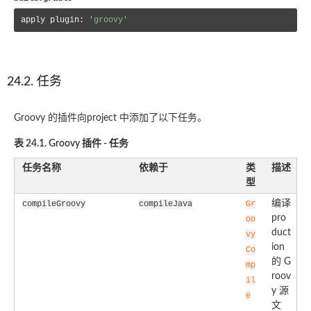
apply plugin: 
'groovy'
24.2. 任务
Groovy 的插件向project 中添加了以下任务。
表 24.1. Groovy 插件 - 任务
任务名称
依赖于
类
描述
型
编译
compileGroovy
compileJava
Gr
pro
oo
duct
vy
ion
Co
的 G
mp
roov
il
y 源
e
文