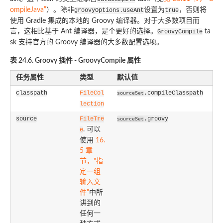
ompileJava”
）。除非
设置为
，否则将
groovyOptions.useAnt
true
使用 Gradle 集成的本地的 Groovy 编译器。对于大多数项目而
言，这相比基于 Ant 编译器，是个更好的选择。
ta
GroovyCompile
sk 支持官方的 Groovy 编译器的大多数配置选项。
表 24.6. Groovy 插件 - GroovyCompile 属性
任务属性
类型
默认值
classpath
FileCol
.compileClasspath
sourceSet
lection
source
FileTre
.groovy
sourceSet
. 可以
e
使用
16.
5 章
节，"指
定一组
输入文
件"
中所
讲到的
任何一