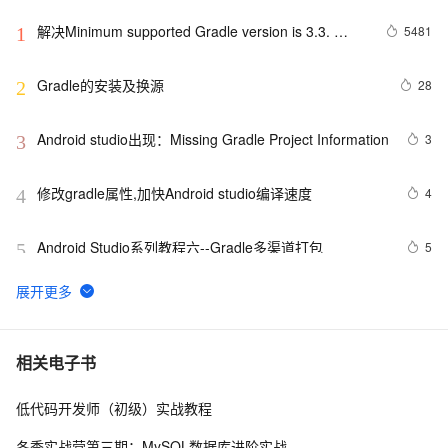
解决Minimum supported Gradle version is 3.3. 
5481
1
Current version is 2.14.1问题
Gradle的安装及换源
28
2
Android studio出现：Missing Gradle Project Information
3
3
修改gradle属性,加快Android studio编译速度
4
4
Android Studio系列教程六--Gradle多渠道打包
5
5
（几个gradle）gradle工程的环境搭建----安装gradle
7
6
开发这么久，gradle 和 gradlew 啥区别、怎么选？
13
7
相关电子书
低代码开发师（初级）实战教程
improving Gradle build performance
4
8
冬季实战营第三期：MySQL数据库进阶实战