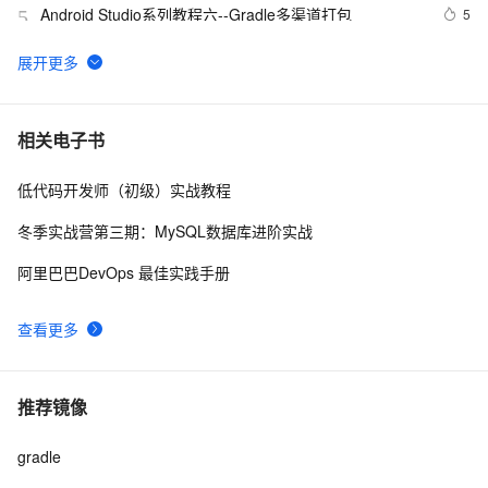
Android Studio系列教程六--Gradle多渠道打包
5
5
（几个gradle）gradle工程的环境搭建----安装gradle
7
6
开发这么久，gradle 和 gradlew 啥区别、怎么选？
13
7
相关电子书
低代码开发师（初级）实战教程
improving Gradle build performance
4
8
冬季实战营第三期：MySQL数据库进阶实战
翻译：Gradle之 Java插件
652
9
阿里巴巴DevOps 最佳实践手册
gradle2.0笔记——让项目升级到gradle2.0
6
10
查看更多
推荐镜像
gradle