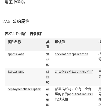
是
可
传递的。
27.5. 公约属性
表27.4. Ear插件 ​​- 目录属性
属性名称
类
默认值
描述
型
相对
appDirName
St
src/main/application
源目
ri
ng
生成的
libDirName
St
into(<s2>'libs'</s2>) {
录名
ri
ng
部署描述符，它有一个合
用于
deploymentDescriptor
or
理的名为
元数
application.xml
g.
的默认值
appl
gr
文件
ad