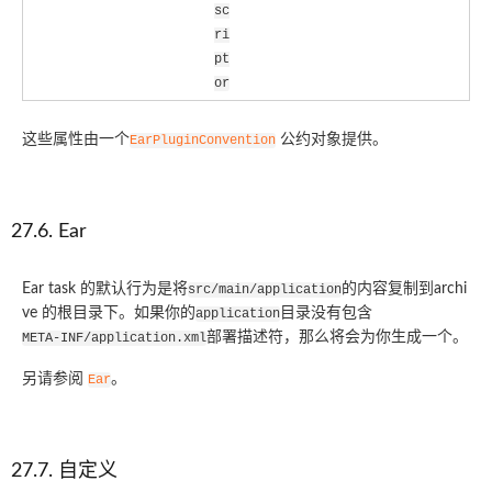
sc
ri
pt
or
这些属性由一个
公约对象提供。
EarPluginConvention
27.6. Ear
Ear task 的默认行为是将
的内容复制到archi
src/main/application
ve 的根目录下。如果你的
目录没有包含
application
部署描述符，那么将会为你生成一个。
META-INF/application.xml
另请参阅
。
Ear
27.7. 自定义