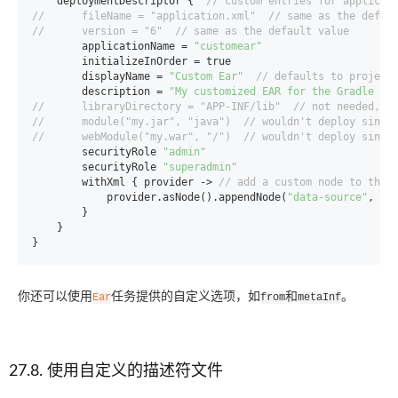
    deploymentDescriptor {  
// custom entries for applicat
//      fileName = "application.xml"  // same as the defau
//      version = "6"  // same as the default value
        applicationName = 
"customear"
        initializeInOrder = true

        displayName = 
"Custom Ear"
// defaults to project
        description = 
"My customized EAR for the Gradle do
//      libraryDirectory = "APP-INF/lib"  // not needed, b
//      module("my.jar", "java")  // wouldn't deploy since
//      webModule("my.war", "/")  // wouldn't deploy since
        securityRole 
"admin"
        securityRole 
"superadmin"
        withXml { provider -> 
// add a custom node to the 
            provider.asNode().appendNode(
"data-source"
, 
"m
        }

    }

}
你还可以使用
任务提供的自定义选项，如
和
。
Ear
from
metaInf
27.8. 使用自定义的描述符文件