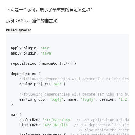
下面是一个示例，展示了最重要的自定义选项：
示例 26.2. ear 插件的自定义
build.gradle
apply plugin: 
'ear'
apply plugin: 
'java'
repositories { mavenCentral() }

dependencies {

//following dependencies will become the ear modules a
    deploy project(
':war'
)

//following dependencies will become ear libs and plac
    earlib group: 
'log4j'
, name: 
'log4j'
, version: 
'1.2.15
}

ear {

    appDirName 
'src/main/app'
// use application metadata
    libDirName 
'APP-INF/lib'
// put dependency libraries 
// also modify the generat