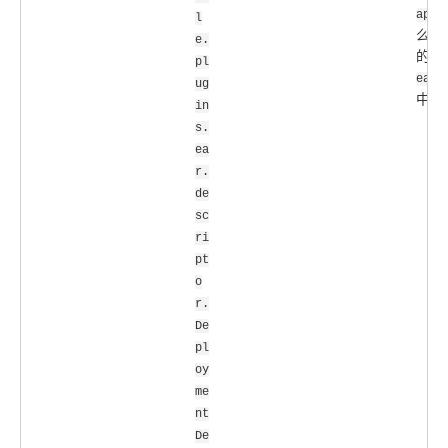
appD
l
么会
e.
的内
pl
ear.
ug
中的
in
s.
ea
r.
de
sc
ri
pt
o
r.
De
pl
oy
me
nt
De