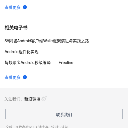
查看更多
Android显示GIF动画完整示例(一)
743
9
android launcher2
654
10
相关电子书
58同城Android客户端Walle框架演进与实践之路
Android组件化实现
蚂蚁聚宝Android秒级编译——Freeline
查看更多
关注我们：
新浪微博
联系我们
文档
|
开发者社区
|
天池大赛
|
培训与认证