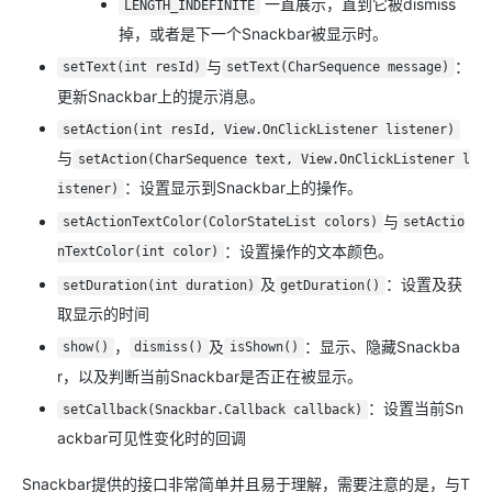
一直展示，直到它被dismiss
LENGTH_INDEFINITE
掉，或者是下一个Snackbar被显示时。
与
：
setText(int resId)
setText(CharSequence message)
更新Snackbar上的提示消息。
setAction(int resId, View.OnClickListener listener)
与
setAction(CharSequence text, View.OnClickListener l
：设置显示到Snackbar上的操作。
istener)
与
setActionTextColor(ColorStateList colors)
setActio
：设置操作的文本颜色。
nTextColor(int color)
及
：设置及获
setDuration(int duration)
getDuration()
取显示的时间
，
及
：显示、隐藏Snackba
show()
dismiss()
isShown()
r，以及判断当前Snackbar是否正在被显示。
：设置当前Sn
setCallback(Snackbar.Callback callback)
ackbar可见性变化时的回调
Snackbar提供的接口非常简单并且易于理解，需要注意的是，与T