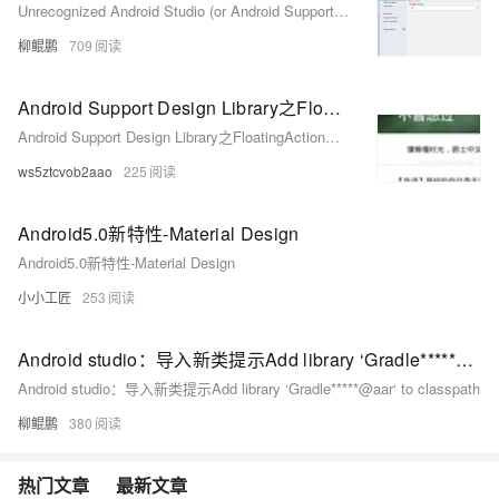
Unrecognized Android Studio (or Android Support plugin for IntelliJ IDEA) version ‘202.7660.26.42.74
柳鲲鹏
709
Android Support Design Library之FloatingActionButton（二）
Android Support Design Library之FloatingActionButton（二）
ws5ztcvob2aao
225
Android5.0新特性-Material Design
Android5.0新特性-Material Design
小小工匠
253
Android studio：导入新类提示Add library ‘Gradle*****@aar‘ to classpath
Android studio：导入新类提示Add library ‘Gradle*****@aar‘ to classpath
柳鲲鹏
380
热门文章
最新文章