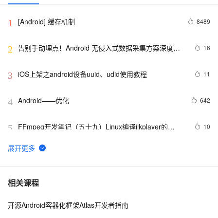
[Android] 缓存机制
8489
1
告别手动埋点！Android 无侵入式数据采集方案深度解
16
2
析
iOS上架之android设备uuid、udid使用教程
11
3
Android——优化
642
4
FFmpeg开发笔记（五十九）Linux编译ijkplayer的
10
5
Android平台so库
申请google android map api key
4
6
Android第二十期 - 微信的主体构架
4
7
相关课程
开源Android容器化框架Atlas开发者指南
Android布局变化时动画效果的现实(一)
513
8