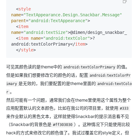
<
style
name
=
"TextAppearance.Design.Snackbar.Message"
parent
=
"android:TextAppearance"
>
<
item
name
=
"android:textSize"
>
@dimen/design_snackbar_text
<
item
name
=
"android:textColor"
>
?
android:textColorPrimary
</
item
>
</
style
>
可见其颜色读的是theme中的
的值。
android:textColorPrimary
但是如果我们想要修改它的颜色的话，配置
android:textColorPr
是无效的，我们要配置的是theme里面的
imary
android:textColo
。
r
然后可能有一个问题，通常我们会在theme里使用这个属性为整个
应用配置默认的文本颜色，比如在我公司的项目里，就使用
#333
来作业默认的黑色文本，这样就使得Snackbar的提示消息看不见
（Snackbar的背景色是
）。这种情况下只能使用比较
#ff303030
hack的方式来修改它的颜色值了。我试过覆盖它的style定义，但