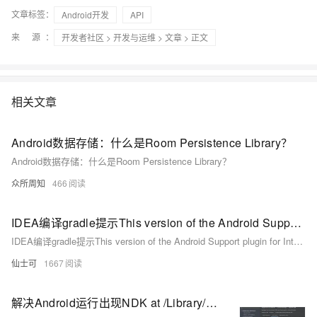
文章标签：
Android开发
API
来 源：
开发者社区
>
开发与运维
>
文章
> 正文
相关文章
Android数据存储：什么是Room Persistence Library？
Android数据存储：什么是Room Persistence Library？
众所周知
466
IDEA编译gradle提示This version of the Android Support plugin for IntelliJ IDEA (or Android Studio) cannot open this project, please retry with version 2020.3.1 or newer.
IDEA编译gradle提示This version of the Android Support plugin for IntelliJ IDEA (or Android Studio) cannot open this project, please retry with version 2020.3.1 or newer.
仙士可
1667
解决Android运行出现NDK at /Library/Android/sdk/ndk-bundle did not have a source.properties file