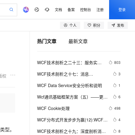
文档
备案
控制台
注册
登录
个人
积分
发布
验
作计划
器
AI 活动
专业服务
服务伙伴合作计划
开发者社区
加入我们
产品动态
服务平台百炼
阿里云 OPC 创新助力计划
热门文章
最新文章
一站式生成采购清单，支持单品或批量购买
io：打造专属 AI 语音助手
S产品伙伴计划（繁花）
峰会
CS
造的大模型服务与应用开发平台
一句话生成原生可编辑精美 PPT 文稿
AI 生产力先锋
Al MaaS 服务伙伴赋能合作
域名
博文
Careers
至高可申请百万元
Qwen3.8-Max 模型上线
开启高性价比 AI 编程新体验
弹性可伸缩的云计算服务
Qwen-Audio-3.0-Realtime 端到端实时语音角色扮演
输入一句话想法, 轻松生成专业的 PPT
先锋实践拓展 AI 生产力的边界
Token 补贴，五大权
计划
海大会
伙伴信用分合作计划
商标
问答
社会招聘
WCF技术剖析之二十三：服务实例
803
益加速 OPC 成功
eek-V4-Pro
SS
一键部署幻兽帕鲁游戏服务器
飞天发布时刻
HOT
Open Search 向量检索版支
划
备案
电子书
校园招聘
（Service Instance）生命周期如何
pSeek-V4-Pro
视频创作，一键激活电商全链路生产力
稳定、安全、高性价比、高性能的云存储服务
一键购买专属联机服务器，轻松开启游戏
所见，即是所愿
持视频检索 Pipeline 功能
更多支持
WCF技术剖析之十七：消息
3
版权
控制[中篇]
划
公司注册
镜像站
视频生成
语音识别与合成
（Message）详解（中篇）
专属 QwenPaw
漫剧工坊：一站式动画创作平台
AI 实训营
HOT
应用身份服务 (IDaaS)
WCF Data Service安全分析和说明
1
合作伙伴培训与认证
划
上云迁移
站生成，高效打造优质广告素材
全接入的云上超级电脑
从聊天伙伴进化为能主动干活的本地数字员工
快速生产连贯的高质量长漫剧
从基础到进阶，Agent 创客手把手教你
OpenClaw 管理能力上线
lScope
我要反馈
e-1.1-T2V
Qwen3-TTS-Flash
Wcf通讯基础框架方案（五）——更新
6
查询合作伙伴
n Alibaba Cloud ISV 合作
代维服务
建企业门户网站
10 分钟搭建微信、支付宝小程序
MaxCompute MaxFrame 提
通知
畅细腻的高质量视频
离线语音合成大模型，多语言方言自适应，低延迟高稳定
创新加速
WCF Cookie处理
ope
登录合作伙伴管理后台
498
我要建议
站，无忧落地极速上线
以可视化方式快速构建移动和 PC 门户网站
国内短信简单易用，安全可靠，秒级触达，全球覆盖200+国家和地区。
高效部署网站，快速应用到小程序
供自动弹性内存功能
安全
WCF分布式开发步步为赢(12):WCF事
我要投诉
e-1.1-I2V
Cosyvoice-V3-Flash
4
PolarDB
上云场景组合购
Milvus 弹性伸缩功能新增节
伴
务机制（Transaction）和分布式事务
漫剧创作，剧本、分镜、视频高效生成
100%兼容MySQL、PostgreSQL，兼容Oracle，支持集中和分布式
覆盖90%+业务场景，专享组合折扣价
点支持范围
畅自然，细节丰富
高表现力语音合成大模型，语音克隆听感自然
类型。
VPN
WCF技术剖析之十九：深度剖析消息
8
编程