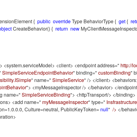
ensionElement {
public
override
Type BehaviorType {
get
{
ret
object
CreateBehavior() {
return
new
MyClientMessageInspector(
n> <system.serviceModel> <client> <endpoint address="
http://l
"
SimpleServiceEndpointBehavior
" binding="
customBinding
" b
ibility.ISimple
" name="
SimpleService
" /> </client> <behavior
intBehavior
"> <myMessageInspector /> </behavior> </endpoi
ing name="
SimpleServiceBinding
"> <httpTransport/> </binding> 
sions> <add name="
myMessageInspector
" type="
Insfrastructur
sion=1.0.0.0, Culture=neutral, PublicKeyToken=
null
"
/>
</behavi
uration>