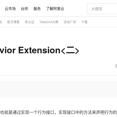
云市场
伙伴
服务
了解阿里云
践
官方博客
考认证
TIANCHI大赛
活动广场
下载
AI 特惠
数据与 API
成为产品伙伴
企业增值服务
最佳实践
价格计算器
AI 场景体
基础软件
产品伙伴合
阿里云认证
市场活动
配置报价
大模型
自助选配和估算价格
新方式
睿译宝，AI翻译排版一步到位
智启 AI 普惠权益
产品生态集成认证中心
企业支持计划
云上春晚
域名与网站
千问官方 MaaS 平台，为开发者和 Agent 而生，新用户赠送 1 亿 + tokens 额度
Qwen Aud
AI Coding
阿里云Maa
2026 阿里云
云服务器 E
为企业打
数据集
Windows
大模型认证
模型
NEW
NEW
r Extension<二>
交付可用成果
值低价云产品抢先购
上传文档即自动完成翻译和格式还原
至高享 1亿+免费 tokens，加速 Al 应用落地
提供智能易用的域名与建站服务
智能编程，一键
安全可靠、
产品生态伙伴
专家技术服务
云上奥运之旅
弹性计算合作
阿里云中企出
手机三要素
宝塔 Linux
全部认证
价格优势
有专属领域专家
GLM-5.2：长任务时代开源旗舰模型
阿里云 OPC 创新助力计划
千问大模型
即刻拥有 DeepS
AI 电商营销
对象存储 O
大模型
产品生态伙伴工作台
企业增值服务台
云栖战略参考
云存储合作计
云栖大会
身份实名认证
CentOS
训练营
推动算力普惠，释放技术红利
最高返9万
多领域专家智能体,一键组建 AI 虚拟交付团队
快速构建应用程序和网站，即刻迈出上云第一步
至高百万元 Token 补贴，加速一人公司成长
多元化、高性能、安全可靠的大模型服务
真正可用的 1M 上下文,一次完成代码全链路开发
轻松解锁专属 Dee
从图文生成到
云上的中国
数据库合作计
活动全景
短信
Docker
图片和
站式影视创作平台
Hermes Agent，打造自进化智能体
Token Plan 模型订阅计划
数字证书管理服务（原SSL证书）
5 分钟轻松部署
AI 广告创作
无影云电脑
企业成长
NEW
信息公告
看见新力量
云网络合作计
OCR 文字识别
JAVA
证享300元代金券
可视化编排打通从文字构思到成片全链路闭环
全托管，含MySQL、PostgreSQL、SQL Server、MariaDB多引擎
自主进化，持久记忆，越用越聪明
Qwen3.8-Max 首发尝鲜，限时加量 10 倍，夜间低至2折
实现全站HTTPS，呈现可信的WEB访问
图文、视频一
随时随地安
魔搭 Mode
Kimi-K3
HappyHors
NEW
loud
服务实践
官网公告
金融模力时刻
Salesforce O
版
发票查验
全能环境
Claude Code + GStack 打造工程团队
千问办公，限时限量积分加倍
Qoder
低代码高效构
AI 建站
短信服务
型
NEW
作计划
Kimi 最新旗舰模型，长程编程与推理利器
让文字生成流
计划
创新中心
魔搭 ModelSc
健康状态
理服务
让AI从“聊天伙伴”进化为能干活的“数字员工”
安装技能 GStack，拥有专属 AI 工程团队
你的AI工作搭子，覆盖日常办公高频场景
面向真实软件的智能体编程平台
0 代码专业建
客户案例
天气预报查询
操作系统
态合作计划
Deepseek-v4-pro
HappyHors
同享
万小智 AI 建站低至 15元/月
Qoder CN
AI 短剧/漫剧
云原生数据库 
快递物流查询
WordPress
成为服务伙
高校合作
点，立即开启云上创新
覆盖公网/内网、递归/权威、移动APP等全场景解析服务
送.CN域名，送备案服务码
基于千问大模型等，支持代码智能生成、研发智能问答
AI助力短剧
态智能体模型
旗舰 MoE 大模型，百万上下文与顶尖推理能力
图生视频，流
也就是通过实现一个行为接口，实现接口中的方法来声明行为的
Ubuntu