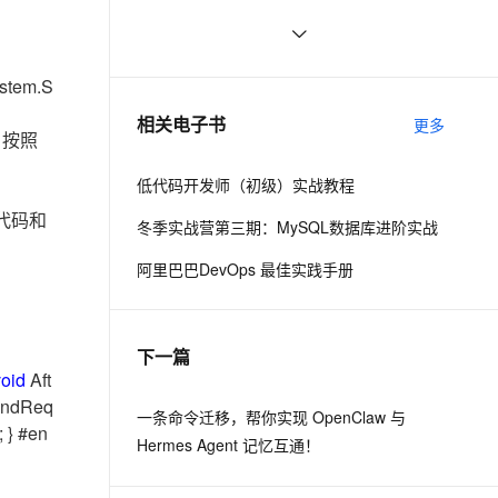
编码（Encoding）实现（上篇）
ernetes 版 ACK
云聚AI 严选权益
AI 原生数据库服务发布
SSL 证书
WCF配置文件与文件下载之坎坷路
2
2V
Fun-ASR
，一键激活高效办公新体验
理容器应用的 K8s 服务
精选AI产品，从模型到应用全链提效
Agent 数据网关
文戏情感细腻自然，动作戏激烈拳拳到肉，实现更强表演能力
支持中英文自由切换，具备更强的噪声鲁棒性
堡垒机
WCF中的操作
673
tem.S
AI 用量加速计划
云原生数据库 PolarDB
防火墙
、识别商机，让客服更高效、服务更出色。
菜菜从零学习WCF二(设计和实现服务
新老同享，达量后返
Agentic Database 发布
6
相关电子书
更多
据。按照
协定)
主机安全
应用
低代码开发师（初级）实战教程
千问办公
NEW
AI 应用及服务市场
代码和
的智能体编程平台
一站式AI生产力平台
冬季实战营第三期：MySQL数据库进阶实战
AI 应用
伶鹊
阿里巴巴DevOps 最佳实践手册
企业级人与Agent协作平台，接入和调度多个数字员工
智能客服平台，对话机器人、对话分析、智能外呼
大模型
大模型服务平台百炼 - 全妙
自然语言处理
下一篇
应用创作平台
多模态内容创作工具，已接入 DeepSeek
数据标注
void
Aft
endReq
机器学习
一条命令迁移，帮你实现 OpenClaw 与
; } #en
Hermes Agent 记忆互通！
息提取
与 AI 智能体进行实时音视频通话