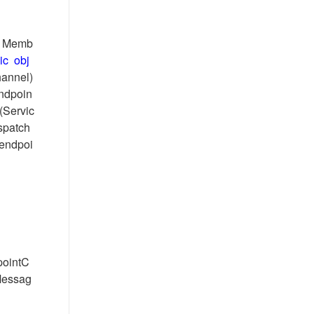
从文本、图片、视频中提取结构化的属性信息
构建支持视频理解的 AI 音视频实时通话应用
t.diy 一步搞定创意建站
构建大模型应用的安全防护体系
or Memb
通过自然语言交互简化开发流程,全栈开发支持
通过阿里云安全产品对 AI 应用进行安全防护
ic
obj
annel)
ndpoin
(Servic
spatch
 endpoi
ointC
Messag