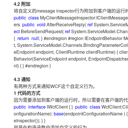
4.2 附加
专有云
将自定义的message inspector行为附加到客户端的运行时，
10 分钟在聊天系统中增加
public
class
MyClientMessageInspector:IClientMessageI
ers
public
void
AfterReceiveReply(
ref
System.ServiceM
ect
BeforeSendRequest(
ref
System.ServiceModel.Chann
{
return
null
; } #endregion #region IEndpointBehavior
t, System.ServiceModel.Channels.BindingParameterColl
eEndpoint endpoint, ClientRuntime clientRuntime) { cl
Behavior(ServiceEndpoint endpoint, EndpointDispatcher
nt) { } #endregion }
4.3 通知
有两种方式来通知WCF这个自定义行为。
1 代码的方式
因为需要添加到客户端的运行时，所以需要在客户端的代
public
interface
IWcfClient { }
public
class
WcfClient:Cl
onfigurationName):
base
(endpointConfigurationName ) 
eInspector()); } }
就是在构造函数中添加自定义的行为。