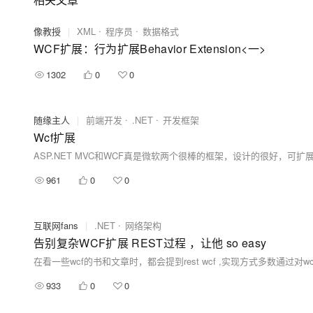
像教授
|
XML
程序员
数据格式
WCF扩展：行为扩展Behavior Extension<一>
1302
0
0
随缘主人
|
前端开发
.NET
开发框架
Wcf扩展
961
0
0
互联网fans
|
.NET
网络架构
告别复杂WCF扩展 REST过程 ，让他 so easy
933
0
0