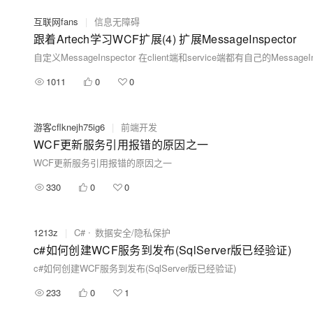
互联网fans
|
信息无障碍
跟着Artech学习WCF扩展(4) 扩展MessageInspector
1011
0
0
游客cflknejh75ig6
|
前端开发
WCF更新服务引用报错的原因之一
WCF更新服务引用报错的原因之一
330
0
0
1213z
|
C#
数据安全/隐私保护
c#如何创建WCF服务到发布(SqlServer版已经验证)
c#如何创建WCF服务到发布(SqlServer版已经验证)
233
0
1