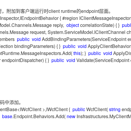
型
依托云原生高可用架构,实现Dify私有化部署
附加到客户端运行时client runtime的endpoint层面。
用1%尺寸在特定领域达到大模型90%以上效果
一个 AI 助手
超强辅助，Bol
nspector,IEndpointBehavior { #region IClientMessageInspect
即刻拥有 DeepSeek-R1 满血版
在企业官网、通讯软件中为客户提供 AI 客服
odel.Channels.Message reply,
object
correlationState) { }
publ
多种方案随心选，轻松解锁专属 DeepSeek
els.Message request, System.ServiceModel.IClientChannel ch
 Members
public
void
AddBindingParameters(ServiceEndpoint e
ection bindingParameters) { }
public
void
ApplyClientBehavior
ientRuntime.MessageInspectors.Add(
this
); }
public
void
ApplyDi
 endpointDispatcher) { }
public
void
Validate(ServiceEndpoint
码中添加。
ientBase<IWcfClient >,IWcfClient {
public
WcfClient(
string
endp
{
base
.Endpoint.Behaviors.Add(
new
Insfrastructures.MyClient