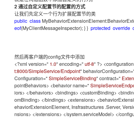
2 通过自定义配置节的配置的方式
让我们先定义一个行为扩展配置节的类
public
class
MyBehaviorExtensionElement:BehaviorExt
eof
(MyClientMessageInspector); } }
protected
override
然后再客户端的config文件中添加
<?xml version="
1.0
" encoding="
utf-8
" ?> <configuratio
t:8000/SimpleService/Endpoint
" behaviorConfiguration=
Configuration="
SimpleServiceBinding
" contract="
Extens
pointBehaviors> <behavior name="
SimpleServiceEndpo
iors> </behaviors> <bindings> <customBinding> <bind
omBinding> </bindings> <extensions> <behaviorExten
ehaviorExtensionElement, Insfrastructures .Server, Ver
nsions> </extensions> </system.serviceModel> </config