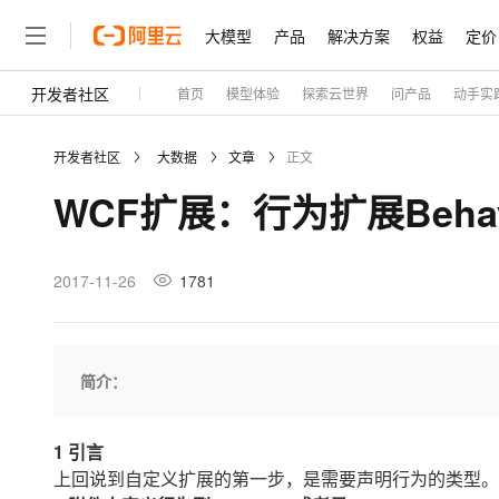
大模型
产品
解决方案
权益
定价
开发者社区
首页
模型体验
探索云世界
问产品
动手实
大模型
产品
解决方案
权益
定价
云市场
伙伴
服务
了解阿里云
精选产品
精选解决方案
普惠上云
产品定价
精选商城
成为销售伙伴
售前咨询
为什么选择阿里云
千问AI平台
开发者社区
大数据
文章
正文
了解云产品的定价详情
大模型服务平台百炼
千问办公，解锁你的工作
普惠上云 官方力荐
分销伙伴
在线服务
网站建设
什么是云计算
大
WCF扩展：行为扩展Behavio
大模型服务与应用平台
企业级Agent产品，直接
云服务器38元/年起，超
咨询伙伴
多端小程序
技术领先
云上成本管理
售后服务
轻量应用服务器
Agency Agents：拥
官方推荐返现计划
大模型
精选产品
精选解决方案
Salesforce 国际版订阅
稳定可靠
管理和优化成本
推荐新用户得奖励，单订单
销售伙伴合作计划
2017-11-26
1781
自助服务
友盟天域
安全合规
人工智能与机器学习
AI
文本生成
云数据库 RDS
HappyHorse 打造一
云工开物
无影生态合作计划
在线服务
观测云
分析师报告
高校专属算力普惠，学生认
计算
互联网应用开发
Qwen3.8-Max
HOT
Salesforce On Alibaba C
工单服务
Tuya 物联网平台阿里云
研究报告与白皮书
人工智能平台 PAI
快速拥有专属 OpenClaw
简介：
大模
Consulting Partner 合
大数据
容器
智能体时代全能旗舰模型
免费试用
短信专区
一站式AI开发、训练和推
蓝凌 OA
AI 大模型销售与服务生
现代化应用
存储
天池大赛
Qwen3.7-Plus
云解析DNS
解决方案免费试用 新老
1 引言
电子合同
最高领取价值200元试用
能看、能想、能动手的多模
安全
上回说到自定义扩展的第一步，是需要声明行为的类型。
网络与CDN
AI 算法大赛
畅捷通