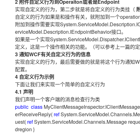
2 附件自定义行为到Operaiton或者是Endpoint
大数据开发治理平台 Data
AI 产品 免费试用
网络
安全
云开发大赛
Qwen3-VL-Plus
实现自定义的行为，第二步就是将自定义的行为类挂（
Tableau 订阅
1亿+ 大模型 tokens 和 
自定义的行为如果是和操作有关，就附加到一个operatio
可观测
入门学习赛
中间件
AI空中课堂在线直播课
附加到操作需要实现System.ServiceModel.Description
云防火墙
140+云产品 免费试用
上云与迁云
erviceModel.Description.IEndpointBehavior接口。
云原生的云上边界网络安全
产品新客免费试用，最长1
数据库
生态解决方案
如果是一个实现System.ServiceModel.Dispatcher
大模型服务
企业出海
大模型ACA认证体验
大数据计算
定义，这是一个操作相关的功能。（可以参考上一篇的
助力企业全员 AI 认知与能
行业生态解决方案
3 通知WCF有关自定义行为的信息
千问AI平台-Token Plan
政企业务
媒体服务
实现自定义的行为，最后需要做的就是将这个行为通知W
开发者生态解决方案
配置。
企业服务与云通信
千问AI平台-模型体验
AI 开发和 AI 应用解决
4 自定义行为示例
在线体验全尺寸、多种模态
域名与网站
下面让我们来实现一个简单的自定义行为
4.1 声明
Happy 系列大模型
终端用户计算
我们声明一个客户端的消息检查行为类
public
class
MyClientMessageInspector:IClientMessageI
Serverless
erReceiveReply(
ref
System.ServiceModel.Channels.Me
开发工具
uest(
ref
System.ServiceModel.Channels.Message reques
大模型解决方案
dregion }
迁移与运维管理
快速部署 Dify，高效搭建 