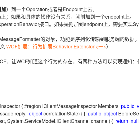
服务生态伙伴
云工开物
企业应用
Works
Night Plan 支持 Qwen 3.8-Max
云原生大数据计算服务 MaxCompute
AI 办公
容器服务 Kub
NEW
GLM-5.2
Wan2.7-T
附加
）到一个Operation或者是Endpoint上去。
Red Hat
30+ 款产品免费体验
Data Agent 驱动的一站式 Data+AI 开发治理平台
夜间 5 折，Qwen/Meoo/TokenPlan 客户专享
面向分析的企业级SaaS模式云数据仓库
AI智能应用
提供一站式管
科研合作
n上；如果和具体的操作没有关系，就附加到一个endpoint上。
视觉 Coding、空间感知、多模态思考等全面升级
1M上下文，专为长程任务能力而生
ERP
堂（旗舰版）
SUSE
.IOperationBehavior接口。如果是附加到endpoint上，需要实现Sys
智能客服
CRM
防护产品
2个月
自动承接线索
建站小程序
.IClientMessageFormatter的对象，功能是序列化传输到服务端的数
OA 办公系统
AI 应用构建
大模型原生
定义
WCF扩展：行为扩展Behavior Extension<一>
）
力提升
财税管理
模板建站
Qoder
大模型服务平台百炼-应用模版
HOT
NEW
CF。让WCF知道这个行为的存在。有两种方法可以实现通知：
面向真实软件
个人版上线、团队版降价；千问3.8-Max首发发尝鲜
丰富多元化的应用模版和解决方案
400电话
定制建站
万有无界
大模型服务平台百炼-智能体
方案
广告营销
模板小程序
的模型效果
灵活可视化地构建企业级 Agent
定制小程序
秒悟
人工智能平台 PAI
APP 开发
云端极速 AI 
新一代 AI 视频生成模型，深度适配广告营销等场景
AI Native 的算法工程平台，一站式完成建模、训练、推理服务部署
nspector { #region IClientMessageInspector Members
public
建站系统
ssage reply,
object
correlationState) { }
public
object
BeforeS
t, System.ServiceModel.IClientChannel channel) {
return
null
AI 应用
10分钟微调：让0.6B模型媲美235B模
多模态数据信