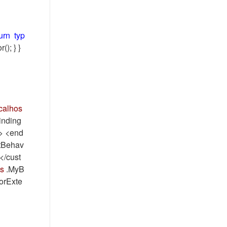
urn
typ
); } }
ocalhos
inding
s> <end
ntBehav
</cust
es
.MyB
orExte