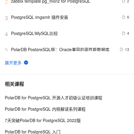
zabbix template pg_monz for PostgreSQL
2
2
PostgreSQL imgsmlr 插件安装
6
3
PostgreSQL\MySQL比较
4
4
PolarDB PostgreSQL版：Oracle兼容的高性能数据库
13
5
沉浸式学习PostgreSQL|PolarDB 14: 共享单车、徒步、
7
6
旅游、网约车轨迹查询
PostgreSQL的AnynonArray的例子
653
7
相关课程
PolarDB for PostgreSQL 开源人才初级认证培训课程
postgresql|数据库|恢复备份的时候报错：pg_restore: 
6
8
implied data-only restore的处理方案
PolarDB for PostgreSQL 内核解读系列课程
PolarDB for PostgreSQL 开源路线图
3
9
7天突破PolarDB for PostgreSQL 2022版
01-PostgreSQL 存储过程的基本介绍以及入门（基本结
5
10
PolarDB for PostgreSQL 入门