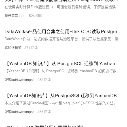
在使用实时计算Flink版过程中，可能会遇到各种错误，了解这些错误的原因及解决方法对于高效排错至关重要。针对具体问题，查看Flink的日志是关键，它们通常会提供更详细的错误信息和堆栈跟踪，有助于定位问题。此外，Flink社区文档和官方论坛也是寻求帮助的好去处。以下是一些常见的操作报错及其可能的原因与解决策略。
花开富贵111
1524
DataWorks产品使用合集之使用Flink CDC读取PostgreSQL数据时如何指定编码格式
DataWorks作为一站式的数据开发与治理平台，提供了从数据采集、清洗、开发、调度、服务化、质量监控到安全管理的全套解决方案，帮助企业构建高效、规范、安全的大数据处理体系。以下是对DataWorks产品使用合集的概述，涵盖数据处理的各个环节。
真的很搞笑
371
【YashanDB 知识库】从 PostgreSQL 迁移到 YashanDB 如何进行数据行数比对
【YashanDB 知识库】从 PostgreSQL 迁移到 YashanDB 如何进行数据行数比对
游客kufrkwrbkmpsa
258
【YashanDB知识库】从PostgreSQL迁移到YashanDB如何进行数据行数比对
本文介绍了通过Oracle视图`v
sql_plan`分析SQL性能的方法。首先，可通过`plan_hash_value`从`v$sql_plan`获取SQL执行计划，结合示例展示了具体查询方式。文章还创建了一个UDF函数`REPEAT`用于格式化输出，便于阅读复杂执行计划。最后，通过实例展示了如何根据`plan_hash_value`获取SQL文本及其内存中的执行计划，帮助优化性能问题。
s
q
l
‘
和
‘
v
游客kufrkwrbkmpsa
355