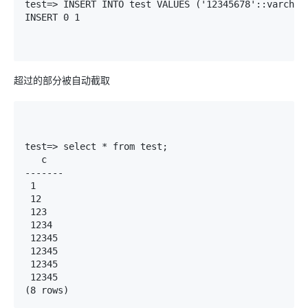
test=> INSERT INTO test VALUES ('12345678'::varchar(
INSERT 0 1

超过的部分被自动截取
test=> select * from test;

   c

-------

 1

 12

 123

 1234

 12345

 12345

 12345

 12345

(8 rows)