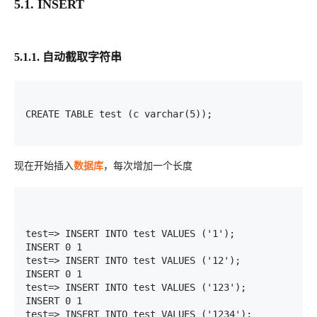
5.1. INSERT
5.1.1. 自动截取字符串
CREATE TABLE test (c varchar(5));

现在开始插入
数据库
，每次增加一个长度
test=> INSERT INTO test VALUES ('1');

INSERT 0 1

test=> INSERT INTO test VALUES ('12');

INSERT 0 1

test=> INSERT INTO test VALUES ('123');

INSERT 0 1

test=> INSERT INTO test VALUES ('1234');
