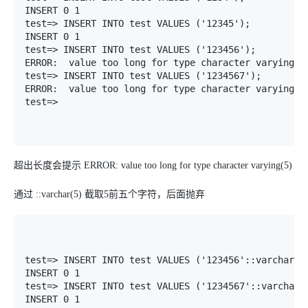
INSERT 0 1

test=> INSERT INTO test VALUES ('12345');

INSERT 0 1

test=> INSERT INTO test VALUES ('123456');

ERROR:  value too long for type character varying(5)
test=> INSERT INTO test VALUES ('1234567');

ERROR:  value too long for type character varying(5)
test=>

超出长度会提示 ERROR: value too long for type character varying(5)
通过 ::varchar(5) 截取5前五个字符，后面抛弃
test=> INSERT INTO test VALUES ('123456'::varchar(5)
INSERT 0 1

test=> INSERT INTO test VALUES ('1234567'::varchar(5
INSERT 0 1
