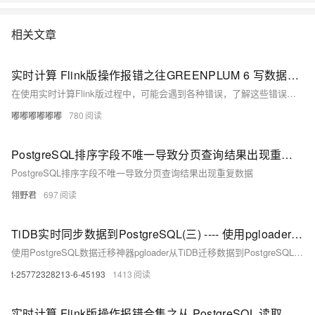
系， 结合NoSQL数据库、数据库生态工具、云原生智能化数据库管控平
台，为阿里巴巴经济体以及各个行业的企业客户和开发者提供从公共云到
相关文章
混合云再到私有云的完整解决方案，提供基于云基础设施进行数据从处
理、到存储、再到计算与分析的一体化解决方案。本节课带你了解阿里云
实时计算 Flink版操作报错之往GREENPLUM 6 写数据，用postgresql-42.2.9.jar 报 ON CONFLICT (uuid) DO UPDATE SET 语法有问题。怎么解决
数据库产品家族及特性。
在使用实时计算Flink版过程中，可能会遇到各种错误，了解这些错误的原因及解决方法对于高效排错至关重要。针对具体问题，查看Flink的日志是关键，它们通常会提供更详细的错误信息和堆栈跟踪，有助于定位问题。此外，Flink社区文档和官方论坛也是寻求帮助的好去处。以下是一些常见的操作报错及其可能的原因与解决策略。
嘟嘟嘟嘟嘟嘟
780
PostgreSQL排序字段不唯一导致分页查询结果出现重复数据
PostgreSQL排序字段不唯一导致分页查询结果出现重复数据
翎野君
697
TiDB实时同步数据到PostgreSQL(三) ---- 使用pgloader迁移数据
使用PostgreSQL数据迁移神器pgloader从TiDB迁移数据到PostgreSQL，同时说明如何在最新的Rocky Linux 9（CentOS 9 stream也适用）上通过源码编译安装pgloader。
t-25772328213-6-45193
1413
实时计算 Flink版操作报错合集之从 PostgreSQL 读取数据并写入 Kafka 时，遇到 "initial slot snapshot too large" 的错误，该怎么办