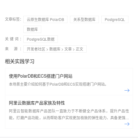
文章标签：
云原生数据库 PolarDB
关系型数据库
PostgreSQL
数据库
关键词：
PostgreSQL数据
来 源：
开发者社区
>
数据库
>
文章
> 正文
相关实践学习
使用PolarDB和ECS搭建门户网站
本场景主要介绍如何基于PolarDB和ECS实现搭建门户网站。
阿里云数据库产品家族及特性
阿里云智能数据库产品团队一直致力于不断健全产品体系，提升产品性
能，打磨产品功能，从而帮助客户实现更加极致的弹性能力、具备更强的
扩展能力、并利用云设施进一步降低企业成本。以云原生+分布式为核心
技术抓手，打造以自研的在线事务型(OLTP)数据库Polar DB和在线分析型
(OLAP)数据库Analytic DB为代表的新一代企业级云原生数据库产品体