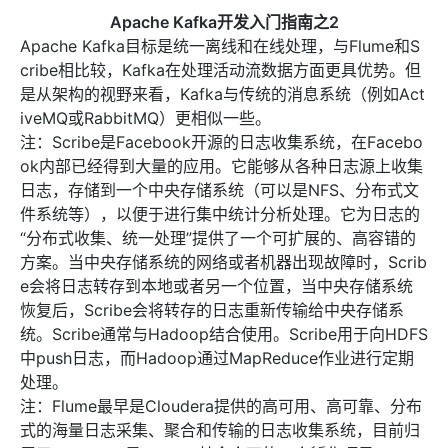
Apache Kafka开发入门指南之2
Apache Kafka目标是统一离线和在线处理，与Flume和S
cribe相比较，Kafka在处理活动流数据方面更具优势。但
是从架构的视野来看，Kafka与传统的消息系统（例如Act
iveMQ或RabbitMQ）更相似一些。
注：Scribe是Facebook开源的日志收集系统，在Facebo
ok内部已经得到大量的应用。它能够从各种日志源上收集
日志，存储到一个中央存储系统（可以是NFS、分布式文
件系统等），以便于进行集中统计分析处理。它为日志的
“分布式收集、统一处理”提供了一个可扩展的、高容错的
方案。当中央存储系统的网络或者机器出现故障时，Scrib
e会将日志转存到本地或者另一个位置，当中央存储系统
恢复后，Scribe会将转存的日志重新传输给中央存储系
统。Scribe通常与Hadoop结合使用。Scribe用于向HDFS
中push日志，而Hadoop通过MapReduce作业进行定期
处理。
注：Flume最早是Cloudera提供的高可用、高可靠、分布
式的海量日志采集、聚合和传输的日志收集系统，目前归