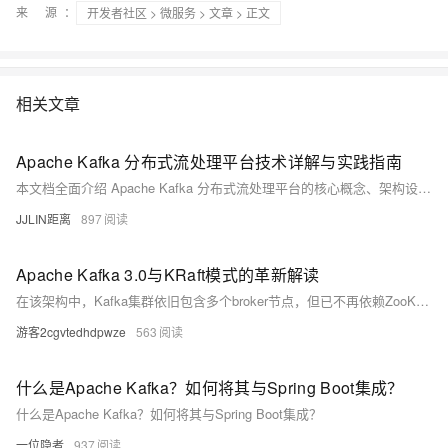
来 源：
开发者社区
>
微服务
>
文章
> 正文
相关文章
Apache Kafka 分布式流处理平台技术详解与实践指南
本文档全面介绍 Apache Kafka 分布式流处理平台的核心概念、架构设计和实践应用。作为高吞吐量、低延迟的分布式消息系统，Kafka 已成为现代数据管道和流处理应用的事实标准。本文将深入探讨其生产者-消费者模型、主题分区机制、副本复制、流处理API等核心机制，帮助开发者构建可靠、可扩展的实时数据流处理系统。
JJLIN距离
897
Apache Kafka 3.0与KRaft模式的革新解读
在该架构中，Kafka集群依旧包含多个broker节点，但已不再依赖ZooKeeper集群。被选中的Kafka集群Controller将从KRaft Quorum中加载其状态，并在必要时通知其他Broker节点关于元数据的变更。这种设计支持更多分区与快速Controller切换，并有效避免了因数据不一致导致的问题。
游客2cgvtedhdpwze
563
什么是Apache Kafka？如何将其与Spring Boot集成？
什么是Apache Kafka？如何将其与Spring Boot集成？
一位隐者
937