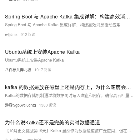
Spring Boot 与 Apache Kafka 集成详解：构建高效消息驱动应用
Spring Boot 与 Apache Kafka 集成详解：构建高效消息驱动应用
wljslmz
912
Ubuntu系统上安装Apache Kafka
Ubuntu系统上安装Apache Kafka
八百标兵奔北坡
1917
kafka 的数据是放在磁盘上还是内存上，为什么速度会快？
Kafka的数据存储机制通过将数据同时写入磁盘和内存，确保高吞吐量与持久性。其日志文件按主题和分区组织，使用预写日志（WAL）保证数据持久性，并借助操作系统的页缓存加速读取。Kafka采用顺序I/O、零拷贝技术和批量处理优化性能，支持分区分段以实现并行处理。示例代码展示了如何使用KafkaProducer发送消息。
游客tvgb6vci6chtq
1380
为什么说Kafka还不是完美的实时数据通道
【10月更文挑战第19天】Kafka 虽然作为数据通道被广泛应用，但在实时性、数据一致性、性能及管理方面存在局限。数据延迟受消息堆积和分区再平衡影响；数据一致性难以达到恰好一次；性能瓶颈在于网络和磁盘I/O；管理复杂性涉及集群配置与版本升级。