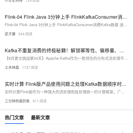
小王老师呀
729
Flink-04 Flink Java 3分钟上手 FlinkKafkaConsumer消费Kafka数据 进行计算SingleOutputStreamOperatorDataStreamSource
Flink-04 Flink Java 3分钟上手 FlinkKafkaConsumer消费Kafka数据 进行计算SingleOutputStreamOperatorDataStreamSource
武子康
544
Kafka不重复消费的终极秘籍！解锁幂等性、偏移量、去重神器，让你的数据流稳如老狗，告别数据混乱时代！
【8月更文挑战第24天】Apache Kafka作为一款领先的分布式流处理平台，凭借其卓越的高吞吐量与低延迟特性，在大数据处理领域中占据重要地位。然而，在利用Kafka进行数据处理时，如何有效避免重复消费成为众多开发者关注的焦点。本文深入探讨了Kafka中可能出现重复消费的原因，并提出了四种实用的解决方案：利用消息偏移量手动控制消费进度；启用幂等性生产者确保消息不被重复发送；在消费者端实施去重机制；以及借助Kafka的事务支持实现精确的一次性处理。通过这些方法，开发者可根据不同的应用场景灵活选择最适合的策略，从而保障数据处理的准确性和一致性。
土木林森
1737
实时计算 Flink版产品使用问题之处理Kafka数据顺序时，怎么确保事件的顺序性
实时计算Flink版作为一种强大的流处理和批处理统一的计算框架，广泛应用于各种需要实时数据处理和分析的场景。实时计算Flink版通常结合SQL接口、DataStream API、以及与上下游数据源和存储系统的丰富连接器，提供了一套全面的解决方案，以应对各种实时计算需求。其低延迟、高吞吐、容错性强的特点，使其成为众多企业和组织实时数据处理首选的技术平台。以下是实时计算Flink版的一些典型使用合集。
三分钟热度的鱼
911
热门文章
最新文章