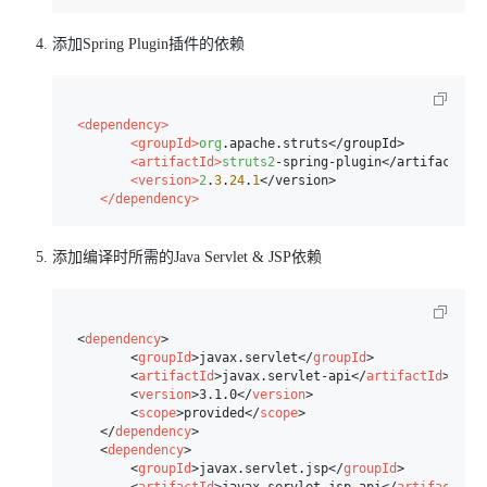
添加Spring Plugin插件的依赖
<dependency>
<groupId>
org
.apache.struts</groupId>

<artifactId>
struts2
-spring-plugin</artifactId>

<version>
2
.
3
.
24
.
1
</version>

</dependency>
添加编译时所需的Java Servlet & JSP依赖
<
dependency
>
<
groupId
>
javax.servlet
</
groupId
>
<
artifactId
>
javax.servlet-api
</
artifactId
>
<
version
>
3.1.0
</
version
>
<
scope
>
provided
</
scope
>
</
dependency
>
<
dependency
>
<
groupId
>
javax.servlet.jsp
</
groupId
>
<
artifactId
>
javax.servlet.jsp-api
</
artifactId
>