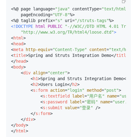
<%
@ page language=
"java"
 contentType=
"text/html; ch
    pageEncoding=
"UTF-8"
%>

<%
@ taglib prefix=
"s"
 uri=
"/struts-tags"
<!DOCTYPE 
html
PUBLIC
"-//W3C//DTD HTML 4.01 Transi
"http://www.w3.org/TR/html4/loose.dtd"
>
<
html
>
<
head
>
<
meta
http-equiv
=
"Content-Type"
content
=
"text/html;
<
title
>
Spring and Struts Integration Demo
</
title
>
</
head
>
<
body
>
<
div
align
=
"center"
>
<
h1
>
Spring and Struts Integration Demo
</
h1
>
<
h2
>
Users Login
</
h2
>
<
s:form
action
=
"login"
method
=
"post"
>
<
s:textfield
label
=
"用户名"
name
=
"user.u
<
s:password
label
=
"密码"
name
=
"user.pass
<
s:submit
value
=
"登录"
 />
</
s:form
>
</
div
>
</
body
>
</
html
>