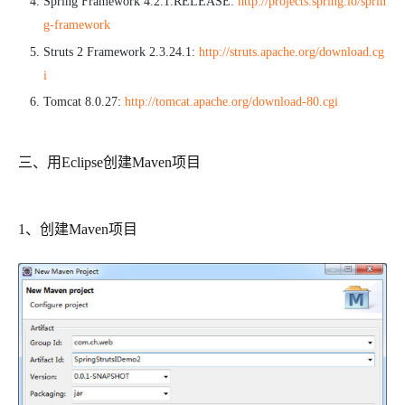
Spring Framework 4.2.1.RELEASE:
http://projects.spring.io/sprin
g-framework
Struts 2 Framework 2.3.24.1:
http://struts.apache.org/download.cg
i
Tomcat 8.0.27:
http://tomcat.apache.org/download-80.cgi
三、用Eclipse创建Maven项目
1、创建Maven项目