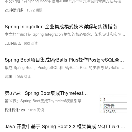
本文介绍了在Spring Boot中使用JUnit 5进行单元测试的常用方法与技巧，包括添加依赖、编写测试类、使用@SpringBootTest参数、自动装配测试模块（如JSON、MVC、WebFlux、JDBC等），以及@MockBean和@SpyBean的应用。内容实用，适合Java开发者参考学习。
2G冲浪词条
1372
Spring Integration 企业集成模式技术详解与实践指南
本文档全面介绍 Spring Integration 框架的核心概念、架构设计和实际应用。作为 Spring 生态系统中的企业集成解决方案，Spring Integration 基于著名的 Enterprise Integration Patterns（EIP）提供了轻量级的消息驱动架构。本文将深入探讨其消息通道、端点、过滤器、转换器等核心组件，以及如何构建可靠的企业集成解决方案。
JJLIN距离
903
Spring Boot项目集成MyBatis Plus操作PostgreSQL全解析
集成 Spring Boot、PostgreSQL 和 MyBatis Plus 的步骤与 MyBatis 类似，只不过在 MyBatis Plus 中提供了更多的便利功能，如自动生成 SQL、分页查询、Wrapper 查询等。
盹猫
1088
第07课：Spring Boot集成Thymeleaf模板引擎
第07课：Spring Boot集成Thymeleaf模板引擎
糊涂糊涂123
1019
Java 开发中基于 Spring Boot 3.2 框架集成 MQTT 5.0 协议实现消息推送与订阅功能的技术方案解析