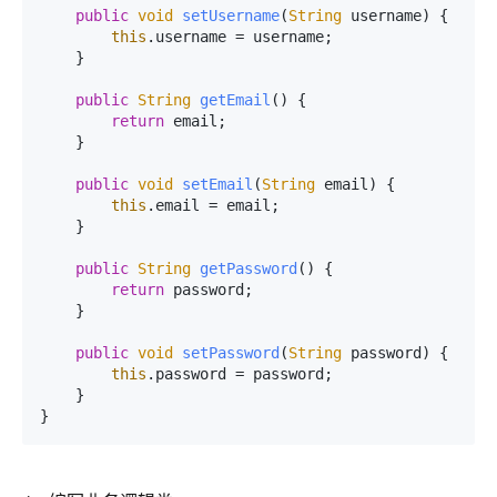
public
void
setUsername
(
String
 username
) {

this
.
username
 = username;

    }

public
String
getEmail
(
) {

return
 email;

    }

public
void
setEmail
(
String
 email
) {

this
.
email
 = email;

    }

public
String
getPassword
(
) {

return
 password;

    }

public
void
setPassword
(
String
 password
) {

this
.
password
 = password;

    }

} 