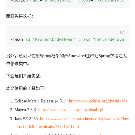
<action 
name
=
"processOrder"
class
=
"ProcessOrderBean
而原先是这样：
<bean 
id
=
"ProcessOrderBean"
class
=
"net.codejava.Pro
另外，还可以使用Spring框架的@Autowired注释让Spring字段注入
依赖进类中。
下面我们开始实战。
本文使用的工具如下：
Eclipse Mars.1 Release (4.5.1):
http://www.eclipse.org/downloads
Maven 3.3.3:
http://maven.apache.org/download.cgi
Java SE 8u60:
http://www.oracle.com/technetwork/java/javase/dow
nloads/jdk8-downloads-2133151.html