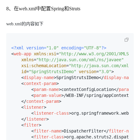
8、在web.xml中配置Spring和Struts
web.xml的内容如下
<?xml version=
"1.0"
 encoding=
"UTF-8"
?>
<
web-app
xmlns:xsi
=
"http://www.w3.org/2001/XMLSchem
xmlns
=
"http://java.sun.com/xml/ns/javaee"
xsi:schemaLocation
=
"http://java.sun.com/xml/ns/
id
=
"SpringStrutsIDemo"
version
=
"3.0"
>
<
display-name
>
SpringStrutsIDemo
</
display-name
>
<
context-param
>
<
param-name
>
contextConfigLocation
</
param-na
<
param-value
>
/WEB-INF/spring/appContext.xml
</
context-param
>
<
listener
>
<
listener-class
>
org.springframework.web.con
</
listener
>
<
filter
>
<
filter-name
>
DispatcherFilter
</
filter-name
>
<
filter-class
>
org.apache.struts2.dispatcher