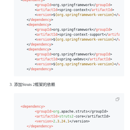
<
dependency
>
<
groupId
>
org.springframework
</
groupId
>
<
artifactId
>
spring-context
</
artifactId
>
<
version
>
$
{org.springframework-version}
</
versi
</
dependency
>
<
dependency
>
<
groupId
>
org.springframework
</
groupId
>
<
artifactId
>
spring-context-support
</
artifactId
<
version
>
$
{org.springframework-version}
</
versi
</
dependency
>
<
dependency
>
<
groupId
>
org.springframework
</
groupId
>
<
artifactId
>
spring-webmvc
</
artifactId
>
<
version
>
$
{org.springframework-version}
</
versi
</
dependency
>
添加Struts 2框架的依赖
<dependency>
<groupId>
org
.apache.struts</groupId>

<artifactId>
struts2
-core</artifactId>

<version>
2
.
3
.
24
.
1
</version>

</dependency>