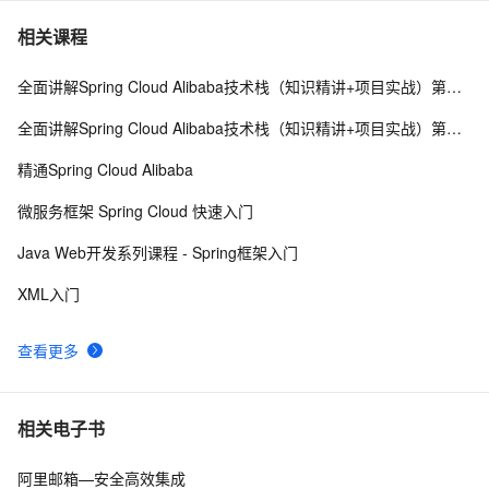
Spring(十一)之AOP
656
7
相关课程
全面讲解Spring Cloud Alibaba技术栈（知识精讲+项目实战）第一阶段
spring-boot - demo
496
8
全面讲解Spring Cloud Alibaba技术栈（知识精讲+项目实战）第三阶段
微服务框架（十九）Spring Boot 可视化监控 
10
9
精通Spring Cloud Alibaba
Prometheus + Grafana
一个基于 Spring Boot 的项目骨架，少造轮子！ 
477
10
微服务框架 Spring Cloud 快速入门
Java Web开发系列课程 - Spring框架入门
XML入门
查看更多
相关电子书
阿里邮箱—安全高效集成