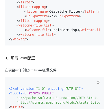
</
filter
>
<
filter-mapping
>
<
filter-name
>
DispatcherFilter
</
filter-name
>
<
url-pattern
>
/*
</
url-pattern
>
</
filter-mapping
>
<
welcome-file-list
>
<
welcome-file
>
LoginForm.jsp
</
welcome-file
>
</
welcome-file-list
>
</
web-app
>
9、编写Struts配置
在项目src下创建struts.xml配置文件
<?xml version=
"1.0"
 encoding=
"UTF-8"
?>
<!DOCTYPE 
struts
PUBLIC
"-//Apache Software Foundation//DTD Struts Conf
"http://struts.apache.org/dtds/struts-2.0.dtd"
>
<
struts
>