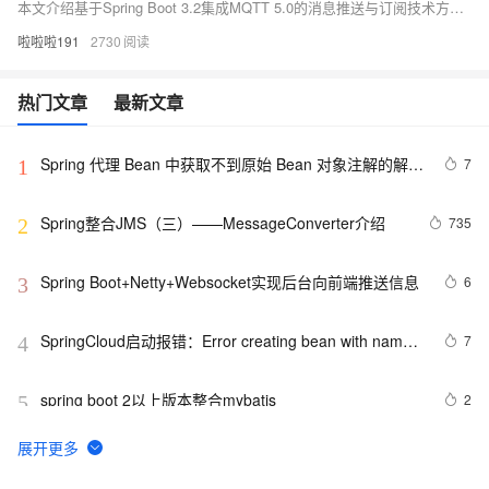
本文介绍基于Spring Boot 3.2集成MQTT 5.0的消息推送与订阅技术方案，涵盖核心技术栈选型（Spring Boot、Eclipse Paho、HiveMQ）、项目搭建与配置、消息发布与订阅服务实现，以及在智能家居控制系统中的应用实例。同时，详细探讨了安全增强（TLS/SSL）、性能优化（异步处理与背压控制）、测试监控及生产环境部署方案，为构建高可用、高性能的消息通信系统提供全面指导。附资源下载链接：[https://pan.quark.cn/s/14fcf913bae6](https://pan.quark.cn/s/14fcf913bae6)。
啦啦啦191
2730
热门文章
最新文章
Spring 代理 Bean 中获取不到原始 Bean 对象注解的解决
7
1
方法
Spring整合JMS（三）——MessageConverter介绍
735
2
Spring Boot+Netty+Websocket实现后台向前端推送信息
6
3
SpringCloud启动报错：Error creating bean with name 
7
4
configurationPropertiesBeans
spring boot 2以上版本整合mybatis
2
5
Spring事务传播行为
631
6