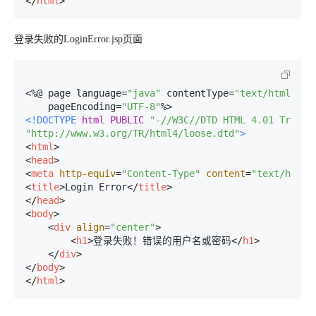
</
html
>
登录失败的LoginError.jsp页面
<%
@ page language=
"java"
 contentType=
"text/html; ch
    pageEncoding=
"UTF-8"
<!DOCTYPE 
html
PUBLIC
"-//W3C//DTD HTML 4.01 Transi
"http://www.w3.org/TR/html4/loose.dtd"
>
<
html
>
<
head
>
<
meta
http-equiv
=
"Content-Type"
content
=
"text/html;
<
title
>
Login Error
</
title
>
</
head
>
<
body
>
<
div
align
=
"center"
>
<
h1
>
登录失败！错误的用户名或密码
</
h1
>
</
div
>
</
body
>
</
html
>