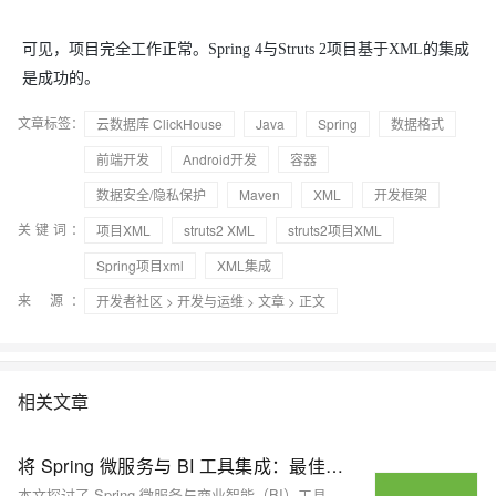
可见，项目完全工作正常。Spring 4与Struts 2项目基于XML的集成
是成功的。
文章标签：
云数据库 ClickHouse
Java
Spring
数据格式
前端开发
Android开发
容器
数据安全/隐私保护
Maven
XML
开发框架
关键词：
项目XML
struts2 XML
struts2项目XML
Spring项目xml
XML集成
来 源：
开发者社区
>
开发与运维
>
文章
> 正文
相关文章
将 Spring 微服务与 BI 工具集成：最佳实践
本文探讨了 Spring 微服务与商业智能（BI）工具集成的潜力与实践。随着微服务架构和数据分析需求的增长，Spring Boot 和 Spring Cloud 提供了构建可扩展、弹性服务的框架，而 BI 工具则增强了数据可视化与实时分析能力。文章介绍了 Spring 微服务的核心概念、BI 工具在企业中的作用，并深入分析了两者集成带来的优势，如实时数据处理、个性化报告、数据聚合与安全保障。同时，文中还总结了集成过程中的最佳实践，包括事件驱动架构、集中配置管理、数据安全控制、模块化设计与持续优化策略，旨在帮助企业构建高效、智能的数据驱动系统。