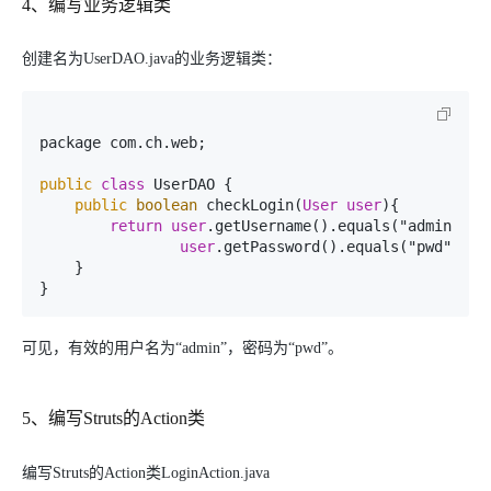
4、编写业务逻辑类
创建名为UserDAO.java的业务逻辑类：
package com.ch.web;

public
class
 UserDAO {

public
boolean
 checkLogin(
User
user
){

return
user
.getUsername().equals("admin") &&
user
.getPassword().equals("pwd");

    }

} 
可见，有效的用户名为“admin”，密码为“pwd”。
5、编写Struts的Action类
编写Struts的Action类LoginAction.java