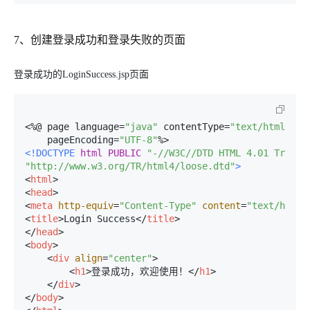
7、创建登录成功和登录失败的页面
登录成功的LoginSuccess.jsp页面
<%
@ page language=
"java"
 contentType=
"text/html; ch
    pageEncoding=
"UTF-8"
<!DOCTYPE 
html
PUBLIC
"-//W3C//DTD HTML 4.01 Transi
"http://www.w3.org/TR/html4/loose.dtd"
>
<
html
>
<
head
>
<
meta
http-equiv
=
"Content-Type"
content
=
"text/html;
<
title
>
Login Success
</
title
>
</
head
>
<
body
>
<
div
align
=
"center"
>
<
h1
>
登录成功，欢迎使用！
</
h1
>
</
div
>
</
body
>