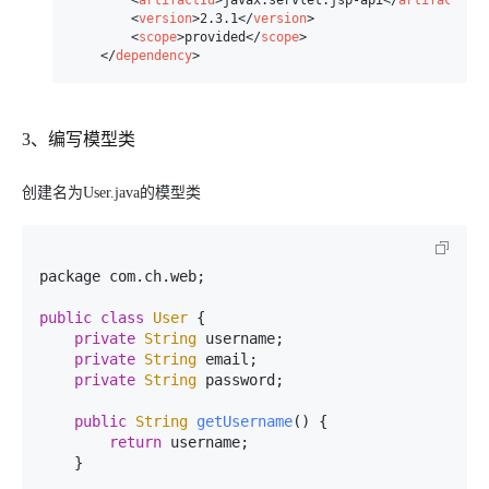
<
version
>
2.3.1
</
version
>
<
scope
>
provided
</
scope
>
</
dependency
>
3、编写模型类
创建名为User.java的模型类
package com.
ch
.
web
;

public
class
User
 {

private
String
 username;

private
String
 email;

private
String
 password;

public
String
getUsername
(
) {

return
 username;

    }
