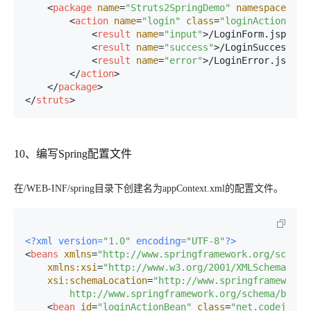
<
package
name
=
"Struts2SpringDemo"
namespace
=
"/"
<
action
name
=
"login"
class
=
"loginActionBean
<
result
name
=
"input"
>
/LoginForm.jsp
</
re
<
result
name
=
"success"
>
/LoginSuccess.js
<
result
name
=
"error"
>
/LoginError.jsp
</
r
</
action
>
</
package
>
</
struts
>
10、编写Spring配置文件
在/WEB-INF/spring目录下创建名为appContext.xml的配置文件。
<?xml version=
"1.0"
 encoding=
"UTF-8"
?>
<
beans
xmlns
=
"http://www.springframework.org/schema
xmlns:xsi
=
"http://www.w3.org/2001/XMLSchema-ins
xsi:schemaLocation
=
"http://www.springframework.o
        http://www.springframework.org/schema/beans
<
bean
id
=
"loginActionBean"
class
=
"net.codejava.