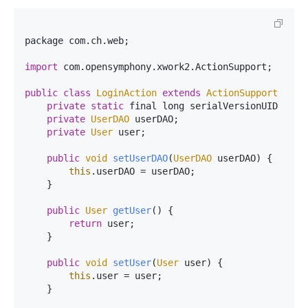
package com.
ch
.
web
;

import
 com.
opensymphony
.
xwork2
.
ActionSupport
;

public
class
LoginAction
extends
ActionSupport
 {

private
static
 final long serialVersionUID = 585
private
UserDAO
 userDAO;

private
User
 user;

public
void
setUserDAO
(
UserDAO
 userDAO
) {

this
.
userDAO
 = userDAO;

    }

public
User
getUser
(
) {

return
 user;

    }

public
void
setUser
(
User
 user
) {

this
.
user
 = user;

    }
