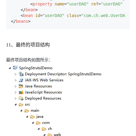
<
property
name
=
"userDAO"
ref
=
"userDAO"
 />
</
bean
>
<
bean
id
=
"userDAO"
class
=
"com.ch.web.UserDAO"
 /
</
beans
>
11、最终的项目结构
最终项目结构如图所示：