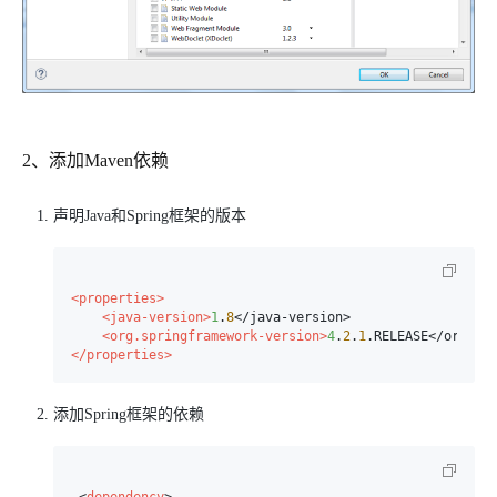
2、添加Maven依赖
声明Java和Spring框架的版本
<properties>
<java-version>
1
.
8
</java-version>

<org.springframework-version>
4
.
2
.
1
</properties>
添加Spring框架的依赖