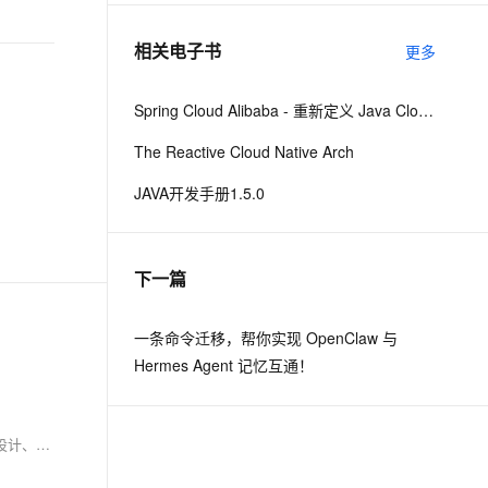
相关电子书
更多
息提取
与 AI 智能体进行实时音视频通话
从文本、图片、视频中提取结构化的属性信息
构建支持视频理解的 AI 音视频实时通话应用
Spring Cloud Alibaba - 重新定义 Java Cloud-Native
t.diy 一步搞定创意建站
构建大模型应用的安全防护体系
The Reactive Cloud Native Arch
通过自然语言交互简化开发流程,全栈开发支持
通过阿里云安全产品对 AI 应用进行安全防护
JAVA开发手册1.5.0
下一篇
一条命令迁移，帮你实现 OpenClaw 与
Hermes Agent 记忆互通！
JeeLowCode 是一款专为企业打造的 Java 企业级低代码开发平台，通过五大核心引擎（SQL、功能、模板、图表、切面）和四大服务体系（开发、设计、图表、模版），简化开发流程，降低技术门槛，提高研发效率。平台支持多端适配、国际化、事件绑定与动态交互等功能，广泛适用于 OA、ERP、IoT 等多种管理信息系统，帮助企业加速数字化转型。