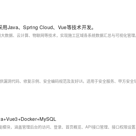
a、Spring Cloud、Vue等技术开发。
e3+Docker+MySQL