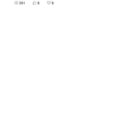
391
8
8