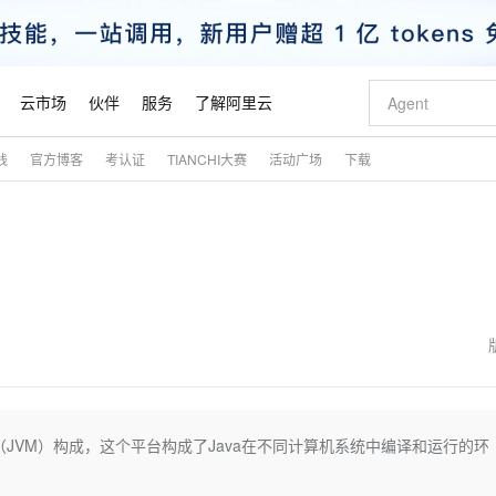
云市场
伙伴
服务
了解阿里云
践
官方博客
考认证
TIANCHI大赛
活动广场
下载
AI 特惠
数据与 API
成为产品伙伴
企业增值服务
最佳实践
价格计算器
AI 场景体
基础软件
产品伙伴合
阿里云认证
市场活动
配置报价
大模型
自助选配和估算价格
新方式
睿译宝，AI翻译排版一步到位
智启 AI 普惠权益
产品生态集成认证中心
企业支持计划
云上春晚
域名与网站
千问官方 MaaS 平台，为开发者和 Agent 而生，新用户赠送 1 亿 + tokens 额度
Qwen Aud
AI Coding
阿里云Maa
2026 阿里云
云服务器 E
为企业打
数据集
Windows
大模型认证
模型
NEW
NEW
交付可用成果
值低价云产品抢先购
上传文档即自动完成翻译和格式还原
至高享 1亿+免费 tokens，加速 Al 应用落地
提供智能易用的域名与建站服务
智能编程，一键
安全可靠、
产品生态伙伴
专家技术服务
云上奥运之旅
弹性计算合作
阿里云中企出
手机三要素
宝塔 Linux
全部认证
价格优势
有专属领域专家
GLM-5.2：长任务时代开源旗舰模型
阿里云 OPC 创新助力计划
千问大模型
即刻拥有 DeepS
AI 电商营销
对象存储 O
大模型
产品生态伙伴工作台
企业增值服务台
云栖战略参考
云存储合作计
云栖大会
身份实名认证
CentOS
训练营
推动算力普惠，释放技术红利
最高返9万
多领域专家智能体,一键组建 AI 虚拟交付团队
快速构建应用程序和网站，即刻迈出上云第一步
至高百万元 Token 补贴，加速一人公司成长
多元化、高性能、安全可靠的大模型服务
真正可用的 1M 上下文,一次完成代码全链路开发
轻松解锁专属 Dee
从图文生成到
云上的中国
数据库合作计
活动全景
短信
Docker
图片和
站式影视创作平台
Hermes Agent，打造自进化智能体
Token Plan 模型订阅计划
数字证书管理服务（原SSL证书）
5 分钟轻松部署
AI 广告创作
无影云电脑
企业成长
NEW
信息公告
看见新力量
云网络合作计
OCR 文字识别
JAVA
证享300元代金券
可视化编排打通从文字构思到成片全链路闭环
全托管，含MySQL、PostgreSQL、SQL Server、MariaDB多引擎
自主进化，持久记忆，越用越聪明
Qwen3.8-Max 首发尝鲜，限时加量 10 倍，夜间低至2折
实现全站HTTPS，呈现可信的WEB访问
图文、视频一
随时随地安
魔搭 Mode
Kimi-K3
HappyHors
NEW
loud
服务实践
官网公告
金融模力时刻
Salesforce O
版
发票查验
全能环境
Claude Code + GStack 打造工程团队
千问办公，限时限量积分加倍
Qoder
低代码高效构
AI 建站
短信服务
虚拟机（JVM）构成，这个平台构成了Java在不同计算机系统中编译和运行的环
型
NEW
作计划
Kimi 最新旗舰模型，长程编程与推理利器
让文字生成流
计划
创新中心
魔搭 ModelSc
健康状态
理服务
让AI从“聊天伙伴”进化为能干活的“数字员工”
安装技能 GStack，拥有专属 AI 工程团队
你的AI工作搭子，覆盖日常办公高频场景
面向真实软件的智能体编程平台
0 代码专业建
客户案例
天气预报查询
操作系统
态合作计划