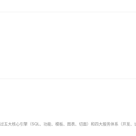
AI 应用
10分钟微调：让0.6B模型媲美235B模
多模态数据信
型
依托云原生高可用架构,实现Dify私有化部署
用1%尺寸在特定领域达到大模型90%以上效果
一个 AI 助手
超强辅助，Bol
即刻拥有 DeepSeek-R1 满血版
在企业官网、通讯软件中为客户提供 AI 客服
多种方案随心选，轻松解锁专属 DeepSeek