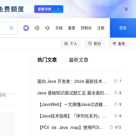
文档
备案
控制台
注册
登录
个人
积分
发布
验
作计划
器
AI 活动
专业服务
服务伙伴合作计划
开发者社区
加入我们
产品动态
服务平台百炼
阿里云 OPC 创新助力计划
热门文章
最新文章
一站式生成采购清单，支持单品或批量购买
io：打造专属 AI 语音助手
S产品伙伴计划（繁花）
峰会
CS
造的大模型服务与应用开发平台
一句话生成原生可编辑精美 PPT 文稿
AI 生产力先锋
Al MaaS 服务伙伴赋能合作
域名
博文
Careers
至高可申请百万元
Qwen3.8-Max 模型上线
开启高性价比 AI 编程新体验
弹性可伸缩的云计算服务
Qwen-Audio-3.0-Realtime 端到端实时语音角色扮演
输入一句话想法, 轻松生成专业的 PPT
先锋实践拓展 AI 生产力的边界
Token 补贴，五大权
计划
海大会
伙伴信用分合作计划
商标
问答
社会招聘
面向 Java 开发者：2024 最新技术栈
7
益加速 OPC 成功
eek-V4-Pro
SS
一键部署幻兽帕鲁游戏服务器
飞天发布时刻
HOT
Open Search 向量检索版支
划
备案
电子书
校园招聘
下 Java 与 AI/ML 融合的实操详尽指
pSeek-V4-Pro
视频创作，一键激活电商全链路生产力
稳定、安全、高性价比、高性能的云存储服务
一键购买专属联机服务器，轻松开启游戏
所见，即是所愿
持视频检索 Pipeline 功能
更多支持
Java 基础知识面试题汇总 最全面的 
8
版权
南
划
公司注册
镜像站
视频生成
语音识别与合成
Java 基础面试题整理
专属 QwenPaw
漫剧工坊：一站式动画创作平台
AI 实训营
HOT
应用身份服务 (IDaaS)
【JavaWeb】一文搞懂Java过滤器与
9
合作伙伴培训与认证
划
上云迁移
站生成，高效打造优质广告素材
全接入的云上超级电脑
从聊天伙伴进化为能主动干活的本地数字员工
快速生产连贯的高质量长漫剧
从基础到进阶，Agent 创客手把手教你
OpenClaw 管理能力上线
拦截器的区别
lScope
我要反馈
e-1.1-T2V
Qwen3-TTS-Flash
【Java技术指南】「序列化系列」深
8
查询合作伙伴
n Alibaba Cloud ISV 合作
代维服务
建企业门户网站
10 分钟搭建微信、支付宝小程序
MaxCompute MaxFrame 提
入挖掘FST快速序列化压缩内存的利
畅细腻的高质量视频
离线语音合成大模型，多语言方言自适应，低延迟高稳定
创新加速
【POI  xls  Java  map】使用POI处
ope
登录合作伙伴管理后台
672
我要建议
站，无忧落地极速上线
以可视化方式快速构建移动和 PC 门户网站
国内短信简单易用，安全可靠，秒级触达，全球覆盖200+国家和地区。
高效部署网站，快速应用到小程序
供自动弹性内存功能
器的特性和原理 
理xls  抽取出异常信息  --