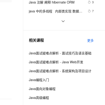
安全
Java 注解 阐释 hibernate ORM
我要投诉
e-1.1-I2V
Cosyvoice-V3-Flash
3
PolarDB
上云场景组合购
Milvus 弹性伸缩功能新增节
java1.8Group by    ---map迭代  --  
伴
漫剧创作，剧本、分镜、视频高效生成
100%兼容MySQL、PostgreSQL，兼容Oracle，支持集中和分布式
覆盖90%+业务场景，专享组合折扣价
点支持范围
畅自然，细节丰富
高表现力语音合成大模型，语音克隆听感自然
设置单元格高度
VPN
java 中的多线程   内部类实现 数据共
7
享 和 Runnable实现数据共享
ernetes 版 ACK
云聚AI 严选权益
AI 原生数据库服务发布
SSL 证书
Java程序利用main函数中args参数
12
2V
Fun-ASR
，一键激活高效办公新体验
理容器应用的 K8s 服务
精选AI产品，从模型到应用全链提效
Agent 数据网关
实现参数的传递
文戏情感细腻自然，动作戏激烈拳拳到肉，实现更强表演能力
支持中英文自由切换，具备更强的噪声鲁棒性
堡垒机
GitHub 星标 115k+的 Java 教程，超
7
AI 用量加速计划
云原生数据库 PolarDB
级硬核！下载量突破 1 万次！
防火墙
、识别商机，让客服更高效、服务更出色。
2. Java中的垃圾收集 - GC参考手册
新老同享，达量后返
Agentic Database 发布
746
相关课程
更多
主机安全
应用
Java面试疑难点解析 - 面试技巧及语言基础
千问办公
NEW
AI 应用及服务市场
的智能体编程平台
一站式AI生产力平台
Java面试疑难点解析 - Java Web开发
AI 应用
伶鹊
Java面试疑难点解析 - 系统架构及项目设计
企业级人与Agent协作平台，接入和调度多个数字员工
智能客服平台，对话机器人、对话分析、智能外呼
大模型
Java编程入门
大模型服务平台百炼 - 全妙
自然语言处理
Java面向对象编程
应用创作平台
多模态内容创作工具，已接入 DeepSeek
数据标注
Java高级编程
机器学习