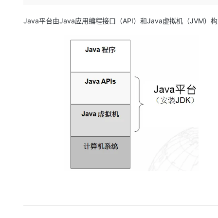
存储
天池大赛
Qwen3.7-Plus
云解析DNS
解决方案免费试用 新老
电子合同
最高领取价值200元试用
能看、能想、能动手的多模
安全
网络与CDN
Java平台由Java应用编程接口（API）和Java虚拟机（J
AI 算法大赛
畅捷通
大数据开发治理平台 Data
AI 产品 免费试用
网络
安全
云开发大赛
Qwen3-VL-Plus
Tableau 订阅
1亿+ 大模型 tokens 和 
可观测
入门学习赛
中间件
AI空中课堂在线直播课
云防火墙
140+云产品 免费试用
上云与迁云
云原生的云上边界网络安全
产品新客免费试用，最长1
数据库
生态解决方案
大模型服务
企业出海
大模型ACA认证体验
大数据计算
助力企业全员 AI 认知与能
行业生态解决方案
千问AI平台-Token Plan
政企业务
媒体服务
开发者生态解决方案
企业服务与云通信
千问AI平台-模型体验
AI 开发和 AI 应用解决
在线体验全尺寸、多种模态
域名与网站
Happy 系列大模型
终端用户计算
Serverless
开发工具