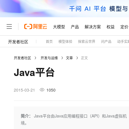
大模型
产品
解决方案
权益
定价
开发者社区
首页
模型体验
探索云世界
问产品
动手实
大模型
产品
解决方案
权益
定价
云市场
伙伴
服务
了解阿里云
精选产品
精选解决方案
普惠上云
产品定价
精选商城
成为销售伙伴
售前咨询
为什么选择阿里云
千问AI平台
开发者社区
开发与运维
文章
正文
了解云产品的定价详情
大模型服务平台百炼
千问办公，解锁你的工作
普惠上云 官方力荐
分销伙伴
在线服务
网站建设
什么是云计算
大
Java平台
大模型服务与应用平台
企业级Agent产品，直接
云服务器38元/年起，超
咨询伙伴
多端小程序
技术领先
云上成本管理
售后服务
轻量应用服务器
Agency Agents：拥
官方推荐返现计划
大模型
精选产品
精选解决方案
Salesforce 国际版订阅
稳定可靠
管理和优化成本
推荐新用户得奖励，单订单
销售伙伴合作计划
2015-03-21
1050
自助服务
友盟天域
安全合规
人工智能与机器学习
AI
文本生成
云数据库 RDS
HappyHorse 打造一
云工开物
无影生态合作计划
在线服务
观测云
分析师报告
高校专属算力普惠，学生认
计算
互联网应用开发
Qwen3.8-Max
HOT
Salesforce On Alibaba C
工单服务
Tuya 物联网平台阿里云
研究报告与白皮书
人工智能平台 PAI
快速拥有专属 OpenClaw
简介：
Java平台由Java应用编程接口（API）和Java
大模
Consulting Partner 合
大数据
容器
智能体时代全能旗舰模型
免费试用
短信专区
一站式AI开发、训练和推
境。
蓝凌 OA
AI 大模型销售与服务生
现代化应用