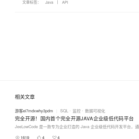
文章标签：
Java
API
大模型解决方案
迁移与运维管理
快速部署 Dify，高效搭建 
专有云
10 分钟在聊天系统中增加
相关文章
游客ei7mdxwhy3pdm
|
SQL
监控
数据可视化
完全开源！国内首个完全开源JAVA企业级低代码平台
1619
4
4