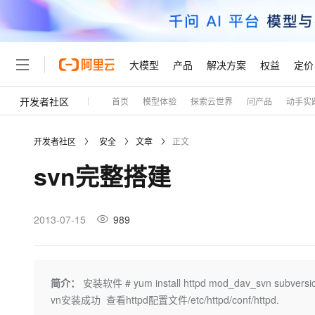
大模型
产品
解决方案
权益
定价
开发者社区
首页
模型体验
探索云世界
问产品
动手实
大模型
产品
解决方案
权益
定价
云市场
伙伴
服务
了解阿里云
精选产品
精选解决方案
普惠上云
产品定价
精选商城
成为销售伙伴
售前咨询
为什么选择阿里云
千问AI平台
开发者社区
安全
文章
正文
了解云产品的定价详情
大模型服务平台百炼
千问办公，解锁你的工作
普惠上云 官方力荐
分销伙伴
在线服务
网站建设
什么是云计算
大
svn完整搭建
大模型服务与应用平台
企业级Agent产品，直接
云服务器38元/年起，超
咨询伙伴
多端小程序
技术领先
云上成本管理
售后服务
轻量应用服务器
Agency Agents：拥
官方推荐返现计划
大模型
精选产品
精选解决方案
Salesforce 国际版订阅
稳定可靠
管理和优化成本
推荐新用户得奖励，单订单
销售伙伴合作计划
2013-07-15
989
自助服务
友盟天域
安全合规
人工智能与机器学习
AI
文本生成
云数据库 RDS
HappyHorse 打造一
云工开物
无影生态合作计划
在线服务
观测云
分析师报告
高校专属算力普惠，学生认
计算
互联网应用开发
Qwen3.8-Max
HOT
Salesforce On Alibaba C
工单服务
Tuya 物联网平台阿里云
研究报告与白皮书
人工智能平台 PAI
快速拥有专属 OpenClaw
简介：
安装软件 # yum install httpd mod_dav_svn s
大模
Consulting Partner 合
大数据
容器
智能体时代全能旗舰模型
免费试用
短信专区
一站式AI开发、训练和推
vn安装成功 查看httpd配置文件/etc/httpd/conf/httpd.
蓝凌 OA
AI 大模型销售与服务生
现代化应用