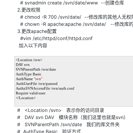
# svnadmin create /svn/date/www --创建仓库
大模型解决方案
2.更改权限
迁移与运维管理
快速部署 Dify，高效搭建 
# chmod -R 700 /svn/date/ --修改库的其他人无权
# chown -R apache:apache /svn/date/ --修改
专有云
3.更改apache配置
10 分钟在聊天系统中增加
#vim /etc/httpd/conf/httpd.conf
加入以下内容
<Location /svn>
DAV svn
SVNParentPath /svn/date
AuthType Basic
AuthName
"svn"
AuthUserFile /svn/passwd
AuthzSVNAccessFile /svn/auth.conf
Require valid-user
</Location>
# <Location /svn> 表示你的访问目录
# DAV svn DAV 模块名称（我们这里也就是svn）
# SVNParentPath /svn/date 我们的库文件夹
# AuthType Basic 验证方式