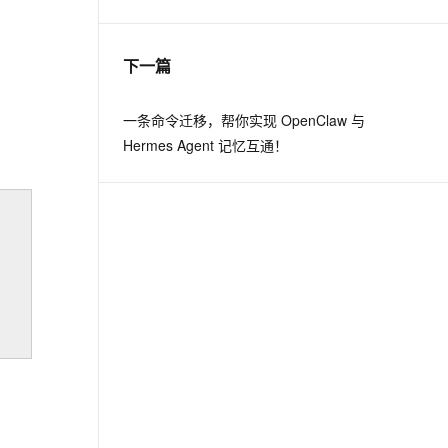
息提取
与 AI 智能体进行实时音视频通话
下一篇
从文本、图片、视频中提取结构化的属性信息
构建支持视频理解的 AI 音视频实时通话应用
t.diy 一步搞定创意建站
构建大模型应用的安全防护体系
一条命令迁移，帮你实现 OpenClaw 与
通过自然语言交互简化开发流程,全栈开发支持
通过阿里云安全产品对 AI 应用进行安全防护
Hermes Agent 记忆互通！