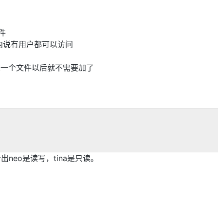
文件
d文件内说有用户都可以访问
c 表示新建一个文件以后就不需要加了
看出neo是读写，tina是只读。