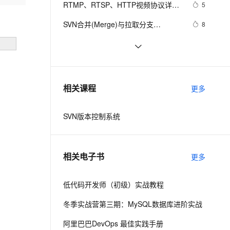
安全
RTMP、RTSP、HTTP视频协议详解
我要投诉
e-1.1-I2V
Cosyvoice-V3-Flash
5
PolarDB
上云场景组合购
Milvus 弹性伸缩功能新增节
伴
（附：直播流地址、播放软件）
漫剧创作，剧本、分镜、视频高效生成
100%兼容MySQL、PostgreSQL，兼容Oracle，支持集中和分布式
覆盖90%+业务场景，专享组合折扣价
点支持范围
畅自然，细节丰富
高表现力语音合成大模型，语音克隆听感自然
VPN
SVN合并(Merge)与拉取分支
8
(Branch/tag)操作简介
ernetes 版 ACK
云聚AI 严选权益
AI 原生数据库服务发布
SSL 证书
SVN版本管理提示信息
2
2V
Fun-ASR
，一键激活高效办公新体验
理容器应用的 K8s 服务
精选AI产品，从模型到应用全链提效
Agent 数据网关
文戏情感细腻自然，动作戏激烈拳拳到肉，实现更强表演能力
支持中英文自由切换，具备更强的噪声鲁棒性
堡垒机
用svn管理软件版本信息
5
AI 用量加速计划
云原生数据库 PolarDB
防火墙
、识别商机，让客服更高效、服务更出色。
Android Studio 用svn回退版本、svn
新老同享，达量后返
Agentic Database 发布
12
相关课程
更多
恢复到指定版本、一键恢复 撤回修
主机安全
应用
改
SVN版本控制系统
千问办公
NEW
AI 应用及服务市场
的智能体编程平台
一站式AI生产力平台
AI 应用
伶鹊
相关电子书
更多
企业级人与Agent协作平台，接入和调度多个数字员工
智能客服平台，对话机器人、对话分析、智能外呼
大模型
大模型服务平台百炼 - 全妙
低代码开发师（初级）实战教程
自然语言处理
应用创作平台
多模态内容创作工具，已接入 DeepSeek
冬季实战营第三期：MySQL数据库进阶实战
数据标注
机器学习
阿里巴巴DevOps 最佳实践手册