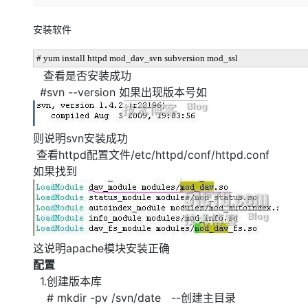
存储
天池大赛
Qwen3.7-Plus
云解析DNS
解决方案免费试用 新老
电子合同
最高领取价值200元试用
能看、能想、能动手的多模
安全
网络与CDN
安装软件
AI 算法大赛
畅捷通
大数据开发治理平台 Data
AI 产品 免费试用
网络
安全
云开发大赛
Qwen3-VL-Plus
# yum install httpd mod_dav_svn subversion mod_ssl
Tableau 订阅
1亿+ 大模型 tokens 和 
查看是否安装成功
可观测
入门学习赛
中间件
AI空中课堂在线直播课
#svn --version 如果出现版本号如
云防火墙
140+云产品 免费试用
上云与迁云
云原生的云上边界网络安全
产品新客免费试用，最长1
数据库
生态解决方案
大模型服务
企业出海
大模型ACA认证体验
则说明svn安装成功
大数据计算
助力企业全员 AI 认知与能
查看httpd配置文件/etc/httpd/conf/httpd.conf
行业生态解决方案
千问AI平台-Token Plan
政企业务
媒体服务
如果找到
开发者生态解决方案
企业服务与云通信
千问AI平台-模型体验
AI 开发和 AI 应用解决
在线体验全尺寸、多种模态
域名与网站
Happy 系列大模型
这说明apache模块安装正确
终端用户计算
配置
Serverless
1.创建版本库
# mkdir -pv /svn/date --创建主目录
开发工具