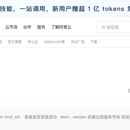
云市场
伙伴
服务
了解阿里云
践
官方博客
考认证
TIANCHI大赛
活动广场
下载
AI 特惠
数据与 API
成为产品伙伴
企业增值服务
最佳实践
价格计算器
AI 场景体
基础软件
产品伙伴合
阿里云认证
市场活动
配置报价
大模型
自助选配和估算价格
新方式
睿译宝，AI翻译排版一步到位
智启 AI 普惠权益
产品生态集成认证中心
企业支持计划
云上春晚
域名与网站
千问官方 MaaS 平台，为开发者和 Agent 而生，新用户赠送 1 亿 + tokens 额度
Qwen Aud
AI Coding
阿里云Maa
2026 阿里云
云服务器 E
为企业打
数据集
Windows
大模型认证
模型
NEW
NEW
交付可用成果
值低价云产品抢先购
上传文档即自动完成翻译和格式还原
至高享 1亿+免费 tokens，加速 Al 应用落地
提供智能易用的域名与建站服务
智能编程，一键
安全可靠、
产品生态伙伴
专家技术服务
云上奥运之旅
弹性计算合作
阿里云中企出
手机三要素
宝塔 Linux
全部认证
价格优势
有专属领域专家
GLM-5.2：长任务时代开源旗舰模型
阿里云 OPC 创新助力计划
千问大模型
即刻拥有 DeepS
AI 电商营销
对象存储 O
大模型
产品生态伙伴工作台
企业增值服务台
云栖战略参考
云存储合作计
云栖大会
身份实名认证
CentOS
训练营
推动算力普惠，释放技术红利
最高返9万
多领域专家智能体,一键组建 AI 虚拟交付团队
快速构建应用程序和网站，即刻迈出上云第一步
至高百万元 Token 补贴，加速一人公司成长
多元化、高性能、安全可靠的大模型服务
真正可用的 1M 上下文,一次完成代码全链路开发
轻松解锁专属 Dee
从图文生成到
云上的中国
数据库合作计
活动全景
短信
Docker
图片和
站式影视创作平台
Hermes Agent，打造自进化智能体
Token Plan 模型订阅计划
数字证书管理服务（原SSL证书）
5 分钟轻松部署
AI 广告创作
无影云电脑
企业成长
NEW
信息公告
看见新力量
云网络合作计
OCR 文字识别
JAVA
证享300元代金券
可视化编排打通从文字构思到成片全链路闭环
全托管，含MySQL、PostgreSQL、SQL Server、MariaDB多引擎
自主进化，持久记忆，越用越聪明
Qwen3.8-Max 首发尝鲜，限时加量 10 倍，夜间低至2折
实现全站HTTPS，呈现可信的WEB访问
图文、视频一
随时随地安
魔搭 Mode
Kimi-K3
HappyHors
NEW
loud
服务实践
官网公告
金融模力时刻
Salesforce O
版
发票查验
全能环境
Claude Code + GStack 打造工程团队
千问办公，限时限量积分加倍
Qoder
低代码高效构
AI 建站
短信服务
ubversion mod_ssl 查看是否安装成功 #svn --version 如果出现版本号如 则
型
NEW
作计划
Kimi 最新旗舰模型，长程编程与推理利器
让文字生成流
计划
创新中心
魔搭 ModelSc
健康状态
理服务
让AI从“聊天伙伴”进化为能干活的“数字员工”
安装技能 GStack，拥有专属 AI 工程团队
你的AI工作搭子，覆盖日常办公高频场景
面向真实软件的智能体编程平台
0 代码专业建
客户案例
天气预报查询
操作系统
态合作计划