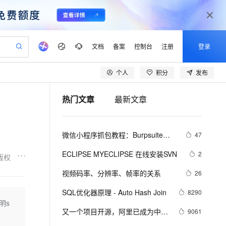
文档
备案
控制台
注册
登录
个人
积分
发布
验
作计划
器
AI 活动
专业服务
服务伙伴合作计划
开发者社区
加入我们
产品动态
服务平台百炼
阿里云 OPC 创新助力计划
热门文章
最新文章
一站式生成采购清单，支持单品或批量购买
io：打造专属 AI 语音助手
S产品伙伴计划（繁花）
峰会
CS
造的大模型服务与应用开发平台
一句话生成原生可编辑精美 PPT 文稿
AI 生产力先锋
Al MaaS 服务伙伴赋能合作
域名
博文
Careers
至高可申请百万元
Qwen3.8-Max 模型上线
开启高性价比 AI 编程新体验
弹性可伸缩的云计算服务
Qwen-Audio-3.0-Realtime 端到端实时语音角色扮演
输入一句话想法, 轻松生成专业的 PPT
先锋实践拓展 AI 生产力的边界
Token 补贴，五大权
计划
海大会
伙伴信用分合作计划
商标
问答
社会招聘
微信小程序抓包教程：Burpsuite版 
47
益加速 OPC 成功
eek-V4-Pro
SS
一键部署幻兽帕鲁游戏服务器
飞天发布时刻
HOT
Open Search 向量检索版支
划
备案
电子书
校园招聘
附所需工具
pSeek-V4-Pro
视频创作，一键激活电商全链路生产力
稳定、安全、高性价比、高性能的云存储服务
一键购买专属联机服务器，轻松开启游戏
所见，即是所愿
持视频检索 Pipeline 功能
更多支持
ECLIPSE MYECLIPSE 在线安装SVN
2
版权
划
公司注册
镜像站
视频生成
语音识别与合成
专属 QwenPaw
漫剧工坊：一站式动画创作平台
AI 实训营
HOT
应用身份服务 (IDaaS)
视频码率、分辨率、帧率的关系
26
合作伙伴培训与认证
划
上云迁移
站生成，高效打造优质广告素材
全接入的云上超级电脑
从聊天伙伴进化为能主动干活的本地数字员工
快速生产连贯的高质量长漫剧
从基础到进阶，Agent 创客手把手教你
OpenClaw 管理能力上线
lScope
我要反馈
e-1.1-T2V
Qwen3-TTS-Flash
SQL优化器原理 - Auto Hash Join
8290
查询合作伙伴
n Alibaba Cloud ISV 合作
代维服务
建企业门户网站
10 分钟搭建微信、支付宝小程序
说明s
MaxCompute MaxFrame 提
畅细腻的高质量视频
离线语音合成大模型，多语言方言自适应，低延迟高稳定
创新加速
又一个项目开源，阿里已成为中国
ope
登录合作伙伴管理后台
9061
我要建议
站，无忧落地极速上线
以可视化方式快速构建移动和 PC 门户网站
国内短信简单易用，安全可靠，秒级触达，全球覆盖200+国家和地区。
高效部署网站，快速应用到小程序
供自动弹性内存功能
开源的关键力量？