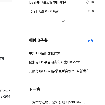
安全
ios证书申请最简单的教程
我要投诉
e-1.1-I2V
Cosyvoice-V3-Flash
16
PolarDB
上云场景组合购
Milvus 弹性伸缩功能新增节
伴
漫剧创作，剧本、分镜、视频高效生成
100%兼容MySQL、PostgreSQL，兼容Oracle，支持集中和分布式
覆盖90%+业务场景，专享组合折扣价
点支持范围
畅自然，细节丰富
高表现力语音合成大模型，语音克隆听感自然
VPN
【转】适配iOS9系统
8
ernetes 版 ACK
云聚AI 严选权益
AI 原生数据库服务发布
SSL 证书
从Unity开发到移动平台制胜攻略：
10
2V
Fun-ASR
，一键激活高效办公新体验
理容器应用的 K8s 服务
精选AI产品，从模型到应用全链提效
Agent 数据网关
全面解析iOS与Android应用发布流
文戏情感细腻自然，动作戏激烈拳拳到肉，实现更强表演能力
支持中英文自由切换，具备更强的噪声鲁棒性
堡垒机
iOS 银行卡号有效性校验
15
程，助你轻松掌握跨平台发布技巧，
AI 用量加速计划
云原生数据库 PolarDB
防火墙
打造爆款手游不是梦——性能优化、
、识别商机，让客服更高效、服务更出色。
iOS - Swift NSSize      尺寸
新老同享，达量后返
Agentic Database 发布
10
相关电子书
更多
广告集成与内购设置全包含
主机安全
应用
手淘iOS性能优化探索
千问办公
NEW
AI 应用及服务市场
详细
的智能体编程平台
一站式AI生产力平台
聚划算iOS平台动态化方案LuaView
AI 应用
伶鹊
云服务器ECS内存增强型实例re6全新发布
企业级人与Agent协作平台，接入和调度多个数字员工
智能客服平台，对话机器人、对话分析、智能外呼
大模型
大模型服务平台百炼 - 全妙
自然语言处理
下一篇
应用创作平台
多模态内容创作工具，已接入 DeepSeek
内存大小
数据标注
8*204
机器学习
一条命令迁移，帮你实现 OpenClaw 与