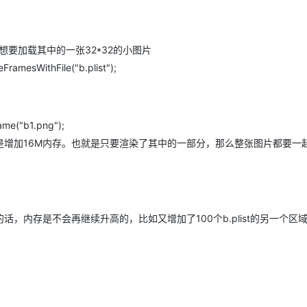
。想要加载其中的一张32*32的小图片
ramesWithFile("b.plist");
ame("b1.png");
情况是增加16M内存。也就是只要渲染了其中的一部分，那么整张图片都要一
，内存是不会再继续升高的，比如又增加了100个b.plist的另一个区