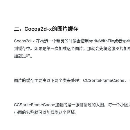
大模型解决方案
迁移与运维管理
快速部署 Dify，高效搭建 
专有云
二，Cocos2d-x的图片缓存
10 分钟在聊天系统中增加
Cocos2d-x 在构造一个精灵的时候会使用spriteWithFile或者sp
到缓存中。如果是第一次加载这个图片，那就会先将这张图片加
加载过程。
图片的缓存主要由以下两个类来处理：CCSpriteFrameCache， CCT
CCSpriteFrameCache加载的是一张拼接过的大图，每一
小图的名称就可以加载到这个区域。