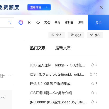
文档
备案
控制台
注册
登录
个人
积分
发布
验
作计划
器
AI 活动
专业服务
服务伙伴合作计划
开发者社区
加入我们
产品动态
服务平台百炼
阿里云 OPC 创新助力计划
热门文章
最新文章
一站式生成采购清单，支持单品或批量购买
io：打造专属 AI 语音助手
S产品伙伴计划（繁花）
峰会
CS
造的大模型服务与应用开发平台
一句话生成原生可编辑精美 PPT 文稿
AI 生产力先锋
Al MaaS 服务伙伴赋能合作
域名
博文
Careers
至高可申请百万元
Qwen3.8-Max 模型上线
开启高性价比 AI 编程新体验
弹性可伸缩的云计算服务
Qwen-Audio-3.0-Realtime 端到端实时语音角色扮演
输入一句话想法, 轻松生成专业的 PPT
先锋实践拓展 AI 生产力的边界
Token 补贴，五大权
计划
海大会
伙伴信用分合作计划
商标
问答
社会招聘
[iOS]深入理解__bridge  -  OC对象与
2
益加速 OPC 成功
eek-V4-Pro
SS
一键部署幻兽帕鲁游戏服务器
飞天发布时刻
HOT
Open Search 向量检索版支
划
备案
电子书
校园招聘
C++对象的引用转换
pSeek-V4-Pro
视频创作，一键激活电商全链路生产力
稳定、安全、高性价比、高性能的云存储服务
一键购买专属联机服务器，轻松开启游戏
所见，即是所愿
持视频检索 Pipeline 功能
更多支持
iOS上架之android设备uuid、udid使
10
版权
划
公司注册
镜像站
视频生成
语音识别与合成
用教程
专属 QwenPaw
漫剧工坊：一站式动画创作平台
AI 实训营
HOT
应用身份服务 (IDaaS)
环信 3.0 iOS 客户端的集成
7
合作伙伴培训与认证
划
上云迁移
站生成，高效打造优质广告素材
全接入的云上超级电脑
从聊天伙伴进化为能主动干活的本地数字员工
快速生产连贯的高质量长漫剧
从基础到进阶，Agent 创客手把手教你
OpenClaw 管理能力上线
lScope
我要反馈
e-1.1-T2V
Qwen3-TTS-Flash
iOS开发UI篇—Kvc简单介绍
9
查询合作伙伴
n Alibaba Cloud ISV 合作
代维服务
建企业门户网站
10 分钟搭建微信、支付宝小程序
r:bl
MaxCompute MaxFrame 提
畅细腻的高质量视频
离线语音合成大模型，多语言方言自适应，低延迟高稳定
创新加速
(NO.00001)iOS游戏SpeedBoy Lite成
ope
登录合作伙伴管理后台
7
我要建议
站，无忧落地极速上线
以可视化方式快速构建移动和 PC 门户网站
国内短信简单易用，安全可靠，秒级触达，全球覆盖200+国家和地区。
高效部署网站，快速应用到小程序
供自动弹性内存功能
形记(五)