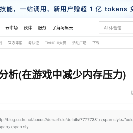
云市场
伙伴
服务
了解阿里云
践
官方博客
考认证
TIANCHI大赛
活动广场
下载
AI 特惠
数据与 API
成为产品伙伴
企业增值服务
最佳实践
价格计算器
AI 场景体
基础软件
产品伙伴合
阿里云认证
市场活动
配置报价
大模型
自助选配和估算价格
新方式
睿译宝，AI翻译排版一步到位
智启 AI 普惠权益
产品生态集成认证中心
企业支持计划
云上春晚
域名与网站
千问官方 MaaS 平台，为开发者和 Agent 而生，新用户赠送 1 亿 + tokens 额度
Qwen Aud
AI Coding
阿里云Maa
2026 阿里云
云服务器 E
为企业打
数据集
Windows
大模型认证
模型
NEW
NEW
管理分析(在游戏中减少内存压力)
交付可用成果
值低价云产品抢先购
上传文档即自动完成翻译和格式还原
至高享 1亿+免费 tokens，加速 Al 应用落地
提供智能易用的域名与建站服务
智能编程，一键
安全可靠、
产品生态伙伴
专家技术服务
云上奥运之旅
弹性计算合作
阿里云中企出
手机三要素
宝塔 Linux
全部认证
价格优势
有专属领域专家
GLM-5.2：长任务时代开源旗舰模型
阿里云 OPC 创新助力计划
千问大模型
即刻拥有 DeepS
AI 电商营销
对象存储 O
大模型
产品生态伙伴工作台
企业增值服务台
云栖战略参考
云存储合作计
云栖大会
身份实名认证
CentOS
训练营
推动算力普惠，释放技术红利
最高返9万
多领域专家智能体,一键组建 AI 虚拟交付团队
快速构建应用程序和网站，即刻迈出上云第一步
至高百万元 Token 补贴，加速一人公司成长
多元化、高性能、安全可靠的大模型服务
真正可用的 1M 上下文,一次完成代码全链路开发
轻松解锁专属 Dee
从图文生成到
云上的中国
数据库合作计
活动全景
短信
Docker
图片和
站式影视创作平台
Hermes Agent，打造自进化智能体
Token Plan 模型订阅计划
数字证书管理服务（原SSL证书）
5 分钟轻松部署
AI 广告创作
无影云电脑
企业成长
NEW
信息公告
看见新力量
云网络合作计
OCR 文字识别
JAVA
证享300元代金券
可视化编排打通从文字构思到成片全链路闭环
全托管，含MySQL、PostgreSQL、SQL Server、MariaDB多引擎
自主进化，持久记忆，越用越聪明
Qwen3.8-Max 首发尝鲜，限时加量 10 倍，夜间低至2折
实现全站HTTPS，呈现可信的WEB访问
图文、视频一
随时随地安
魔搭 Mode
Kimi-K3
HappyHors
NEW
loud
服务实践
官网公告
金融模力时刻
Salesforce O
版
发票查验
全能环境
Claude Code + GStack 打造工程团队
千问办公，限时限量积分加倍
Qoder
低代码高效构
AI 建站
短信服务
tp://blog.csdn.net/cocos2der/article/details/7777738"><span style="colo
型
NEW
作计划
Kimi 最新旗舰模型，长程编程与推理利器
让文字生成流
计划
创新中心
魔搭 ModelSc
健康状态
理服务
让AI从“聊天伙伴”进化为能干活的“数字员工”
安装技能 GStack，拥有专属 AI 工程团队
你的AI工作搭子，覆盖日常办公高频场景
面向真实软件的智能体编程平台
0 代码专业建
/span><span sty
客户案例
天气预报查询
操作系统
态合作计划