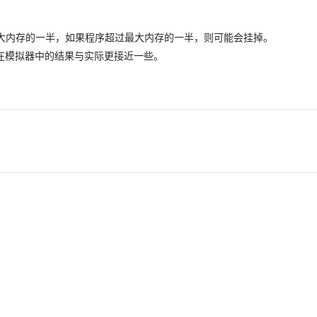
b
大内存的一半，如果程序超过最大内存的一半，则可能会挂掉。
。在模拟器中的结果与实际更接近一些。