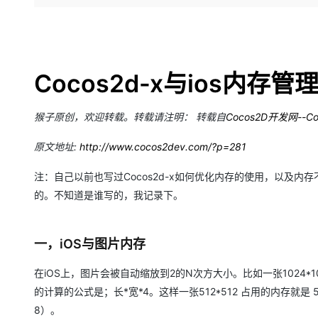
存储
天池大赛
Qwen3.7-Plus
云解析DNS
解决方案免费试用 新老
电子合同
最高领取价值200元试用
能看、能想、能动手的多模
安全
网络与CDN
AI 算法大赛
畅捷通
大数据开发治理平台 Data
AI 产品 免费试用
网络
安全
云开发大赛
Qwen3-VL-Plus
Tableau 订阅
1亿+ 大模型 tokens 和 
Cocos2d-x
与ios
内存管理
可观测
入门学习赛
中间件
AI空中课堂在线直播课
云防火墙
140+云产品 免费试用
上云与迁云
云原生的云上边界网络安全
产品新客免费试用，最长1
数据库
猴子原创，欢迎转载。转载请注明： 转载自
Cocos2D
开发网--Co
生态解决方案
大模型服务
企业出海
大模型ACA认证体验
大数据计算
原文地址:
http://www.cocos2dev.com/?p=281
助力企业全员 AI 认知与能
行业生态解决方案
千问AI平台-Token Plan
政企业务
媒体服务
注：自己以前也写过Cocos2d-x如何优化内存的使用，以及
开发者生态解决方案
的。不知道是谁写的，我记录下。
企业服务与云通信
千问AI平台-模型体验
AI 开发和 AI 应用解决
在线体验全尺寸、多种模态
域名与网站
一，iOS与图片内存
Happy 系列大模型
终端用户计算
在iOS上，图片会被自动缩放到2的N次方大小。比如一张1024*
Serverless
的计算的公式是；长*宽*4。这样一张512*512 占用的内存就是 51
8）。
开发工具