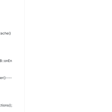
ache()
:onEn
()----
ns();