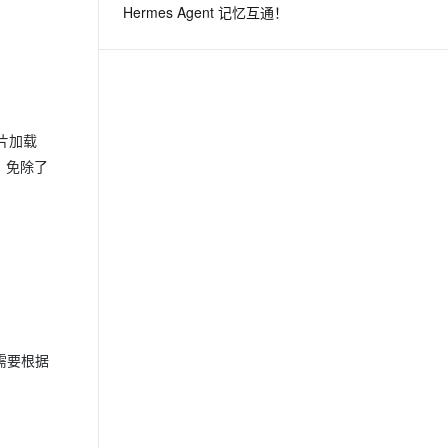
Hermes Agent 记忆互通！
息提取
与 AI 智能体进行实时音视频通话
从文本、图片、视频中提取结构化的属性信息
构建支持视频理解的 AI 音视频实时通话应用
t.diy 一步搞定创意建站
构建大模型应用的安全防护体系
通过自然语言交互简化开发流程,全栈开发支持
通过阿里云安全产品对 AI 应用进行安全防护
图片加载
，免除了
只需要根据