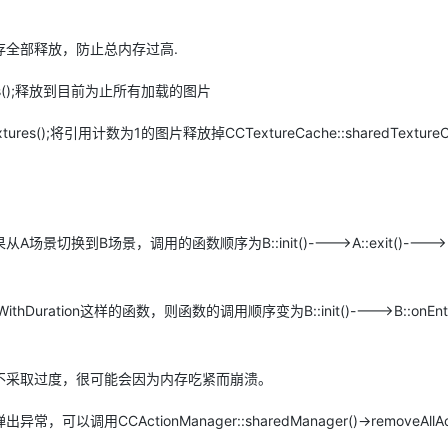
全部释放，防止总内存过高.
Textures();释放到目前为止所有加载的图片
dTextures();将引用计数为1的图片释放掉CCTextureCache::sharedTextureC
。
场景，调用的函数顺序为B::init()---->A::exit()---->B:
ithDuration这样的函数，则函数的调用顺序变为B::init()---->B::onEnter
不采取过度，很可能会因为内存吃紧而崩溃。
ctionManager::sharedManager()->removeAllActio