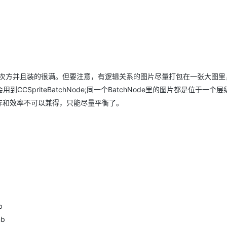
N次方并且装的很满。但要注意，有逻辑关系的图片尽量打包在一张大图里
SpriteBatchNode;同一个BatchNode里的图片都是位于一个
内存和效率不可以兼得，只能尽量平衡了。
b
b