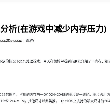
Deepseek-v4-pro
HappyHors
同享
万小智 AI 建站低至 15元/月
Qoder CN
AI 短剧/漫剧
云原生数据库 
快递物流查询
WordPress
成为服务伙
高校合作
点，立即开启云上创新
覆盖公网/内网、递归/权威、移动APP等全场景解析服务
送.CN域名，送备案服务码
基于千问大模型等，支持代码智能生成、研发智能问答
AI助力短剧
态智能体模型
旗舰 MoE 大模型，百万上下文与顶尖推理能力
图生视频，流
Ubuntu
服务生态伙伴
云工开物
企业应用
Works
Night Plan 支持 Qwen 3.8-Max
云原生大数据计算服务 MaxCompute
AI 办公
容器服务 Kub
NEW
GLM-5.2
Wan2.7-T
Red Hat
30+ 款产品免费体验
Data Agent 驱动的一站式 Data+AI 开发治理平台
夜间 5 折，Qwen/Meoo/TokenPlan 客户专享
面向分析的企业级SaaS模式云数据仓库
AI智能应用
提供一站式管
科研合作
分析(
在游戏中减少内存压力)
视觉 Coding、空间感知、多模态思考等全面升级
1M上下文，专为长程任务能力而生
ERP
堂（旗舰版）
SUSE
智能客服
CRM
防护产品
2个月
自动承接线索
cos2Dev.com
，谢谢！
建站小程序
OA 办公系统
AI 应用构建
大模型原生
力提升
财税管理
模板建站
Qoder
大模型服务平台百炼-应用模版
HOT
NEW
内存不足的情况下怎么处理游戏。今天在微博中看到有朋友介绍了下内存，挺
面向真实软件
个人版上线、团队版降价；千问3.8-Max首发发尝鲜
丰富多元化的应用模版和解决方案
400电话
定制建站
万有无界
大模型服务平台百炼-智能体
方案
广告营销
模板小程序
的模型效果
灵活可视化地构建企业级 Agent
定制小程序
秒悟
人工智能平台 PAI
APP 开发
云端极速 AI 
新一代 AI 视频生成模型，深度适配广告营销等场景
AI Native 的算法工程平台，一站式完成建模、训练、推理服务部署
1025的图片，占用的内存与一张1024*2048的图片是一致的。图片占用
建站系统
2*512*4 = 1M。其他尺寸以此类推。（ps:IOS上支持的最大尺寸为204