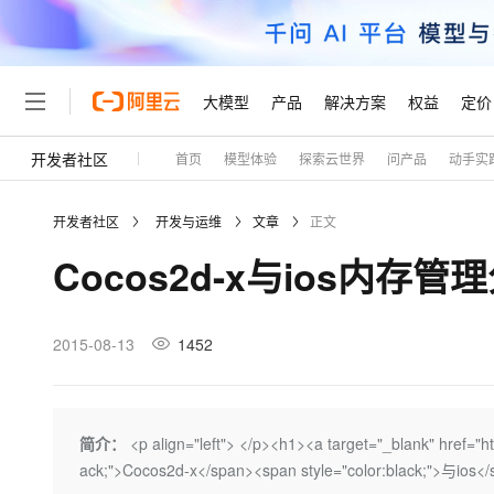
大模型
产品
解决方案
权益
定价
开发者社区
首页
模型体验
探索云世界
问产品
动手实
大模型
产品
解决方案
权益
定价
云市场
伙伴
服务
了解阿里云
精选产品
精选解决方案
普惠上云
产品定价
精选商城
成为销售伙伴
售前咨询
为什么选择阿里云
千问AI平台
开发者社区
开发与运维
文章
正文
了解云产品的定价详情
大模型服务平台百炼
千问办公，解锁你的工作
普惠上云 官方力荐
分销伙伴
在线服务
网站建设
什么是云计算
大
Cocos2d-x与ios内存
大模型服务与应用平台
企业级Agent产品，直接
云服务器38元/年起，超
咨询伙伴
多端小程序
技术领先
云上成本管理
售后服务
轻量应用服务器
Agency Agents：拥
官方推荐返现计划
大模型
精选产品
精选解决方案
Salesforce 国际版订阅
稳定可靠
管理和优化成本
推荐新用户得奖励，单订单
销售伙伴合作计划
2015-08-13
1452
自助服务
友盟天域
安全合规
人工智能与机器学习
AI
文本生成
云数据库 RDS
HappyHorse 打造一
云工开物
无影生态合作计划
在线服务
观测云
分析师报告
高校专属算力普惠，学生认
计算
互联网应用开发
Qwen3.8-Max
HOT
Salesforce On Alibaba C
工单服务
Tuya 物联网平台阿里云
研究报告与白皮书
人工智能平台 PAI
快速拥有专属 OpenClaw
简介：
<p align="left"> </p><h1><a target="_blank" href="ht
大模
Consulting Partner 合
大数据
容器
智能体时代全能旗舰模型
免费试用
短信专区
一站式AI开发、训练和推
ack;">Cocos2d-x</span><span style="color:black;">与ios<
蓝凌 OA
AI 大模型销售与服务生
现代化应用