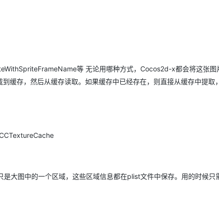
AI 应用
10分钟微调：让0.6B模型媲美235B模
多模态数据信
型
依托云原生高可用架构,实现Dify私有化部署
用1%尺寸在特定领域达到大模型90%以上效果
一个 AI 助手
超强辅助，Bol
即刻拥有 DeepSeek-R1 满血版
在企业官网、通讯软件中为客户提供 AI 客服
riteWithSpriteFrameName等 无论用哪种方式，Cocos2d-x都会将这张
多种方案随心选，轻松解锁专属 DeepSeek
载到缓存，然后从缓存读取。如果缓存中已经存在，则直接从缓存中提取
extureCache
个小图只是大图中的一个区域，这些区域信息都在plist文件中保存。用的时候