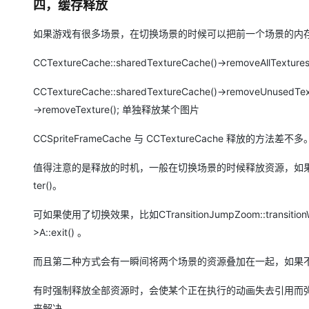
四，缓存释放
如果游戏有很多场景，在切换场景的时候可以把前一个场景的内存
CCTextureCache::sharedTextureCache()->removeAll
CCTextureCache::sharedTextureCache()->removeUnuse
->removeTexture(); 单独释放某个图片
CCSpriteFrameCache 与 CCTextureCache 释放的方法差不多
值得注意的是释放的时机，一般在切换场景的时候释放资源，如果从A场景切换到B
ter()。
可如果使用了切换效果，比如CTransitionJumpZoom::transitionW
>A::exit() 。
而且第二种方式会有一瞬间将两个场景的资源叠加在一起，如果
有时强制释放全部资源时，会使某个正在执行的动画失去引用而弹出异常，可以调用CCA
来解决。