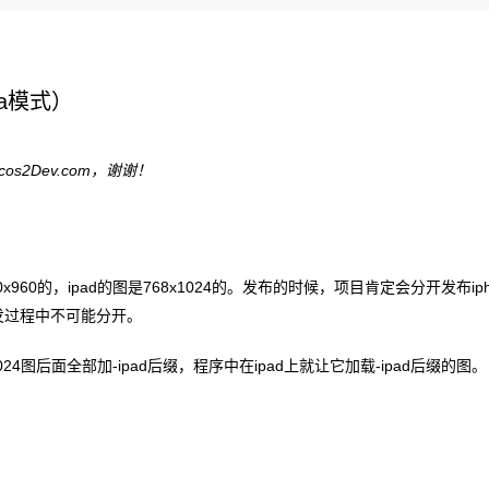
Deepseek-v4-pro
HappyHors
同享
万小智 AI 建站低至 15元/月
Qoder CN
AI 短剧/漫剧
云原生数据库 
快递物流查询
WordPress
成为服务伙
高校合作
点，立即开启云上创新
覆盖公网/内网、递归/权威、移动APP等全场景解析服务
送.CN域名，送备案服务码
基于千问大模型等，支持代码智能生成、研发智能问答
AI助力短剧
态智能体模型
旗舰 MoE 大模型，百万上下文与顶尖推理能力
图生视频，流
Ubuntu
服务生态伙伴
云工开物
企业应用
Works
Night Plan 支持 Qwen 3.8-Max
云原生大数据计算服务 MaxCompute
AI 办公
容器服务 Kub
NEW
GLM-5.2
Wan2.7-T
Red Hat
a
模式）
30+ 款产品免费体验
Data Agent 驱动的一站式 Data+AI 开发治理平台
夜间 5 折，Qwen/Meoo/TokenPlan 客户专享
面向分析的企业级SaaS模式云数据仓库
AI智能应用
提供一站式管
科研合作
视觉 Coding、空间感知、多模态思考等全面升级
1M上下文，专为长程任务能力而生
ERP
堂（旗舰版）
SUSE
智能客服
CRM
os2Dev.com
，谢谢！
防护产品
2个月
自动承接线索
建站小程序
OA 办公系统
AI 应用构建
大模型原生
力提升
财税管理
模板建站
Qoder
大模型服务平台百炼-应用模版
HOT
NEW
面向真实软件
个人版上线、团队版降价；千问3.8-Max首发发尝鲜
丰富多元化的应用模版和解决方案
400电话
定制建站
0x960
的，
ipad
的图是
768x1024
的。发布的时候，项目肯定会分开发布
ip
发过程中不可能分开。
万有无界
大模型服务平台百炼-智能体
方案
广告营销
模板小程序
的模型效果
灵活可视化地构建企业级 Agent
定制小程序
024
图后面全部加
-ipad
后缀，程序中在
ipad
上就让它加载
-ipad
后缀的图。
秒悟
人工智能平台 PAI
APP 开发
云端极速 AI 
新一代 AI 视频生成模型，深度适配广告营销等场景
AI Native 的算法工程平台，一站式完成建模、训练、推理服务部署
建站系统