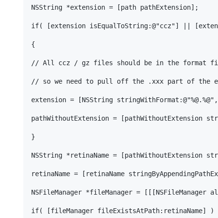
NSString *extension = [path pathExtension];

if( [extension isEqualToString:@"ccz"] || [exten
{

// All ccz / gz files should be in the format fi
// so we need to pull off the .xxx part of the e
extension = [NSString stringWithFormat:@"%@.%@",
pathWithoutExtension = [pathWithoutExtension str
}

NSString *retinaName = [pathWithoutExtension str
retinaName = [retinaName stringByAppendingPathEx
NSFileManager *fileManager = [[[NSFileManager al
if( [fileManager fileExistsAtPath:retinaName] )
