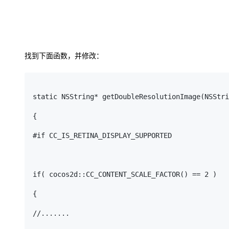
找到下面函数，并修改：
static NSString* getDoubleResolutionImage(NSStri
{

#if CC_IS_RETINA_DISPLAY_SUPPORTED

if( cocos2d::CC_CONTENT_SCALE_FACTOR() == 2 )

{

//.......
