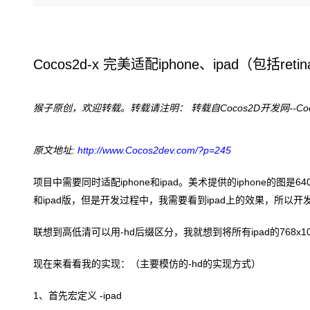
存储
天池大赛
Qwen3.7-Plus
云解析DNS
解决方案免费试用 新老
电子合同
最高领取价值200元试用
能看、能想、能动手的多模
安全
网络与CDN
AI 算法大赛
畅捷通
大数据开发治理平台 Data
AI 产品 免费试用
网络
安全
云开发大赛
Qwen3-VL-Plus
Tableau 订阅
Cocos2d-x
完美适配iphone
、ipad
（包括retin
1亿+ 大模型 tokens 和 
可观测
入门学习赛
中间件
AI空中课堂在线直播课
云防火墙
140+云产品 免费试用
上云与迁云
猴子原创，欢迎转载。转载请注明：
转载自
Cocos2D
开发网--Coc
云原生的云上边界网络安全
产品新客免费试用，最长1
数据库
生态解决方案
大模型服务
企业出海
大模型ACA认证体验
大数据计算
原文地址
:
http://www.Cocos2dev.com/?p=245
助力企业全员 AI 认知与能
行业生态解决方案
千问AI平台-Token Plan
政企业务
媒体服务
开发者生态解决方案
项目中需要同时适配
iphone
和
ipad
。美术提供的
iphone
的图是
64
企业服务与云通信
和
ipad
版，但是开发过程中，我需要看到
ipad
上的效果，所以开
千问AI平台-模型体验
AI 开发和 AI 应用解决
在线体验全尺寸、多种模态
域名与网站
联想到高低清可以用
-hd
后缀区分，我就想到将所有
ipad
的
768x1
Happy 系列大模型
终端用户计算
现在来看看我的实现：（主要模仿的
-hd
的实现方式）
Serverless
1
、首先宏定义
-ipad
开发工具