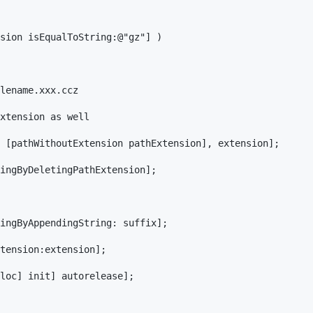
sion isEqualToString:@"gz"] )

lename.xxx.ccz

xtension as well

 [pathWithoutExtension pathExtension], extension];

ingByDeletingPathExtension];

ingByAppendingString: suffix];

tension:extension];

loc] init] autorelease];
