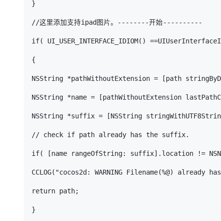
}

//这里添加支持ipad图片。--------开始----------

if( UI_USER_INTERFACE_IDIOM() ==UIUserInterfaceI
{

NSString *pathWithoutExtension = [path stringByD
NSString *name = [pathWithoutExtension lastPathC
NSString *suffix = [NSString stringWithUTF8Strin
// check if path already has the suffix.

if( [name rangeOfString: suffix].location != NSN
CCLOG("cocos2d: WARNING Filename(%@) already has
return path;

}
