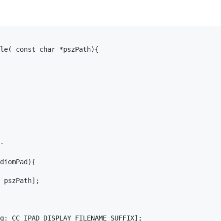
le( const char *pszPath){



diomPad){

 pszPath];

g: CC_IPAD_DISPLAY_FILENAME_SUFFIX];
