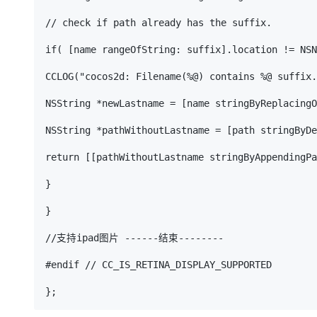
// check if path already has the suffix.

if( [name rangeOfString: suffix].location != NSN
CCLOG("cocos2d: Filename(%@) contains %@ suffix.
NSString *newLastname = [name stringByReplacingO
NSString *pathWithoutLastname = [path stringByDe
return [[pathWithoutLastname stringByAppendingPa
}

}

//支持ipad图片 ------结束--------

#endif // CC_IS_RETINA_DISPLAY_SUPPORTED
