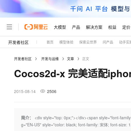
大模型
产品
解决方案
权益
定价
开发者社区
首页
模型体验
探索云世界
问产品
动手实
大模型
产品
解决方案
权益
定价
云市场
伙伴
服务
了解阿里云
精选产品
精选解决方案
普惠上云
产品定价
精选商城
成为销售伙伴
售前咨询
为什么选择阿里云
千问AI平台
开发者社区
开发与运维
文章
正文
了解云产品的定价详情
大模型服务平台百炼
千问办公，解锁你的工作
普惠上云 官方力荐
分销伙伴
在线服务
网站建设
什么是云计算
大
Cocos2d-x 完美适配iph
大模型服务与应用平台
企业级Agent产品，直接
云服务器38元/年起，超
咨询伙伴
多端小程序
技术领先
云上成本管理
售后服务
轻量应用服务器
Agency Agents：拥
官方推荐返现计划
大模型
精选产品
精选解决方案
Salesforce 国际版订阅
稳定可靠
管理和优化成本
推荐新用户得奖励，单订单
销售伙伴合作计划
2015-08-14
2506
自助服务
友盟天域
安全合规
人工智能与机器学习
AI
文本生成
云数据库 RDS
HappyHorse 打造一
云工开物
无影生态合作计划
在线服务
观测云
分析师报告
高校专属算力普惠，学生认
计算
互联网应用开发
Qwen3.8-Max
HOT
Salesforce On Alibaba C
工单服务
Tuya 物联网平台阿里云
研究报告与白皮书
人工智能平台 PAI
快速拥有专属 OpenClaw
简介：
<div style="top: 0px;"> </div><span style="font-fa
大模
Consulting Partner 合
大数据
容器
智能体时代全能旗舰模型
免费试用
短信专区
一站式AI开发、训练和推
g="EN-US" style="color: black; font-family: 宋体; font-size: 1
蓝凌 OA
AI 大模型销售与服务生
现代化应用