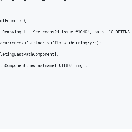
otFound ) {

 Removing it. See cocos2d issue #1040", path, CC_RETINA_
ccurrencesOfString: suffix withString:@""];

letingLastPathComponent];

thComponent:newLastname] UTF8String];
