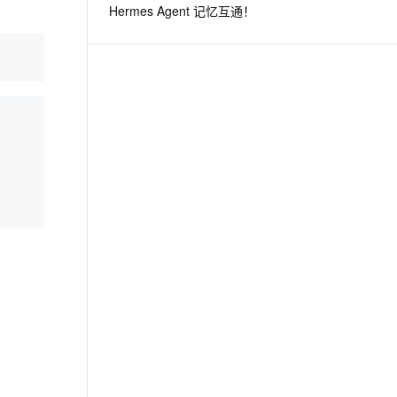
Hermes Agent 记忆互通！
息提取
与 AI 智能体进行实时音视频通话
从文本、图片、视频中提取结构化的属性信息
构建支持视频理解的 AI 音视频实时通话应用
t.diy 一步搞定创意建站
构建大模型应用的安全防护体系
通过自然语言交互简化开发流程,全栈开发支持
通过阿里云安全产品对 AI 应用进行安全防护