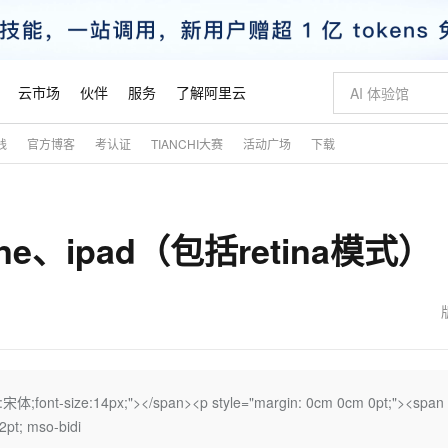
云市场
伙伴
服务
了解阿里云
践
官方博客
考认证
TIANCHI大赛
活动广场
下载
AI 特惠
数据与 API
成为产品伙伴
企业增值服务
最佳实践
价格计算器
AI 场景体
基础软件
产品伙伴合
阿里云认证
市场活动
配置报价
大模型
自助选配和估算价格
新方式
睿译宝，AI翻译排版一步到位
智启 AI 普惠权益
产品生态集成认证中心
企业支持计划
云上春晚
域名与网站
千问官方 MaaS 平台，为开发者和 Agent 而生，新用户赠送 1 亿 + tokens 额度
Qwen Aud
AI Coding
阿里云Maa
2026 阿里云
云服务器 E
为企业打
数据集
Windows
大模型认证
模型
NEW
NEW
one、ipad（包括retina模式）
交付可用成果
值低价云产品抢先购
上传文档即自动完成翻译和格式还原
至高享 1亿+免费 tokens，加速 Al 应用落地
提供智能易用的域名与建站服务
智能编程，一键
安全可靠、
产品生态伙伴
专家技术服务
云上奥运之旅
弹性计算合作
阿里云中企出
手机三要素
宝塔 Linux
全部认证
价格优势
有专属领域专家
GLM-5.2：长任务时代开源旗舰模型
阿里云 OPC 创新助力计划
千问大模型
即刻拥有 DeepS
AI 电商营销
对象存储 O
大模型
产品生态伙伴工作台
企业增值服务台
云栖战略参考
云存储合作计
云栖大会
身份实名认证
CentOS
训练营
推动算力普惠，释放技术红利
最高返9万
多领域专家智能体,一键组建 AI 虚拟交付团队
快速构建应用程序和网站，即刻迈出上云第一步
至高百万元 Token 补贴，加速一人公司成长
多元化、高性能、安全可靠的大模型服务
真正可用的 1M 上下文,一次完成代码全链路开发
轻松解锁专属 Dee
从图文生成到
云上的中国
数据库合作计
活动全景
短信
Docker
图片和
站式影视创作平台
Hermes Agent，打造自进化智能体
Token Plan 模型订阅计划
数字证书管理服务（原SSL证书）
5 分钟轻松部署
AI 广告创作
无影云电脑
企业成长
NEW
信息公告
看见新力量
云网络合作计
OCR 文字识别
JAVA
证享300元代金券
可视化编排打通从文字构思到成片全链路闭环
全托管，含MySQL、PostgreSQL、SQL Server、MariaDB多引擎
自主进化，持久记忆，越用越聪明
Qwen3.8-Max 首发尝鲜，限时加量 10 倍，夜间低至2折
实现全站HTTPS，呈现可信的WEB访问
图文、视频一
随时随地安
魔搭 Mode
Kimi-K3
HappyHors
NEW
loud
服务实践
官网公告
金融模力时刻
Salesforce O
版
发票查验
全能环境
Claude Code + GStack 打造工程团队
千问办公，限时限量积分加倍
Qoder
低代码高效构
AI 建站
短信服务
mily:宋体;font-size:14px;"></span><p style="margin: 0cm 0cm 0pt;"><span 
型
NEW
作计划
Kimi 最新旗舰模型，长程编程与推理利器
让文字生成流
计划
创新中心
魔搭 ModelSc
健康状态
理服务
让AI从“聊天伙伴”进化为能干活的“数字员工”
安装技能 GStack，拥有专属 AI 工程团队
你的AI工作搭子，覆盖日常办公高频场景
面向真实软件的智能体编程平台
0 代码专业建
2pt; mso-bidi
客户案例
天气预报查询
操作系统
态合作计划