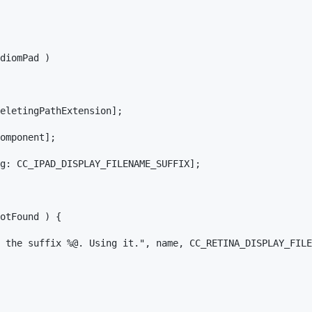
diomPad )

eletingPathExtension];

omponent];

g: CC_IPAD_DISPLAY_FILENAME_SUFFIX];

otFound ) {

 the suffix %@. Using it.", name, CC_RETINA_DISPLAY_FILE