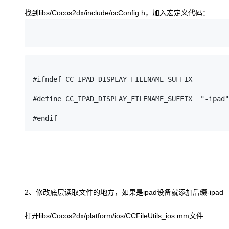
大模型解决方案
找到
libs/Cocos2dx/include/ccConfig.h
，加入宏定义代码：
迁移与运维管理
快速部署 Dify，高效搭建 
专有云
10 分钟在聊天系统中增加
#ifndef CC_IPAD_DISPLAY_FILENAME_SUFFIX

#define CC_IPAD_DISPLAY_FILENAME_SUFFIX  "-ipad"

2
、修改底层读取文件的地方，如果是
ipad
设备就添加后缀
-ipad
打开
libs/Cocos2dx/platform/ios/CCFileUtils_ios.mm
文件