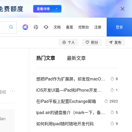
文档
备案
控制台
注册
登录
个人
积分
发布
验
作计划
器
AI 活动
专业服务
服务伙伴合作计划
开发者社区
加入我们
产品动态
服务平台百炼
阿里云 OPC 创新助力计划
热门文章
最新文章
一站式生成采购清单，支持单品或批量购买
io：打造专属 AI 语音助手
S产品伙伴计划（繁花）
峰会
CS
造的大模型服务与应用开发平台
一句话生成原生可编辑精美 PPT 文稿
AI 生产力先锋
Al MaaS 服务伙伴赋能合作
域名
博文
Careers
至高可申请百万元
Qwen3.8-Max 模型上线
开启高性价比 AI 编程新体验
弹性可伸缩的云计算服务
Qwen-Audio-3.0-Realtime 端到端实时语音角色扮演
输入一句话想法, 轻松生成专业的 PPT
先锋实践拓展 AI 生产力的边界
Token 补贴，五大权
计划
海大会
伙伴信用分合作计划
商标
问答
社会招聘
想把iPad作为扩展屏，却发现macOS 
8
益加速 OPC 成功
eek-V4-Pro
SS
一键部署幻兽帕鲁游戏服务器
飞天发布时刻
HOT
Open Search 向量检索版支
划
备案
电子书
校园招聘
monterey随航功能不见了
pSeek-V4-Pro
视频创作，一键激活电商全链路生产力
稳定、安全、高性价比、高性能的云存储服务
一键购买专属联机服务器，轻松开启游戏
所见，即是所愿
持视频检索 Pipeline 功能
更多支持
iOS开发UI篇—iPad和iPhone开发的
1
版权
划
公司注册
镜像站
视频生成
语音识别与合成
比较
专属 QwenPaw
漫剧工坊：一站式动画创作平台
AI 实训营
HOT
应用身份服务 (IDaaS)
在iPad平板上配置Exchange邮箱
2923
合作伙伴培训与认证
划
上云迁移
站生成，高效打造优质广告素材
全接入的云上超级电脑
从聊天伙伴进化为能主动干活的本地数字员工
快速生产连贯的高质量长漫剧
从基础到进阶，Agent 创客手把手教你
OpenClaw 管理能力上线
lScope
我要反馈
e-1.1-T2V
Qwen3-TTS-Flash
ipad air的键盘推介（mark一下，备
5
查询合作伙伴
n Alibaba Cloud ISV 合作
代维服务
建企业门户网站
10 分钟搭建微信、支付宝小程序
lan
MaxCompute MaxFrame 提
用，嘿嘿）
畅细腻的高质量视频
离线语音合成大模型，多语言方言自适应，低延迟高稳定
创新加速
如何利用ipad随时随地开发代码
ope
登录合作伙伴管理后台
9
我要建议
站，无忧落地极速上线
以可视化方式快速构建移动和 PC 门户网站
国内短信简单易用，安全可靠，秒级触达，全球覆盖200+国家和地区。
高效部署网站，快速应用到小程序
供自动弹性内存功能