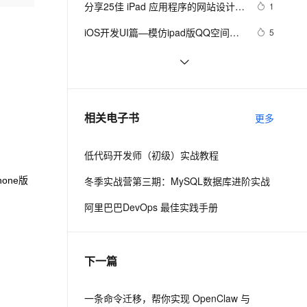
安全
分享25佳 iPad 应用程序的网站设计案
我要投诉
e-1.1-I2V
Cosyvoice-V3-Flash
1
PolarDB
上云场景组合购
Milvus 弹性伸缩功能新增节
伴
例
漫剧创作，剧本、分镜、视频高效生成
100%兼容MySQL、PostgreSQL，兼容Oracle，支持集中和分布式
覆盖90%+业务场景，专享组合折扣价
点支持范围
畅自然，细节丰富
高表现力语音合成大模型，语音克隆听感自然
VPN
iOS开发UI篇—模仿ipad版QQ空间登
5
录界面
ernetes 版 ACK
云聚AI 严选权益
AI 原生数据库服务发布
SSL 证书
如何解决iPad无法用USB充电的问
537
2V
Fun-ASR
，一键激活高效办公新体验
理容器应用的 K8s 服务
精选AI产品，从模型到应用全链提效
Agent 数据网关
题
文戏情感细腻自然，动作戏激烈拳拳到肉，实现更强表演能力
支持中英文自由切换，具备更强的噪声鲁棒性
堡垒机
macOS Catalina(10.15)如何访问
4
AI 用量加速计划
云原生数据库 PolarDB
iPhone(Ipad)的应用文档文件
防火墙
、识别商机，让客服更高效、服务更出色。
【服务器】iPad远程服务器进行开发
新老同享，达量后返
Agentic Database 发布
1
相关电子书
更多
（下）
主机安全
应用
低代码开发师（初级）实战教程
千问办公
NEW
AI 应用及服务市场
的智能体编程平台
一站式AI生产力平台
冬季实战营第三期：MySQL数据库进阶实战
hone
版
AI 应用
伶鹊
阿里巴巴DevOps 最佳实践手册
企业级人与Agent协作平台，接入和调度多个数字员工
智能客服平台，对话机器人、对话分析、智能外呼
大模型
大模型服务平台百炼 - 全妙
自然语言处理
下一篇
应用创作平台
多模态内容创作工具，已接入 DeepSeek
数据标注
机器学习
一条命令迁移，帮你实现 OpenClaw 与