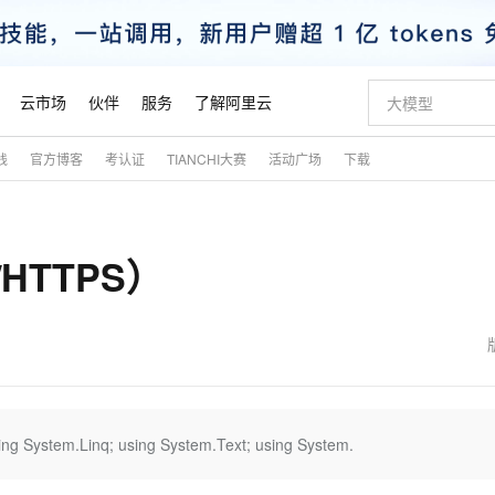
云市场
伙伴
服务
了解阿里云
践
官方博客
考认证
TIANCHI大赛
活动广场
下载
AI 特惠
数据与 API
成为产品伙伴
企业增值服务
最佳实践
价格计算器
AI 场景体
基础软件
产品伙伴合
阿里云认证
市场活动
配置报价
大模型
自助选配和估算价格
新方式
睿译宝，AI翻译排版一步到位
智启 AI 普惠权益
产品生态集成认证中心
企业支持计划
云上春晚
域名与网站
千问官方 MaaS 平台，为开发者和 Agent 而生，新用户赠送 1 亿 + tokens 额度
AI Coding
阿里云Maa
2026 阿里云
云服务器 E
为企业打
数据集
Windows
大模型认证
模型
NEW
/HTTPS）
交付可用成果
值低价云产品抢先购
上传文档即自动完成翻译和格式还原
至高享 1亿+免费 tokens，加速 Al 应用落地
提供智能易用的域名与建站服务
智能编程，一键
安全可靠、
产品生态伙伴
专家技术服务
云上奥运之旅
弹性计算合作
阿里云中企出
手机三要素
宝塔 Linux
全部认证
价格优势
有专属领域专家
GLM-5.2：长任务时代开源旗舰模型
阿里云 OPC 创新助力计划
千问大模型
即刻拥有 DeepS
AI 电商营销
对象存储 O
大模型
产品生态伙伴工作台
企业增值服务台
云栖战略参考
云存储合作计
云栖大会
身份实名认证
CentOS
训练营
推动算力普惠，释放技术红利
最高返9万
多领域专家智能体,一键组建 AI 虚拟交付团队
快速构建应用程序和网站，即刻迈出上云第一步
至高百万元 Token 补贴，加速一人公司成长
多元化、高性能、安全可靠的大模型服务
真正可用的 1M 上下文,一次完成代码全链路开发
轻松解锁专属 Dee
从图文生成到
云上的中国
数据库合作计
活动全景
短信
Docker
图片和
站式影视创作平台
Hermes Agent，打造自进化智能体
Token Plan 模型订阅计划
数字证书管理服务（原SSL证书）
5 分钟轻松部署
AI 广告创作
无影云电脑
企业成长
NEW
信息公告
看见新力量
云网络合作计
OCR 文字识别
JAVA
证享300元代金券
可视化编排打通从文字构思到成片全链路闭环
全托管，含MySQL、PostgreSQL、SQL Server、MariaDB多引擎
自主进化，持久记忆，越用越聪明
Qwen3.8-Max 首发尝鲜，限时加量 10 倍，夜间低至2折
实现全站HTTPS，呈现可信的WEB访问
图文、视频一
随时随地安
魔搭 Mode
Kimi-K3
HappyHors
NEW
loud
服务实践
官网公告
金融模力时刻
Salesforce O
版
发票查验
全能环境
Claude Code + GStack 打造工程团队
千问办公，限时限量积分加倍
Qoder
低代码高效构
AI 建站
短信服务
ing System.Linq; using System.Text; using System.
型
NEW
作计划
Kimi 最新旗舰模型，长程编程与推理利器
让文字生成流
计划
创新中心
魔搭 ModelSc
健康状态
理服务
让AI从“聊天伙伴”进化为能干活的“数字员工”
安装技能 GStack，拥有专属 AI 工程团队
你的AI工作搭子，覆盖日常办公高频场景
面向真实软件的智能体编程平台
0 代码专业建
客户案例
天气预报查询
操作系统
态合作计划