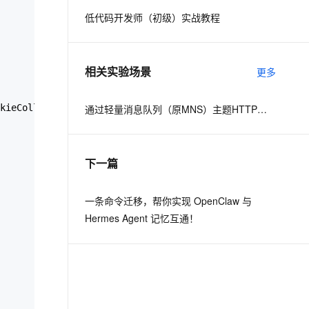
低代码开发师（初级）实战教程
息提取
与 AI 智能体进行实时音视频通话
从文本、图片、视频中提取结构化的属性信息
构建支持视频理解的 AI 音视频实时通话应用
相关实验场景
更多
t.diy 一步搞定创意建站
构建大模型应用的安全防护体系
通过自然语言交互简化开发流程,全栈开发支持
通过阿里云安全产品对 AI 应用进行安全防护
kieCollection cookies)  

通过轻量消息队列（原MNS）主题HTTP订阅+ARMS实现自定义数据多渠道告警
下一篇
一条命令迁移，帮你实现 OpenClaw 与
Hermes Agent 记忆互通！