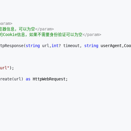
AI 应用
10分钟微调：让0.6B模型媲美235B模
多模态数据信
型
依托云原生高可用架构,实现Dify私有化部署
param>
用1%尺寸在特定领域达到大模型90%以上效果
览器信息，可以为空
</param>
一个 AI 助手
超强辅助，Bol
送的Cookie信息，如果不需要身份验证可以为空
</param>
即刻拥有 DeepSeek-R1 满血版
在企业官网、通讯软件中为客户提供 AI 客服
tpResponse(
string
 url,
int
? timeout, 
string
 userAgent,Coo
多种方案随心选，轻松解锁专属 DeepSeek
url
"
);  

reate(url) 
as
 HttpWebRequest;  

  

  

 
