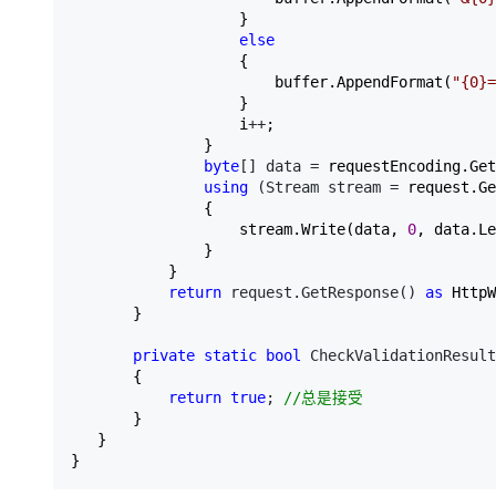
                   }  

else
                   {  

                       buffer.AppendFormat(
"
{0}=
                   }  

                   i
++
;  

               }  

byte
[] data =
 requestEncoding.Get
using
 (Stream stream =
 request.Ge
               {  

                   stream.Write(data, 
0
, data.Le
               }  

           }  

return
 request.GetResponse() 
as
 HttpW
       }  

private
static
bool
 CheckValidationResult
       {  

return
true
; 
//
总是接受  
       }  

   }  

}