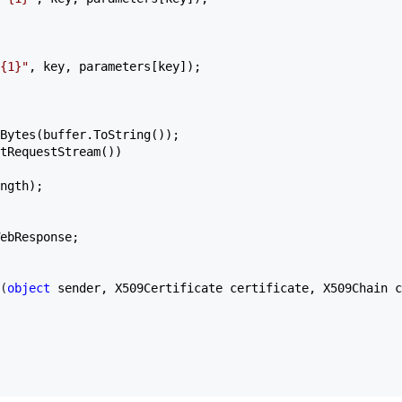
{1}
"
, key, parameters[key]);  

Bytes(buffer.ToString());  

tRequestStream())  

ngth);  

ebResponse;  

(
object
 sender, X509Certificate certificate, X509Chain c