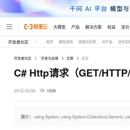
大模型
产品
解决方案
权益
定价
开发者社区
首页
模型体验
探索云世界
问产品
动手实
大模型
产品
解决方案
权益
定价
云市场
伙伴
服务
了解阿里云
精选产品
精选解决方案
普惠上云
产品定价
精选商城
成为销售伙伴
售前咨询
为什么选择阿里云
千问AI平台
开发者社区
开发与运维
文章
正文
了解云产品的定价详情
大模型服务平台百炼
千问办公，解锁你的工作
普惠上云 官方力荐
分销伙伴
在线服务
网站建设
什么是云计算
大
C# Http请求（GET/HTTP
大模型服务与应用平台
企业级Agent产品，直接
云服务器38元/年起，超
咨询伙伴
多端小程序
技术领先
云上成本管理
售后服务
轻量应用服务器
Agency Agents：拥
官方推荐返现计划
大模型
精选产品
精选解决方案
Salesforce 国际版订阅
稳定可靠
管理和优化成本
推荐新用户得奖励，单订单
销售伙伴合作计划
2013-10-06
1035
自助服务
友盟天域
安全合规
人工智能与机器学习
AI
文本生成
云数据库 RDS
HappyHorse 打造一
云工开物
无影生态合作计划
在线服务
观测云
分析师报告
高校专属算力普惠，学生认
计算
互联网应用开发
Qwen3.8-Max
HOT
Salesforce On Alibaba C
工单服务
Tuya 物联网平台阿里云
研究报告与白皮书
人工智能平台 PAI
快速拥有专属 OpenClaw
简介：
using System; using System.Collections.Generic; us
大模
Consulting Partner 合
大数据
容器
智能体时代全能旗舰模型
免费试用
短信专区
一站式AI开发、训练和推
蓝凌 OA
AI 大模型销售与服务生
现代化应用