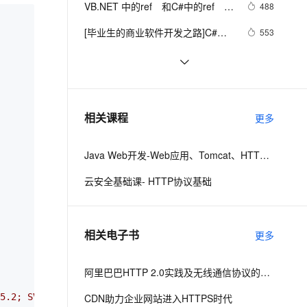
安全
VB.NET 中的ref　和C#中的ref　格
我要投诉
e-1.1-I2V
Cosyvoice-V3-Flash
488
PolarDB
上云场景组合购
Milvus 弹性伸缩功能新增节
伴
式区别
漫剧创作，剧本、分镜、视频高效生成
100%兼容MySQL、PostgreSQL，兼容Oracle，支持集中和分布式
覆盖90%+业务场景，专享组合折扣价
点支持范围
畅自然，细节丰富
高表现力语音合成大模型，语音克隆听感自然
VPN
[毕业生的商业软件开发之路]C#类
553
型成员样式
ernetes 版 ACK
云聚AI 严选权益
AI 原生数据库服务发布
SSL 证书
Win8Metro(C#)数字图像处理--2.29图
5
2V
Fun-ASR
，一键激活高效办公新体验
理容器应用的 K8s 服务
精选AI产品，从模型到应用全链提效
Agent 数据网关
像除法运算
文戏情感细腻自然，动作戏激烈拳拳到肉，实现更强表演能力
支持中英文自由切换，具备更强的噪声鲁棒性
堡垒机
C#中Abstract和Virtual
684
AI 用量加速计划
云原生数据库 PolarDB
防火墙
、识别商机，让客服更高效、服务更出色。
C#异步编程(转)
新老同享，达量后返
Agentic Database 发布
6
相关课程
更多
主机安全
应用
Java Web开发-Web应用、Tomcat、HTTP请求与响应
千问办公
NEW
AI 应用及服务市场
的智能体编程平台
一站式AI生产力平台
云安全基础课- HTTP协议基础
AI 应用
伶鹊
企业级人与Agent协作平台，接入和调度多个数字员工
智能客服平台，对话机器人、对话分析、智能外呼
大模型
相关电子书
更多
大模型服务平台百炼 - 全妙
自然语言处理
应用创作平台
多模态内容创作工具，已接入 DeepSeek
数据标注
阿里巴巴HTTP 2.0实践及无线通信协议的演进之路
机器学习
5.2; SV1; .NET CLR 1.1.4322; .NET CLR 2.0.50727)
CDN助力企业网站进入HTTPS时代
"
;  
