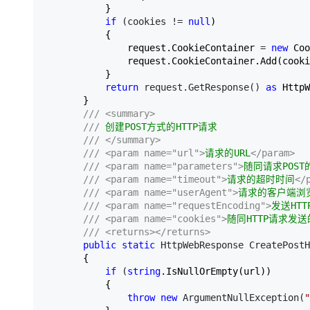
           }  

if
 (cookies != 
null
)  

           {  

               request.CookieContainer 
= 
new
 Coo
               request.CookieContainer.Add(cooki
           }  

return
 request.GetResponse() 
as
 HttpW
       }  

///
<summary>
///
 创建POST方式的HTTP请求  

///
</summary>
///
<param name="url">
请求的URL
</param>
///
<param name="parameters">
随同请求POS
///
<param name="timeout">
请求的超时时间
</
///
<param name="userAgent">
请求的客户端浏
///
<param name="requestEncoding">
发送HT
///
<param name="cookies">
随同HTTP请求发
///
<returns></returns>
public
static
 HttpWebResponse CreatePostH
       {  

if
 (
string
.IsNullOrEmpty(url))  

           {  

throw
new
 ArgumentNullException(
"