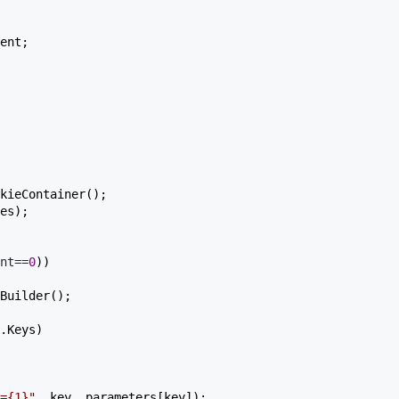
ent;  

 

kieContainer();  

es);  

nt==
0
))  

Builder();  

.Keys)  

={1}
"
, key, parameters[key]);  
