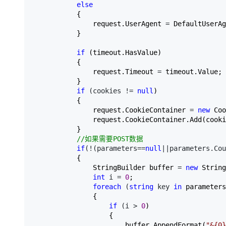
else
           {  

               request.UserAgent 
=
 DefaultUserAg
           }  

if
 (timeout.HasValue)  

           {  

               request.Timeout 
=
 timeout.Value; 
           }  

if
 (cookies != 
null
)  

           {  

               request.CookieContainer 
= 
new
 Coo
               request.CookieContainer.Add(cooki
           }  

//
如果需要POST数据  
if
(!(parameters==
null
||parameters.Cou
           {  

               StringBuilder buffer 
= 
new
 String
int
 i = 
0
;  

foreach
 (
string
 key 
in
 parameters
               {  

if
 (i > 
0
)  

                   {  

                       buffer.AppendFormat(
"
&{0}