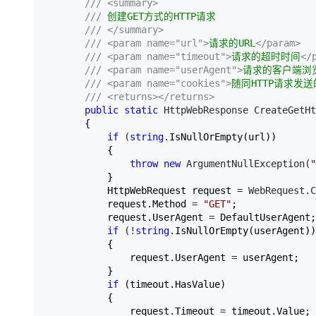
///
<summary>
大模型解决方案
///
 创建GET方式的HTTP请求  

迁移与运维管理
///
</summary>
快速部署 Dify，高效搭建 
///
<param name="url">
请求的URL
</param>
专有云
///
<param name="timeout">
请求的超时时间
</
///
<param name="userAgent">
请求的客户端浏
10 分钟在聊天系统中增加
///
<param name="cookies">
随同HTTP请求发
///
<returns></returns>
public
static
 HttpWebResponse CreateGetHt
       {  

if
 (
string
.IsNullOrEmpty(url))  

           {  

throw
new
 ArgumentNullException(
"
           }  

           HttpWebRequest request 
= WebRequest.C
           request.Method 
= 
"
GET
"
;  

           request.UserAgent 
=
 DefaultUserAgent;
if
 (!
string
.IsNullOrEmpty(userAgent))
           {  

               request.UserAgent 
=
 userAgent;  

           }  

if
 (timeout.HasValue)  

           {  

               request.Timeout 
=
 timeout.Value; 