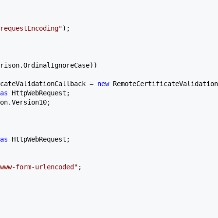
requestEncoding
"
);  

rison.OrdinalIgnoreCase))  

cateValidationCallback 
= 
new
 RemoteCertificateValidation
as
 HttpWebRequest;  

on.Version10;  

as
 HttpWebRequest;  

www-form-urlencoded
"
;  

  
