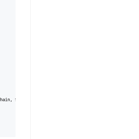
hain, SslPolicyErrors errors)  
