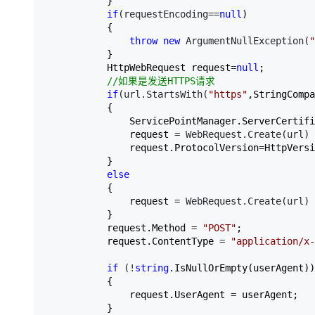
           }  

if
(requestEncoding==
null
)  

           {  

throw
new
 ArgumentNullException(
"
           }  

           HttpWebRequest request
=
null
;  

//
如果是发送HTTPS请求  
if
(url.StartsWith(
"
https
"
,StringCompa
           {  

               ServicePointManager.ServerCertifi
               request 
= WebRequest.Create(url) 
               request.ProtocolVersion
=
HttpVersi
           }  

else
           {  

               request 
= WebRequest.Create(url) 
           }  

           request.Method 
= 
"
POST
"
;  

           request.ContentType 
= 
"
application/x-
if
 (!
string
.IsNullOrEmpty(userAgent))
           {  

               request.UserAgent 
=
 userAgent;  

           }  
