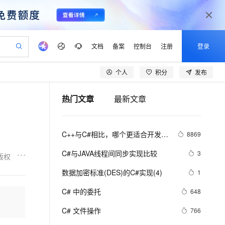
文档
备案
控制台
注册
登录
个人
积分
发布
验
作计划
器
AI 活动
专业服务
服务伙伴合作计划
开发者社区
加入我们
产品动态
服务平台百炼
阿里云 OPC 创新助力计划
热门文章
最新文章
一站式生成采购清单，支持单品或批量购买
S产品伙伴计划（繁花）
峰会
CS
造的大模型服务与应用开发平台
Qwen Audio：打造专属 AI 语音助手
一句话生成原生可编辑精美 PPT 文稿
AI 生产力先锋
Al MaaS 服务伙伴赋能合作
域名
博文
Careers
NEW
至高可申请百万元
Qwen3.8-Max 模型上线
开启高性价比 AI 编程新体验
弹性可伸缩的云计算服务
Qwen-Audio-3.0-Realtime 端到端实时语音角色扮演
输入一句话想法, 轻松生成专业的 PPT
先锋实践拓展 AI 生产力的边界
Token 补贴，五大权
计划
海大会
伙伴信用分合作计划
商标
问答
社会招聘
C++与C#相比，哪个更适合开发大
8869
益加速 OPC 成功
eek-V4-Pro
SS
一键部署幻兽帕鲁游戏服务器
飞天发布时刻
HOT
Open Search 向量检索版支
划
备案
电子书
校园招聘
型游戏？
pSeek-V4-Pro
视频创作，一键激活电商全链路生产力
稳定、安全、高性价比、高性能的云存储服务
一键购买专属联机服务器，轻松开启游戏
所见，即是所愿
持视频检索 Pipeline 功能
更多支持
C#与JAVA线程间同步实现比较
3
版权
划
公司注册
镜像站
视频生成
语音识别与合成
专属 QwenPaw
漫剧工坊：一站式动画创作平台
AI 实训营
HOT
应用身份服务 (IDaaS)
数据加密标准(DES)的C#实现(4)
1
合作伙伴培训与认证
划
上云迁移
站生成，高效打造优质广告素材
全接入的云上超级电脑
从聊天伙伴进化为能主动干活的本地数字员工
快速生产连贯的高质量长漫剧
从基础到进阶，Agent 创客手把手教你
OpenClaw 管理能力上线
lScope
我要反馈
e-1.1-T2V
Qwen3-TTS-Flash
C# 中的委托
648
查询合作伙伴
n Alibaba Cloud ISV 合作
代维服务
建企业门户网站
10 分钟搭建微信、支付宝小程序
MaxCompute MaxFrame 提
畅细腻的高质量视频
离线语音合成大模型，多语言方言自适应，低延迟高稳定
创新加速
C# 文件操作
ope
登录合作伙伴管理后台
766
我要建议
站，无忧落地极速上线
以可视化方式快速构建移动和 PC 门户网站
国内短信简单易用，安全可靠，秒级触达，全球覆盖200+国家和地区。
高效部署网站，快速应用到小程序
供自动弹性内存功能