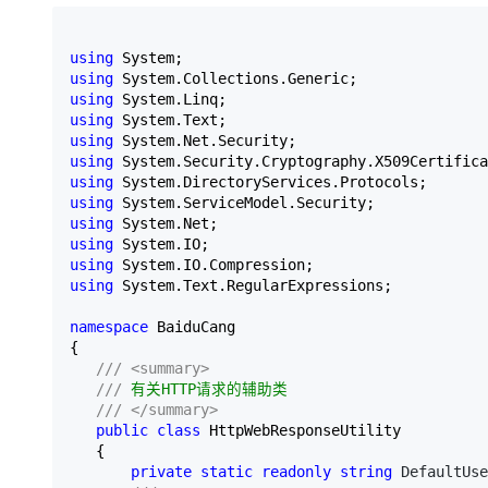
存储
天池大赛
Qwen3.7-Plus
云解析DNS
解决方案免费试用 新老
电子合同
最高领取价值200元试用
能看、能想、能动手的多模
安全
网络与CDN
AI 算法大赛
using
畅捷通
using
大数据开发治理平台 Data
AI 产品 免费试用
网络
安全
云开发大赛
Qwen3-VL-Plus
Tableau 订阅
using
1亿+ 大模型 tokens 和 
using
可观测
入门学习赛
中间件
AI空中课堂在线直播课
using
云防火墙
140+云产品 免费试用
using
上云与迁云
云原生的云上边界网络安全
产品新客免费试用，最长1
数据库
using
生态解决方案
using
大模型服务
企业出海
大模型ACA认证体验
大数据计算
using
助力企业全员 AI 认知与能
using
行业生态解决方案
千问AI平台-Token Plan
政企业务
using
媒体服务
开发者生态解决方案
using
 System.Text.RegularExpressions;  

企业服务与云通信
千问AI平台-模型体验
AI 开发和 AI 应用解决
namespace
 BaiduCang  

在线体验全尺寸、多种模态
{  

域名与网站
///
<summary>
///
 有关HTTP请求的辅助类  

Happy 系列大模型
终端用户计算
///
</summary>
public
class
 HttpWebResponseUtility  

Serverless
   {  

private
static
readonly
string
 DefaultUse
开发工具