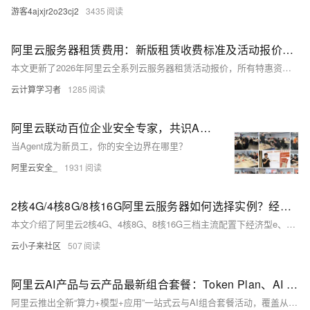
游客4ajxjr2o23cj2
3435
阿里云服务器租赁费用：新版租赁收费标准及活动报价参考
本文更新了2026年阿里云全系列云服务器租赁活动报价，所有特惠资源均可前往阿里云活动中心选购，整体覆盖从个人入门到企业级高性能场景的全梯度需求。其中轻量应用服务器主打极致性价比，2核2G峰值200M带宽配置每日10点、15点限时抢购价仅38元/年，2核4G配置379元/年起；高性价比的经济型e实例、通用算力型u2i实例覆盖2核4G至4核32G全档位，适配开发测试与中小型企业业务；搭载英特尔至强6处理器的第九代c9i企业级实例算力较上代提升20%，支撑高并发生产环境，不同实例规格价差清晰，用户可根据自身业务负载与预算灵活选型。
云计算学习者
1285
阿里云联动百位企业安全专家，共识Agent防御最佳实践
当Agent成为新员工，你的安全边界在哪里？
阿里云安全_
1931
2核4G/4核8G/8核16G阿里云服务器如何选择实例？经济型e、通用算力型u2i与计算型c9i选哪个？
本文介绍了阿里云2核4G、4核8G、8核16G三档主流配置下经济型e、通用算力型u2i和计算型c9i三种实例的最新活动价格与适用场景。同配置下三者价差显著，以2核4G为例，经济型e低至599.93元/年，计算型c9i则高达1742.08元/年。文章详细解析了各实例的性能定位：经济型e适合轻负载入门场景，u2i兼顾稳定算力与性价比，c9i凭借第9代至强处理器与芯片级安全能力支撑高性能业务。同时提示用户可叠加满减优惠券享受折上折，建议根据业务负载与预算综合决策。
云小子来社区
507
阿里云AI产品与云产品最新组合套餐：Token Plan、AI coding及云服务器和建站等组合优惠价
阿里云推出全新“算力+模型+应用”一站式云与AI组合套餐活动，覆盖从个人开发者到中大型企业的全场景需求。核心亮点为分三档定价的Token Plan订阅服务，支持Qwen3.8-Max-Preview大模型调用，错峰时段最低可享0.2折优惠。活动同步推出AI Coding、智能体部署、云电脑托管、0代码建站等十余类场景化组合，搭配99元/年的普惠云服务器、88元/年的入门数据库等经典特惠产品，还为企业提供1V1定制化AI转型方案，大幅降低了不同用户群体拥抱AI的技术门槛与采购成本。