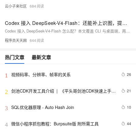
云小子来社区
684
Codex 接入 DeepSeek-V4-Flash：还能补上识图，提供两套方案
Codex 接入 DeepSeek-V4-Flash 怎么配？本文覆盖 CLI 与桌面端，再用 qwen3-vl-flash 补识图，两套方案可直接照做
程序员天天困
644
热门文章
最新文章
视频码率、分辨率、帧率的关系
26
1
剑池CDK开发工具介绍  |  《平头哥剑池CDK快速上手指
21
2
南》第一章
SQL优化器原理 - Auto Hash Join
10
3
微信小程序抓包教程：Burpsuite版 附所需工具
44
4