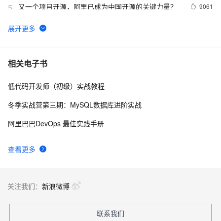
又一个项目开源，阿里已成为中国开源的关键力量？
9061
5
tailwindcss使用教程
4
6
我的博客即将入驻“云栖社区”，诚邀技术同仁一同入
702
7
相关电子书
驻。
低代码开发师（初级）实战教程
思科路由器的密码恢复
714
8
冬季实战营第三期：MySQL数据库进阶实战
有一种忙，叫做很有希望
665
9
阿里巴巴DevOps 最佳实践手册
深度优先搜索的图文介绍
703
10
查看更多
关注我们：
新浪微博
联系我们