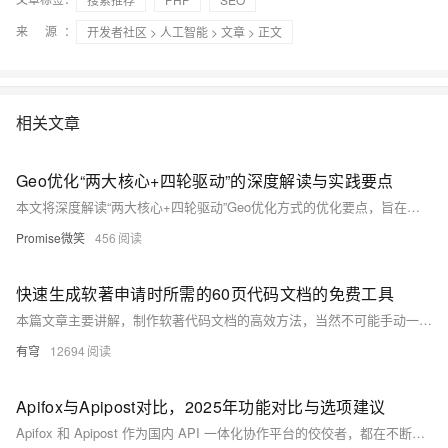
来 源：
开发者社区
>
人工智能
>
文章
> 正文
相关文章
Geo优化“两大核心+四轮驱动”的深度解读与实践要点
本文将深度解读“两大核心+四轮驱动”Geo优化方式的优化要点，旨在为内容创作者和企业营销人员提供一套专业、可信、有深度的实践指南。
Promise微笑
456
快速生成软著申请时所需的60页代码文档的免费工具
本篇文章主要讲解，制作软著代码文档的高效方法，当然不可能手动一个个复制了，这显然太笨拙，他浪费时间了。这里我给大家介绍一个更快的方式。
有穹
12694
Apifox与Apipost对比，2025年功能对比与选项建议
Apifox 和 Apipost 作为国内 API 一体化协作平台的佼佼者，都在不断进化，力求为用户提供更全面的解决方案。本文将聚焦“2025 版”，基于两款工具截至 2024 年末至 2025 年中旬的预期功能和行业发展趋势，进行一次全方位、深度的功能对比，旨在为开发者、测试工程师、产品经理及技术决策者在选型时提供有价值的参考。