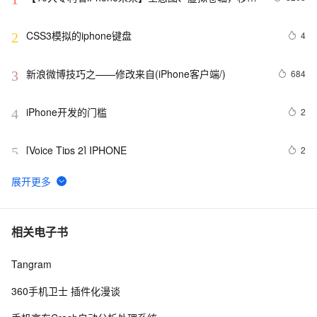
AR……苹果还有哪些黑科技？
CSS3模拟的iphone键盘
4
2
新浪微博技巧之——修改来自(iPhone客户端/)
684
3
iPhone开发的门槛
2
4
[Voice Tips 2] IPHONE
2
5
iPhone开发之UIScrollView初步
521
6
iPhone 12 mini奇葩的倍率和高ppi是妥协的产物
5
7
相关电子书
Tangram
iphone开发者证书装多台电脑的方法
3
8
360手机卫士 插件化漫谈
苹果发布45个iPhone和iTouch漏洞补丁
598
9