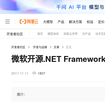
大模型
产品
解决方案
权益
定价
开发者社区
首页
模型体验
探索云世界
问产品
动手实
大模型
产品
解决方案
权益
定价
云市场
伙伴
服务
了解阿里云
精选产品
精选解决方案
普惠上云
产品定价
精选商城
成为销售伙伴
售前咨询
为什么选择阿里云
千问AI平台
开发者社区
开发与运维
文章
正文
了解云产品的定价详情
大模型服务平台百炼
千问办公，解锁你的工作
普惠上云 官方力荐
分销伙伴
在线服务
网站建设
什么是云计算
大
微软开源.NET Framew
大模型服务与应用平台
企业级Agent产品，直接
云服务器38元/年起，超
咨询伙伴
多端小程序
技术领先
云上成本管理
售后服务
轻量应用服务器
Agency Agents：拥
官方推荐返现计划
大模型
精选产品
精选解决方案
Salesforce 国际版订阅
稳定可靠
管理和优化成本
推荐新用户得奖励，单订单
销售伙伴合作计划
2017-11-11
1807
自助服务
友盟天域
安全合规
人工智能与机器学习
AI
文本生成
云数据库 RDS
HappyHorse 打造一
云工开物
无影生态合作计划
在线服务
观测云
分析师报告
高校专属算力普惠，学生认
计算
互联网应用开发
Qwen3.8-Max
HOT
Salesforce On Alibaba C
工单服务
Tuya 物联网平台阿里云
研究报告与白皮书
人工智能平台 PAI
快速拥有专属 OpenClaw
简介：
大模
Consulting Partner 合
大数据
容器
智能体时代全能旗舰模型
免费试用
短信专区
一站式AI开发、训练和推
蓝凌 OA
AI 大模型销售与服务生
现代化应用