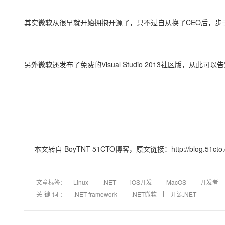
大模型解决方案
迁移与运维管理
其实微软从很早就开始拥抱开源了，只不过自从换了CEO后，步
快速部署 Dify，高效搭建 
专有云
10 分钟在聊天系统中增加
另外微软还发布了免费的Visual Studio 2013社区版，从此可以告
本文转自 BoyTNT 51CTO博客，原文链接：http://blog.51cto.com
文章标签：
Linux
.NET
iOS开发
MacOS
开发者
关键词：
.NET framework
.NET微软
开源.NET