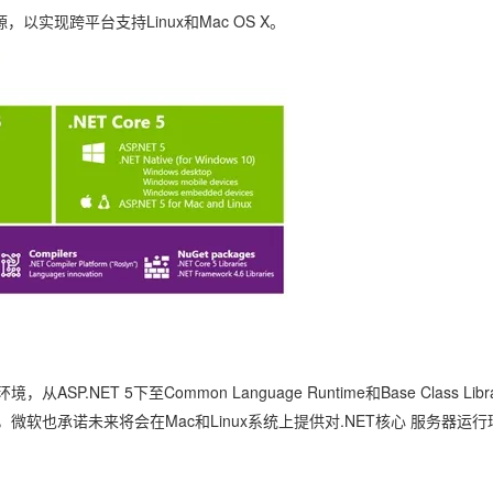
Deepseek-v4-pro
HappyHors
同享
万小智 AI 建站低至 15元/月
Qoder CN
AI 短剧/漫剧
云原生数据库 
以实现跨平台支持Linux和Mac OS X。
快递物流查询
WordPress
成为服务伙
高校合作
点，立即开启云上创新
覆盖公网/内网、递归/权威、移动APP等全场景解析服务
送.CN域名，送备案服务码
基于千问大模型等，支持代码智能生成、研发智能问答
AI助力短剧
态智能体模型
旗舰 MoE 大模型，百万上下文与顶尖推理能力
图生视频，流
Ubuntu
服务生态伙伴
云工开物
企业应用
Works
Night Plan 支持 Qwen 3.8-Max
云原生大数据计算服务 MaxCompute
AI 办公
容器服务 Kub
NEW
GLM-5.2
Wan2.7-T
Red Hat
30+ 款产品免费体验
Data Agent 驱动的一站式 Data+AI 开发治理平台
夜间 5 折，Qwen/Meoo/TokenPlan 客户专享
面向分析的企业级SaaS模式云数据仓库
AI智能应用
提供一站式管
科研合作
视觉 Coding、空间感知、多模态思考等全面升级
1M上下文，专为长程任务能力而生
ERP
堂（旗舰版）
SUSE
智能客服
CRM
防护产品
2个月
自动承接线索
建站小程序
OA 办公系统
AI 应用构建
大模型原生
力提升
财税管理
模板建站
Qoder
大模型服务平台百炼-应用模版
HOT
NEW
面向真实软件
个人版上线、团队版降价；千问3.8-Max首发发尝鲜
丰富多元化的应用模版和解决方案
400电话
定制建站
万有无界
大模型服务平台百炼-智能体
方案
广告营销
模板小程序
的模型效果
灵活可视化地构建企业级 Agent
定制小程序
T 5下至Common Language Runtime和Base Class Libra
秒悟
人工智能平台 PAI
APP 开发
云端极速 AI 
软也承诺未来将会在Mac和Linux系统上提供对.NET核心 服务器运行
新一代 AI 视频生成模型，深度适配广告营销等场景
AI Native 的算法工程平台，一站式完成建模、训练、推理服务部署
建站系统