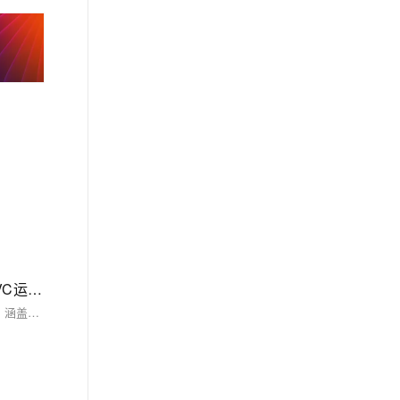
WindowsDLL修复专家，MSVCP**、DLL修复vcruntime**、DLL修复、`.Net Framework`缺失、DirectX类DLL修复、VC运行库修复
Windows DLL修复专家是一款专为解决因DLL文件缺失、版本错误导致的软件或游戏无法运行问题的系统工具。它支持一键扫描和修复各类DLL异常，涵盖MSVCP、vcruntime、.NET Framework、DirectX等多种常见问题。具备自动检测、备份还原功能，确保修复过程安全可靠。适用于软件报错、系统异常及新系统适配场景，降低用户手动修复门槛，提升系统稳定性与兼容性。