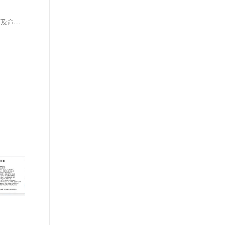
.NET Framework常见问题及解决方案汇总，涵盖缺失组件、安装失败、错误代码等，提供多种修复方法，包括全能王DLL修复工具、微软官方运行库及命令行安装等，适用于Windows系统，解决应用程序无法运行问题。