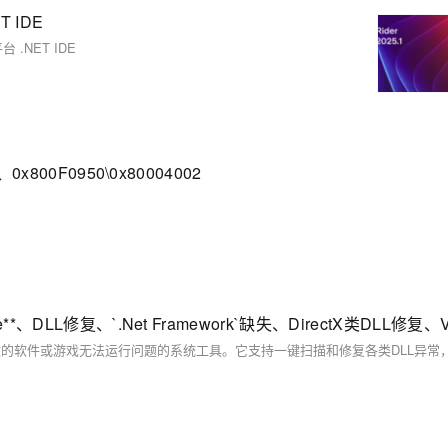
T IDE
平台 .NET IDE
0x800F0950\0x80004002