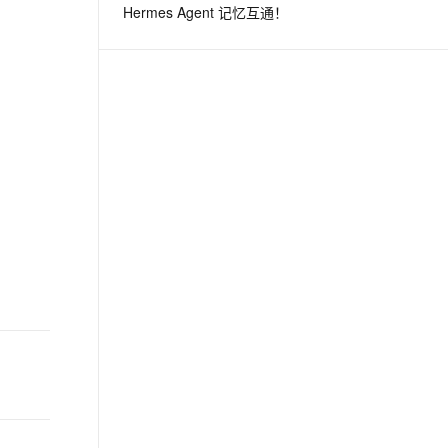
Hermes Agent 记忆互通！
息提取
与 AI 智能体进行实时音视频通话
从文本、图片、视频中提取结构化的属性信息
构建支持视频理解的 AI 音视频实时通话应用
t.diy 一步搞定创意建站
构建大模型应用的安全防护体系
通过自然语言交互简化开发流程,全栈开发支持
通过阿里云安全产品对 AI 应用进行安全防护