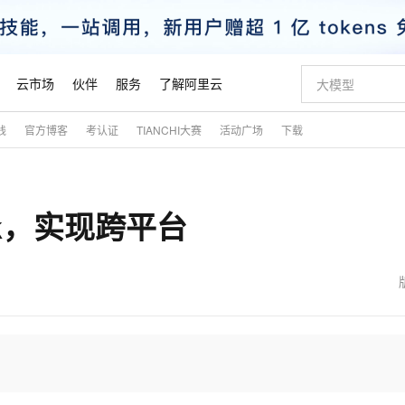
云市场
伙伴
服务
了解阿里云
践
官方博客
考认证
TIANCHI大赛
活动广场
下载
AI 特惠
数据与 API
成为产品伙伴
企业增值服务
最佳实践
价格计算器
AI 场景体
基础软件
产品伙伴合
阿里云认证
市场活动
配置报价
大模型
自助选配和估算价格
新方式
睿译宝，AI翻译排版一步到位
智启 AI 普惠权益
产品生态集成认证中心
企业支持计划
云上春晚
域名与网站
千问官方 MaaS 平台，为开发者和 Agent 而生，新用户赠送 1 亿 + tokens 额度
Qwen Aud
AI Coding
阿里云Maa
2026 阿里云
云服务器 E
为企业打
数据集
Windows
大模型认证
模型
NEW
NEW
ork，实现跨平台
交付可用成果
值低价云产品抢先购
上传文档即自动完成翻译和格式还原
至高享 1亿+免费 tokens，加速 Al 应用落地
提供智能易用的域名与建站服务
智能编程，一键
安全可靠、
产品生态伙伴
专家技术服务
云上奥运之旅
弹性计算合作
阿里云中企出
手机三要素
宝塔 Linux
全部认证
价格优势
有专属领域专家
GLM-5.2：长任务时代开源旗舰模型
阿里云 OPC 创新助力计划
千问大模型
即刻拥有 DeepS
AI 电商营销
对象存储 O
大模型
产品生态伙伴工作台
企业增值服务台
云栖战略参考
云存储合作计
云栖大会
身份实名认证
CentOS
训练营
推动算力普惠，释放技术红利
最高返9万
多领域专家智能体,一键组建 AI 虚拟交付团队
快速构建应用程序和网站，即刻迈出上云第一步
至高百万元 Token 补贴，加速一人公司成长
多元化、高性能、安全可靠的大模型服务
真正可用的 1M 上下文,一次完成代码全链路开发
轻松解锁专属 Dee
从图文生成到
云上的中国
数据库合作计
活动全景
短信
Docker
图片和
站式影视创作平台
Hermes Agent，打造自进化智能体
Token Plan 模型订阅计划
数字证书管理服务（原SSL证书）
5 分钟轻松部署
AI 广告创作
无影云电脑
企业成长
NEW
信息公告
看见新力量
云网络合作计
OCR 文字识别
JAVA
证享300元代金券
可视化编排打通从文字构思到成片全链路闭环
全托管，含MySQL、PostgreSQL、SQL Server、MariaDB多引擎
自主进化，持久记忆，越用越聪明
Qwen3.8-Max 首发尝鲜，限时加量 10 倍，夜间低至2折
实现全站HTTPS，呈现可信的WEB访问
图文、视频一
随时随地安
魔搭 Mode
Kimi-K3
HappyHors
NEW
loud
服务实践
官网公告
金融模力时刻
Salesforce O
版
发票查验
全能环境
Claude Code + GStack 打造工程团队
千问办公，限时限量积分加倍
Qoder
低代码高效构
AI 建站
短信服务
型
NEW
作计划
Kimi 最新旗舰模型，长程编程与推理利器
让文字生成流
计划
创新中心
魔搭 ModelSc
健康状态
理服务
让AI从“聊天伙伴”进化为能干活的“数字员工”
安装技能 GStack，拥有专属 AI 工程团队
你的AI工作搭子，覆盖日常办公高频场景
面向真实软件的智能体编程平台
0 代码专业建
客户案例
天气预报查询
操作系统
态合作计划