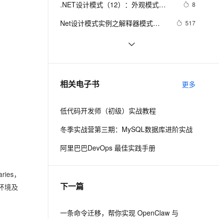
安全
.NET设计模式（12）：外观模式
我要投诉
e-1.1-I2V
Cosyvoice-V3-Flash
8
PolarDB
上云场景组合购
Milvus 弹性伸缩功能新增节
法
伴
（Façade Pattern）
漫剧创作，剧本、分镜、视频高效生成
100%兼容MySQL、PostgreSQL，兼容Oracle，支持集中和分布式
覆盖90%+业务场景，专享组合折扣价
点支持范围
畅自然，细节丰富
高表现力语音合成大模型，语音克隆听感自然
VPN
Net设计模式实例之解释器模式
517
（Interpreter Pattern）(1)
ernetes 版 ACK
云聚AI 严选权益
AI 原生数据库服务发布
SSL 证书
Asp.Net MVC5入门学习系列④
735
2V
Fun-ASR
，一键激活高效办公新体验
理容器应用的 K8s 服务
精选AI产品，从模型到应用全链提效
Agent 数据网关
文戏情感细腻自然，动作戏激烈拳拳到肉，实现更强表演能力
支持中英文自由切换，具备更强的噪声鲁棒性
堡垒机
将 DataTable 或 String 数据转化为
4
AI 用量加速计划
云原生数据库 PolarDB
json(.NET)
防火墙
、识别商机，让客服更高效、服务更出色。
.NET数据库编程求索之路--11.一些
新老同享，达量后返
Agentic Database 发布
751
相关电子书
更多
思考
主机安全
应用
低代码开发师（初级）实战教程
千问办公
NEW
AI 应用及服务市场
的智能体编程平台
一站式AI生产力平台
冬季实战营第三期：MySQL数据库进阶实战
AI 应用
伶鹊
阿里巴巴DevOps 最佳实践手册
企业级人与Agent协作平台，接入和调度多个数字员工
智能客服平台，对话机器人、对话分析、智能外呼
大模型
ries，
大模型服务平台百炼 - 全妙
自然语言处理
下一篇
应用创作平台
多模态内容创作工具，已接入 DeepSeek
环境及
数据标注
机器学习
一条命令迁移，帮你实现 OpenClaw 与