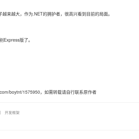
子越来越大，作为.NET的拥护者，很高兴看到目前的局面。
AI 应用
10分钟微调：让0.6B模型媲美235B模
多模态数据信
型
依托云原生高可用架构,实现Dify私有化部署
用1%尺寸在特定领域达到大模型90%以上效果
一个 AI 助手
超强辅助，Bol
别Express版了。
即刻拥有 DeepSeek-R1 满血版
在企业官网、通讯软件中为客户提供 AI 客服
多种方案随心选，轻松解锁专属 DeepSeek
/boytnt/1575950
，如需转载请自行联系原作者
开发框架