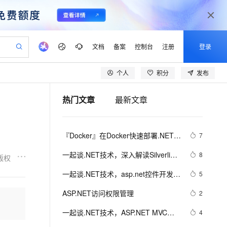
文档
备案
控制台
注册
登录
个人
积分
发布
验
作计划
器
AI 活动
专业服务
服务伙伴合作计划
开发者社区
加入我们
产品动态
服务平台百炼
阿里云 OPC 创新助力计划
热门文章
最新文章
一站式生成采购清单，支持单品或批量购买
io：打造专属 AI 语音助手
S产品伙伴计划（繁花）
峰会
CS
造的大模型服务与应用开发平台
一句话生成原生可编辑精美 PPT 文稿
AI 生产力先锋
Al MaaS 服务伙伴赋能合作
域名
博文
Careers
至高可申请百万元
Qwen3.8-Max 模型上线
开启高性价比 AI 编程新体验
弹性可伸缩的云计算服务
Qwen-Audio-3.0-Realtime 端到端实时语音角色扮演
输入一句话想法, 轻松生成专业的 PPT
先锋实践拓展 AI 生产力的边界
Token 补贴，五大权
计划
海大会
伙伴信用分合作计划
商标
问答
社会招聘
『Docker』在Docker快速部署.NET 
7
益加速 OPC 成功
eek-V4-Pro
SS
一键部署幻兽帕鲁游戏服务器
飞天发布时刻
HOT
Open Search 向量检索版支
划
备案
电子书
校园招聘
Core项目
pSeek-V4-Pro
视频创作，一键激活电商全链路生产力
稳定、安全、高性价比、高性能的云存储服务
一键购买专属联机服务器，轻松开启游戏
所见，即是所愿
持视频检索 Pipeline 功能
更多支持
一起谈.NET技术，深入解读Silverlight
8
版权
划
公司注册
镜像站
视频生成
语音识别与合成
的布局原理
专属 QwenPaw
漫剧工坊：一站式动画创作平台
AI 实训营
HOT
应用身份服务 (IDaaS)
一起谈.NET技术，asp.net控件开发基
5
合作伙伴培训与认证
划
上云迁移
站生成，高效打造优质广告素材
全接入的云上超级电脑
从聊天伙伴进化为能主动干活的本地数字员工
快速生产连贯的高质量长漫剧
从基础到进阶，Agent 创客手把手教你
OpenClaw 管理能力上线
础(8)
lScope
我要反馈
e-1.1-T2V
Qwen3-TTS-Flash
ASP.NET访问权限管理
2
查询合作伙伴
n Alibaba Cloud ISV 合作
代维服务
建企业门户网站
10 分钟搭建微信、支付宝小程序
MaxCompute MaxFrame 提
畅细腻的高质量视频
离线语音合成大模型，多语言方言自适应，低延迟高稳定
创新加速
一起谈.NET技术，ASP.NET MVC验
ope
登录合作伙伴管理后台
4
我要建议
站，无忧落地极速上线
以可视化方式快速构建移动和 PC 门户网站
国内短信简单易用，安全可靠，秒级触达，全球覆盖200+国家和地区。
高效部署网站，快速应用到小程序
供自动弹性内存功能
证框架中关于属性标记的通用扩展方