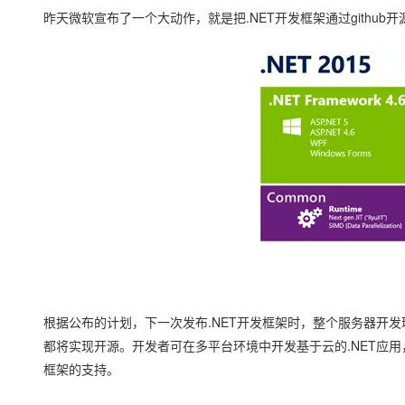
存储
天池大赛
Qwen3.7-Plus
云解析DNS
解决方案免费试用 新老
昨天微软宣布了一个大动作，就是把.NET开发框架通过github开源，
电子合同
最高领取价值200元试用
能看、能想、能动手的多模
安全
网络与CDN
AI 算法大赛
畅捷通
大数据开发治理平台 Data
AI 产品 免费试用
网络
安全
云开发大赛
Qwen3-VL-Plus
Tableau 订阅
1亿+ 大模型 tokens 和 
可观测
入门学习赛
中间件
AI空中课堂在线直播课
云防火墙
140+云产品 免费试用
上云与迁云
云原生的云上边界网络安全
产品新客免费试用，最长1
数据库
生态解决方案
大模型服务
企业出海
大模型ACA认证体验
大数据计算
助力企业全员 AI 认知与能
行业生态解决方案
千问AI平台-Token Plan
政企业务
媒体服务
开发者生态解决方案
企业服务与云通信
千问AI平台-模型体验
AI 开发和 AI 应用解决
在线体验全尺寸、多种模态
域名与网站
根据公布的计划，下一次发布.NET开发框架时，整个服务器开发环境，从ASP.NE
Happy 系列大模型
终端用户计算
都将实现开源。开发者可在多平台环境中开发基于云的.NET应用，微
Serverless
框架的支持。
开发工具