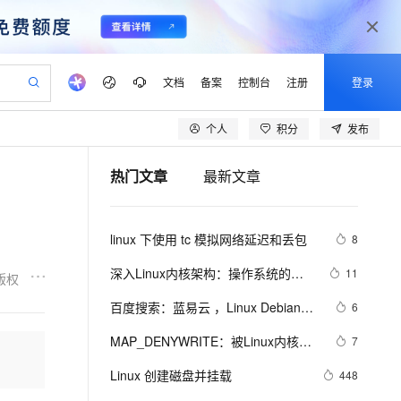
文档
备案
控制台
注册
登录
个人
积分
发布
验
作计划
器
AI 活动
专业服务
服务伙伴合作计划
开发者社区
加入我们
产品动态
服务平台百炼
阿里云 OPC 创新助力计划
热门文章
最新文章
一站式生成采购清单，支持单品或批量购买
io：打造专属 AI 语音助手
S产品伙伴计划（繁花）
峰会
CS
造的大模型服务与应用开发平台
一句话生成原生可编辑精美 PPT 文稿
AI 生产力先锋
Al MaaS 服务伙伴赋能合作
域名
博文
Careers
至高可申请百万元
Qwen3.8-Max 模型上线
开启高性价比 AI 编程新体验
弹性可伸缩的云计算服务
Qwen-Audio-3.0-Realtime 端到端实时语音角色扮演
输入一句话想法, 轻松生成专业的 PPT
先锋实践拓展 AI 生产力的边界
Token 补贴，五大权
计划
海大会
伙伴信用分合作计划
商标
问答
社会招聘
linux 下使用 tc 模拟网络延迟和丢包
8
益加速 OPC 成功
eek-V4-Pro
SS
一键部署幻兽帕鲁游戏服务器
飞天发布时刻
HOT
Open Search 向量检索版支
划
备案
电子书
校园招聘
pSeek-V4-Pro
视频创作，一键激活电商全链路生产力
稳定、安全、高性价比、高性能的云存储服务
一键购买专属联机服务器，轻松开启游戏
所见，即是所愿
持视频检索 Pipeline 功能
更多支持
深入Linux内核架构：操作系统的核
11
版权
划
公司注册
镜像站
视频生成
语音识别与合成
心奥秘
专属 QwenPaw
漫剧工坊：一站式动画创作平台
AI 实训营
HOT
应用身份服务 (IDaaS)
百度搜索：蓝易云 ，Linux Debian11
6
合作伙伴培训与认证
划
上云迁移
站生成，高效打造优质广告素材
全接入的云上超级电脑
从聊天伙伴进化为能主动干活的本地数字员工
快速生产连贯的高质量长漫剧
从基础到进阶，Agent 创客手把手教你
OpenClaw 管理能力上线
服务器安装SSH，创建新用户并允许
lScope
我要反馈
e-1.1-T2V
Qwen3-TTS-Flash
MAP_DENYWRITE：被Linux内核屏
7
查询合作伙伴
SSH远程登录，及SSH安全登录配
n Alibaba Cloud ISV 合作
代维服务
建企业门户网站
10 分钟搭建微信、支付宝小程序
MaxCompute MaxFrame 提
蔽的flag
畅细腻的高质量视频
离线语音合成大模型，多语言方言自适应，低延迟高稳定
置！
创新加速
Linux 创建磁盘并挂载
ope
登录合作伙伴管理后台
448
我要建议
站，无忧落地极速上线
以可视化方式快速构建移动和 PC 门户网站
国内短信简单易用，安全可靠，秒级触达，全球覆盖200+国家和地区。
高效部署网站，快速应用到小程序
供自动弹性内存功能