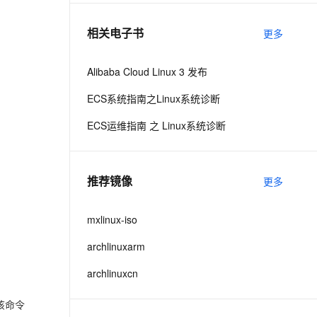
相关电子书
更多
息提取
与 AI 智能体进行实时音视频通话
从文本、图片、视频中提取结构化的属性信息
构建支持视频理解的 AI 音视频实时通话应用
Alibaba Cloud Linux 3 发布
t.diy 一步搞定创意建站
构建大模型应用的安全防护体系
ECS系统指南之Linux系统诊断
通过自然语言交互简化开发流程,全栈开发支持
通过阿里云安全产品对 AI 应用进行安全防护
ECS运维指南 之 Linux系统诊断
推荐镜像
更多
mxlinux-iso
archlinuxarm
archlinuxcn
行该命令