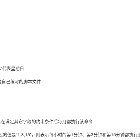
AI 应用
10分钟微调：让0.6B模型媲美235B模
多模态数据信
型
依托云原生高可用架构,实现Dify私有化部署
用1%尺寸在特定领域达到大模型90%以上效果
一个 AI 助手
超强辅助，Bol
即刻拥有 DeepSeek-R1 满血版
在企业官网、通讯软件中为客户提供 AI 客服
多种方案随心选，轻松解锁专属 DeepSeek
或7代表星期日
是自己编写的脚本文件
表示在满足其它字段的约束条件后每月都执行该命令
字段的值是“1,3,15”，则表示每小时的第1分钟、第3分钟和第15分钟都执