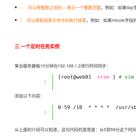
– 可以用整数之间的 – 表示一个整数范围
，例如：如果day
/ 可以用斜线表示命令的执行频率
，例如：如果minute字段
三 一个定时任务实例
某台服务器每10分钟向192.168.1.2进行时间同步：
[root@web01
cron
]
# vim
        1 

添加以下内容：
0-59
/10
* * * *
/usr/s
        1 

从上面的介绍可以知道，这句代码的意思是：从0到59分这个时间段每