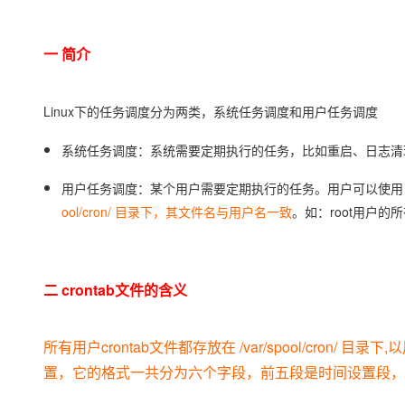
存储
天池大赛
Qwen3.7-Plus
云解析DNS
解决方案免费试用 新老
电子合同
最高领取价值200元试用
能看、能想、能动手的多模
安全
网络与CDN
AI 算法大赛
畅捷通
一 简介
大数据开发治理平台 Data
AI 产品 免费试用
网络
安全
云开发大赛
Qwen3-VL-Plus
Tableau 订阅
1亿+ 大模型 tokens 和 
可观测
入门学习赛
Linux下的任务调度分为两类，系统任务调度和用户任务调度
中间件
AI空中课堂在线直播课
云防火墙
140+云产品 免费试用
上云与迁云
云原生的云上边界网络安全
产品新客免费试用，最长1
数据库
系统任务调度：系统需要定期执行的任务，比如重启、日志清
生态解决方案
大模型服务
企业出海
大模型ACA认证体验
大数据计算
用户任务调度：某个用户需要定期执行的任务。用户可以使用 cr
助力企业全员 AI 认知与能
行业生态解决方案
ool/cron/ 目录下，其文件名与用户名一致
。如：root用户的所有定
千问AI平台-Token Plan
政企业务
媒体服务
开发者生态解决方案
企业服务与云通信
千问AI平台-模型体验
AI 开发和 AI 应用解决
二 crontab文件的含义
在线体验全尺寸、多种模态
域名与网站
Happy 系列大模型
终端用户计算
所有用户crontab文件都存放在 /var/spool/cr
Serverless
置，它的格式一共分为六个字段，前五段是时间设置段，
开发工具