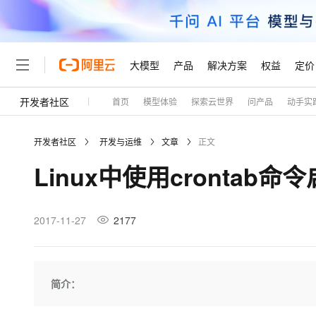
大模型
产品
解决方案
权益
定价
开发者社区
首页
模型体验
探索云世界
问产品
动手实
大模型
产品
解决方案
权益
定价
云市场
伙伴
服务
了解阿里云
精选产品
精选解决方案
普惠上云
产品定价
精选商城
成为销售伙伴
售前咨询
为什么选择阿里云
千问AI平台
开发者社区
开发与运维
文章
正文
了解云产品的定价详情
大模型服务平台百炼
千问办公，解锁你的工作
普惠上云 官方力荐
分销伙伴
在线服务
网站建设
什么是云计算
大
Linux中使用crontab
大模型服务与应用平台
企业级Agent产品，直接
云服务器38元/年起，超
咨询伙伴
多端小程序
技术领先
云上成本管理
售后服务
轻量应用服务器
Agency Agents：拥
官方推荐返现计划
大模型
精选产品
精选解决方案
Salesforce 国际版订阅
稳定可靠
管理和优化成本
推荐新用户得奖励，单订单
销售伙伴合作计划
2017-11-27
2177
自助服务
友盟天域
安全合规
人工智能与机器学习
AI
文本生成
云数据库 RDS
HappyHorse 打造一
云工开物
无影生态合作计划
在线服务
观测云
分析师报告
高校专属算力普惠，学生认
计算
互联网应用开发
Qwen3.8-Max
HOT
Salesforce On Alibaba C
工单服务
Tuya 物联网平台阿里云
研究报告与白皮书
人工智能平台 PAI
快速拥有专属 OpenClaw
简介：
大模
Consulting Partner 合
大数据
容器
智能体时代全能旗舰模型
免费试用
短信专区
一站式AI开发、训练和推
蓝凌 OA
AI 大模型销售与服务生
现代化应用