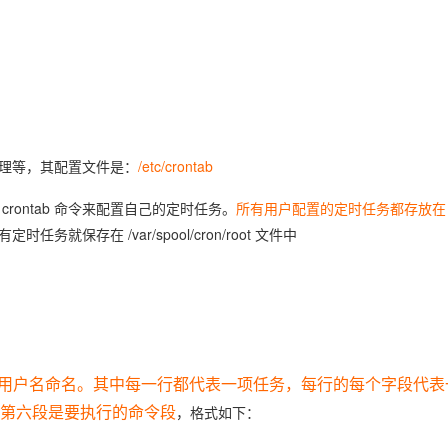
Deepseek-v4-pro
HappyHors
同享
万小智 AI 建站低至 15元/月
Qoder CN
AI 短剧/漫剧
云原生数据库 
快递物流查询
WordPress
成为服务伙
高校合作
点，立即开启云上创新
覆盖公网/内网、递归/权威、移动APP等全场景解析服务
送.CN域名，送备案服务码
基于千问大模型等，支持代码智能生成、研发智能问答
AI助力短剧
态智能体模型
旗舰 MoE 大模型，百万上下文与顶尖推理能力
图生视频，流
Ubuntu
服务生态伙伴
云工开物
企业应用
Works
Night Plan 支持 Qwen 3.8-Max
云原生大数据计算服务 MaxCompute
AI 办公
容器服务 Kub
NEW
GLM-5.2
Wan2.7-T
Red Hat
30+ 款产品免费体验
Data Agent 驱动的一站式 Data+AI 开发治理平台
夜间 5 折，Qwen/Meoo/TokenPlan 客户专享
面向分析的企业级SaaS模式云数据仓库
AI智能应用
提供一站式管
科研合作
视觉 Coding、空间感知、多模态思考等全面升级
1M上下文，专为长程任务能力而生
ERP
堂（旗舰版）
SUSE
智能客服
CRM
防护产品
2个月
自动承接线索
理等，其配置文件是：
/etc/crontab
建站小程序
OA 办公系统
AI 应用构建
大模型原生
ontab 命令来配置自己的定时任务。
所有用户配置的定时任务都存放在 /v
力提升
财税管理
模板建站
时任务就保存在 /var/spool/cron/root 文件中
Qoder
大模型服务平台百炼-应用模版
HOT
NEW
面向真实软件
个人版上线、团队版降价；千问3.8-Max首发发尝鲜
丰富多元化的应用模版和解决方案
400电话
定制建站
万有无界
大模型服务平台百炼-智能体
方案
广告营销
模板小程序
的模型效果
灵活可视化地构建企业级 Agent
定制小程序
秒悟
人工智能平台 PAI
APP 开发
云端极速 AI 
on/ 目录下,以用户名命名。其中每一行都代表一项任务，每行的每个字段代
新一代 AI 视频生成模型，深度适配广告营销等场景
AI Native 的算法工程平台，一站式完成建模、训练、推理服务部署
建站系统
第六段是要执行的命令段
，格式如下：