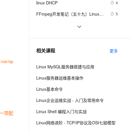
安全
linux DHCP
我要投诉
e-1.1-I2V
Cosyvoice-V3-Flash
4
PolarDB
上云场景组合购
Milvus 弹性伸缩功能新增节
伴
漫剧创作，剧本、分镜、视频高效生成
100%兼容MySQL、PostgreSQL，兼容Oracle，支持集中和分布式
覆盖90%+业务场景，专享组合折扣价
点支持范围
畅自然，细节丰富
高表现力语音合成大模型，语音克隆听感自然
VPN
FFmpeg开发笔记（五十九）Linux编
5
译ijkplayer的Android平台so库
ernetes 版 ACK
云聚AI 严选权益
AI 原生数据库服务发布
SSL 证书
在Linux中，如何获取CPU的总核心
5
2V
Fun-ASR
，一键激活高效办公新体验
理容器应用的 K8s 服务
精选AI产品，从模型到应用全链提效
Agent 数据网关
数？
文戏情感细腻自然，动作戏激烈拳拳到肉，实现更强表演能力
支持中英文自由切换，具备更强的噪声鲁棒性
堡垒机
linux中的tar打包、压缩多个文件、磁
8
AI 用量加速计划
云原生数据库 PolarDB
盘查看和分区类、du查看文件和目录
防火墙
、识别商机，让客服更高效、服务更出色。
linux软件包管理rpm
新老同享，达量后返
Agentic Database 发布
651
相关课程
占用的磁盘空间linux中的grep 过滤查
更多
主机安全
应用
找及“|”管道符、gzip/gunzip 压缩、
ar/sp
zip/unzip 压缩
Linux MySQL服务器搭建与应用
千问办公
NEW
AI 应用及服务市场
的智能体编程平台
一站式AI生产力平台
Linux服务器运维基本操作
AI 应用
伶鹊
Linux基本命令
企业级人与Agent协作平台，接入和调度多个数字员工
智能客服平台，对话机器人、对话分析、智能外呼
大模型
Linux企业运维实战 - 入门及常用命令
大模型服务平台百炼 - 全妙
自然语言处理
Linux Shell 编程入门与实战
应用创作平台
多模态内容创作工具，已接入 DeepSeek
表一项配
数据标注
Linux网络进阶 - TCP/IP协议及OSI七层模型
机器学习