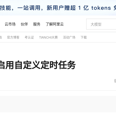
云市场
伙伴
服务
了解阿里云
践
官方博客
考认证
TIANCHI大赛
活动广场
下载
AI 特惠
数据与 API
成为产品伙伴
企业增值服务
最佳实践
价格计算器
AI 场景体
基础软件
产品伙伴合
阿里云认证
市场活动
配置报价
大模型
自助选配和估算价格
新方式
睿译宝，AI翻译排版一步到位
智启 AI 普惠权益
产品生态集成认证中心
企业支持计划
云上春晚
域名与网站
千问官方 MaaS 平台，为开发者和 Agent 而生，新用户赠送 1 亿 + tokens 额度
Qwen Aud
AI Coding
阿里云Maa
2026 阿里云
云服务器 E
为企业打
数据集
Windows
大模型认证
模型
NEW
NEW
命令启用自定义定时任务
交付可用成果
值低价云产品抢先购
上传文档即自动完成翻译和格式还原
至高享 1亿+免费 tokens，加速 Al 应用落地
提供智能易用的域名与建站服务
智能编程，一键
安全可靠、
产品生态伙伴
专家技术服务
云上奥运之旅
弹性计算合作
阿里云中企出
手机三要素
宝塔 Linux
全部认证
价格优势
有专属领域专家
GLM-5.2：长任务时代开源旗舰模型
阿里云 OPC 创新助力计划
千问大模型
即刻拥有 DeepS
AI 电商营销
对象存储 O
大模型
产品生态伙伴工作台
企业增值服务台
云栖战略参考
云存储合作计
云栖大会
身份实名认证
CentOS
训练营
推动算力普惠，释放技术红利
最高返9万
多领域专家智能体,一键组建 AI 虚拟交付团队
快速构建应用程序和网站，即刻迈出上云第一步
至高百万元 Token 补贴，加速一人公司成长
多元化、高性能、安全可靠的大模型服务
真正可用的 1M 上下文,一次完成代码全链路开发
轻松解锁专属 Dee
从图文生成到
云上的中国
数据库合作计
活动全景
短信
Docker
图片和
站式影视创作平台
Hermes Agent，打造自进化智能体
Token Plan 模型订阅计划
数字证书管理服务（原SSL证书）
5 分钟轻松部署
AI 广告创作
无影云电脑
企业成长
NEW
信息公告
看见新力量
云网络合作计
OCR 文字识别
JAVA
证享300元代金券
可视化编排打通从文字构思到成片全链路闭环
全托管，含MySQL、PostgreSQL、SQL Server、MariaDB多引擎
自主进化，持久记忆，越用越聪明
Qwen3.8-Max 首发尝鲜，限时加量 10 倍，夜间低至2折
实现全站HTTPS，呈现可信的WEB访问
图文、视频一
随时随地安
魔搭 Mode
Kimi-K3
HappyHors
NEW
loud
服务实践
官网公告
金融模力时刻
Salesforce O
版
发票查验
全能环境
Claude Code + GStack 打造工程团队
千问办公，限时限量积分加倍
Qoder
低代码高效构
AI 建站
短信服务
型
NEW
作计划
Kimi 最新旗舰模型，长程编程与推理利器
让文字生成流
计划
创新中心
魔搭 ModelSc
健康状态
理服务
让AI从“聊天伙伴”进化为能干活的“数字员工”
安装技能 GStack，拥有专属 AI 工程团队
你的AI工作搭子，覆盖日常办公高频场景
面向真实软件的智能体编程平台
0 代码专业建
客户案例
天气预报查询
操作系统
态合作计划