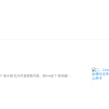
熟悉了Linux的基本“行走”后，就该拿起真正的“工具”干活了。用grep这个“放大镜”在文件里搜索内容，用find这个“探测器”在系统中寻找文件，再用tar把东西打包带走。最关键的是要学会使用管道符|，它像一条流水线，能把这些命令串联起来，让简单工具组合出强大的功能，比如 ps -ef | grep 'nginx' 就能快速找出nginx进程。