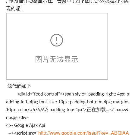
作为插件动态显示在广告条中
如下图
那么我是如何实
)
(
),
现的呢
.
源代码如下
<div id="feed-control"><span style="padding-right: 4px; p
adding-left: 4px; font-size: 13px; padding-bottom: 4px; margin:
10px; color: #676767; padding-top: 4px">正在加载...</span>&
nbsp;</div>
<!-- Google Ajax Api
http://www.google.com/jsapi?key=ABQIAA
--><script src="