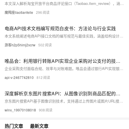
本文深入解析淘宝开放平台商品评论接口（Taobao.item_review），涵盖接口功能、调用逻辑与实战代码，助力开发者高效获取用户评价数据，提升电商数据分析能力。
魔羯座liaotianfeile
296
电商API技术文档编写规范白皮书：方法论与行业实践
本文系统阐述电商API接口文档的编写规范与最佳实践，涵盖结构设计、技术语言、开发者体验、版本控制及质量保障等方面，助力企业提升开发效率，构建开放共赢的电商生态。
游客h2p5himj2xcrw
502
唯品会：利用银行转账API实现企业采购对公支付的技术实践
企业采购支付面临合规、效率与对账难题。唯品会通过银行API实现银企直连，构建安全高效对公支付系统，支持ISO 20022标准与多重风控，支付耗时从72小时降至90秒，错误率下降98%，推动供应链数字化升级。（236字）
api-v-2467742810
812
深度解析京东图片搜索API：从图像识别到商品匹配的算法实践
京东图片搜索API基于图像识别技术，支持通过上传图片或图片URL搜索相似商品，提供智能匹配、结果筛选、分页查询等功能。适用于比价、竞品分析、推荐系统等场景。支持Python等开发语言，提供详细请求示例与文档。
winx_19970108018
908
热门文章
最新文章