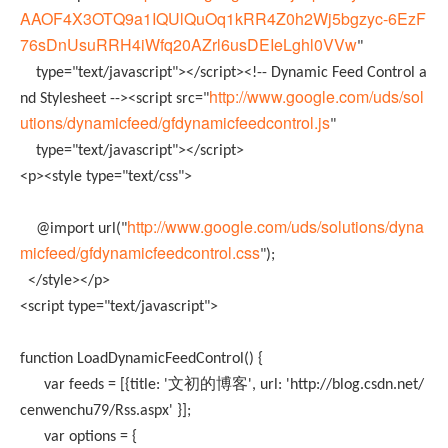
AAOF4X3OTQ9a1IQUlQuOq1kRR4Z0h2Wj5bgzyc-6EzF
76sDnUsuRRH4iWfq20AZrl6usDEIeLghl0VVw
"
type="text/javascript"></script><!-- Dynamic Feed Control a
http://www.google.com/uds/sol
nd Stylesheet --><script src="
utions/dynamicfeed/gfdynamicfeedcontrol.js
"
type="text/javascript"></script>
<p><style type="text/css">
http://www.google.com/uds/solutions/dyna
@import url("
micfeed/gfdynamicfeedcontrol.css
");
</style></p>
<script type="text/javascript">
function LoadDynamicFeedControl() {
var feeds = [{title: '文初的博客', url: 'http://blog.csdn.net/
cenwenchu79/Rss.aspx' }];
var options = {