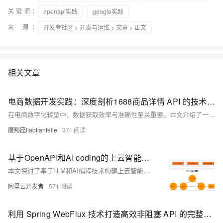
关键词：
openapi实践
google实践
来 源：
开发者社区
>
开发与运维
>
文章
> 正文
相关文章
电商数据开发实践：深度剖析1688商品详情 API 的技术与应用
在电商数字化转型中，数据获取效率与准确性至关重要。本文介绍了一款高效商品详情API，具备全维度数据采集、价格库存管理、多媒体资源获取等功能，结合实际案例探讨其在电商开发中的应用价值与优势。
魔羯座liaotianfeile
371
基于OpenAPI和AI coding的上云智能体构建实践
本文探讨了基于LLM和AI编程技术构建上云智能体的实践，提出通过人在回路中设计整体流程、LLM自主决策与执行的方式，有效减少幻觉并提升任务正确率。方案在多轮迭代中逐步生成代码，解决了API参数依赖等问题，并验证了三大核心设计理念的可行性。
阿里云开发者
571
利用 Spring WebFlux 技术打造高效非阻塞 API 的完整开发方案与实践技巧