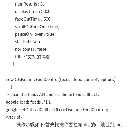
numResults : 8,
displayTime : 2000,
fadeOutTime : 500,
scrollOnFadeOut : true,
pauseOnHover : true,
stacked : false,
horizontal : false,
title : '文初的博客'
}
new GFdynamicFeedControl(feeds, 'feed-control', options);
}
// Load the feeds API and set the onload callback.
google.load('feeds', '1');
google.setOnLoadCallback(LoadDynamicFeedControl);
</script>
操作步骤如下:首先根据你要挂靠blog的url地址到goog