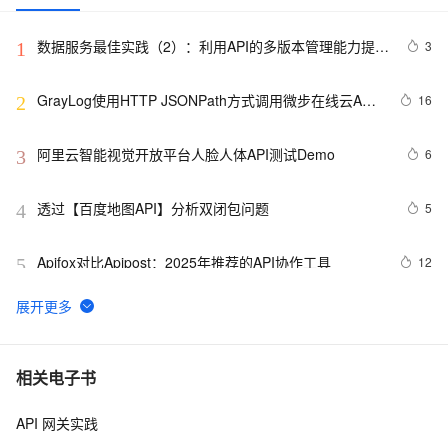
数据服务最佳实践（2）：利用API的多版本管理能力提升
3
1
API管理效率【Dataphin V3.11】
GrayLog使用HTTP JSONPath方式调用微步在线云API
16
2
识别威胁IP
阿里云智能视觉开放平台人脸人体API测试Demo
6
3
透过【百度地图API】分析双闭包问题
5
4
Apifox对比Apipost：2025年推荐的API协作工具
12
5
使用ort.js的create方法加载onnx模型报错：Fetch API 
5
6
cannot load file…… URL scheme “file“ is not supported.
091030 T 焦点在外，框架API设计
601
7
相关电子书
API 网关实践
Asp.Net Web API 2第十六课——Parameter Binding in 
5
8