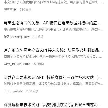
本文介绍了如何使用Spring WebFlux构建高效、可扩展的非阻塞API，涵盖响应式编程核心概念、技术方案设计及具体实现示例，适用于高并发场景下的API开发。
啦啦啦191
780
电商生态协同的关键：API接口在电商数据对接中的应用与实践
电商数据对接API接口是连接电商平台与外部系统的智慧桥梁，通过标准化协议实现商品管理、订单处理、支付结算、物流追踪及数据分析等全链路支持。本文从核心功能、对接流程、应用场景和优化策略四个方面解析其技术逻辑与实践路径。API接口助力店铺管理自动化、精准营销与跨境电商全链路管理，同时通过安全防护、性能调优与合规管理提升效能，推动电商行业向智能化、高效化发展。
游客h2p5himj2xcrw
701
京东拍立淘图片搜索 API 接入实践：从图像识别到商品匹配的技术实现
京东拍立淘图片搜索 API 是基于先进图像识别技术的购物搜索接口，支持通过上传图片、URL 或拍摄实物搜索相似商品。它利用机器学习和大数据分析，精准匹配商品特征，提供高效、便捷的搜索体验。接口覆盖京东海量商品资源，不仅支持外观、颜色等多维度比对，还结合用户行为数据实现智能推荐。请求参数包括图片 URL 或 Base64 编码，返回 JSON 格式的商品信息，如 ID、价格、链接等，助力消费者快速找到心仪商品，满足个性化需求。
winx_19970108018
958
运营商二要素验证 API：核验身份的一致性技术实践（Python示例）
随着线上业务快速发展，远程身份核验需求激增。运营商二要素验证API通过对接三大运营商实名数据，实现姓名、手机号、身份证号的一致性校验，具备权威性高、实时性强的优势，广泛应用于金融、电商、政务等领域。该接口支持高并发、低延迟调用，结合Python示例可快速集成，有效提升身份认证的安全性与效率。
djy3xngakhsl4
1160
深度解析与技术实践：高效调用淘宝商品评论API的策略与代码实现