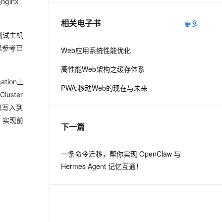
nginx
相关电子书
更多
息提取
与 AI 智能体进行实时音视频通话
在测试主机
从文本、图片、视频中提取结构化的属性信息
构建支持视频理解的 AI 音视频实时通话应用
以参考已
Web应用系统性能优化
t.diy 一步搞定创意建站
构建大模型应用的安全防护体系
高性能Web架构之缓存体系
通过自然语言交互简化开发流程,全栈开发支持
通过阿里云安全产品对 AI 应用进行安全防护
ation上
PWA:移动Web的现在与未来
uster
信息写入到
载，实现前
下一篇
一条命令迁移，帮你实现 OpenClaw 与
Hermes Agent 记忆互通！