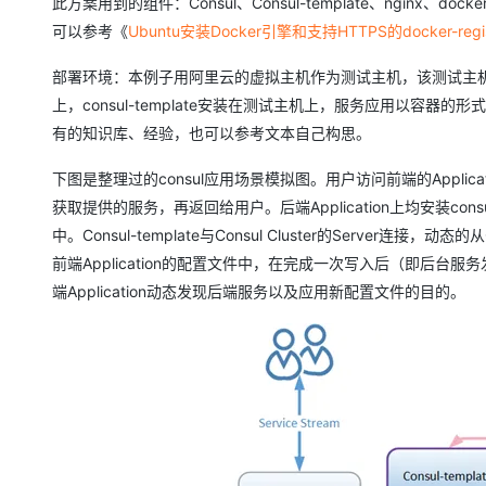
此方案用到的组件：Consul、Consul-template、nginx、dock
大模型解决方案
可以参考《
Ubuntu安装Docker引擎和支持HTTPS的docker-regi
迁移与运维管理
快速部署 Dify，高效搭建 
部署环境：本例子用阿里云的虚拟主机作为测试主机，该测试主机内建有Doc
专有云
上，consul-template安装在测试主机上，服务应用以容器的
10 分钟在聊天系统中增加
有的知识库、经验，也可以参考文本自己构思。
下图是整理过的consul应用场景模拟图。用户访问前端的Application也就是U
获取提供的服务，再返回给用户。后端Application上均安装consul，
中。Consul-template与Consul Cluster的Server连
前端Application的配置文件中，在完成一次写入后（即后台服务
端Application动态发现后端服务以及应用新配置文件的目的。