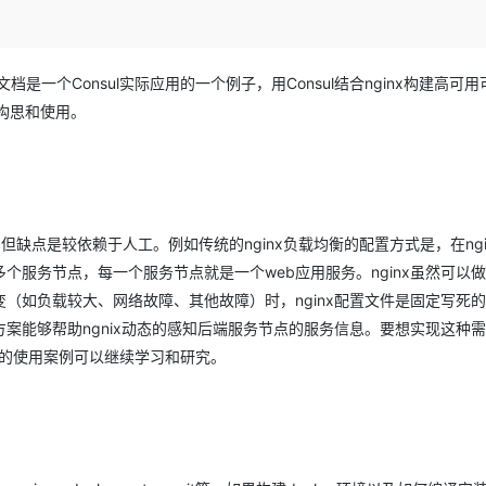
Deepseek-v4-pro
HappyHors
同享
万小智 AI 建站低至 15元/月
Qoder CN
AI 短剧/漫剧
云原生数据库 
快递物流查询
WordPress
成为服务伙
高校合作
点，立即开启云上创新
覆盖公网/内网、递归/权威、移动APP等全场景解析服务
送.CN域名，送备案服务码
基于千问大模型等，支持代码智能生成、研发智能问答
AI助力短剧
态智能体模型
旗舰 MoE 大模型，百万上下文与顶尖推理能力
图生视频，流
Ubuntu
服务生态伙伴
云工开物
企业应用
Works
Night Plan 支持 Qwen 3.8-Max
云原生大数据计算服务 MaxCompute
AI 办公
容器服务 Kub
文档是一个Consul实际应用的一个例子，用Consul结合nginx构建高可
NEW
GLM-5.2
Wan2.7-T
Red Hat
30+ 款产品免费体验
Data Agent 驱动的一站式 Data+AI 开发治理平台
夜间 5 折，Qwen/Meoo/TokenPlan 客户专享
面向分析的企业级SaaS模式云数据仓库
AI智能应用
提供一站式管
要构思和使用。
科研合作
视觉 Coding、空间感知、多模态思考等全面升级
1M上下文，专为长程任务能力而生
ERP
堂（旗舰版）
SUSE
智能客服
CRM
防护产品
2个月
自动承接线索
建站小程序
OA 办公系统
AI 应用构建
大模型原生
力提升
但缺点是较依赖于人工。例如传统的nginx负载均衡的配置方式是，在ngin
财税管理
模板建站
Qoder
大模型服务平台百炼-应用模版
HOT
NEW
m中配置多个服务节点，每一个服务节点就是一个web应用服务。nginx虽然可以
面向真实软件
个人版上线、团队版降价；千问3.8-Max首发发尝鲜
丰富多元化的应用模版和解决方案
400电话
定制建站
（如负载较大、网络故障、其他故障）时，nginx配置文件是固定写死
万有无界
大模型服务平台百炼-智能体
方案
广告营销
模板小程序
案能够帮助ngnix动态的感知后端服务节点的服务信息。要想实现这种
的模型效果
灵活可视化地构建企业级 Agent
l其他的使用案例可以继续学习和研究。
定制小程序
秒悟
人工智能平台 PAI
APP 开发
云端极速 AI 
新一代 AI 视频生成模型，深度适配广告营销等场景
AI Native 的算法工程平台，一站式完成建模、训练、推理服务部署
建站系统