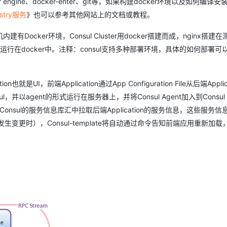
er engine、docker-enter、git等，如果构建docker环境以及如何编译安装
stry服务
》也可以参考其他网站上的文档或教程。
AI 应用
10分钟微调：让0.6B模型媲美235B模
多模态数据信
ker环境，Consul Cluster用docker搭建而成，nginx搭建
型
依托云原生高可用架构,实现Dify私有化部署
用1%尺寸在特定领域达到大模型90%以上效果
形式运行在docker中。注释：consul支持多种部署环境，具体的如何部署可
一个 AI 助手
超强辅助，Bol
即刻拥有 DeepSeek-R1 满血版
在企业官网、通讯软件中为客户提供 AI 客服
多种方案随心选，轻松解锁专属 DeepSeek
I，前端Application通过App Configuration File从后端Applic
并以agent的形式运行在服务器上，并将Consul Agent加入到Consul Cl
接，动态的从Consul的服务信息库汇中拉取后端Application的服务信息，这些服务
发生变更时），Consul-template将自动通过命令告知前端应用重新加