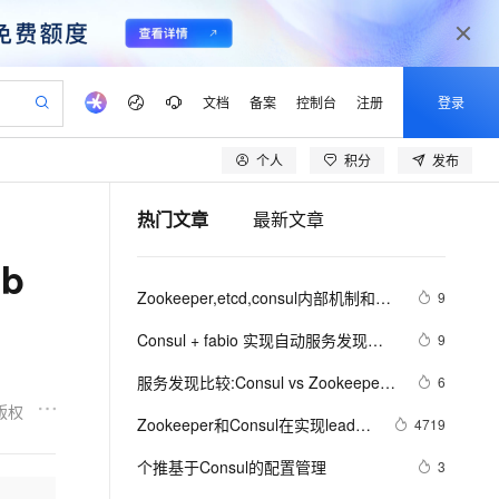
文档
备案
控制台
注册
登录
个人
积分
发布
验
作计划
器
AI 活动
专业服务
服务伙伴合作计划
开发者社区
加入我们
产品动态
服务平台百炼
阿里云 OPC 创新助力计划
热门文章
最新文章
一站式生成采购清单，支持单品或批量购买
可编辑精美 PPT 文稿
S产品伙伴计划（繁花）
峰会
CS
造的大模型服务与应用开发平台
Agency Agents：拥有专属领域专家
AI 生产力先锋
Al MaaS 服务伙伴赋能合作
域名
博文
Careers
至高可申请百万元
Qwen3.8-Max 模型上线
b
 轻松生成专业的 PPT
开启高性价比 AI 编程新体验
弹性可伸缩的云计算服务
先锋实践拓展 AI 生产力的边界
多领域专家智能体,一键组建 AI 虚拟交付团队
Token 补贴，五大权
计划
海大会
伙伴信用分合作计划
商标
问答
社会招聘
Zookeeper,etcd,consul内部机制和分
9
益加速 OPC 成功
帕鲁游戏服务器
SS
HappyHorse 打造一站式影视创作平台
飞天发布时刻
HOT
Open Search 向量检索版支
划
备案
电子书
校园招聘
布式锁和选主实现的比较
联机服务器，轻松开启游戏
视频创作，一键激活电商全链路生产力
稳定、安全、高性价比、高性能的云存储服务
所见，即是所愿
持视频检索 Pipeline 功能
可视化编排打通从文字构思到成片全链路闭环
更多支持
Consul + fabio 实现自动服务发现、
9
划
公司注册
镜像站
视频生成
语音识别与合成
负载均衡
 智能体与工作流应用
漫剧工坊：一站式动画创作平台
AI 实训营
应用身份服务 (IDaaS)
服务发现比较:Consul vs Zookeeper 
6
合作伙伴培训与认证
划
上云迁移
站生成，高效打造优质广告素材
全接入的云上超级电脑
通过阿里云百炼高效搭建AI应用,助力高效开发
快速生产连贯的高质量长漫剧
从基础到进阶，Agent 创客手把手教你
OpenClaw 管理能力上线
vs Etcd vs Eureka
版权
lScope
我要反馈
e-1.1-T2V
Qwen3-TTS-Flash
Zookeeper和Consul在实现leader 
4719
查询合作伙伴
n Alibaba Cloud ISV 合作
代维服务
建企业门户网站
10 分钟搭建微信、支付宝小程序
MaxCompute MaxFrame 提
election时的区别
畅细腻的高质量视频
离线语音合成大模型，多语言方言自适应，低延迟高稳定
创新加速
个推基于Consul的配置管理
ope
登录合作伙伴管理后台
3
我要建议
站，无忧落地极速上线
以可视化方式快速构建移动和 PC 门户网站
国内短信简单易用，安全可靠，秒级触达，全球覆盖200+国家和地区。
高效部署网站，快速应用到小程序
供自动弹性内存功能