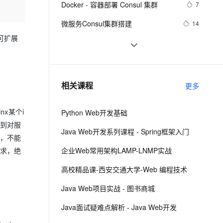
安全
Docker - 容器部署 Consul 集群
我要投诉
e-1.1-I2V
Cosyvoice-V3-Flash
7
PolarDB
上云场景组合购
Milvus 弹性伸缩功能新增节
伴
漫剧创作，剧本、分镜、视频高效生成
100%兼容MySQL、PostgreSQL，兼容Oracle，支持集中和分布式
覆盖90%+业务场景，专享组合折扣价
点支持范围
畅自然，细节丰富
高表现力语音合成大模型，语音克隆听感自然
VPN
微服务Consul集群搭建
14
ernetes 版 ACK
云聚AI 严选权益
用可扩展
AI 原生数据库服务发布
SSL 证书
Docker swarm实现基于Consul和
5
2V
Fun-ASR
，一键激活高效办公新体验
理容器应用的 K8s 服务
精选AI产品，从模型到应用全链提效
Agent 数据网关
Haproxy的RabbitMQ高可用集群
文戏情感细腻自然，动作戏激烈拳拳到肉，实现更强表演能力
支持中英文自由切换，具备更强的噪声鲁棒性
堡垒机
通过Nginx、Consul、Upsync实现动
5
AI 用量加速计划
云原生数据库 PolarDB
态负载均衡和服务平滑发布
防火墙
、识别商机，让客服更高效、服务更出色。
Prometheus结合Consul采集多个
新老同享，达量后返
Agentic Database 发布
8
相关课程
更多
MySQL实例的监控指标
主机安全
应用
x某个i
Python Web开发基础
千问办公
NEW
AI 应用及服务市场
做到对服
的智能体编程平台
一站式AI生产力平台
Java Web开发系列课程 - Spring框架入门
的，不能
AI 应用
伶鹊
企业Web常用架构LAMP-LNMP实战
需求，绝
企业级人与Agent协作平台，接入和调度多个数字员工
智能客服平台，对话机器人、对话分析、智能外呼
大模型
高校精品课-西安交通大学-Web 编程技术
大模型服务平台百炼 - 全妙
自然语言处理
Java Web项目实战 - 图书商城
应用创作平台
多模态内容创作工具，已接入 DeepSeek
数据标注
Java面试疑难点解析 - Java Web开发
机器学习