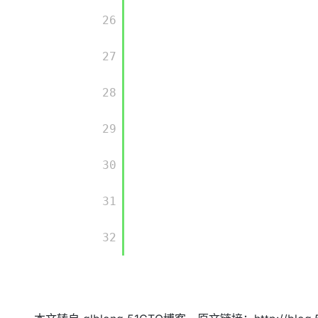
        26

        27

        28

        29

        30

        31

        32
