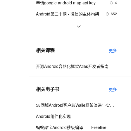
安全
申请google android map api key
我要投诉
e-1.1-I2V
Cosyvoice-V3-Flash
4
PolarDB
上云场景组合购
Milvus 弹性伸缩功能新增节
伴
漫剧创作，剧本、分镜、视频高效生成
100%兼容MySQL、PostgreSQL，兼容Oracle，支持集中和分布式
覆盖90%+业务场景，专享组合折扣价
点支持范围
畅自然，细节丰富
高表现力语音合成大模型，语音克隆听感自然
VPN
Android第二十期 - 微信的主体构架
652
ernetes 版 ACK
云聚AI 严选权益
AI 原生数据库服务发布
SSL 证书
Android布局变化时动画效果的现实
514
2V
Fun-ASR
，一键激活高效办公新体验
理容器应用的 K8s 服务
精选AI产品，从模型到应用全链提效
Agent 数据网关
(一)
文戏情感细腻自然，动作戏激烈拳拳到肉，实现更强表演能力
支持中英文自由切换，具备更强的噪声鲁棒性
堡垒机
Android显示GIF动画完整示例(一)
744
AI 用量加速计划
云原生数据库 PolarDB
防火墙
、识别商机，让客服更高效、服务更出色。
android launcher2
新老同享，达量后返
Agentic Database 发布
655
相关课程
更多
ICE);
//音量管理器
主机安全
应用
USIC);
// 获得最大音量
MUSIC);
// 获得当前音量
开源Android容器化框架Atlas开发者指南
千问办公
NEW
AI 应用及服务市场
的智能体编程平台
一站式AI生产力平台
ChangeListener()
AI 应用
伶鹊
相关电子书
更多
企业级人与Agent协作平台，接入和调度多个数字员工
智能客服平台，对话机器人、对话分析、智能外呼
大模型
大模型服务平台百炼 - 全妙
58同城Android客户端Walle框架演进与实践之路
自然语言处理
应用创作平台
多模态内容创作工具，已接入 DeepSeek
Android组件化实现
数据标注
机器学习
蚂蚁聚宝Android秒级编译——Freeline