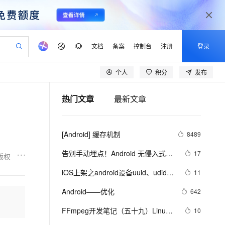
文档
备案
控制台
注册
登录
个人
积分
发布
验
作计划
器
AI 活动
专业服务
服务伙伴合作计划
开发者社区
加入我们
产品动态
服务平台百炼
阿里云 OPC 创新助力计划
热门文章
最新文章
一站式生成采购清单，支持单品或批量购买
io：打造专属 AI 语音助手
S产品伙伴计划（繁花）
峰会
CS
造的大模型服务与应用开发平台
一句话生成原生可编辑精美 PPT 文稿
AI 生产力先锋
Al MaaS 服务伙伴赋能合作
域名
博文
Careers
至高可申请百万元
Qwen3.8-Max 模型上线
开启高性价比 AI 编程新体验
弹性可伸缩的云计算服务
Qwen-Audio-3.0-Realtime 端到端实时语音角色扮演
输入一句话想法, 轻松生成专业的 PPT
先锋实践拓展 AI 生产力的边界
Token 补贴，五大权
计划
海大会
伙伴信用分合作计划
商标
问答
社会招聘
[Android] 缓存机制
8489
益加速 OPC 成功
eek-V4-Pro
SS
一键部署幻兽帕鲁游戏服务器
飞天发布时刻
HOT
Open Search 向量检索版支
划
备案
电子书
校园招聘
pSeek-V4-Pro
视频创作，一键激活电商全链路生产力
稳定、安全、高性价比、高性能的云存储服务
一键购买专属联机服务器，轻松开启游戏
所见，即是所愿
持视频检索 Pipeline 功能
更多支持
告别手动埋点！Android 无侵入式数
17
版权
划
公司注册
镜像站
视频生成
语音识别与合成
据采集方案深度解析
专属 QwenPaw
漫剧工坊：一站式动画创作平台
AI 实训营
HOT
应用身份服务 (IDaaS)
iOS上架之android设备uuid、udid使
11
合作伙伴培训与认证
划
上云迁移
站生成，高效打造优质广告素材
全接入的云上超级电脑
从聊天伙伴进化为能主动干活的本地数字员工
快速生产连贯的高质量长漫剧
从基础到进阶，Agent 创客手把手教你
OpenClaw 管理能力上线
用教程
lScope
我要反馈
e-1.1-T2V
Qwen3-TTS-Flash
Android——优化
642
查询合作伙伴
n Alibaba Cloud ISV 合作
代维服务
建企业门户网站
10 分钟搭建微信、支付宝小程序
MaxCompute MaxFrame 提
畅细腻的高质量视频
离线语音合成大模型，多语言方言自适应，低延迟高稳定
创新加速
FFmpeg开发笔记（五十九）Linux
ope
登录合作伙伴管理后台
10
我要建议
站，无忧落地极速上线
以可视化方式快速构建移动和 PC 门户网站
国内短信简单易用，安全可靠，秒级触达，全球覆盖200+国家和地区。
高效部署网站，快速应用到小程序
供自动弹性内存功能
编译ijkplayer的Android平台so库