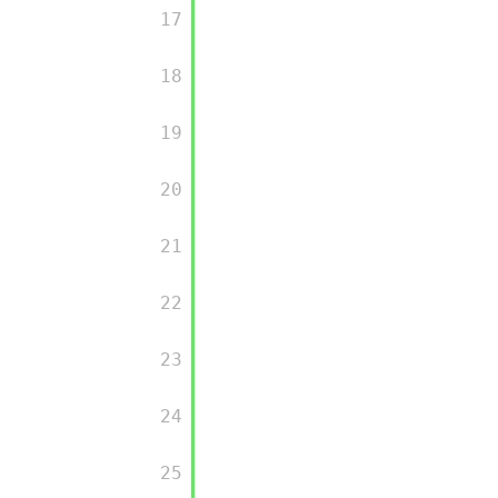
        17

        18

        19

        20

        21

        22

        23

        24

        25
