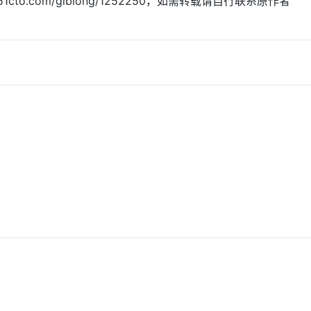
.51cto.com/glblong/1252250，如需转载请自行联系原作者