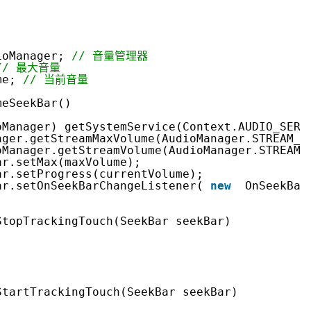
Deepseek-v4-pro
HappyHors
同享
万小智 AI 建站低至 15元/月
Qoder CN
AI 短剧/漫剧
云原生数据库 
快递物流查询
WordPress
成为服务伙
高校合作
点，立即开启云上创新
覆盖公网/内网、递归/权威、移动APP等全场景解析服务
送.CN域名，送备案服务码
基于千问大模型等，支持代码智能生成、研发智能问答
AI助力短剧
态智能体模型
旗舰 MoE 大模型，百万上下文与顶尖推理能力
图生视频，流
Ubuntu
服务生态伙伴
云工开物
企业应用
Works
Night Plan 支持 Qwen 3.8-Max
云原生大数据计算服务 MaxCompute
AI 办公
容器服务 Kub
NEW
ioManager;
// 音量管理器
GLM-5.2
Wan2.7-T
Red Hat
// 最大音量
30+ 款产品免费体验
Data Agent 驱动的一站式 Data+AI 开发治理平台
夜间 5 折，Qwen/Meoo/TokenPlan 客户专享
面向分析的企业级SaaS模式云数据仓库
AI智能应用
提供一站式管
科研合作
视觉 Coding、空间感知、多模态思考等全面升级
1M上下文，专为长程任务能力而生
me;
// 当前音量
ERP
堂（旗舰版）
SUSE
智能客服
meSeekBar()
CRM
防护产品
2个月
自动承接线索
建站小程序
oManager) getSystemService(Context.AUDIO_SERV
OA 办公系统
AI 应用构建
大模型原生
ager.getStreamMaxVolume(AudioManager.STREAM_M
oManager.getStreamVolume(AudioManager.STREAM_
力提升
财税管理
模板建站
ar.setMax(maxVolume);
Qoder
大模型服务平台百炼-应用模版
HOT
NEW
ar.setProgress(currentVolume);
面向真实软件
个人版上线、团队版降价；千问3.8-Max首发发尝鲜
丰富多元化的应用模版和解决方案
400电话
定制建站
ar.setOnSeekBarChangeListener(
new
OnSeekBar
万有无界
大模型服务平台百炼-智能体
方案
广告营销
模板小程序
StopTrackingTouch(SeekBar seekBar)
的模型效果
灵活可视化地构建企业级 Agent
定制小程序
秒悟
人工智能平台 PAI
APP 开发
云端极速 AI 
新一代 AI 视频生成模型，深度适配广告营销等场景
AI Native 的算法工程平台，一站式完成建模、训练、推理服务部署
建站系统
StartTrackingTouch(SeekBar seekBar)