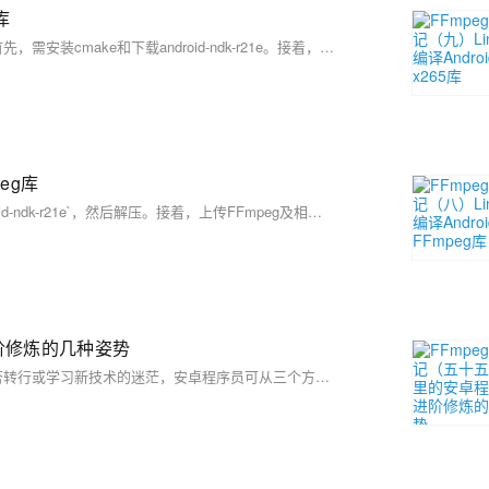
库
在Linux环境下，本文指导如何交叉编译x265的so库以适应Android。首先，需安装cmake和下载android-ndk-r21e。接着，下载x265源码，修改crosscompile.cmake的编译器设置。配置x265源码，使用指定的NDK路径，并在配置界面修改相关选项。随后，修改编译规则，编译并安装x265，调整pc描述文件并更新PKG_CONFIG_PATH。最后，修改FFmpeg配置脚本启用x265支持，编译安装FFmpeg，将生成的so文件导入Android工程，调整gradle配置以确保顺利运行。
eg库
在Linux环境下交叉编译Android所需的FFmpeg so库，首先下载`android-ndk-r21e`，然后解压。接着，上传FFmpeg及相关库（如x264、freetype、lame）源码，修改相关sh文件，将`SYSTEM=windows-x86_64`改为`SYSTEM=linux-x86_64`并删除回车符。对x264的configure文件进行修改，然后编译x264。同样编译其他第三方库。设置环境变量`PKG_CONFIG_PATH`，最后在FFmpeg源码目录执行配置、编译和安装命令，生成的so文件复制到App工程指定目录。
阶修炼的几种姿势
多年的互联网寒冬在今年尤为凛冽，坚守安卓开发愈发不易。面对是否转行或学习新技术的迷茫，安卓程序员可从三个方向进阶：1）钻研谷歌新技术，如Kotlin、Flutter、Jetpack等；2）拓展新功能应用，掌握Socket、OpenGL、WebRTC等专业领域技能；3）结合其他行业，如汽车、游戏、安全等，拓宽职业道路。这三个方向各有学习难度和保饭碗指数，助你在安卓开发领域持续成长。