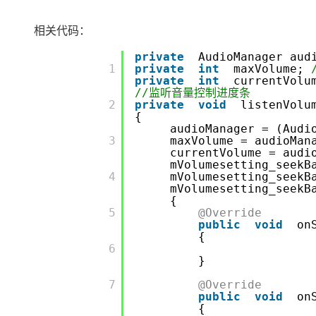
存储
天池大赛
Qwen3.7-Plus
云解析DNS
解决方案免费试用 新老
电子合同
最高领取价值200元试用
能看、能想、能动手的多模
安全
相关代码：
网络与CDN
AI 算法大赛
畅捷通
大数据开发治理平台 Data
AI 产品 免费试用
网络
private
AudioManager aud
安全
云开发大赛
Qwen3-VL-Plus
Tableau 订阅
        1

private
int
maxVolume;
1亿+ 大模型 tokens 和 
private
int
currentVolu
可观测
入门学习赛
中间件
AI空中课堂在线直播课
//监听音量控制进度条
云防火墙
140+云产品 免费试用
        2

private
void
listenVolu
上云与迁云
云原生的云上边界网络安全
产品新客免费试用，最长1
数据库
{
生态解决方案
audioManager = (Audi
大模型服务
企业出海
        3

maxVolume = audioMan
大模型ACA认证体验
大数据计算
currentVolume = audi
助力企业全员 AI 认知与能
行业生态解决方案
mVolumesetting_seekB
千问AI平台-Token Plan
政企业务
媒体服务
        4

mVolumesetting_seekB
开发者生态解决方案
mVolumesetting_seekB
{
企业服务与云通信
千问AI平台-模型体验
AI 开发和 AI 应用解决
        5

@Override
public
void
on
在线体验全尺寸、多种模态
域名与网站
{
        6

Happy 系列大模型
终端用户计算
}
        7

@Override
Serverless
public
void
on
{
开发工具