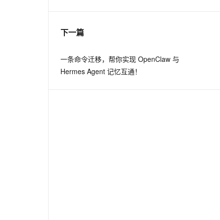
息提取
与 AI 智能体进行实时音视频通话
下一篇
ess,
boolean
fromUser)
从文本、图片、视频中提取结构化的属性信息
构建支持视频理解的 AI 音视频实时通话应用
rogress, AudioManager.FLAG_ALLOW_RINGER_MODES
t.diy 一步搞定创意建站
构建大模型应用的安全防护体系
一条命令迁移，帮你实现 OpenClaw 与
通过自然语言交互简化开发流程,全栈开发支持
通过阿里云安全产品对 AI 应用进行安全防护
Hermes Agent 记忆互通！