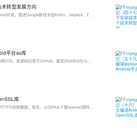
技术转型发展方向
IT寒冬使APP开发门槛提升，安卓程序员需转型。选项包括：深化Android开发，跟进Google新技术如Kotlin、Jetpack、Flutter及Compose；研究Android底层框架，掌握AOSP；转型Java后端开发，学习Spring Boot等框架；拓展大前端技能，掌握JavaScript、Node.js、Vue.js及特定框架如微信小程序、HarmonyOS；或转向C/C++底层开发，通过音视频项目如FFmpeg积累经验。每条路径都有相应的书籍和技术栈推荐，助你顺利过渡。
oid平台so库
ijkplayer是由B站研发的移动端播放器，基于FFmpeg 3.4，支持Android和iOS。其源码托管于GitHub，截至2024年9月15日，获得了3.24万星标和0.81万分支，尽管已停止更新6年。本文档介绍了如何在Linux环境下编译ijkplayer的so库，以便在较新的开发环境中使用。首先需安装编译工具并调整/tmp分区大小，接着下载并安装Android SDK和NDK，最后下载ijkplayer源码并编译。详细步骤包括环境准备、工具安装及库编译等。更多FFmpeg开发知识可参考相关书籍。
enSSL库
该文介绍了如何在Linux服务器上交叉编译Android的FFmpeg库以支持HTTPS视频播放。首先，从GitHub下载openssl源码，解压后通过编译脚本`build_openssl.sh`生成64位静态库。接着，更新环境变量加载openssl，并编辑FFmpeg配置脚本`config_ffmpeg_openssl.sh`启用openssl支持。然后，编译安装FFmpeg。最后，将编译好的库文件导入App工程的相应目录，修改视频链接为HTTPS，App即可播放HTTPS在线视频。