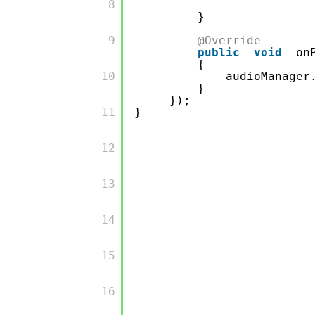
        8

大模型解决方案
}
迁移与运维管理
快速部署 Dify，高效搭建 
        9

@Override
public
void
on
专有云
{
        10

audioManager
10 分钟在聊天系统中增加
}
});
        11

}
        12

        13

        14

        15

        16
