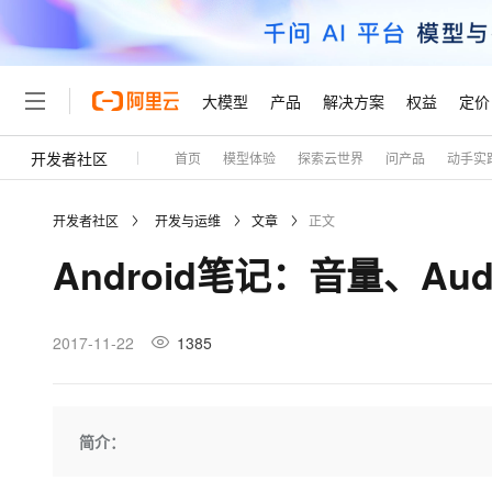
大模型
产品
解决方案
权益
定价
开发者社区
首页
模型体验
探索云世界
问产品
动手实
大模型
产品
解决方案
权益
定价
云市场
伙伴
服务
了解阿里云
精选产品
精选解决方案
普惠上云
产品定价
精选商城
成为销售伙伴
售前咨询
为什么选择阿里云
千问AI平台
开发者社区
开发与运维
文章
正文
了解云产品的定价详情
大模型服务平台百炼
千问办公，解锁你的工作
普惠上云 官方力荐
分销伙伴
在线服务
网站建设
什么是云计算
大
Android笔记：音量、Audi
大模型服务与应用平台
企业级Agent产品，直接
云服务器38元/年起，超
咨询伙伴
多端小程序
技术领先
云上成本管理
售后服务
轻量应用服务器
Agency Agents：拥
官方推荐返现计划
大模型
精选产品
精选解决方案
Salesforce 国际版订阅
稳定可靠
管理和优化成本
推荐新用户得奖励，单订单
销售伙伴合作计划
2017-11-22
1385
自助服务
友盟天域
安全合规
人工智能与机器学习
AI
文本生成
云数据库 RDS
HappyHorse 打造一
云工开物
无影生态合作计划
在线服务
观测云
分析师报告
高校专属算力普惠，学生认
计算
互联网应用开发
Qwen3.8-Max
HOT
Salesforce On Alibaba C
工单服务
Tuya 物联网平台阿里云
研究报告与白皮书
人工智能平台 PAI
快速拥有专属 OpenClaw
简介：
大模
Consulting Partner 合
大数据
容器
智能体时代全能旗舰模型
免费试用
短信专区
一站式AI开发、训练和推
蓝凌 OA
AI 大模型销售与服务生
现代化应用