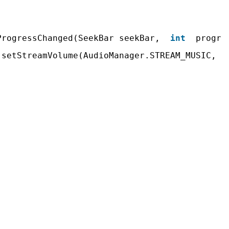
AI 应用
10分钟微调：让0.6B模型媲美235B模
多模态数据信
型
ProgressChanged(SeekBar seekBar,
int
progr
依托云原生高可用架构,实现Dify私有化部署
用1%尺寸在特定领域达到大模型90%以上效果
.setStreamVolume(AudioManager.STREAM_MUSIC, p
一个 AI 助手
超强辅助，Bol
即刻拥有 DeepSeek-R1 满血版
在企业官网、通讯软件中为客户提供 AI 客服
多种方案随心选，轻松解锁专属 DeepSeek