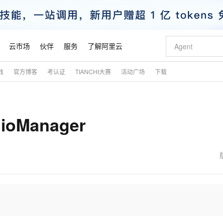
云市场
伙伴
服务
了解阿里云
践
官方博客
考认证
TIANCHI大赛
活动广场
下载
AI 特惠
数据与 API
成为产品伙伴
企业增值服务
最佳实践
价格计算器
AI 场景体
基础软件
产品伙伴合
阿里云认证
市场活动
配置报价
大模型
自助选配和估算价格
新方式
睿译宝，AI翻译排版一步到位
智启 AI 普惠权益
产品生态集成认证中心
企业支持计划
云上春晚
域名与网站
千问官方 MaaS 平台，为开发者和 Agent 而生，新用户赠送 1 亿 + tokens 额度
Qwen Aud
AI Coding
阿里云Maa
2026 阿里云
云服务器 E
为企业打
数据集
Windows
大模型认证
模型
NEW
NEW
oManager
交付可用成果
值低价云产品抢先购
上传文档即自动完成翻译和格式还原
至高享 1亿+免费 tokens，加速 Al 应用落地
提供智能易用的域名与建站服务
智能编程，一键
安全可靠、
产品生态伙伴
专家技术服务
云上奥运之旅
弹性计算合作
阿里云中企出
手机三要素
宝塔 Linux
全部认证
价格优势
有专属领域专家
GLM-5.2：长任务时代开源旗舰模型
阿里云 OPC 创新助力计划
千问大模型
即刻拥有 DeepS
AI 电商营销
对象存储 O
大模型
产品生态伙伴工作台
企业增值服务台
云栖战略参考
云存储合作计
云栖大会
身份实名认证
CentOS
训练营
推动算力普惠，释放技术红利
最高返9万
多领域专家智能体,一键组建 AI 虚拟交付团队
快速构建应用程序和网站，即刻迈出上云第一步
至高百万元 Token 补贴，加速一人公司成长
多元化、高性能、安全可靠的大模型服务
真正可用的 1M 上下文,一次完成代码全链路开发
轻松解锁专属 Dee
从图文生成到
云上的中国
数据库合作计
活动全景
短信
Docker
图片和
站式影视创作平台
Hermes Agent，打造自进化智能体
Token Plan 模型订阅计划
数字证书管理服务（原SSL证书）
5 分钟轻松部署
AI 广告创作
无影云电脑
企业成长
NEW
信息公告
看见新力量
云网络合作计
OCR 文字识别
JAVA
证享300元代金券
可视化编排打通从文字构思到成片全链路闭环
全托管，含MySQL、PostgreSQL、SQL Server、MariaDB多引擎
自主进化，持久记忆，越用越聪明
Qwen3.8-Max 首发尝鲜，限时加量 10 倍，夜间低至2折
实现全站HTTPS，呈现可信的WEB访问
图文、视频一
随时随地安
魔搭 Mode
Kimi-K3
HappyHors
NEW
loud
服务实践
官网公告
金融模力时刻
Salesforce O
版
发票查验
全能环境
Claude Code + GStack 打造工程团队
千问办公，限时限量积分加倍
Qoder
低代码高效构
AI 建站
短信服务
型
NEW
作计划
Kimi 最新旗舰模型，长程编程与推理利器
让文字生成流
计划
创新中心
魔搭 ModelSc
健康状态
理服务
让AI从“聊天伙伴”进化为能干活的“数字员工”
安装技能 GStack，拥有专属 AI 工程团队
你的AI工作搭子，覆盖日常办公高频场景
面向真实软件的智能体编程平台
0 代码专业建
客户案例
天气预报查询
操作系统
态合作计划