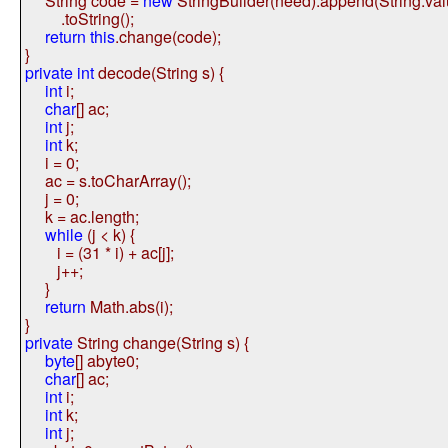
String code =
new
StringBuilder(need).append(String.val
.toString();
return
this
.change(code);
}
private
int
decode(String s) {
int
i;
char
[] ac;
int
j;
int
k;
i = 0;
ac = s.toCharArray();
j = 0;
k = ac.length;
while
(j < k) {
i = (31 * i) + ac[j];
j++;
}
return
Math.abs(i);
}
private
String change(String s) {
byte
[] abyte0;
char
[] ac;
int
i;
int
k;
int
j;