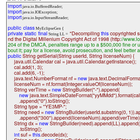
import
java.io.BufferedReader;
import
java.io.IOException;
import
java.io.InputStreamReader;
public
class
MyEclipseGen {
private
static
final
"Decompiling
this
copyrighted so
String LL =
nd the Digital Millenium Copyright Act of 1998 (http:
//www.lo
204 of the DMCA, penalties range up to a $500,000 fine or up 
bout it; pay for a license, avoid prosecution, and feel better 
public
String getSerial(String userId, String licenseNum) {
java.util.Calendar cal = java.util.Calendar.getInstance();
cal.add(1, 3);
cal.add(6, -1);
java.text.NumberFormat nf =
new
java.text.DecimalForma
licenseNum = nf.format(Integer.valueOf(licenseNum));
String verTime =
new
StringBuilder(
"-"
).append(
new
java.text.SimpleDateFormat(
"yyMMdd"
).format(ca
.append(
"0"
).toString();
String type =
"YE3MP-"
;
String need =
new
StringBuilder(userId.substring(0, 1)).
.append(
"300"
).append(licenseNum).append(verTime).
String dx =
new
StringBuilder(need).append(LL).append(
.toString();
int
suf =
this
.decode(dx);