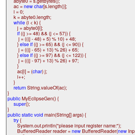
abyte0 = s.getBytes();
ac =
new
char
[s.length()];
i = 0;
k = abyte0.length;
while
(i < k) {
j = abyte0[i];
if
((j >= 48) && (j <= 57)) {
j = (((j - 48) + 5) % 10) + 48;
}
else
if
((j >= 65) && (j <= 90)) {
j = (((j - 65) + 13) % 26) + 65;
}
else
if
((j >= 97) && (j <= 122)) {
j = (((j - 97) + 13) % 26) + 97;
}
ac[i] = (
char
) j;
i++;
}
return
String.valueOf(ac);
}
public
MyEclipseGen() {
super
();
}
public
static
void
main(String[] args) {
try
{
System.out.println(
"please input register name:"
);
BufferedReader reader =
new
BufferedReader(
new
Inp