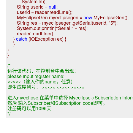
System.in));
String userId =
null
;
userId = reader.readLine();
MyEclipseGen myeclipsegen =
new
MyEclipseGen();
String res = myeclipsegen.getSerial(userId,
"5"
);
System.out.println(
"Serial:"
+ res);
reader.readLine();
}
catch
(IOException ex) {
}
}
}
/*
运行该代码，在控制台中会出现：
please input register name:
×××××（输入你的name，任意）
即生成序列号： ××××× ××××× ×××××
进入myeclipse,在菜单中选择 Myeclipse->Subscription Info
然后 输入Subscriber和Subscription code即可。
注册码可以用1095天
*/