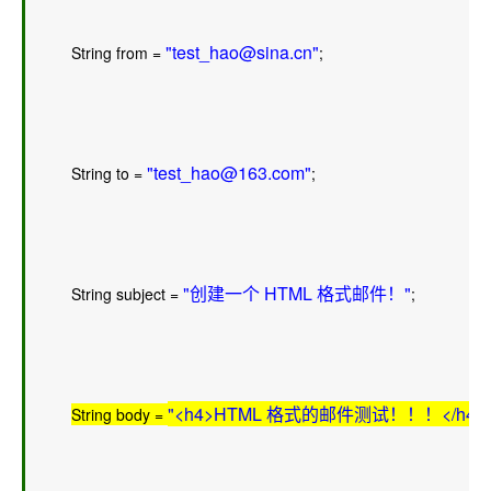
"test_hao@sina.cn"
        String from = 
;  
"test_hao@163.com"
        String to = 
;  
"创建一个 HTML 格式邮件！"
        String subject = 
;  
"<h4>HTML 格式的邮件测试！！！</h4> 
String body = 