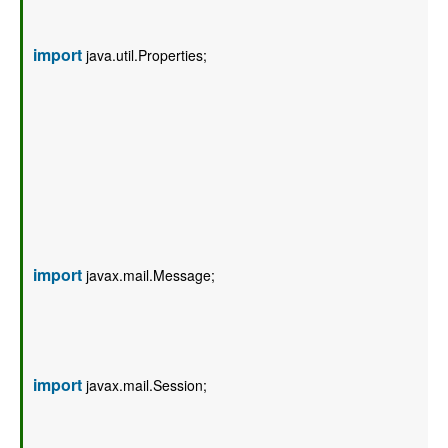
import
 java.util.Properties;  
import
 javax.mail.Message;  
import
 javax.mail.Session;  