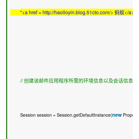
"<a href = http://haolloyin.blog.51cto.com/> 蚂蚁</a>"
; 
// 创建该邮件应用程序所需的环境信息以及会话信息 
new
        Session session = Session.getDefaultInstance(
 Properti