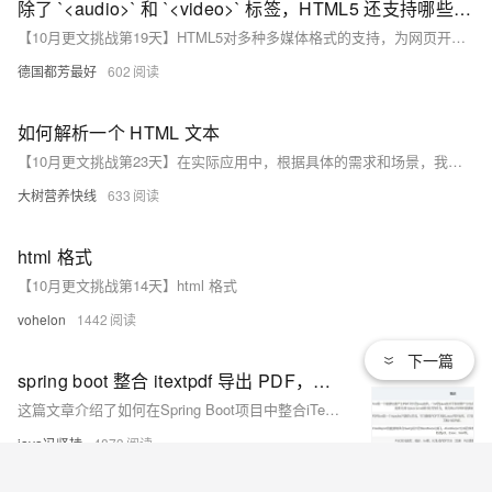
除了 `<audio>` 和 `<video>` 标签，HTML5 还支持哪些多媒体格式？
【10月更文挑战第19天】HTML5对多种多媒体格式的支持，为网页开发者提供了丰富的选择，能够更好地满足不同类型多媒体内容在网页中的展示和交互需求，提升了网页的用户体验和多媒体应用的多样性。
德国都芳最好
602
如何解析一个 HTML 文本
【10月更文挑战第23天】在实际应用中，根据具体的需求和场景，我们可以灵活选择解析方法，并结合其他相关技术来实现高效、准确的 HTML 解析。随着网页技术的不断发展，解析 HTML 文本的方法也在不断更新和完善，
大树营养快线
633
html 格式
【10月更文挑战第14天】html 格式
vohelon
1442
下一篇
spring boot 整合 itextpdf 导出 PDF，写入大文本，写入HTML代码，分析当下导出PDF的几个工具
这篇文章介绍了如何在Spring Boot项目中整合iTextPDF库来导出PDF文件，包括写入大文本和HTML代码，并分析了几种常用的Java PDF导出工具。
java冯坚持
4873