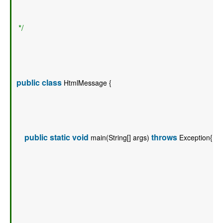
 */
public
class
 HtmlMessage {  
public
static
void
throws
 main(String[] args) 
 Exception{  