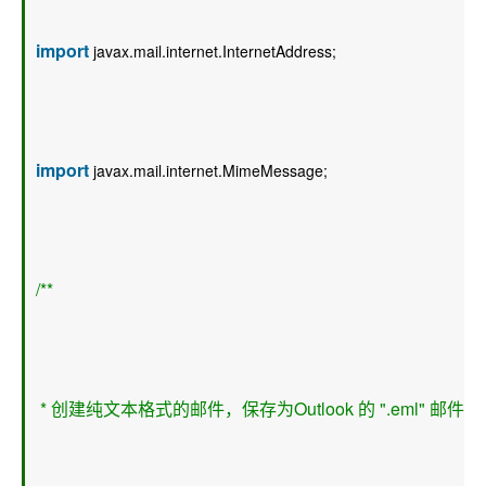
import
 javax.mail.internet.InternetAddress;  
import
 javax.mail.internet.MimeMessage;  
/** 
 * 创建纯文本格式的邮件，保存为Outlook 的 ".eml" 邮件格