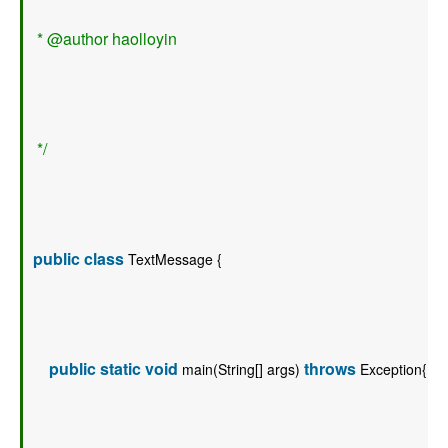
 * @author haolloyin 
 */
public
class
 TextMessage {  
public
static
void
throws
 main(String[] args) 
 Exception{  