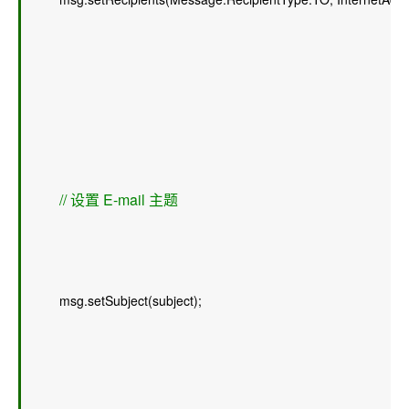
// 设置 E-mail 主题 
        msg.setSubject(subject);  