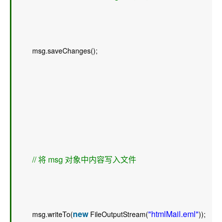
        msg.saveChanges();  
// 将 msg 对象中内容写入文件 
new
"htmlMail.eml"
        msg.writeTo(
 FileOutputStream(
));  