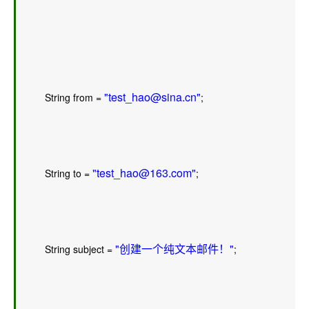
"test_hao@sina.cn"
        String from = 
;  
"test_hao@163.com"
        String to = 
;  
"创建一个纯文本邮件！"
        String subject = 
;  