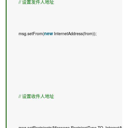
// 设置发件人地址 
new
        msg.setFrom(
 InternetAddress(from));  
// 设置收件人地址 
        msg.setRecipients(Message.RecipientType.TO, InternetAddre