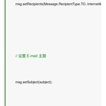
        msg.setRecipients(Message.RecipientType.TO, InternetAddre
// 设置 E-mail 主题 
        msg.setSubject(subject);  