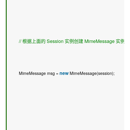
// 根据上面的 Session 实例创建 MimeMessage 实
new
        MimeMessage msg = 
 MimeMessage(session);  