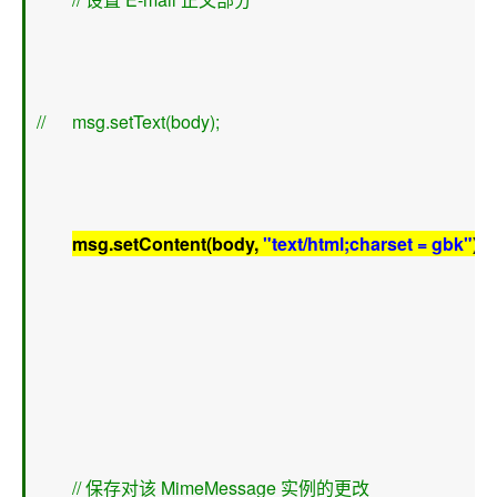
//      msg.setText(body); 
msg.setContent(body, 
"text/html;charset = gbk"
); 
// 保存对该 MimeMessage 实例的更改 