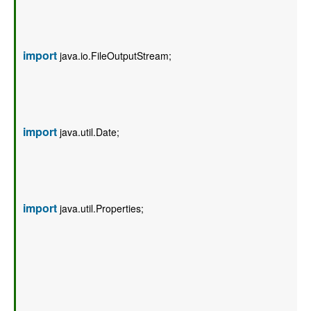
import
 java.io.FileOutputStream;  
import
 java.util.Date;  
import
 java.util.Properties;  