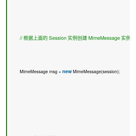
// 根据上面的 Session 实例创建 MimeMessage 实
new
        MimeMessage msg = 
 MimeMessage(session);  