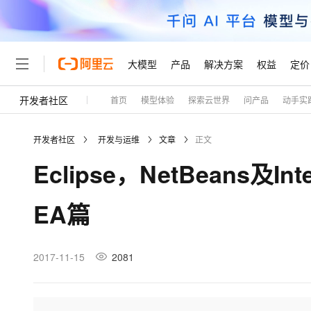
大模型
产品
解决方案
权益
定价
开发者社区
首页
模型体验
探索云世界
问产品
动手实
大模型
产品
解决方案
权益
定价
云市场
伙伴
服务
了解阿里云
精选产品
精选解决方案
普惠上云
产品定价
精选商城
成为销售伙伴
售前咨询
为什么选择阿里云
千问AI平台
开发者社区
开发与运维
文章
正文
了解云产品的定价详情
大模型服务平台百炼
千问办公，解锁你的工作
普惠上云 官方力荐
分销伙伴
在线服务
网站建设
什么是云计算
大
Eclipse，NetBeans及Inte
大模型服务与应用平台
企业级Agent产品，直接
云服务器38元/年起，超
咨询伙伴
多端小程序
技术领先
云上成本管理
售后服务
轻量应用服务器
Agency Agents：拥
官方推荐返现计划
大模型
精选产品
精选解决方案
Salesforce 国际版订阅
稳定可靠
EA篇
管理和优化成本
推荐新用户得奖励，单订单
销售伙伴合作计划
自助服务
友盟天域
安全合规
人工智能与机器学习
AI
文本生成
云数据库 RDS
HappyHorse 打造一
云工开物
无影生态合作计划
在线服务
观测云
分析师报告
高校专属算力普惠，学生认
计算
互联网应用开发
2017-11-15
2081
Qwen3.8-Max
HOT
Salesforce On Alibaba C
工单服务
Tuya 物联网平台阿里云
研究报告与白皮书
人工智能平台 PAI
快速拥有专属 OpenClaw
大模
Consulting Partner 合
大数据
容器
智能体时代全能旗舰模型
免费试用
短信专区
一站式AI开发、训练和推
蓝凌 OA
AI 大模型销售与服务生
现代化应用