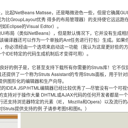
起NetBeans Matisse，还是略微逊色一些，但是它确属GU
为比GroupLayout优秀 得多的布局管理器）的支持使它远远跑
ipse的Visual Editor）。
的UI布局（类似NetBeans），但是默认情况下，它并没有生成相
（该编译器还可以作为一个单独的Ant任务进行打包）生成。如果
，那么，你必须经由一个选项来启动这一功能（我认为这是更好些的
一个IDE特定的代码生成机制后才变得可用）。
一个良好的例子是，它甚至支持下载所有你需要的Struts库！它不仅
还提供了一个称为Struts Assistant的专用Struts面板，用于针
on.xml —提供图形化的编辑器和生产向导。
规的IDEA JSP/HTML编辑器已经比较优秀了—尽管没有一个可
）的支持对于操作大量 DHTML或AJAX代码的任何开发者都是一
还支持浏览器特定的元素（IE， Mozilla和Opera）以及流行的
EA对Struts提供支持的例 子请参考图5和图6。）