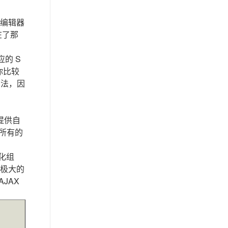
I编辑器
在了那
应的 S
你比较
方法，因
提供自
对所有的
视化组
个极大的
AJAX