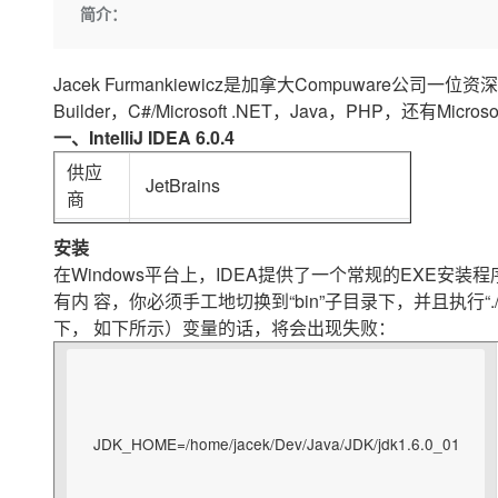
存储
天池大赛
Qwen3.7-Plus
简介：
云解析DNS
解决方案免费试用 新老
电子合同
最高领取价值200元试用
能看、能想、能动手的多模
安全
网络与CDN
AI 算法大赛
畅捷通
Jacek Furmankiewicz是加拿大Compuware公司
大数据开发治理平台 Data
AI 产品 免费试用
网络
安全
云开发大赛
Qwen3-VL-Plus
Tableau 订阅
Builder，C#/Microsoft .NET，Java，PHP，还有Microsof
1亿+ 大模型 tokens 和 
可观测
入门学习赛
一、IntelliJ IDEA 6.0.4
中间件
AI空中课堂在线直播课
云防火墙
140+云产品 免费试用
供应
上云与迁云
云原生的云上边界网络安全
产品新客免费试用，最长1
数据库
JetBrains
商
生态解决方案
大模型服务
企业出海
大模型ACA认证体验
大数据计算
网站
[url]www.jetbrains.com/idea[/url]
安装
助力企业全员 AI 认知与能
行业生态解决方案
千问AI平台-Token Plan
政企业务
在Windows平台上，IDEA提供了一个常规的EXE安装
媒体服务
299.00的升级
499.00
（
加
上
（
加
上
价格
开发者生态解决方案
有内 容，你必须手工地切换到“bin”子目录下，并且执行“./i
费）
企业服务与云通信
下， 如下所示）变量的话，将会出现失败：
千问AI平台-模型体验
AI 开发和 AI 应用解决
在线体验全尺寸、多种模态
域名与网站
Happy 系列大模型
终端用户计算
      JDK_HOME=/home/jacek/Dev/Java/JDK/jdk1.6.0_01

Serverless
开发工具