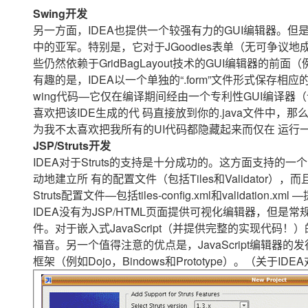
Swing开发
另一方面，IDEA也提供一个较强有力的GUI编辑器。但是，比
中的亚军。特别是，它对于JGoodies表单（无可争议地成
些仍然依赖于GridBagLayout技术的GUI编辑器的前面（例如Ecl
有趣的是，IDEA以一个单独的“.form”文件形式保存相应
wing代码—它仅在编译期间经由一个专利性GUI编译器
喜欢把该IDE生成的代 码直接放到你的.java文件中
为我不太喜欢把我所有的UI代码都隐藏起来而仅在 运行
JSP/Struts开发
IDEA对于Struts的支持是十分成功的。这方面支持的
动地建立所 有的配置文件（包括Tiles和Validator），而且
Struts配置文件—包括tiles-config.xml和validati
IDEA没有为JSP/HTML页面提供可视化编辑器，但是常
件。对于嵌入式JavaScript（并提供完整的实现代码！
福音。另一个值得注意的优点是，JavaScript编辑器的发行
框架（例如Dojo，Bindows和Prototype）。（关于ID