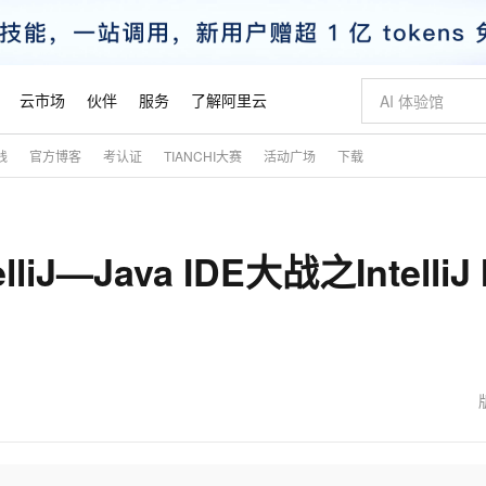
云市场
伙伴
服务
了解阿里云
践
官方博客
考认证
TIANCHI大赛
活动广场
下载
AI 特惠
数据与 API
成为产品伙伴
企业增值服务
最佳实践
价格计算器
AI 场景体
基础软件
产品伙伴合
阿里云认证
市场活动
配置报价
大模型
自助选配和估算价格
新方式
睿译宝，AI翻译排版一步到位
智启 AI 普惠权益
产品生态集成认证中心
企业支持计划
云上春晚
域名与网站
千问官方 MaaS 平台，为开发者和 Agent 而生，新用户赠送 1 亿 + tokens 额度
Qwen Aud
AI Coding
阿里云Maa
2026 阿里云
云服务器 E
为企业打
数据集
Windows
大模型认证
模型
NEW
NEW
lliJ—Java IDE大战之IntelliJ 
交付可用成果
值低价云产品抢先购
上传文档即自动完成翻译和格式还原
至高享 1亿+免费 tokens，加速 Al 应用落地
提供智能易用的域名与建站服务
智能编程，一键
安全可靠、
产品生态伙伴
专家技术服务
云上奥运之旅
弹性计算合作
阿里云中企出
手机三要素
宝塔 Linux
全部认证
价格优势
有专属领域专家
GLM-5.2：长任务时代开源旗舰模型
阿里云 OPC 创新助力计划
千问大模型
即刻拥有 DeepS
AI 电商营销
对象存储 O
大模型
产品生态伙伴工作台
企业增值服务台
云栖战略参考
云存储合作计
云栖大会
身份实名认证
CentOS
训练营
推动算力普惠，释放技术红利
最高返9万
多领域专家智能体,一键组建 AI 虚拟交付团队
快速构建应用程序和网站，即刻迈出上云第一步
至高百万元 Token 补贴，加速一人公司成长
多元化、高性能、安全可靠的大模型服务
真正可用的 1M 上下文,一次完成代码全链路开发
轻松解锁专属 Dee
从图文生成到
云上的中国
数据库合作计
活动全景
短信
Docker
图片和
站式影视创作平台
Hermes Agent，打造自进化智能体
Token Plan 模型订阅计划
数字证书管理服务（原SSL证书）
5 分钟轻松部署
AI 广告创作
无影云电脑
企业成长
NEW
信息公告
看见新力量
云网络合作计
OCR 文字识别
JAVA
证享300元代金券
可视化编排打通从文字构思到成片全链路闭环
全托管，含MySQL、PostgreSQL、SQL Server、MariaDB多引擎
自主进化，持久记忆，越用越聪明
Qwen3.8-Max 首发尝鲜，限时加量 10 倍，夜间低至2折
实现全站HTTPS，呈现可信的WEB访问
图文、视频一
随时随地安
魔搭 Mode
Kimi-K3
HappyHors
NEW
loud
服务实践
官网公告
金融模力时刻
Salesforce O
版
发票查验
全能环境
Claude Code + GStack 打造工程团队
千问办公，限时限量积分加倍
Qoder
低代码高效构
AI 建站
短信服务
型
NEW
作计划
Kimi 最新旗舰模型，长程编程与推理利器
让文字生成流
计划
创新中心
魔搭 ModelSc
健康状态
理服务
让AI从“聊天伙伴”进化为能干活的“数字员工”
安装技能 GStack，拥有专属 AI 工程团队
你的AI工作搭子，覆盖日常办公高频场景
面向真实软件的智能体编程平台
0 代码专业建
客户案例
天气预报查询
操作系统
态合作计划