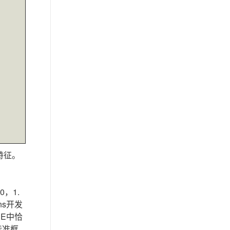
心特征。
，1.
ns开发
E中恰
标准框