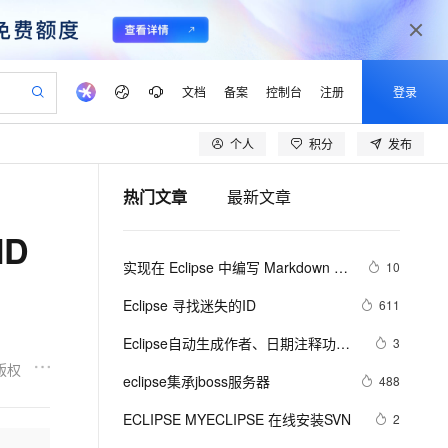
文档
备案
控制台
注册
登录
个人
积分
发布
验
作计划
器
AI 活动
专业服务
服务伙伴合作计划
开发者社区
加入我们
产品动态
服务平台百炼
阿里云 OPC 创新助力计划
热门文章
最新文章
一站式生成采购清单，支持单品或批量购买
io：打造专属 AI 语音助手
S产品伙伴计划（繁花）
峰会
CS
造的大模型服务与应用开发平台
一句话生成原生可编辑精美 PPT 文稿
AI 生产力先锋
Al MaaS 服务伙伴赋能合作
域名
博文
Careers
至高可申请百万元
Qwen3.8-Max 模型上线
ID
开启高性价比 AI 编程新体验
弹性可伸缩的云计算服务
Qwen-Audio-3.0-Realtime 端到端实时语音角色扮演
输入一句话想法, 轻松生成专业的 PPT
先锋实践拓展 AI 生产力的边界
Token 补贴，五大权
计划
海大会
伙伴信用分合作计划
商标
问答
社会招聘
实现在 Eclipse 中编写 Markdown 文
10
益加速 OPC 成功
eek-V4-Pro
SS
一键部署幻兽帕鲁游戏服务器
飞天发布时刻
HOT
Open Search 向量检索版支
划
备案
电子书
校园招聘
件
pSeek-V4-Pro
视频创作，一键激活电商全链路生产力
稳定、安全、高性价比、高性能的云存储服务
一键购买专属联机服务器，轻松开启游戏
所见，即是所愿
持视频检索 Pipeline 功能
更多支持
Eclipse 寻找迷失的ID
611
划
公司注册
镜像站
视频生成
语音识别与合成
专属 QwenPaw
漫剧工坊：一站式动画创作平台
AI 实训营
HOT
应用身份服务 (IDaaS)
Eclipse自动生成作者、日期注释功能
3
合作伙伴培训与认证
划
上云迁移
站生成，高效打造优质广告素材
全接入的云上超级电脑
从聊天伙伴进化为能主动干活的本地数字员工
快速生产连贯的高质量长漫剧
从基础到进阶，Agent 创客手把手教你
OpenClaw 管理能力上线
设置
版权
lScope
我要反馈
e-1.1-T2V
Qwen3-TTS-Flash
eclipse集承jboss服务器
488
查询合作伙伴
n Alibaba Cloud ISV 合作
代维服务
建企业门户网站
10 分钟搭建微信、支付宝小程序
MaxCompute MaxFrame 提
畅细腻的高质量视频
离线语音合成大模型，多语言方言自适应，低延迟高稳定
创新加速
ECLIPSE MYECLIPSE 在线安装SVN
ope
登录合作伙伴管理后台
2
我要建议
站，无忧落地极速上线
以可视化方式快速构建移动和 PC 门户网站
国内短信简单易用，安全可靠，秒级触达，全球覆盖200+国家和地区。
高效部署网站，快速应用到小程序
供自动弹性内存功能