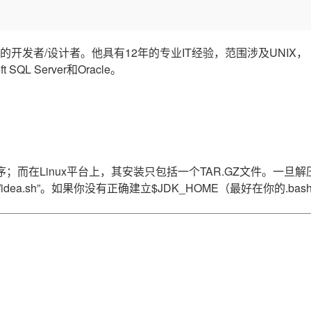
Deepseek-v4-pro
HappyHors
同享
万小智 AI 建站低至 15元/月
Qoder CN
AI 短剧/漫剧
云原生数据库 
快递物流查询
WordPress
成为服务伙
高校合作
点，立即开启云上创新
覆盖公网/内网、递归/权威、移动APP等全场景解析服务
送.CN域名，送备案服务码
基于千问大模型等，支持代码智能生成、研发智能问答
AI助力短剧
态智能体模型
旗舰 MoE 大模型，百万上下文与顶尖推理能力
图生视频，流
Ubuntu
服务生态伙伴
云工开物
企业应用
一位资深的开发者/设计者。他具有12年的专业IT经验，范围涉及UNIX， P
Works
Night Plan 支持 Qwen 3.8-Max
云原生大数据计算服务 MaxCompute
AI 办公
容器服务 Kub
NEW
GLM-5.2
Wan2.7-T
Red Hat
t SQL Server和Oracle。
30+ 款产品免费体验
Data Agent 驱动的一站式 Data+AI 开发治理平台
夜间 5 折，Qwen/Meoo/TokenPlan 客户专享
面向分析的企业级SaaS模式云数据仓库
AI智能应用
提供一站式管
科研合作
视觉 Coding、空间感知、多模态思考等全面升级
1M上下文，专为长程任务能力而生
ERP
堂（旗舰版）
SUSE
智能客服
CRM
防护产品
2个月
自动承接线索
建站小程序
OA 办公系统
AI 应用构建
大模型原生
力提升
财税管理
模板建站
Qoder
大模型服务平台百炼-应用模版
HOT
NEW
程序；而在Linux平台上，其安装只包括一个TAR.GZ文件。一旦
面向真实软件
个人版上线、团队版降价；千问3.8-Max首发发尝鲜
丰富多元化的应用模版和解决方案
400电话
定制建站
dea.sh”。如果你没有正确建立$JDK_HOME（最好在你的.bash
万有无界
大模型服务平台百炼-智能体
方案
广告营销
模板小程序
的模型效果
灵活可视化地构建企业级 Agent
定制小程序
秒悟
人工智能平台 PAI
APP 开发
云端极速 AI 
新一代 AI 视频生成模型，深度适配广告营销等场景
AI Native 的算法工程平台，一站式完成建模、训练、推理服务部署
建站系统