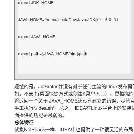
export JDK_HOME

大模型解决方案
迁移与运维管理
快速部署 Dify，高效搭建 
JAVA_HOME=/home/jacek/Dev/Java/JDK/jdk1.6.0_01

专有云
10 分钟在聊天系统中增加
export JAVA_HOME

export path=$JAVA_HOME/bin:$path

遗憾的是，JetBrains并没有对于任何主流的Linux
如，不支 持桌面快捷方式或创建K菜单入口）。更糟糕的是，从K
将返回一个关于 JAVA_HOME还没有建立的错误，
手工执行“./idea.sh”。总之， IDEA在Linux平
面提供的功能是最弱的。
总体特征
就象NetBeans一样，IDEA中也提供了一种很灵活的