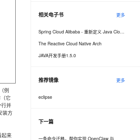
相关电子书
更多
息提取
与 AI 智能体进行实时音视频通话
从文本、图片、视频中提取结构化的属性信息
构建支持视频理解的 AI 音视频实时通话应用
Spring Cloud Alibaba - 重新定义 Java Cloud-Native
t.diy 一步搞定创意建站
构建大模型应用的安全防护体系
The Reactive Cloud Native Arch
通过自然语言交互简化开发流程,全栈开发支持
通过阿里云安全产品对 AI 应用进行安全防护
JAVA开发手册1.5.0
推荐镜像
更多
成（例
eclipse
作（它
令行并
在安装方
下一篇
看起来
一条命令迁移，帮你实现 OpenClaw 与