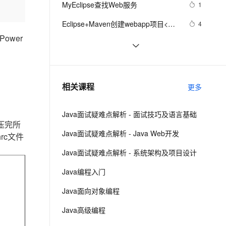
安全
MyEclipse查找Web服务
我要投诉
e-1.1-I2V
Cosyvoice-V3-Flash
1
PolarDB
上云场景组合购
Milvus 弹性伸缩功能新增节
伴
漫剧创作，剧本、分镜、视频高效生成
100%兼容MySQL、PostgreSQL，兼容Oracle，支持集中和分布式
覆盖90%+业务场景，专享组合折扣价
点支持范围
畅自然，细节丰富
高表现力语音合成大模型，语音克隆听感自然
VPN
Eclipse+Maven创建webapp项目<一> 
4
(转)
ower
ernetes 版 ACK
云聚AI 严选权益
AI 原生数据库服务发布
SSL 证书
在eclipse中打开文件所在的目录
486
2V
Fun-ASR
，一键激活高效办公新体验
理容器应用的 K8s 服务
精选AI产品，从模型到应用全链提效
Agent 数据网关
文戏情感细腻自然，动作戏激烈拳拳到肉，实现更强表演能力
支持中英文自由切换，具备更强的噪声鲁棒性
堡垒机
MyEclipse自动生成注释，编辑默认
638
AI 用量加速计划
云原生数据库 PolarDB
注释模板
防火墙
、识别商机，让客服更高效、服务更出色。
修改eclipse的背景色(转载)
新老同享，达量后返
Agentic Database 发布
7
相关课程
更多
主机安全
应用
Java面试疑难点解析 - 面试技巧及语言基础
千问办公
NEW
AI 应用及服务市场
解压完所
的智能体编程平台
一站式AI生产力平台
Java面试疑难点解析 - Java Web开发
rc文件
AI 应用
伶鹊
Java面试疑难点解析 - 系统架构及项目设计
企业级人与Agent协作平台，接入和调度多个数字员工
智能客服平台，对话机器人、对话分析、智能外呼
大模型
Java编程入门
大模型服务平台百炼 - 全妙
自然语言处理
Java面向对象编程
应用创作平台
多模态内容创作工具，已接入 DeepSeek
数据标注
Java高级编程
机器学习