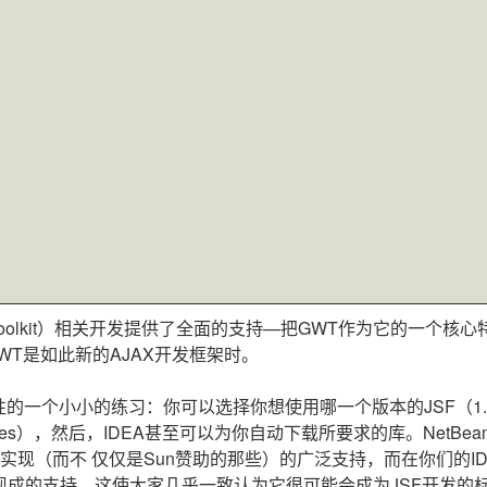
eb Toolkit）相关开发提供了全面的支持—把GWT作为它的一个核
T是如此新的AJAX开发框架时。
活性的一个小小的练习：你可以选择你想使用哪一个版本的JSF（1.0
yFaces），然后，IDEA甚至可以为你自动下载所要求的库。NetBea
现（而不 仅仅是Sun赞助的那些）的广泛支持，而在你们的ID
供了现成的支持，这使大家几乎一致认为它很可能会成为JSF开发的