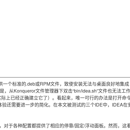
AI 应用
10分钟微调：让0.6B模型媲美235B模
多模态数据信
型
依托云原生高可用架构,实现Dify私有化部署
用1%尺寸在特定领域达到大模型90%以上效果
一个 AI 助手
超强辅助，Bol
即刻拥有 DeepSeek-R1 满血版
在企业官网、通讯软件中为客户提供 AI 客服
多种方案随心选，轻松解锁专属 DeepSeek
发布提供一个标准的.deb或RPM文件，致使安装无法与桌面良好地集
onqueror文件管理器下双击“bin/idea.sh”文件也无法工
尽管实际上已经正确建立它了）。看起来，唯一可行的办法是打开命
台上的安装体验还需要进一步的简化。在本文被测试的三个IDE中，IDEA
布局，对于各种配置都提供了相应的停靠/固定/浮动面板。然而，这