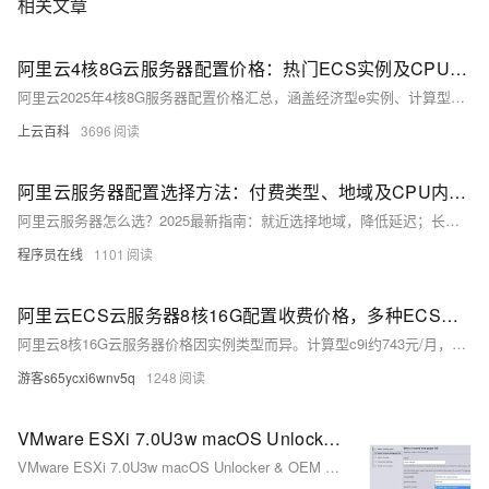
相关文章
阿里云4核8G云服务器配置价格：热门ECS实例及CPU处理器型号说明
阿里云2025年4核8G服务器配置价格汇总，涵盖经济型e实例、计算型c9i等热门ECS实例，CPU含Intel Xeon及AMD EPYC系列，月费159元起，年付低至1578元，按小时计费0.45元起，实际购买享折扣优惠。
上云百科
3696
阿里云服务器配置选择方法：付费类型、地域及CPU内存配置全解析
阿里云服务器怎么选？2025最新指南：就近选择地域，降低延迟；长期使用选包年包月，短期灵活选按量付费；企业选2核4G5M仅199元/年，个人选2核2G3M低至99元/年，高性价比爆款推荐，轻松上云。
程序员在线
1101
阿里云ECS云服务器8核16G配置收费价格，多种ECS实例CPU及费用清单
阿里云8核16G云服务器价格因实例类型而异。计算型c9i约743元/月，一年6450元（7折）；通用算力型u1仅673元/月，一年4225元（5.1折）。实际价格享时长折扣，详情见ECS官网。
游客s65ycxi6wnv5q
1248
VMware ESXi 7.0U3w macOS Unlocker & OEM BIOS 2.7 标准版和厂商定制版
VMware ESXi 7.0U3w macOS Unlocker & OEM BIOS 2.7 标准版和厂商定制版