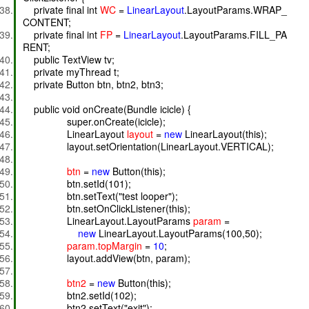
private final int
WC
=
LinearLayout
.LayoutParams.WRAP_
CONTENT;
private final int
FP
=
LinearLayout
.LayoutParams.FILL_PA
RENT;
public TextView tv;
private myThread t;
private Button btn, btn2, btn3;
public void onCreate(Bundle icicle) {
super.onCreate(icicle);
LinearLayout
layout
=
new
LinearLayout(this);
layout.setOrientation(LinearLayout.VERTICAL);
btn
=
new
Button(this);
btn.setId(101);
btn.setText("test looper");
btn.setOnClickListener(this);
LinearLayout.LayoutParams
param
=
new
LinearLayout.LayoutParams(100,50);
param.topMargin
=
10
;
layout.addView(btn, param);
btn2
=
new
Button(this);
btn2.setId(102);
btn2.setText("exit");