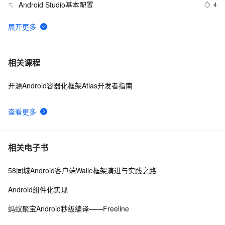
Android Studio基本配置
4
5
Android Socket与服务器通信通用Demo
5
6
FFmpeg开发笔记（五十九）Linux编译ijkplayer的
5
7
相关课程
Android平台so库
开源Android容器化框架Atlas开发者指南
申请google android map api key
3
8
查看更多
[Android]Activity跳转传递任意类型的数据、Activity为
586
9
SingleTask时代替StartActivityForResult的解决方案
4.2、Android Studio压缩你的代码和资源
3
10
相关电子书
58同城Android客户端Walle框架演进与实践之路
Android组件化实现
蚂蚁聚宝Android秒级编译——Freeline