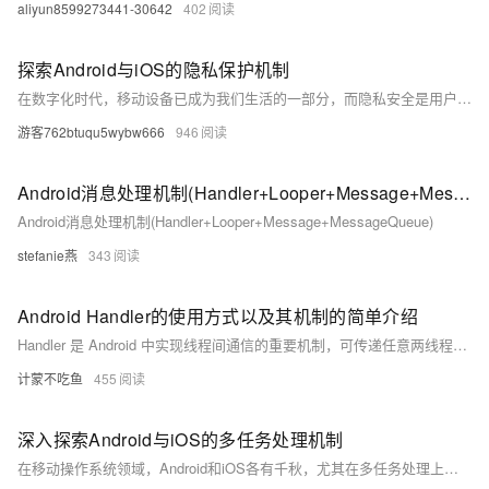
aliyun8599273441-30642
402
探索Android与iOS的隐私保护机制
在数字化时代，移动设备已成为我们生活的一部分，而隐私安全是用户最为关注的问题之一。本文将深入探讨Android和iOS两大主流操作系统在隐私保护方面的策略和实现方式，分析它们各自的优势和不足，以及如何更好地保护用户的隐私。
游客762btuqu5wybw666
946
Android消息处理机制(Handler+Looper+Message+MessageQueue)
Android消息处理机制(Handler+Looper+Message+MessageQueue)
stefanie燕
343
Android Handler的使用方式以及其机制的简单介绍
Handler 是 Android 中实现线程间通信的重要机制，可传递任意两线程数据。常用场景包括子线程向主线程（UI 线程）传递结果，以及主线程向子线程发送消息。其核心涉及四个类：Handler（发送/接收消息）、Message（消息载体）、MessageQueue（消息队列）和 Looper（消息循环泵）。基本流程为：Handler 发送 Message 至 MessageQueue，Looper 从队列中按 FIFO 取出并处理。
计蒙不吃鱼
455
深入探索Android与iOS的多任务处理机制
在移动操作系统领域，Android和iOS各有千秋，尤其在多任务处理上展现出不同的设计理念和技术实现。本文将深入剖析两大平台在后台管理、资源分配及用户体验方面的策略差异，揭示它们如何平衡性能与电池寿命，为用户带来流畅而高效的操作体验。通过对比分析，我们不仅能够更好地理解各自系统的工作机制，还能为开发者优化应用提供参考。