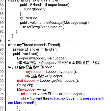
class EHandler extends Handler {
public EHandler(Looper looper) {
super(looper);
}
@Override
public void handleMessage(Message msg) {
tv.setText((String)msg.obj);
}
}
//------------------------------------------------------
class myThread extends Thread{
private EHandler mHandler;
public void run() {
Looper myLooper, mainLooper;
//取出本线程中的Looper，当然如果本句话放在主线程
中，则会取得主线程的Looper
myLooper
= Looper.myLooper();
//取出主线程中的Looper
mainLooper
= Looper.getMainLooper();
String obj;
if(
myLooper
== null){
mHandler
=
new
EHandler(mainLooper);
obj
=
"current thread has no looper,this message is fr
om Main thread!"
;
}