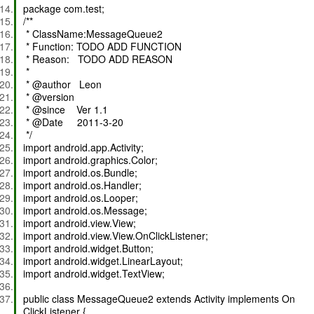
package com.test;
/**
* ClassName:MessageQueue2
* Function: TODO ADD FUNCTION
* Reason: TODO ADD REASON
*
* @author Leon
* @version
* @since Ver 1.1
* @Date 2011-3-20
*/
import android.app.Activity;
import android.graphics.Color;
import android.os.Bundle;
import android.os.Handler;
import android.os.Looper;
import android.os.Message;
import android.view.View;
import android.view.View.OnClickListener;
import android.widget.Button;
import android.widget.LinearLayout;
import android.widget.TextView;
public class MessageQueue2 extends Activity implements On
ClickListener {