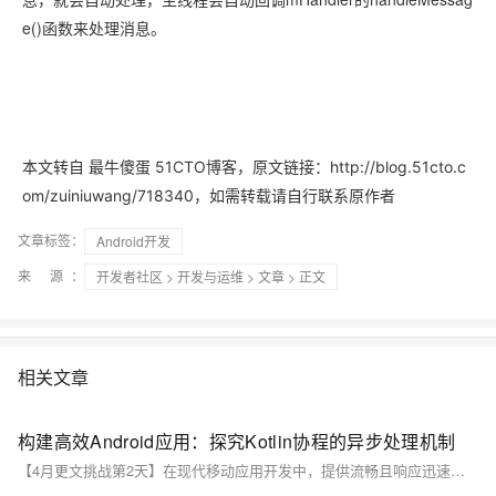
e()函数来处理消息。
本文转自 最牛傻蛋 51CTO博客，原文链接：http://blog.51cto.c
om/zuiniuwang/718340，如需转载请自行联系原作者
文章标签：
Android开发
来 源：
开发者社区
>
开发与运维
>
文章
> 正文
相关文章
构建高效Android应用：探究Kotlin协程的异步处理机制
【4月更文挑战第2天】在现代移动应用开发中，提供流畅且响应迅速的用户体验是至关重要的。随着Android平台的发展，Kotlin语言凭借其简洁性和功能性编程的特点成为了主流选择之一。特别地，Kotlin协程作为一种新型的轻量级线程管理机制，为开发者提供了强大的异步处理能力，从而显著提升了应用程序的性能和响应速度。本文将深入探讨Kotlin协程在Android中的应用，分析其原理、实现以及如何通过协程优化应用性能。