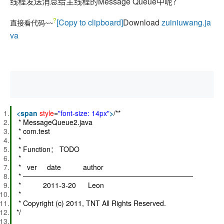
线程发送消息给主线程的Message Queue中呢？
?
[Copy to clipboard]
Download
zuiniuwang.ja
直接看代码~~
va
<
span
style
=
"font-size: 14px"
>
/**
* MessageQueue2.java
* com.test
*
* Function： TODO
*
* ver date author
* ──────────────────────────────────
* 2011-3-20 Leon
*
* Copyright (c) 2011, TNT All Rights Reserved.
*/