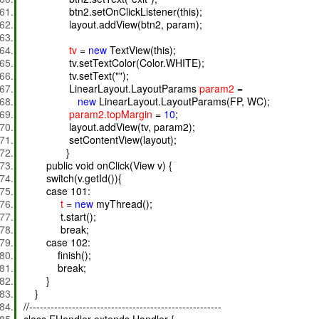
btn2.setOnClickListener(this);
layout.addView(btn2, param);
tv
=
new
TextView(this);
tv.setTextColor(Color.WHITE);
tv.setText("");
LinearLayout.LayoutParams
param2
=
new
LinearLayout.LayoutParams(FP, WC);
param2.topMargin
=
10
;
layout.addView(tv, param2);
setContentView(layout);
}
public void onClick(View v) {
switch(v.getId()){
case 101:
t
=
new
myThread();
t.start();
break;
case 102:
finish();
break;
}
}
//------------------------------------------------------