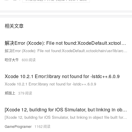
相关文章
解决Error (Xcode): File not found:XcodeDefault.xctoolchain/usr/lib/arc/libarclite_iphoneos.a
解决Error (Xcode): File not found:XcodeDefault.xctoolchain/usr/lib/arc/libarclite_iphoneos.a
旺仔大牛
600
Xcode 10.2.1 Error:library not found for -lstdc++.6.0.9
Xcode 10.2.1 Error:library not found for -lstdc++.6.0.9
郏国上
379
[Xcode 12, building for iOS Simulator, but linking in object file built for iOS, for architecture...
[Xcode 12, building for iOS Simulator, but linking in object file built for iOS, for architecture...
GameProgramer
1162