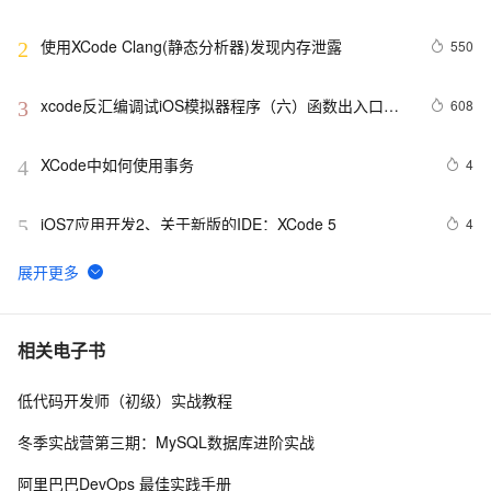
使用XCode Clang(静态分析器)发现内存泄露
550
2
xcode反汇编调试iOS模拟器程序（六）函数出入口处
608
3
的处理与局部变量
XCode中如何使用事务
4
4
iOS7应用开发2、关于新版的IDE：XCode 5
4
5
xcode环境变量和路径设置
4
6
解决Xcode15报错:DT_TOOLCHAIN_DIR cannot be 
5
7
相关电子书
used to evaluate LIBRARY_SEARCH_PATHS
低代码开发师（初级）实战教程
Launch Image XCode8 配置
625
8
冬季实战营第三期：MySQL数据库进阶实战
Xcode项目编译优化
7
9
阿里巴巴DevOps 最佳实践手册