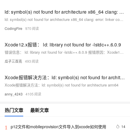
ld: symbol(s) not found for architecture x86_64 clang: error: linker command failed with exit code 1
ld: symbol(s) not found for architecture x86_64 clang: error: linker command failed with exit code 1
CodingFire
970
Xcode12.x报错： ld: library not found for -lstdc++.6.0.9
错误信息： ld: library not found for -lstdc++.6.0.9 报错原因：Xcode10移除了动态库libstdc
瓜子三百克
493
Xcode报错解决方法：ld: symbol(s) not found for architecture arm64
Xcode报错解决方法：ld: symbol(s) not found for architecture arm64
anny_4243
4105
热门文章
最新文章
p12文件和mobileprovision文件导入到xcode如何使用
14
1