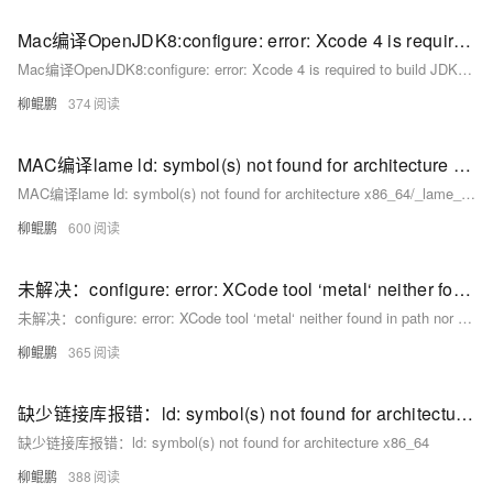
Mac编译OpenJDK8:configure: error: Xcode 4 is required to build JDK 8, the version found was 10.1config
Mac编译OpenJDK8:configure: error: Xcode 4 is required to build JDK 8, the version found was 10.1config
柳鲲鹏
374
MAC编译lame ld: symbol(s) not found for architecture x86_64/_lame_init_old“, referenced from
MAC编译lame ld: symbol(s) not found for architecture x86_64/_lame_init_old“, referenced from
柳鲲鹏
600
未解决：configure: error: XCode tool ‘metal‘ neither found in path nor with xcrunchecking for metal...
未解决：configure: error: XCode tool ‘metal‘ neither found in path nor with xcrunchecking for metal...
柳鲲鹏
365
缺少链接库报错：ld: symbol(s) not found for architecture x86_64
缺少链接库报错：ld: symbol(s) not found for architecture x86_64
柳鲲鹏
388