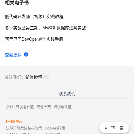
安装Visual Studio 2010出错解决方法总结
6
7
相关电子书
低代码开发师（初级）实战教程
Qt Creator能不能像Visual Studio一样设置“使用多字节字
2
8
符集”
冬季实战营第三期：MySQL数据库进阶实战
一起谈.NET技术，探秘.NET 4和Visual Studio 2010中的
3
9
阿里巴巴DevOps 最佳实践手册
多核利用
【转发】Visual Studio 2013 如何关闭调试而不关闭IIS 
1
10
查看更多
Express
关注我们：
新浪微博
联系我们
文档
|
开发者社区
|
天池大赛
|
培训与认证
下一篇
法律声明及隐私权政策
|
Cookies政策