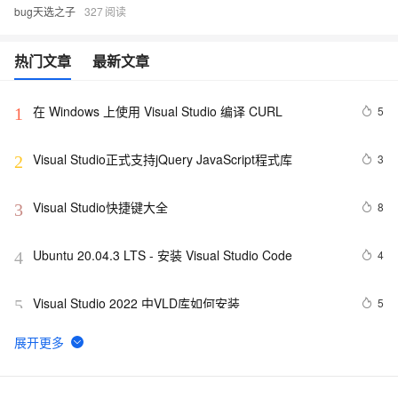
bug天选之子
327
热门文章
最新文章
在 Windows 上使用 Visual Studio 编译 CURL
5
1
Visual Studio正式支持jQuery JavaScript程式库
3
2
Visual Studio快捷键大全
8
3
Ubuntu 20.04.3 LTS - 安装 Visual Studio Code
4
4
Visual Studio 2022 中VLD库如何安装
5
5
SharePoint Development - Custom List using Visual 
3
6
Studio 2010 based SharePoint 2010