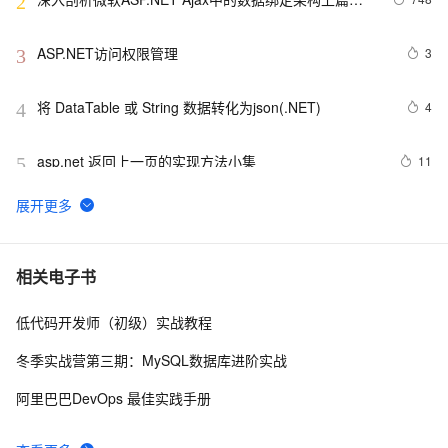
2
二
ASP.NET访问权限管理
3
3
将 DataTable 或 String 数据转化为json(.NET)
4
4
asp.net 返回上一页的实现方法小集
11
5
VB.NET 中的ref　和C#中的ref　格式区别
488
6
一起谈.NET技术，asp.net控件开发基础(8)
6
7
相关电子书
低代码开发师（初级）实战教程
.NET数据库编程求索之路--11.一些思考
5
8
冬季实战营第三期：MySQL数据库进阶实战
把成熟的代码从.NET移植到Mono 【转】
8
9
阿里巴巴DevOps 最佳实践手册
.net framework3.5新特性（1）：var、初始化、匿名
625
10