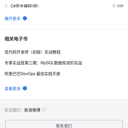
C#异步编程(转)
639
5
Win8Metro(C#)数字图像处理--2.29图像除法运算
6
6
C#中Abstract和Virtual
685
7
相关电子书
低代码开发师（初级）实战教程
C# Win32控制台线程计时器代码示例
2
8
冬季实战营第三期：MySQL数据库进阶实战
C#窗体访问网址方法
4
9
阿里巴巴DevOps 最佳实践手册
C# 常用操作类之五（统一消息提示类）
3
10
查看更多
关注我们：
新浪微博
联系我们