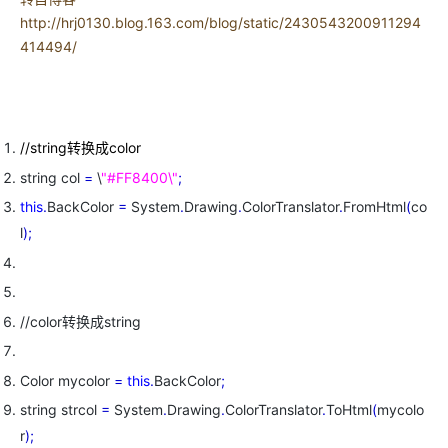
http://hrj0130.blog.163.com/blog/static/2430543200911294
414494/
//string转换成color
string col
=
\
"#FF8400\"
;
this
.
BackColor
=
System
.
Drawing
.
ColorTranslator
.
FromHtml
(
co
l
)
;
//color转换成string
Color mycolor
=
this
.
BackColor
;
string strcol
=
System
.
Drawing
.
ColorTranslator
.
ToHtml
(
mycolo
r
)
;