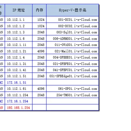
AI 应用
10分钟微调：让0.6B模型媲美235B模
多模态数据信
型
依托云原生高可用架构,实现Dify私有化部署
用1%尺寸在特定领域达到大模型90%以上效果
一个 AI 助手
超强辅助，Bol
即刻拥有 DeepSeek-R1 满血版
在企业官网、通讯软件中为客户提供 AI 客服
多种方案随心选，轻松解锁专属 DeepSeek