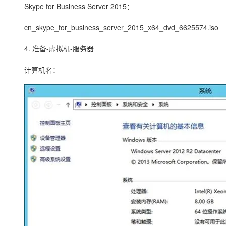
Skype for Business Server 2015：
cn_skype_for_business_server_2015_x64_dvd_6625574.iso
4. 准备-虚拟机-服务器
计算机名：