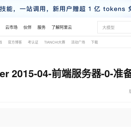
云市场
伙伴
服务
了解阿里云
践
官方博客
考认证
TIANCHI大赛
活动广场
下载
AI 特惠
数据与 API
成为产品伙伴
企业增值服务
最佳实践
价格计算器
AI 场景体
基础软件
产品伙伴合
阿里云认证
市场活动
配置报价
大模型
自助选配和估算价格
新方式
睿译宝，AI翻译排版一步到位
智启 AI 普惠权益
产品生态集成认证中心
企业支持计划
云上春晚
域名与网站
千问官方 MaaS 平台，为开发者和 Agent 而生，新用户赠送 1 亿 + tokens 额度
Qwen Aud
AI Coding
阿里云Maa
2026 阿里云
云服务器 E
为企业打
数据集
Windows
大模型认证
模型
NEW
NEW
erver 2015-04-前端服务器-0-准
交付可用成果
值低价云产品抢先购
上传文档即自动完成翻译和格式还原
至高享 1亿+免费 tokens，加速 Al 应用落地
提供智能易用的域名与建站服务
智能编程，一键
安全可靠、
产品生态伙伴
专家技术服务
云上奥运之旅
弹性计算合作
阿里云中企出
手机三要素
宝塔 Linux
全部认证
价格优势
有专属领域专家
GLM-5.2：长任务时代开源旗舰模型
阿里云 OPC 创新助力计划
千问大模型
即刻拥有 DeepS
AI 电商营销
对象存储 O
大模型
产品生态伙伴工作台
企业增值服务台
云栖战略参考
云存储合作计
云栖大会
身份实名认证
CentOS
训练营
推动算力普惠，释放技术红利
最高返9万
多领域专家智能体,一键组建 AI 虚拟交付团队
快速构建应用程序和网站，即刻迈出上云第一步
至高百万元 Token 补贴，加速一人公司成长
多元化、高性能、安全可靠的大模型服务
真正可用的 1M 上下文,一次完成代码全链路开发
轻松解锁专属 Dee
从图文生成到
云上的中国
数据库合作计
活动全景
短信
Docker
图片和
站式影视创作平台
Hermes Agent，打造自进化智能体
Token Plan 模型订阅计划
数字证书管理服务（原SSL证书）
5 分钟轻松部署
AI 广告创作
无影云电脑
企业成长
NEW
信息公告
看见新力量
云网络合作计
OCR 文字识别
JAVA
证享300元代金券
可视化编排打通从文字构思到成片全链路闭环
全托管，含MySQL、PostgreSQL、SQL Server、MariaDB多引擎
自主进化，持久记忆，越用越聪明
Qwen3.8-Max 首发尝鲜，限时加量 10 倍，夜间低至2折
实现全站HTTPS，呈现可信的WEB访问
图文、视频一
随时随地安
魔搭 Mode
Kimi-K3
HappyHors
NEW
loud
服务实践
官网公告
金融模力时刻
Salesforce O
版
发票查验
全能环境
Claude Code + GStack 打造工程团队
千问办公，限时限量积分加倍
Qoder
低代码高效构
AI 建站
短信服务
型
NEW
作计划
Kimi 最新旗舰模型，长程编程与推理利器
让文字生成流
计划
创新中心
魔搭 ModelSc
健康状态
理服务
让AI从“聊天伙伴”进化为能干活的“数字员工”
安装技能 GStack，拥有专属 AI 工程团队
你的AI工作搭子，覆盖日常办公高频场景
面向真实软件的智能体编程平台
0 代码专业建
客户案例
天气预报查询
操作系统
态合作计划