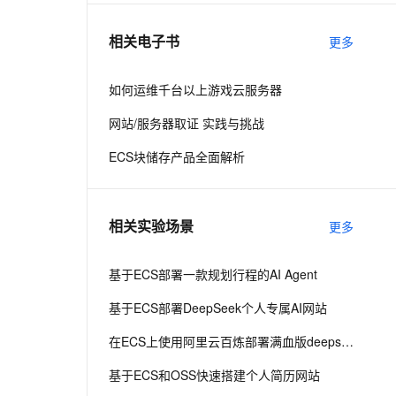
相关电子书
更多
息提取
与 AI 智能体进行实时音视频通话
从文本、图片、视频中提取结构化的属性信息
构建支持视频理解的 AI 音视频实时通话应用
如何运维千台以上游戏云服务器
t.diy 一步搞定创意建站
构建大模型应用的安全防护体系
网站/服务器取证 实践与挑战
通过自然语言交互简化开发流程,全栈开发支持
通过阿里云安全产品对 AI 应用进行安全防护
ECS块储存产品全面解析
相关实验场景
更多
基于ECS部署一款规划行程的AI Agent
基于ECS部署DeepSeek个人专属AI网站
在ECS上使用阿里云百炼部署满血版deepseek r1
基于ECS和OSS快速搭建个人简历网站