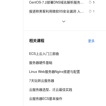
安全
CentOS-7.2部署DNS域名解析服务器
我要投诉
e-1.1-I2V
Cosyvoice-V3-Flash
5
PolarDB
上云场景组合购
Milvus 弹性伸缩功能新增节
伴
并进行相关配置测试
漫剧创作，剧本、分镜、视频高效生成
100%兼容MySQL、PostgreSQL，兼容Oracle，支持集中和分布式
覆盖90%+业务场景，专享组合折扣价
点支持范围
畅自然，细节丰富
高表现力语音合成大模型，语音克隆听感自然
VPN
报道称黑客利用微软IIS安全漏洞 入侵
1
大学服务器
ernetes 版 ACK
云聚AI 严选权益
AI 原生数据库服务发布
SSL 证书
阿里云2核4G配置服务器可选实例及
6
2V
Fun-ASR
，一键激活高效办公新体验
理容器应用的 K8s 服务
精选AI产品，从模型到应用全链提效
Agent 数据网关
收费价格参考
文戏情感细腻自然，动作戏激烈拳拳到肉，实现更强表演能力
支持中英文自由切换，具备更强的噪声鲁棒性
堡垒机
在阿里云ECS上安装流媒体服务器软
10
AI 用量加速计划
云原生数据库 PolarDB
件Ti Top Streamer
防火墙
、识别商机，让客服更高效、服务更出色。
Android Socket与服务器通信通用
新老同享，达量后返
Agentic Database 发布
519
相关课程
更多
Demo
主机安全
应用
ECS上云入门三部曲
千问办公
NEW
AI 应用及服务市场
的智能体编程平台
一站式AI生产力平台
服务器硬件基础
AI 应用
伶鹊
Linux Web服务器Nginx搭建与配置
企业级人与Agent协作平台，接入和调度多个数字员工
智能客服平台，对话机器人、对话分析、智能外呼
大模型
7天玩转云服务器
大模型服务平台百炼 - 全妙
自然语言处理
云服务器选型、迁云最佳实践
应用创作平台
多模态内容创作工具，已接入 DeepSeek
数据标注
云服务器ECS基本操作
机器学习