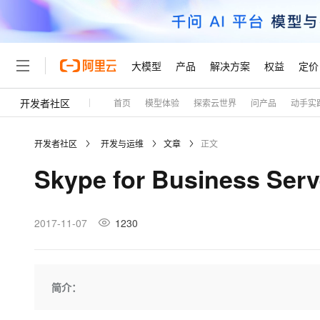
大模型
产品
解决方案
权益
定价
开发者社区
首页
模型体验
探索云世界
问产品
动手实
大模型
产品
解决方案
权益
定价
云市场
伙伴
服务
了解阿里云
精选产品
精选解决方案
普惠上云
产品定价
精选商城
成为销售伙伴
售前咨询
为什么选择阿里云
千问AI平台
开发者社区
开发与运维
文章
正文
了解云产品的定价详情
大模型服务平台百炼
千问办公，解锁你的工作
普惠上云 官方力荐
分销伙伴
在线服务
网站建设
什么是云计算
大
Skype for Business S
大模型服务与应用平台
企业级Agent产品，直接
云服务器38元/年起，超
咨询伙伴
多端小程序
技术领先
云上成本管理
售后服务
轻量应用服务器
Agency Agents：拥
官方推荐返现计划
大模型
精选产品
精选解决方案
Salesforce 国际版订阅
稳定可靠
管理和优化成本
推荐新用户得奖励，单订单
销售伙伴合作计划
2017-11-07
1230
自助服务
友盟天域
安全合规
人工智能与机器学习
AI
文本生成
云数据库 RDS
HappyHorse 打造一
云工开物
无影生态合作计划
在线服务
观测云
分析师报告
高校专属算力普惠，学生认
计算
互联网应用开发
Qwen3.8-Max
HOT
Salesforce On Alibaba C
工单服务
Tuya 物联网平台阿里云
研究报告与白皮书
人工智能平台 PAI
快速拥有专属 OpenClaw
简介：
大模
Consulting Partner 合
大数据
容器
智能体时代全能旗舰模型
免费试用
短信专区
一站式AI开发、训练和推
蓝凌 OA
AI 大模型销售与服务生
现代化应用