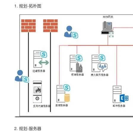
存储
天池大赛
Qwen3.7-Plus
云解析DNS
解决方案免费试用 新老
1. 规划-拓朴图
电子合同
最高领取价值200元试用
能看、能想、能动手的多模
安全
网络与CDN
AI 算法大赛
畅捷通
大数据开发治理平台 Data
AI 产品 免费试用
网络
安全
云开发大赛
Qwen3-VL-Plus
Tableau 订阅
1亿+ 大模型 tokens 和 
可观测
入门学习赛
中间件
AI空中课堂在线直播课
云防火墙
140+云产品 免费试用
上云与迁云
云原生的云上边界网络安全
产品新客免费试用，最长1
数据库
生态解决方案
大模型服务
企业出海
大模型ACA认证体验
大数据计算
助力企业全员 AI 认知与能
行业生态解决方案
千问AI平台-Token Plan
政企业务
媒体服务
开发者生态解决方案
企业服务与云通信
千问AI平台-模型体验
AI 开发和 AI 应用解决
在线体验全尺寸、多种模态
域名与网站
Happy 系列大模型
终端用户计算
Serverless
2. 规划-服务器
开发工具