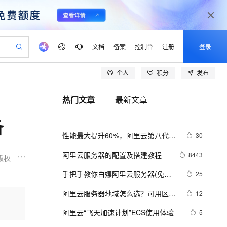
文档
备案
控制台
注册
登录
个人
积分
发布
验
作计划
器
AI 活动
专业服务
服务伙伴合作计划
开发者社区
加入我们
产品动态
服务平台百炼
阿里云 OPC 创新助力计划
热门文章
最新文章
一站式生成采购清单，支持单品或批量购买
io：打造专属 AI 语音助手
S产品伙伴计划（繁花）
峰会
CS
造的大模型服务与应用开发平台
一句话生成原生可编辑精美 PPT 文稿
AI 生产力先锋
Al MaaS 服务伙伴赋能合作
域名
博文
Careers
至高可申请百万元
Qwen3.8-Max 模型上线
备
开启高性价比 AI 编程新体验
弹性可伸缩的云计算服务
Qwen-Audio-3.0-Realtime 端到端实时语音角色扮演
输入一句话想法, 轻松生成专业的 PPT
先锋实践拓展 AI 生产力的边界
Token 补贴，五大权
计划
海大会
伙伴信用分合作计划
商标
问答
社会招聘
性能最大提升60%，阿里云第八代企
30
益加速 OPC 成功
eek-V4-Pro
SS
一键部署幻兽帕鲁游戏服务器
飞天发布时刻
HOT
Open Search 向量检索版支
划
备案
电子书
校园招聘
业级实例ECS g8i正式上线
pSeek-V4-Pro
视频创作，一键激活电商全链路生产力
稳定、安全、高性价比、高性能的云存储服务
一键购买专属联机服务器，轻松开启游戏
所见，即是所愿
持视频检索 Pipeline 功能
更多支持
阿里云服务器的配置及搭建教程
8443
版权
划
公司注册
镜像站
视频生成
语音识别与合成
专属 QwenPaw
漫剧工坊：一站式动画创作平台
AI 实训营
HOT
应用身份服务 (IDaaS)
手把手教你白嫖阿里云服务器(免费
25
合作伙伴培训与认证
划
上云迁移
站生成，高效打造优质广告素材
全接入的云上超级电脑
从聊天伙伴进化为能主动干活的本地数字员工
快速生产连贯的高质量长漫剧
从基础到进阶，Agent 创客手把手教你
OpenClaw 管理能力上线
领服务器)
lScope
我要反馈
e-1.1-T2V
Qwen3-TTS-Flash
阿里云服务器地域怎么选？可用区是
12
查询合作伙伴
n Alibaba Cloud ISV 合作
代维服务
建企业门户网站
10 分钟搭建微信、支付宝小程序
MaxCompute MaxFrame 提
什么？
畅细腻的高质量视频
离线语音合成大模型，多语言方言自适应，低延迟高稳定
创新加速
阿里云“飞天加速计划”ECS使用体验
ope
登录合作伙伴管理后台
5
我要建议
站，无忧落地极速上线
以可视化方式快速构建移动和 PC 门户网站
国内短信简单易用，安全可靠，秒级触达，全球覆盖200+国家和地区。
高效部署网站，快速应用到小程序
供自动弹性内存功能