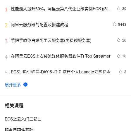
性能最大提升60%，阿里云第八代企业级实例ECS g8i正
30
1
式上线
阿里云服务器的配置及搭建教程
8443
2
手把手教你白嫖阿里云服务器(免费领服务器)
26
3
在阿里云ECS上安装流媒体服务器软件Ti Top Streamer
10
4
ECS进阶训练营-DAY 5 打卡 搭建个人Leanote云笔记本
3
5
报道称黑客利用微软IIS安全漏洞 入侵大学服务器
1
6
阿里云2核4G配置服务器可选实例及收费价格参考
6
7
相关课程
ECS上云入门三部曲
卖爆了！阿里云99元服务器新老用户同享，续费不涨
11
8
价！
服务器硬件基础