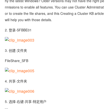
hy the latest Windows? Older versions may not have the right pe
rmissions to enable all features. You can use Cluster Administrat
or to create the file shares, and this Creating a Cluster KB article
will help you with those details.
2. 登录-SFBBE01
3. 创建-文件夹
FileShare_SFB
4. 共享-文件夹
5. 选择-右键-共享-特定用户