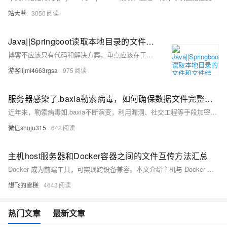
站大爷
3050
Java||Springboot读取本地目录的文件和文件结构，读取服务器文档目录数据供前端渲染的API实现
博客不应该只有代码和解决方案，重点应该在于给出解决方案的同时分享思维模式，只有思维才能可持续地解决问题，只有思维才是真正值得学习和分享的核心要素。如果这篇博客能给您带来一点帮助，麻烦您点个赞支持一下，还可以收藏起来以备不时之需，有疑问和错误欢迎在评论区指出~
游客lijmi4663rgsa
975
服务器感染了.baxia勒索病毒，如何确保数据文件完整恢复？
近年来，勒索病毒如.baxia不断演变，利用漏洞、社交工程等手段加密文件，威胁范围扩大。加密货币的兴起使其支付方式更匿名，追踪困难。技术支持尤为重要，添加技术服务号（shuju315），专业团队提供数据恢复方案。面对复杂解密要求，包括赎金支付、个人信息提供和执行特定操作，需保持冷静并寻求帮助。防御措施包括加强安全意识、定期备份数据、安装杀毒软件、避免未知文件、更新系统及制定应急响应计划。
微信shuju315
642
主机host服务器和Docker容器之间的文件互传方法汇总
Docker 成为前端工具，可实现跨设备兼容。本文介绍主机与 Docker 容器/镜像间文件传输的三种方法：1. 构建镜像时使用 `COPY` 或 `ADD` 指令；2. 启动容器时使用 `-v` 挂载卷；3. 运行时使用 `docker cp` 命令。每种方法适用于不同场景，如静态文件打包、开发时文件同步及临时文件传输。注意权限问题、容器停止后的文件传输及性能影响。
想飞的雪糕
4643
热门文章
最新文章