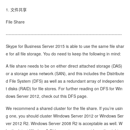
1. 文件共享
File Share
--------------------------------------------------------------------------------
Skype for Business Server 2015 is able to use the same file shar
e for all file storage. You do need to keep the following in mind:
A file share needs to be on either direct attached storage (DAS)
or a storage area network (SAN), and this includes the Distribute
d File System (DFS) as well as a redundant array of independen
t disks (RAID) for file stores. For further reading on DFS for Win
dows Server 2012, check out this DFS page.
We recommend a shared cluster for the file share. If you’re usin
g one, you should cluster Windows Server 2012 or Windows Ser
ver 2012 R2. Windows Server 2008 R2 is acceptable as well. W