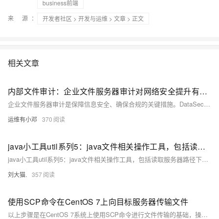
business前端
来 源：
开发者社区
>
开发与运维
>
文章
> 正文
相关文章
内部文件审计：企业文件服务器审计对网络安全提升有哪些帮助？
企业文件服务器审计是保障信息安全、确保合规的关键措施。DataSecurity Plus 是由卓豪ManageEngine推出的审计工具，提供全面的文件访问监控、实时异常告警、用户行为分析及合规报告生成功能，助力企业防范数据泄露风险，满足GDPR、等保等多项合规要求，为企业的稳健发展保驾护航。
运维有小邓
370
java小工具util系列5：java文件相关操作工具，包括读取服务器路径下文件，删除文件及子文件，删除文件夹等方法
java小工具util系列5：java文件相关操作工具，包括读取服务器路径下文件，删除文件及子文件，删除文件夹等方法
刘大猫.
357
使用SCP命令在CentOS 7上向目标服务器传输文件
以上步骤是在CentOS 7系统上使用SCP命令进行文件传输的基础，操作简洁，易于理解。务必在执行命令前确认好各项参数，尤其是目录路径和文件名，以避免不必要的传输错误。