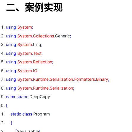
二、案例实现
using
System
;
using
System
.
Collections
.
Generic
;
using
System
.
Linq
;
using
System
.
Text
;
using
System
.
Reflection
;
using
System
.
IO
;
using
System
.
Runtime
.
Serialization
.
Formatters
.
Binary
;
using
System
.
Runtime
.
Serialization
;
namespace
DeepCopy
{
static
class
Program
{
[
Serializable
]