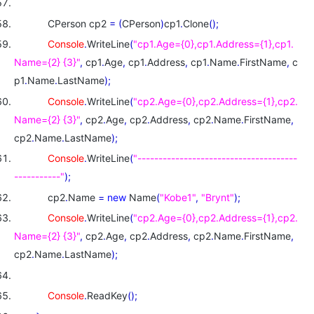
CPerson cp2
=
(
CPerson
)
cp1
.
Clone
(
)
;
Console
.
WriteLine
(
"cp1.Age={0},cp1.Address={1},cp1.
Name={2} {3}"
,
cp1
.
Age
,
cp1
.
Address
,
cp1
.
Name
.
FirstName
,
c
p1
.
Name
.
LastName
)
;
Console
.
WriteLine
(
"cp2.Age={0},cp2.Address={1},cp2.
Name={2} {3}"
,
cp2
.
Age
,
cp2
.
Address
,
cp2
.
Name
.
FirstName
,
cp2
.
Name
.
LastName
)
;
Console
.
WriteLine
(
"--------------------------------------
-----------"
)
;
cp2
.
Name
=
new
Name
(
"Kobe1"
,
"Brynt"
)
;
Console
.
WriteLine
(
"cp2.Age={0},cp2.Address={1},cp2.
Name={2} {3}"
,
cp2
.
Age
,
cp2
.
Address
,
cp2
.
Name
.
FirstName
,
cp2
.
Name
.
LastName
)
;
Console
.
ReadKey
(
)
;