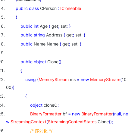
public
class
CPerson
:
ICloneable
{
public
int
Age
{
get
;
set
;
}
public
string
Address
{
get
;
set
;
}
public
Name Name
{
get
;
set
;
}
public
object
Clone
(
)
{
using
(
MemoryStream
ms
=
new
MemoryStream
(
10
00
)
)
{
object
cloneO
;
BinaryFormatter
bf
=
new
BinaryFormatter
(
null
,
ne
w
StreamingContext
(
StreamingContextStates
.
Clone
)
)
;
/* 序列化 */