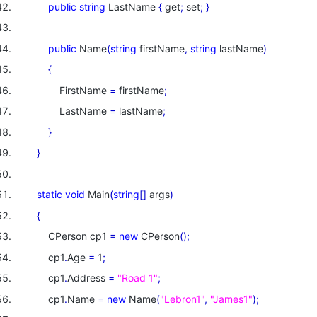
public
string
LastName
{
get
;
set
;
}
public
Name
(
string
firstName
,
string
lastName
)
{
FirstName
=
firstName
;
LastName
=
lastName
;
}
}
static
void
Main
(
string
[
]
args
)
{
CPerson cp1
=
new
CPerson
(
)
;
cp1
.
Age
=
1
;
cp1
.
Address
=
"Road 1"
;
cp1
.
Name
=
new
Name
(
"Lebron1"
,
"James1"
)
;