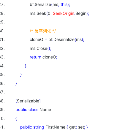
bf
.
Serialize
(
ms
,
this
)
;
ms
.
Seek
(
0
,
SeekOrigin
.
Begin
)
;
/* 反序列化 */
cloneO
=
bf
.
Deserialize
(
ms
)
;
ms
.
Close
(
)
;
return
cloneO
;
}
}
}
[
Serializable
]
public
class
Name
{
public
string
FirstName
{
get
;
set
;
}