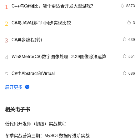
C++与C#相比，哪个更适合开发大型游戏？
8873
1
C#与JAVA线程间同步实现比较
3
2
C#异步编程(转)
639
3
Win8Metro(C#)数字图像处理--2.29图像除法运算
551
4
C#中Abstract和Virtual
686
5
[毕业生的商业软件开发之路]C#类型成员样式
5
6
C#软件开发实例.私人订制自己的屏幕截图工具（九）
487
7
相关电子书
使用自定义光标，QQ截图时的光标
低代码开发师（初级）实战教程
[CLR via C#]5.1 基元类型
664
8
冬季实战营第三期：MySQL数据库进阶实战