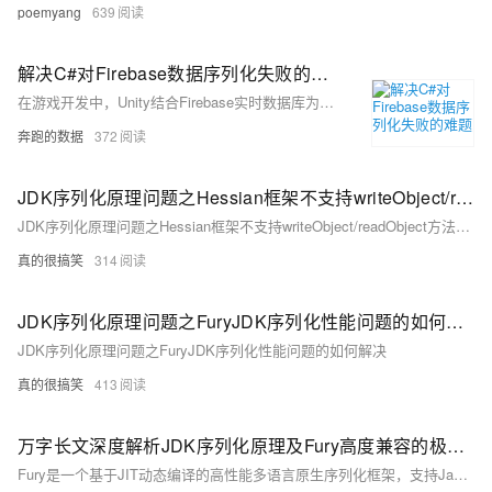
poemyang
639
解决C#对Firebase数据序列化失败的难题
在游戏开发中，Unity结合Firebase实时数据库为开发者提供强大支持，但在C#中进行数据序列化和反序列化时常遇难题。文章剖析了数据丢失或反序列化失败的原因，并给出解决方案，包括使用`JsonUtility`、确保字段标记为`[Serializable]`以及正确配置网络请求。示例代码演示了如何在Unity环境中实现Firebase数据的序列化和反序列化，并通过设置代理IP、Cookies和User-Agent来增强网络请求的安全性。这些技巧有助于确保数据完整传输，提升开发效率。
奔跑的数据
372
JDK序列化原理问题之Hessian框架不支持writeObject/readObject方法如何解决
JDK序列化原理问题之Hessian框架不支持writeObject/readObject方法如何解决
真的很搞笑
314
JDK序列化原理问题之FuryJDK序列化性能问题的如何解决
JDK序列化原理问题之FuryJDK序列化性能问题的如何解决
真的很搞笑
413
万字长文深度解析JDK序列化原理及Fury高度兼容的极致性能实现
Fury是一个基于JIT动态编译的高性能多语言原生序列化框架，支持Java/Python/Golang/C++/JavaScript等语言，提供全自动的对象多语言/跨语言序列化能力，以及相比于别的框架最高20~200倍的性能。