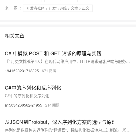
来 源：
开发者社区
>
开发与运维
>
文章
> 正文
相关文章
C# 中模拟 POST 和 GET 请求的原理与实践
【1月更文挑战第4天】在现代网络应用中，HTTP请求是客户端与服务器交互的基础。其中，GET和POST是最常用的两种请求方法。本文将介绍如何使用C#语言模拟这两种请求，并解释其背后的工作原理。我们将利用.NET框架中的HttpClient类来发送请求，并处理服务器的响应。通过本文，读者将能够理解HTTP请求的基本构成，学会在C#中编写代码来模拟这些请求，进而在开发过程中实现与Web服务的交互。
1941623231718325
671
C#中的序列化和反序列化
C#中的序列化和反序列化
a15034260562-24955
214
从JSON到Protobuf，深入序列化方案的选型与原理
序列化是数据跨边界传输的“翻译官”，将结构化数据转为二进制流。JSON可读性强但冗余大，Protobuf高效紧凑、性能优越，成主流选择。不同场景需权衡标准化与定制优化，选最合适方案。