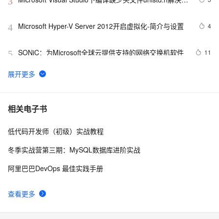
3
法
Microsoft Hyper-V Server 2012开启虚拟化-简介与设置
4
4
SONiC：为Microsoft全球云提供支持的网络交换机软件
11
5
未在本地计算机上注册“microsoft.ACE.oledb.12.0”提供
2
6
程序
Microsoft 帐户异常登录活动，QQ邮箱代收hotmail邮件
11
7
相关电子书
不成功
低代码开发师（初级）实战教程
Microsoft二任CEO业绩对比，说明什么？
1
8
冬季实战营第三期：MySQL数据库进阶实战
Microsoft .NET Gadgeteer 简介及其它
4
9
阿里巴巴DevOps 最佳实践手册
MICROSOFT REPORT VIEWER 2012之无法加载相关
1
10
查看更多
的dll