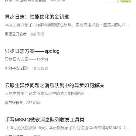
异步日志：性能优化的金钥匙
本文主要介绍了Log4j2框架的核心原理、实践应用以及一些实用的小Tips，力图揭示Log4j2这一强大日志记录工具在现代分布式服务架构运维中的关键作用。
阿里云开发者
362
异步日志方案——spdlog
异步日志方案——spdlog
小狮子安度因1
1815
云原生异步问题之消息队列中的异步如何解决
云原生异步问题之消息队列中的异步如何解决
真的很搞笑
255
手写MSMQ微软消息队列收发工具类
【10月更文挑战第16天】本示例展示了如何使用C#语言编写MSMQ（微软消息队列）的收发工具类，包括发送和接收消息的方法。通过检查队列是否存在并创建、使用`MessageQueue`类发送和接收消息。示例还提供了简单的调用方式，并提醒用户注意权限管理和异常处理。