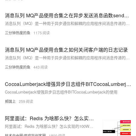
消息队列 MQ产品使用合集之在异步发送消息函数sendMessage()中出现了错误，错误代码为-3，该如何解决
消息队列（MQ）是一种用于异步通信和解耦的应用程序间消息传递的服务，广泛应用于分布式系统中。针对不同的MQ产品，如阿里云的RocketMQ、RabbitMQ等，它们在实现上述场景时可能会有不同的特性和优势，比如RocketMQ强调高吞吐量、低延迟和高可用性，适合大规模分布式系统；而RabbitMQ则以其灵活的路由规则和丰富的协议支持受到青睐。下面是一些常见的消息队列MQ产品的使用场景合集，这些场景涵盖了多种行业和业务需求。
三分钟热度的鱼
1175
消息队列 MQ产品使用合集之如何关闭客户端的日志记录
消息队列（MQ）是一种用于异步通信和解耦的应用程序间消息传递的服务，广泛应用于分布式系统中。针对不同的MQ产品，如阿里云的RocketMQ、RabbitMQ等，它们在实现上述场景时可能会有不同的特性和优势，比如RocketMQ强调高吞吐量、低延迟和高可用性，适合大规模分布式系统；而RabbitMQ则以其灵活的路由规则和丰富的协议支持受到青睐。下面是一些常见的消息队列MQ产品的使用场景合集，这些场景涵盖了多种行业和业务需求。
三分钟热度的鱼
443
CocoaLumberjack增强异步日志组件BITCocoaLumberjack的使用
CocoaLumberjack增强异步日志组件BITCocoaLumberjack的使用
郏国上
259
阿里面试：Redis 为啥那么快？怎么实现的100W并发？说出了6大架构，面试官跪地： 纯内存 + 尖端结构 + 无锁架构 + EDA架构 + 异步日志 + 集群架构
阿里面试：Redis 为啥那么快？怎么实现的100W并发？说出了6大架构，面试官跪地： 纯内存 + 尖端结构 + 无锁架构 + EDA架构 + 异步日志 + 集群架构
技术自由圈/原疯狂创客圈
1800