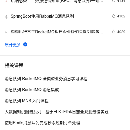
后端必备——数据通信知识(RPC、消息队列)一站式
4134
3
总结
SpringBoot使用RabbitMQ消息队列
4102
4
滴滴出行基于RocketMQ构建企业级消息队列服务的
4029
5
实践
高可用服务 AHAS 在消息队列 MQ 削峰填谷场景下的
3765
6
应用
Kafka是什么，JMS是什么，常见的类JMS消息服务
3043
7
相关课程
器，为什么需要消息队列（来自学习笔记）
消息队列 RocketMQ 全类型业务消息学习课程
详解linux进程间通信-消息队列
2980
8
消息队列 RocketMQ 消息集成
消息队列入门（四）ActiveMQ的应用实例
2860
9
消息队列 MNS 入门课程
消息队列入门（一）关于消息队列
2234
10
大数据知识图谱系列—基于ELK+Flink日志全观测最佳实践
使用Redis消息队列完成秒杀过期订单处理