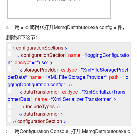
MsmqDistributor.exe.config
4
．用文本编辑器打开
文件，
删除如下这节：
<
configurationSections
>
<
configurationSection
name
="loggingConfiguratio
n"
encrypt
="false"
>
<
storageProvider
xsi:type
="XmlFileStorageProvi
derData"
name
="XML File Storage Provider"
path
="lo
ggingConfiguration.config"
/>
<
dataTransformer
xsi:type
="XmlSerializerTransf
ormerData"
name
="Xml Serializer Transformer"
>
<
includeTypes
/>
</
dataTransformer
>
</
configurationSection
>
Configuration Console,
MsmqDistributor.exe.c
5
．用
打开