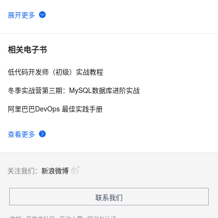
Eclipse+Maven创建webapp项目<一> (转)
2
6
在eclipse中打开文件所在的目录
486
7
相关电子书
低代码开发师（初级）实战教程
修改eclipse的背景色(转载)
5
8
冬季实战营第三期：MySQL数据库进阶实战
Eclipse3.6.2+EclipseME1.7.9+WTK2.5.2搭建J2ME开
681
9
阿里巴巴DevOps 最佳实践手册
发环境
Eclipse智能提示
586
10
查看更多
关注我们：
新浪微博
联系我们