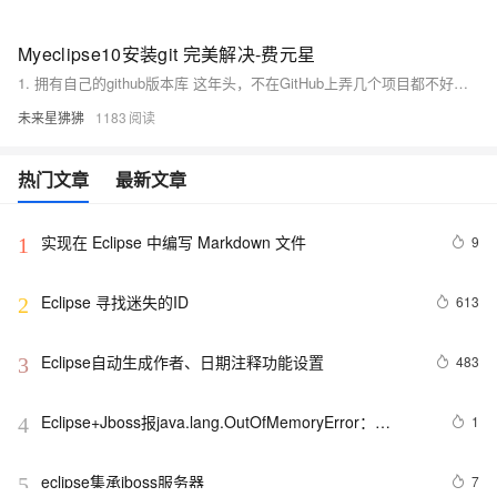
Myeclipse10安装git 完美解决-费元星
1. 拥有自己的github版本库 这年头，不在GitHub上弄几个项目都不好意思跟人家打招呼。 首先，进入GitHub注册账号，话说人家这页面做的那叫一个舒服啊。 然后，登陆并创建自己的版本库（Repository）吧，点击页面右上角的小加号选择“New repository”。
未来星狒狒
1183
热门文章
最新文章
实现在 Eclipse 中编写 Markdown 文件
9
1
Eclipse 寻找迷失的ID
613
2
Eclipse自动生成作者、日期注释功能设置
483
3
Eclipse+Jboss报java.lang.OutOfMemoryError：
1
4
PermGen space异常的解决办法
eclipse集承jboss服务器
7
5