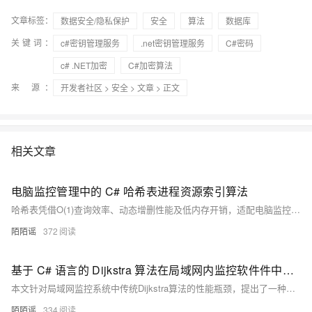
文章标签：
数据安全/隐私保护
安全
算法
数据库
关键词：
c#密钥管理服务
.net密钥管理服务
C#密码
c# .NET加密
C#加密算法
来 源：
开发者社区
>
安全
>
文章
> 正文
相关文章
电脑监控管理中的 C# 哈希表进程资源索引算法
哈希表凭借O(1)查询效率、动态增删性能及低内存开销，适配电脑监控系统对进程资源数据的实时索引需求。通过定制哈希函数与链地址法冲突解决，实现高效进程状态追踪与异常预警。
陌陌谣
372
基于 C# 语言的 Dijkstra 算法在局域网内监控软件件中的优化与实现研究
本文针对局域网监控系统中传统Dijkstra算法的性能瓶颈，提出了一种基于优先队列和邻接表优化的改进方案。通过重构数据结构与计算流程，将时间复杂度从O(V²)降至O((V+E)logV)，显著提升大规模网络环境下的计算效率与资源利用率。实验表明，优化后算法在包含1000节点、5000链路的网络中，计算时间缩短37.2%，内存占用减少21.5%。该算法适用于网络拓扑发现、异常流量检测、故障定位及负载均衡优化等场景，为智能化局域网监控提供了有效支持。
陌陌谣
334