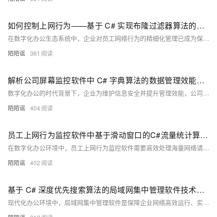
如何控制上网行为——基于 C# 实现布隆过滤器算法的上网行为管控策略研究与实践解析
在数字化办公生态系统中，企业对员工网络行为的精细化管理已成为保障网络安全、提升组织效能的核心命题。如何在有效防范恶意网站访问、数据泄露风险的同时，避免过度管控对正常业务运作的负面影响，构成了企业网络安全领域的重要研究方向。在此背景下，数据结构与算法作为底层技术支撑，其重要性愈发凸显。本文将以布隆过滤器算法为研究对象，基于 C# 编程语言开展理论分析与工程实践，系统探讨该算法在企业上网行为管理中的应用范式。
陌陌谣
361
解析公司屏幕监控软件中 C# 字典算法的数据管理效能与优化策略
数字化办公的时代背景下，企业为维护信息安全并提升管理效能，公司屏幕监控软件的应用日益普及。此软件犹如企业网络的 “数字卫士”，持续记录员工电脑屏幕的操作动态。然而，伴随数据量的持续增长，如何高效管理这些监控数据成为关键议题。C# 中的字典（Dictionary）数据结构，以其独特的键值对存储模式和高效的操作性能，为公司屏幕监控软件的数据管理提供了有力支持。下文将深入探究其原理与应用。
陌陌谣
404
员工上网行为监控软件中基于滑动窗口的C#流量统计算法解析​
在数字化办公环境中，员工上网行为监控软件需要高效处理海量网络请求数据，同时实时识别异常行为（如高频访问非工作网站）。传统的时间序列统计方法因计算复杂度过高，难以满足低延迟需求。本文将介绍一种基于滑动窗口的C#统计算法，通过动态时间窗口管理，实现高效的行为模式分析与流量计数。
陌陌谣
402
基于 C# 深度优先搜索算法的局域网集中管理软件技术剖析
现代化办公环境中，局域网集中管理软件是保障企业网络高效运行、实现资源合理分配以及强化信息安全管控的核心工具。此类软件需应对复杂的网络拓扑结构、海量的设备信息及多样化的用户操作，而数据结构与算法正是支撑其强大功能的基石。本文将深入剖析深度优先搜索（Depth-First Search，DFS）算法，并结合 C# 语言特性，详细阐述其在局域网集中管理软件中的应用与实现。