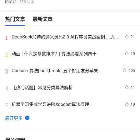
陌陌谣
376
热门文章
最新文章
DeepSeek加持的通义灵码2.0 AI程序员实战案例：助力
21
1
嵌入式开发中的算法生成革新
动画 | 什么是基数排序？| 算法必看系列四十
10
2
Console-算法[for,if,break]-五个好朋友分苹果
495
3
【热门话题】常见分类算法解析
11
4
机器学习集成学习进阶Xgboost算法原理
10
5
【滤波跟踪】基于卡尔曼滤波算法实现飞行物体运动轨迹
6
6
预测附matlab代码
数组求和算法系列
640
7