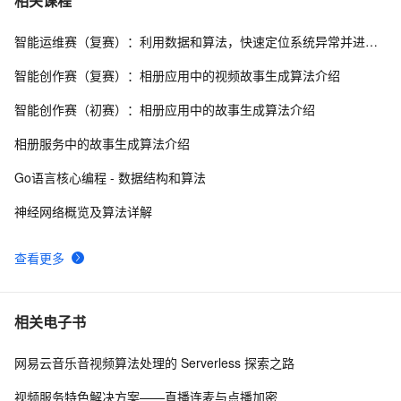
相关课程
智能运维赛（复赛）：利用数据和算法，快速定位系统异常并进行根因分析
游戏人工智能——A*寻路算法实践
4
8
智能创作赛（复赛）：相册应用中的视频故事生成算法介绍
【转】算法基础（二）：栈的应用 --- 迷宫解题
546
9
智能创作赛（初赛）：相册应用中的故事生成算法介绍
微软的22道数据结构算法面试题
615
10
相册服务中的故事生成算法介绍
Go语言核心编程 - 数据结构和算法
神经网络概览及算法详解
查看更多
相关电子书
网易云音乐音视频算法处理的 Serverless 探索之路
视频服务特色解决方案——直播连麦与点播加密