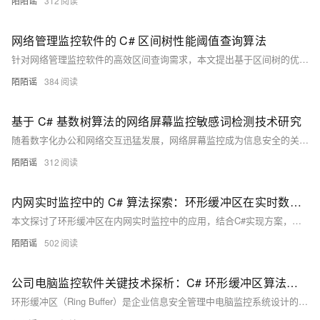
陌陌谣
312
网络管理监控软件的 C# 区间树性能阈值查询算法
针对网络管理监控软件的高效区间查询需求，本文提出基于区间树的优化方案。传统线性遍历效率低，10万条数据查询超800ms，难以满足实时性要求。区间树以平衡二叉搜索树结构，结合节点最大值剪枝策略，将查询复杂度从O(N)降至O(logN+K)，显著提升性能。通过C#实现，支持按指标类型分组建树、增量插入与多维度联合查询，在10万记录下查询耗时仅约2.8ms，内存占用降低35%。测试表明，该方案有效解决高负载场景下的响应延迟问题，助力管理员快速定位异常设备，提升运维效率与系统稳定性。
陌陌谣
384
基于 C# 基数树算法的网络屏幕监控敏感词检测技术研究
随着数字化办公和网络交互迅猛发展，网络屏幕监控成为信息安全的关键。基数树（Trie Tree）凭借高效的字符串处理能力，在敏感词检测中表现出色。结合C#语言，可构建高时效、高准确率的敏感词识别模块，提升网络安全防护能力。
陌陌谣
312
内网实时监控中的 C# 算法探索：环形缓冲区在实时数据处理中的关键作用
本文探讨了环形缓冲区在内网实时监控中的应用，结合C#实现方案，分析其原理与优势。作为固定长度的循环队列，环形缓冲区通过FIFO机制高效处理高速数据流，具备O(1)时间复杂度的读写操作，降低延迟与内存开销。文章从设计逻辑、代码示例到实际适配效果展开讨论，并展望其与AI结合的潜力，为开发者提供参考。
陌陌谣
502
公司电脑监控软件关键技术探析：C# 环形缓冲区算法的理论与实践
环形缓冲区（Ring Buffer）是企业信息安全管理中电脑监控系统设计的核心数据结构，适用于高并发、高速率与短时有效的多源异构数据处理场景。其通过固定大小的连续内存空间实现闭环存储，具备内存优化、操作高效、数据时效管理和并发支持等优势。文章以C#语言为例，展示了线程安全的环形缓冲区实现，并结合URL访问记录监控应用场景，分析了其在流量削峰、关键数据保护和高性能处理中的适配性。该结构在日志捕获和事件缓冲中表现出色，对提升监控系统效能具有重要价值。