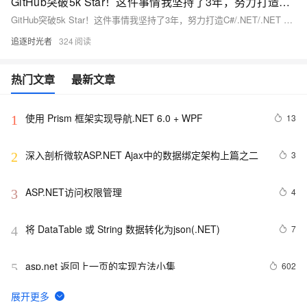
GitHub突破5k Star！这件事情我坚持了3年，努力打造C#/.NET/.NET Core全面的学习、工作、面试指南知识库
GitHub突破5k Star！这件事情我坚持了3年，努力打造C#/.NET/.NET Core全面的学习、工作、面试指南知识库
追逐时光者
324
热门文章
最新文章
使用 Prism 框架实现导航.NET 6.0 + WPF
13
1
深入剖析微软ASP.NET Ajax中的数据绑定架构上篇之二
3
2
ASP.NET访问权限管理
4
3
将 DataTable 或 String 数据转化为json(.NET)
7
4
asp.net 返回上一页的实现方法小集
602
5
VB.NET 中的ref　和C#中的ref　格式区别
487
6