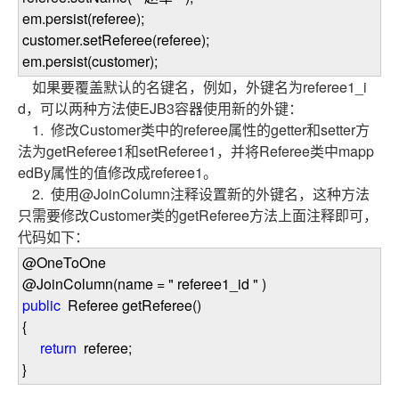
em.persist(referee);
customer.setReferee(referee);
em.persist(customer);
如果要覆盖默认的名键名，例如，外键名为referee1_i
d，可以两种方法使EJB3容器使用新的外键：
1. 修改Customer类中的referee属性的getter和setter方
法为getReferee1和setReferee1，并将Referee类中mapp
edBy属性的值修改成referee1。
2. 使用@JoinColumn注释设置新的外键名，这种方法
只需要修改Customer类的getReferee方法上面注释即可，
代码如下：
@OneToOne
@JoinColumn(name
=
"
referee1_id
"
)
public
Referee getReferee()
{
return
referee;
}