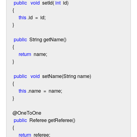
public
void
setId(
int
id)
{
this
.id
=
id;
}
public
String getName()
{
return
name;
}
public
void
setName(String name)
{
this
.name
=
name;
}
@OneToOne
public
Referee getReferee()
{
return
referee;