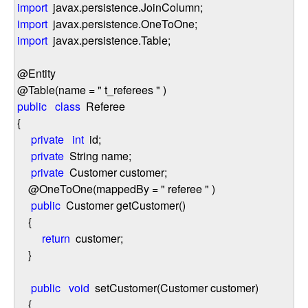
import
javax.persistence.JoinColumn;
import
javax.persistence.OneToOne;
import
javax.persistence.Table;
@Entity
@Table(name
=
"
t_referees
"
)
public
class
Referee
{
private
int
id;
private
String name;
private
Customer customer;
@OneToOne(mappedBy
=
"
referee
"
)
public
Customer getCustomer()
{
return
customer;
}
public
void
setCustomer(Customer customer)
{