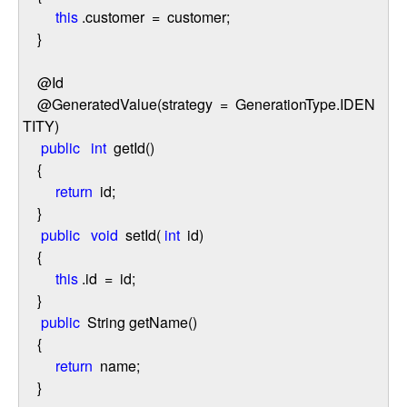
this
.customer
=
customer;
}
@Id
@GeneratedValue(strategy
=
GenerationType.IDEN
TITY)
public
int
getId()
{
return
id;
}
public
void
setId(
int
id)
{
this
.id
=
id;
}
public
String getName()
{
return
name;
}