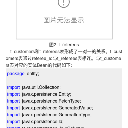
图2 t_referees
t_customers和t_referees表形成了一对一的关系。t_cust
omers表通过referee_id与t_referees表相连。与t_custome
rs表对应的实体Bean的代码如下：
package
entity;
import
java.util.Collection;
import
javax.persistence.Entity;
import
javax.persistence.FetchType;
import
javax.persistence.GeneratedValue;
import
javax.persistence.GenerationType;
import
javax.persistence.Id;