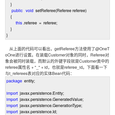
}
public
void
setReferee(Referee referee)
{
this
.referee
=
referee;
}
}
从上面的代码可以看出，getReferee方法使用了@OneT
oOne进行设置。在装载Customer对象的同时，Referee对
象会被同时装载，而默认的外键字段就是Customer类中的
referee属性名 + "_" + id，也就是referee_id。下面看一下
与t_referees表对应的实体Bean代码：
package
entity;
import
javax.persistence.Entity;
import
javax.persistence.GeneratedValue;
import
javax.persistence.GenerationType;
import
javax.persistence.Id;