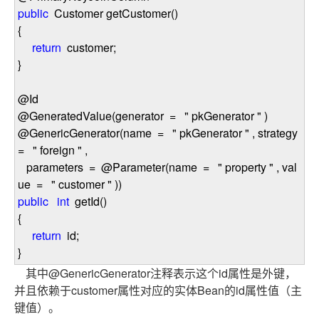
public
Customer getCustomer()
{
return
customer;
}
@Id
@GeneratedValue(generator
=
"
pkGenerator
"
)
@GenericGenerator(name
=
"
pkGenerator
"
, strategy
=
"
foreign
"
,
parameters
=
@Parameter(name
=
"
property
"
, val
ue
=
"
customer
"
))
public
int
getId()
{
return
id;
}
其中@GenericGenerator注释表示这个id属性是外键，
并且依赖于customer属性对应的实体Bean的id属性值（主
键值）。