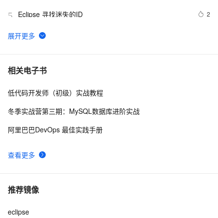
Eclipse 寻找迷失的ID
2
5
MyEclipse查找Web服务
1
6
Eclipse+Maven创建webapp项目<一> (转)
4
7
相关电子书
低代码开发师（初级）实战教程
在eclipse中打开文件所在的目录
1
8
冬季实战营第三期：MySQL数据库进阶实战
Eclipse3.6.2+EclipseME1.7.9+WTK2.5.2搭建J2ME开发
1
9
阿里巴巴DevOps 最佳实践手册
环境
MyEclipse自动生成注释，编辑默认注释模板
5
10
查看更多
推荐镜像
eclipse