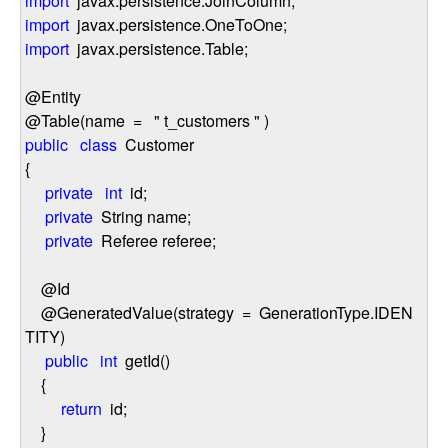
import
javax.persistence.JoinColumn;
import
javax.persistence.OneToOne;
import
javax.persistence.Table;
@Entity
@Table(name
=
"
t_customers
"
)
public
class
Customer
{
private
int
id;
private
String name;
private
Referee referee;
@Id
@GeneratedValue(strategy
=
GenerationType.IDEN
TITY)
public
int
getId()
{
return
id;
}