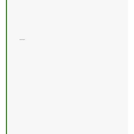
    ......   