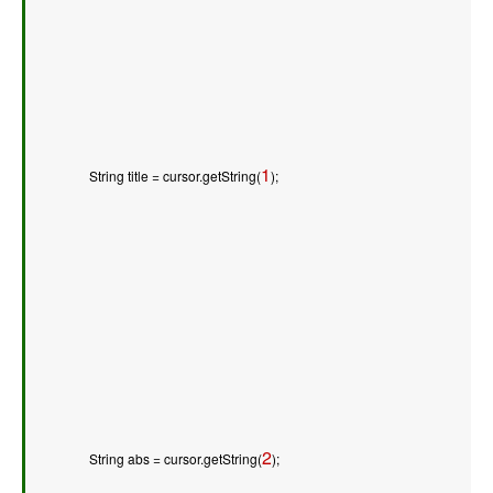
1
        String title = cursor.getString(
);   
2
        String abs = cursor.getString(
);   