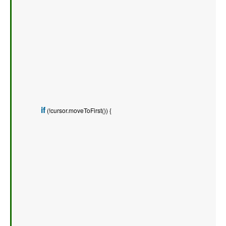
if
 (!cursor.moveToFirst()) {   