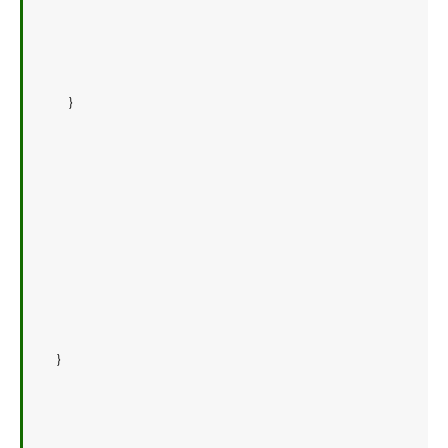
    }   
}   