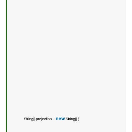
new
        String[] projection = 
 String[] {   