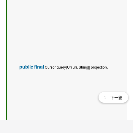
public
final
 Cursor query(Uri uri, String[] projection,   
下一篇