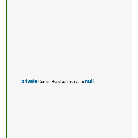
private
null
 ContentResolver resolver = 
;   