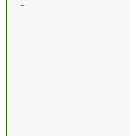
    ......   