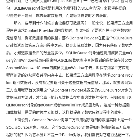
查询计划，它的成员变量mCompiledSql包含了一个已经编译好的SQL查询语
句，SQLiteCursor对象就是利用这个编译好的SQL查询语句来获得数据的，
但是它并不是马上就去获取数据的，而是等到需要时才去获取。
那么，要等到什么时候才会需要获取数据呢？一般来说，如果第三方应用
程序在请求Content Provider返回数据时，如果指定了要返回关于这些数据的
元信息时，例如数据条目的数量，那么Content Provider在把这个SQLiteCurs
or对象返回给第三方应用程序之前，就会去获取数据，因为只有获取了数据之
后，才知道数据条目的数量是多少。SQLiteCursor对象通过调用成员变量mQ
uery的fillWindow成员函数来把从SQLite数据库中查询得到的数据保存其父类
AbstractWindowedCursor的成员变量mWindow中去，即保存到第三方应用
程序创建的这块匿名共享内存中去。如果第三方应用程序在请求Content Prov
ider返回数据时，没有指定要返回关于这些数据的元信息，那么，就要等到第
三方应用程序首次调用这个从Content Provider处返回的SQLiteCursor对象的
数据获取方法时，才会真正执行从数据库存中查询数据的操作，例如调用了S
QLiteCursor对象的getCount或者moveToFirst成员函数时。这是一种数据懒
加载机制，需要的时候才去加载，这样就提高了数据传输过程中的效率。
上面说到，Content Provider向第三方应用程序返回的数据实际上是一个
SQLiteCursor对象，那么，这个SQLiteCursor对象是如何传输到第三方应用
程序的呢？因为它本身并不是一个Binder对象，我们需要对它进行适配一下。