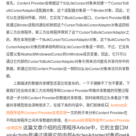
首先，Content Provider会根据这个SQLiteCursor对象来创建一个CursorToB
ulkCursorAdaptor适配器对象，这个适配器对象是一个Binder对象，因此，它
可以在进程间传输，同时，它实现了IBulkCursor接口。Content Provider接着
就通过Binder进程间通信机制把这个CursorToBulkCursorAdaptor对象返回给
第三方应用程序，第三方应用程序得到了这个CursorToBulkCursorAdaptor之
后，再在本地创建一个BulkCursorToCursorAdaptor对象，这个BulkCursorTo
CursorAdaptor对象的继承结构和SQLiteCursor对象是一样的，不过，它没有
设置父类AbstractWindowedCursor的mWindow成员变量，因此，它只可以
通过它内部的CursorToBulkCursorAdaptor对象引用来访问匿名共享内存中的
数据，即通过访问Content Provider这一侧的SQLiteCursor对象来访问共享数
据。
上面描述的数据共享模型还是比较复杂的，一下子理解不了也不要紧，下
面我们还会结合第三方应用程序和Content Provider传输共享数据的完整过程
来进一步分析Content Provider的数据共享原理，到时候再回过头来看这个数
据共享模型就会清晰很多了。在接下来的内容中，我们就继续
以
Android应
用程序组件Content Provider应用实例
一文的例子来分析Content Provider在
不同应用程序之间共享数据的原理。在
Android应用程序组件Content Provide
r应用实例
这篇文章介绍的应用程序Article中，它的主窗口M
ainActivity是通过调用它的内部ArticlesAdapter对象的getA