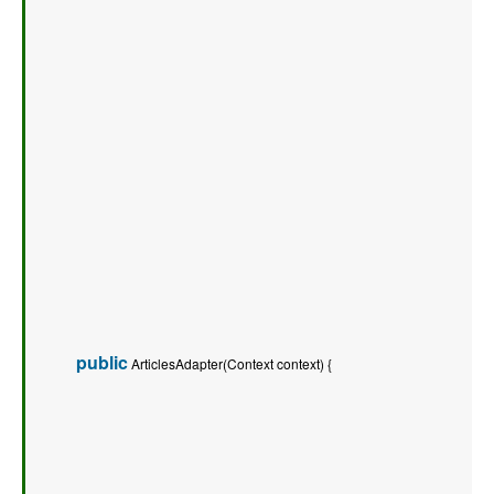
public
 ArticlesAdapter(Context context) {   