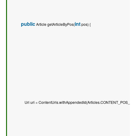
public
int
 Article getArticleByPos(
 pos) {   
        Uri uri = ContentUris.withAppendedId(Articles.CONTENT_POS_URI, 