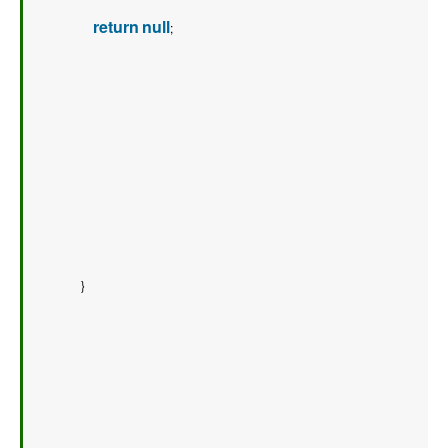
return
null
;   
        }   