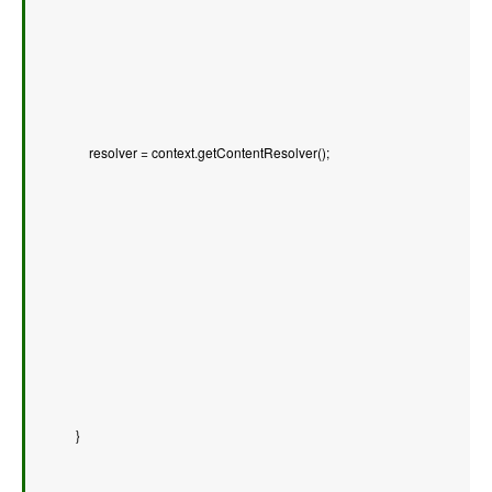
        resolver = context.getContentResolver();   
    }   