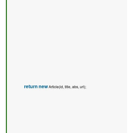
return
new
 Article(id, title, abs, url);   