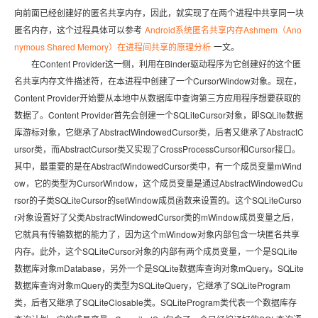
向前面已经创建好的匿名共享内存，因此，就实现了在两个进程中共享同一块
匿名内存，这个过程具体可以参考
Android系统匿名共享内存Ashmem（Ano
nymous Shared Memory）在进程间共享的原理分析
一文。
在Content Provider这一侧，利用在Binder驱动程序为它创建好的这个匿
名共享内存文件描述符，在本进程中创建了一个CursorWindow对象。现在，
Content Provider开始要从本地中从数据库中查询第三方应用程序想要获取的
数据了。Content Provider首先会创建一个SQLiteCursor对象，即SQLite数据
库游标对象，它继承了AbstractWindowedCursor类，后者又继承了AbstractC
ursor类，而AbstractCursor类又实现了CrossProcessCursor和Cursor接口。
其中，最重要的是在AbstractWindowedCursor类中，有一个成员变量mWind
ow，它的类型为CursorWindow，这个成员变量是通过AbstractWindowedCu
rsor的子类SQLiteCursor的setWindow成员函数来设置的。这个SQLiteCurso
r对象设置好了父类AbstractWindowedCursor类的mWindow成员变量之后，
它就具有传输数据的能力了，因为这个mWindow对象内部包含一块匿名共享
内存。此外，这个SQLiteCursor对象的内部有两个成员变量，一个是SQLite
数据库对象mDatabase，另外一个是SQLite数据库查询对象mQuery。SQLite
数据库查询对象mQuery的类型为SQLiteQuery，它继承了SQLiteProgram
类，后者又继承了SQLiteClosable类。SQLiteProgram类代表一个数据库存