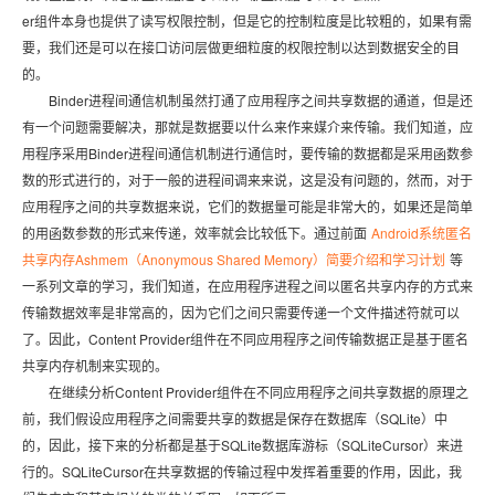
er组件本身也提供了读写权限控制，但是它的控制粒度是比较粗的，如果有需
要，我们还是可以在接口访问层做更细粒度的权限控制以达到数据安全的目
的。
Binder进程间通信机制虽然打通了应用程序之间共享数据的通道，但是还
有一个问题需要解决，那就是数据要以什么来作来媒介来传输。我们知道，应
用程序采用Binder进程间通信机制进行通信时，要传输的数据都是采用函数参
数的形式进行的，对于一般的进程间调来来说，这是没有问题的，然而，对于
应用程序之间的共享数据来说，它们的数据量可能是非常大的，如果还是简单
的用函数参数的形式来传递，效率就会比较低下。通过前面
Android系统匿名
共享内存Ashmem（Anonymous Shared Memory）简要介绍和学习计划
等
一系列文章的学习，我们知道，在应用程序进程之间以匿名共享内存的方式来
传输数据效率是非常高的，因为它们之间只需要传递一个文件描述符就可以
了。因此，Content Provider组件在不同应用程序之间传输数据正是基于匿名
共享内存机制来实现的。
在继续分析Content Provider组件在不同应用程序之间共享数据的原理之
前，我们假设应用程序之间需要共享的数据是保存在数据库（SQLite）中
的，因此，接下来的分析都是基于SQLite数据库游标（SQLiteCursor）来进
行的。SQLiteCursor在共享数据的传输过程中发挥着重要的作用，因此，我