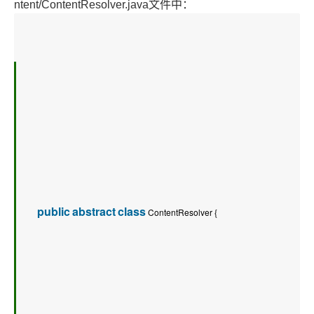
ntent/ContentResolver.java文件中：
public
abstract
class
 ContentResolver {   