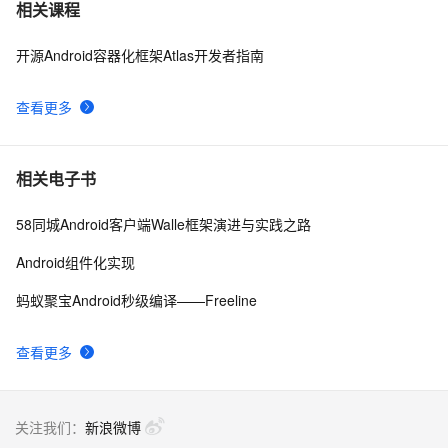
FFmpeg开发笔记（五十九）Linux编译ijkplayer的
5
7
相关课程
Android平台so库
开源Android容器化框架Atlas开发者指南
申请google android map api key
3
8
查看更多
[Android]Activity跳转传递任意类型的数据、Activity为
586
9
SingleTask时代替StartActivityForResult的解决方案
4.2、Android Studio压缩你的代码和资源
606
10
相关电子书
58同城Android客户端Walle框架演进与实践之路
Android组件化实现
蚂蚁聚宝Android秒级编译——Freeline
查看更多
关注我们：
新浪微博