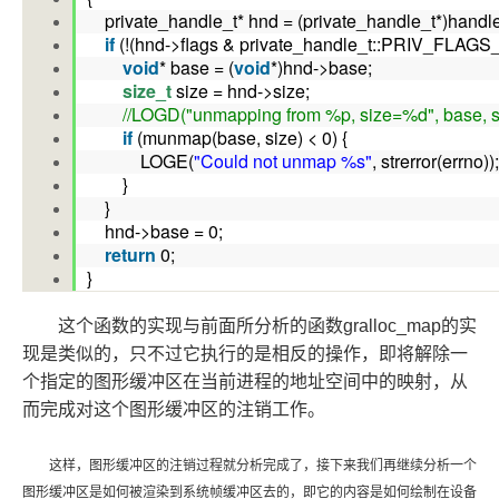
private_handle_t* hnd = (private_handle_t*)handl
if
(!(hnd->flags & private_handle_t::PRIV_FL
void
* base = (
void
*)hnd->base;
size_t
size = hnd->size;
//LOGD("unmapping from %p, size=%d", base, s
if
(munmap(base, size) < 0) {
LOGE(
"Could not unmap %s"
, strerror(errno)
}
}
hnd->base = 0;
return
0;
}
这个函数的实现与前面所分析的函数gralloc_map的实
现是类似的，只不过它执行的是相反的操作，即将解除一
个指定的图形缓冲区在当前进程的地址空间中的映射，从
而完成对这个图形缓冲区的注销工作。
这样，图形缓冲区的注销过程就分析完成了，接下来我们再继续分析一个
图形缓冲区是如何被渲染到系统帧缓冲区去的，即它的内容是如何绘制在设备