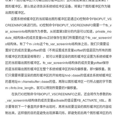
图形缓冲区，那么就必须告诉系统帧绘冲区设备，将第2个图形缓冲区作为输
出图形缓冲区。
设置系统帧缓冲区的当前输出图形缓冲区是通过IO控制命令FBIOPUT_VS
CREENINFO来进行的。IO控制命令FBIOPUT_VSCREENINFO需要一个fb_v
ar_screeninfo结构体作为参数。从前面第3部分的内容可以知道，private_mo
dule_t结构体m的成员变量info正好保存在我们所需要的这个fb_var_screeninf
o结构体。有了个m->info这个fb_var_screeninfo结构体之后，我们只需要设
置好它的成员变量yoffset的值（不用设置成员变量xoffset的值是因为所有的图
形缓冲区的宽度是相等的），就可以将要渲染的图形缓冲区设置为系统帧缓冲
区的当前输出图形缓冲区。fb_var_screeninfo结构体的成员变量yoffset保存
的是当前输出图形缓冲区在整个系统帧缓冲区的纵向偏移量，即Y偏移量。我
们只需要将要渲染的图形缓冲区的开始地址hnd->base的值减去系统帧缓冲区
的基地址m->framebuffer->base的值，再除以图形缓冲区一行所占据的字节数
m->finfo.line_length，就可以得到所需要的Y偏移量。
在执行IO控制命令FBIOPUT_VSCREENINFO之前，还会将作为参数的fb
_var_screeninfo结构体的成员变量activate的值设置FB_ACTIVATE_VBL，表
示要等到下一个垂直同步事件出现时，再将当前要渲染的图形缓冲区的内容绘
制出来。这样做的目的是避免出现屏幕闪烁，即避免前后两个图形缓冲区的内