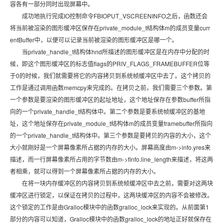
容各有一部分同时出现屏幕中。
成功地执行完成IO控制命令FBIOPUT_VSCREENINFO之后，函数还会
将当前被渲染的图形缓冲区保存在private_module_t结构体m的成员变量curr
entBuffer中，以便可以记录当前被渲染的图形缓冲区是哪一个。
当private_handle_t结构体hnd所描述的图形缓冲区是在内存中分配的时
候，即这个图形缓冲区的标志值flags的PRIV_FLAGS_FRAMEBUFFER位等
于0的时候，我们就需要将它的内容拷贝到系统帧缓冲区中去了。这个拷贝的
工作是通过调用函数memcpy来完成的。在拷贝之前，我们需要三个参数。第
一个参数是要渲染的图形缓冲区的起址地址，这个地址保存在参数buffer所指
向的一个private_handle_t结构体中。第二个参数是要系统帧缓冲区的基地
址，这个地址保存在private_module_t结构体m的成员变量framebuffer所指向
的一个private_handle_t结构体中。第三个参数是要拷贝的内容的大小，这个
大小就刚好是一个屏幕像素所占据的内存的大小。屏幕高度由m->info.yres来
描述，而一行屏幕像素所占用的字节数由m->finfo.line_length来描述，将这两
者相乘，就可以得到一个屏幕像素所占据的内存的大小。
在将一块内存缓冲区的内容拷贝到系统帧缓冲区中去之前，需要对这两块
缓冲区进行锁定，以保证在拷贝的过程中，这两块缓冲区的内容不会被修改。
这个锁定的工作是由Gralloc模块中的函数gralloc_lock来实现的。从前面第1
部分的内容可以知道，Gralloc模块中的函数gralloc_lock的地址正好就保存在