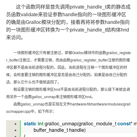
这个函数同样是首先调用private_handle_t类的静态成
员函数validate来验证参数handle指向的一块图形缓冲区
的确是由Gralloc模块分配的，接着再将将参数handle指向
的一块图形缓冲区转换为一个private_handle_t结构体hnd
来访问。
一块图形缓冲区只有被注册过，即被Gralloc模块中的函数gralloc_registe
r_buffer注册过，才需要注销，而由函数gralloc_register_buffer注册的图形缓
冲区都不是由当前进程分配的，因此，当前进程在注销一个图形缓冲区的时
候，会检查要注销的图形缓冲区是否是由自己分配的。如果是由自己分配的
话，那么它什么也不做就返回了。
假设要注销的图形缓冲区hnd不是由当前进程分配的，那么接下来就会调
用另外一个函数galloc_unmap来注销图形缓冲区hnd。
函数galloc_unmap也是实现在文件hardware/libhardware/modules/grall
oc/mapper.cpp中，如下所示：
static
int
gralloc_unmap(gralloc_module_t
const
* 
buffer_handle_t handle)
{