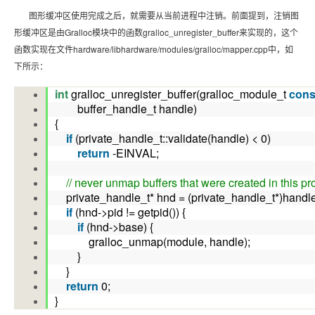
图形缓冲区使用完成之后，就需要从当前进程中注销。前面提到，注销图
形缓冲区是由Gralloc模块中的函数gralloc_unregister_buffer来实现的，这个
函数实现在文件hardware/libhardware/modules/gralloc/mapper.cpp中，如
下所示：
int
gralloc_unregister_buffer(gralloc_module_t
cons
buffer_handle_t handle)
{
if
(private_handle_t::validate(handle) < 0)
return
-EINVAL;
// never unmap buffers that were created in this p
private_handle_t* hnd = (private_handle_t*)handl
if
(hnd->pid != getpid()) {
if
(hnd->base) {
gralloc_unmap(module, handle);
}
}
return
0;
}