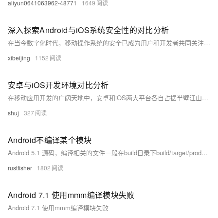
aliyun0641063962-48771
1649
深入探索Android与iOS系统安全性的对比分析
在当今数字化时代，移动操作系统的安全已成为用户和开发者共同关注的重点。本文旨在通过比较Android与iOS两大主流操作系统在安全性方面的差异，揭示两者在设计理念、权限管理、应用审核机制等方面的不同之处。我们将探讨这些差异如何影响用户的安全体验以及可能带来的风险。
xibeijing
1152
安卓与iOS开发环境对比分析
在移动应用开发的广阔天地中，安卓和iOS两大平台各自占据半壁江山。本文深入探讨了这两个平台的开发环境，从编程语言、开发工具到用户界面设计等多个角度进行比较。通过实际案例分析和代码示例，我们旨在为开发者提供一个清晰的指南，帮助他们根据项目需求和个人偏好做出明智的选择。无论你是初涉移动开发领域的新手，还是寻求跨平台解决方案的资深开发者，这篇文章都将为你提供宝贵的信息和启示。
shuj
327
Android不编译某个模块
Android 5.1 源码，编译相关的文件一般在build目录下build/target/product 放了很多mk文件；一般不同的产品会有不同的目录 假设我不想编译OpenWnn，在build目录下grep一下“OpenWnn”target/product/full_base.
rustfisher
1802
Android 7.1 使用mmm编译模块失败
Android 7.1 使用mmm编译模块失败