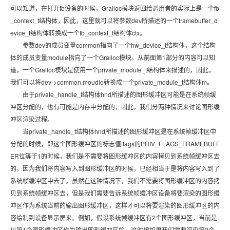
可以知道，在打开fb设备的时候，Gralloc模块返回给调用者的实际上是一个fb
_context_t结构体，因此，这里就可以将参数dev所描述的一个framebuffer_d
evice_t结构体转换成一个fb_context_t结构体ctx。
参数dev的成员变量common指向了一个hw_device_t结构体，这个结构
体的成员变量module指向了一个Gralloc模块。从前面第1部分的内容可以知
道，一个Gralloc模块是使用一个private_module_t结构体来描述的，因此，
我们可以将dev->common.moudle转换成一个private_module_t结构体m。
由于private_handle_t结构体hnd所描述的图形缓冲区可能是在系统帧缓
冲区分配的，也有可能是内存中分配的，因此，我们分两种情况来讨论图形缓
冲区渲染过程。
当private_handle_t结构体hnd所描述的图形缓冲区是在系统帧缓冲区中
分配的时候，即这个图形缓冲区的标志值flags的PRIV_FLAGS_FRAMEBUFF
ER位等于1的时候，我们是不需要将图形缓冲区的内容拷贝到系统帧缓冲区去
的，因为我们将内容写入到图形缓冲区的时候，已经相当于是将内容写入到了
系统帧缓冲区中去了。虽然在这种情况下，我们不需要将图形缓冲区的内容拷
贝到系统帧缓冲区去，但是我们需要告诉系统帧缓冲区设备将要渲染的图形缓
冲区作为系统当前的输出图形缓冲区，这样才可以将要渲染的图形缓冲区的内
容绘制到设备显示屏来。例如，假设系统帧缓冲区有2个图形缓冲区，当前是
以第1个图形缓冲区作为输出图形缓冲区的，这时候如果我们需要渲染第2个