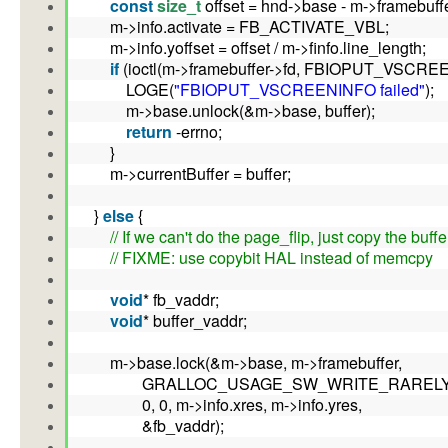
const
size_t
offset = hnd->base - m->framebuf
m->info.activate = FB_ACTIVATE_VBL;
m->info.yoffset = offset / m->finfo.line_length;
if
(ioctl(m->framebuffer->fd, FBIOPUT_VSCREE
LOGE(
"FBIOPUT_VSCREENINFO failed"
);
m->base.unlock(&m->base, buffer);
return
-errno;
}
m->currentBuffer = buffer;
}
else
{
// If we can't do the page_flip, just copy the buffe
// FIXME: use copybit HAL instead of memcpy
void
* fb_vaddr;
void
* buffer_vaddr;
m->base.lock(&m->base, m->framebuffer,
GRALLOC_USAGE_SW_WRITE_RAREL
0, 0, m->info.xres, m->info.yres,
&fb_vaddr);