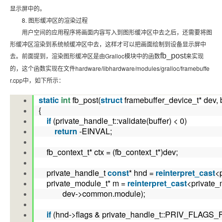
显示屏中的。
8. 图形缓冲区的渲染过程
用户空间的应用程序将画面内容写入到图形缓冲区中去之后，还需要将图
形缓冲区渲染到系统帧缓冲区中去，这样才可以把画面绘制到设备显示屏中
去。前面提到，渲染图形缓冲区是由Gralloc模块中的函数
fb_post
来实现
的，这个函数实现在文件hardware/libhardware/modules/gralloc/framebuffe
r.cpp中，如下所示：
static
int
fb_post(
struct
framebuffer_device_t* dev, 
{
if
(private_handle_t::validate(buffer) < 0)
return
-EINVAL;
fb_context_t* ctx = (fb_context_t*)dev;
private_handle_t
const
* hnd =
reinterpret_cast
<
private_module_t* m =
reinterpret_cast
<private
dev->common.module);
if
(hnd->flags & private_handle_t::PRIV_FLA