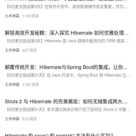
【9月更文挑战第3天】在软件开发中，高效数据操作至关重要。作为流行的Java持久化框架，Hibernate提供了强大的数据库操作功能。本文探讨了Hibernate批量操作，包括批量插入、更新和删除的最佳实践，通过使用原生SQL和`Session`的`createNativeQuery()`方法，结合`addBatch()`及`executeBatch()`方法实现高效批量操作。合理设置批量大小、事务管理和性能测试是优化的关键。在实际开发中，应根据业务需求和性能要求选择合适的方法，以提升程序性能和可维护性。
土木林森
1145
解锁高效开发秘籍：深入探究 Hibernate 如何优雅处理一对多与多对多关系，让数据映射再无烦恼！
【9月更文挑战第3天】Hibernate 是 Java 领域中最流行的 ORM 框架之一，广泛用于处理实体对象与数据库表之间的映射。尤其在处理复杂关系如一对多和多对多时，Hibernate 提供了丰富的 API 和配置选项。本文通过具体代码示例，展示如何使用 `@OneToMany`、`@JoinColumn`、`@ManyToMany` 和 `@JoinTable` 等注解优雅地实现这些关系，帮助开发者保持代码简洁的同时确保数据一致性。
土木林森
427
颠覆传统开发：Hibernate与Spring Boot的集成，让你的开发效率飞跃式提升！
【8月更文挑战第31天】在 Java 开发中，Spring Boot 和 Hibernate 已成为许多开发者的首选技术栈。Spring Boot 简化了配置和部署过程，而 Hibernate 则是一个强大的 ORM 框架，用于管理数据库交互。将两者结合使用，可以极大提升开发效率并构建高性能的现代 Java 应用。本文将通过代码示例展示如何在 Spring Boot 项目中集成 Hibernate，并实现基本的数据库操作，包括添加依赖、配置数据源、创建实体类和仓库接口，以及在服务层和控制器中处理 HTTP 请求。这种组合不仅简化了配置，还提供了一套强大的工具来快速开发现代 Java 应用程序。
土木林森
1187
Struts 2 与 Hibernate 的完美邂逅：如何无缝集成两大框架，轻松玩转高效 CRUD 操作？
【8月更文挑战第31天】本文通过具体示例介绍了如何在 Struts 2 中整合 Hibernate，实现基本的 CRUD 操作。首先创建 Maven 项目并添加相关依赖，接着配置 Hibernate 并定义实体类及其映射文件。然后创建 DAO 接口及实现类处理数据库操作，再通过 Struts 2 的 Action 类处理用户请求。最后配置 `struts.xml` 文件并创建 JSP 页面展示用户列表及编辑表单。此示例展示了如何配置和使用这两个框架，使代码更加模块化和可维护。
土木林森
613
Hibernate 的 save() 和 persist() 方法有什么区别？