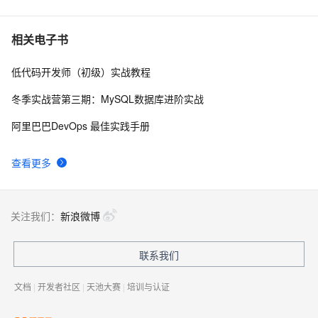
具类 - 怀念今天的专栏 - 博客频道
Hibernate缓存和状态
9
7
相关电子书
低代码开发师（初级）实战教程
Spring3 整合 Hibernate4实现数据库操作(1)
652
8
冬季实战营第三期：MySQL数据库进阶实战
Hibernate进行对象的增删改查
3
9
阿里巴巴DevOps 最佳实践手册
Spring与Hibernate两种组合方式
2
10
查看更多
关注我们：
新浪微博
联系我们
文档
|
开发者社区
|
天池大赛
|
培训与认证