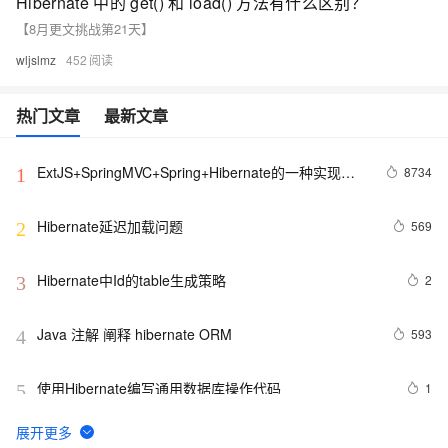
Hibernate 中的 get() 和 load() 方法有什么区别？
【8月更文挑战第21天】
wljslmz
452
热门文章
最新文章
ExtJS+SpringMVC+Spring+Hibernate的一种实现
8734
1
（蒋锋代码分析）
Hibernate延迟加载问题
569
2
Hibernate中Id的table生成策略
2
3
Java 注解 阐释 hibernate ORM
593
4
使用Hibernate编写通用数据库操作代码
1
5
关于hibernate的实体类中有集合类型转化成JSON的工
565
6