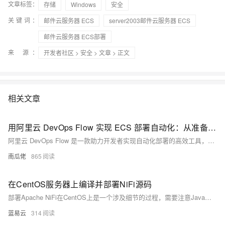
文章标签：
存储
Windows
安全
关键词：
邮件云服务器 ECS
server2003邮件云服务器 ECS
邮件云服务器 ECS部署
来 源：
开发者社区
>
安全
>
文章
> 正文
相关文章
用阿里云 DevOps Flow 实现 ECS 部署自动化：从准备到落地的完整指南
阿里云 DevOps Flow 是一款助力开发者实现自动化部署的高效工具，支持代码流水线构建、测试与部署至ECS实例，显著提升交付效率与稳定性。本文详解如何通过 Flow 自动部署 Bash 脚本至 ECS，涵盖环境准备、流水线搭建、源码接入、部署流程设计及结果验证，助你快速上手云上自动化运维。
南瓜佬
865
在CentOS服务器上编译并部署NiFi源码
部署Apache NiFi在CentOS上是一个涉及细节的过程，需要注意Java环境、源码编译、配置调整等多个方面。遵循上述步骤，可以在CentOS服务器上成功部署和配置Apache NiFi，从而高效地处理和分发数据。
蓝易云
314