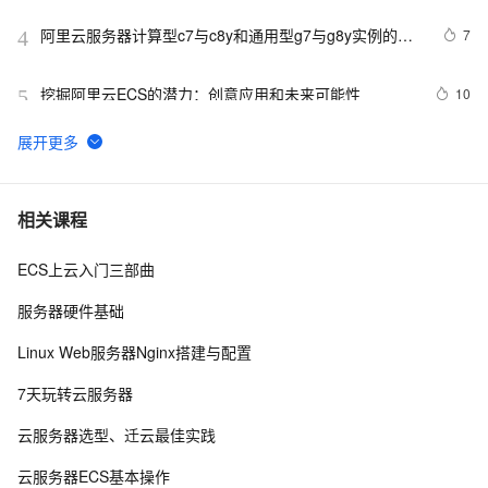
阿里云服务器计算型c7与c8y和通用型g7与g8y实例的区
7
4
别与选择参考
挖掘阿里云ECS的潜力：创意应用和未来可能性
10
5
阿里云2核4G配置服务器可选实例及收费价格参考
5
6
卖爆了！阿里云99元服务器新老用户同享，续费不涨
10
7
相关课程
价！
ECS上云入门三部曲
百度搜索：蓝易云 ，Linux Debian11服务器安装SSH，
7
8
创建新用户并允许SSH远程登录，及SSH安全登录配置！
服务器硬件基础
Android Socket与服务器通信通用Demo
5
9
Linux Web服务器Nginx搭建与配置
 使用阿里云服务器ESC部署Flask项目，完成个人开发
6
10
7天玩转云服务器
WebGIS系统的公网发布
云服务器选型、迁云最佳实践
云服务器ECS基本操作