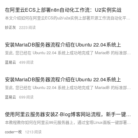
在阿里云ECS上部署n8n自动化工作流：U2实例实战
本文介绍如何在阿里云ECS的u2i/u2a实例上部署开源工作流自动化平台n8n，利用Docker快速搭建并配置定时任务，实现如每日抓取MuleRun新AI Agent并推送通知等自动化流程。内容涵盖环境准备、安全组设置、实战案例与优化建议，助力高效构建低维护成本的自动化系统。
妙正灰
2223
安装MariaDB服务器流程介绍在Ubuntu 22.04系统上
至此, 您已经在 Ubuntu 22.04 系统上成功地完成了 MariadB 的标准部署流程，并且对其进行基础但重要地初步配置加固工作。通过以上简洁明快且实用性强大地操作流程, 您现在拥有一个待定制与使用地强大 SQL 数据库管理系统。
蓝易云
499
安装MariaDB服务器流程介绍在Ubuntu 22.04系统上
至此, 您已经在 Ubuntu 22.04 系统上成功地完成了 MariadB 的标准部署流程，并且对其进行基础但重要地初步配置加固工作。通过以上简洁明快且实用性强大地操作流程, 您现在拥有一个待定制与使用地强大 SQL 数据库管理系统。
蓝易云
699
使用阿里云服务器安装Z-Blog博客网站流程，新手一键部署教程
本教程教你如何在阿里云99元服务器上，通过宝塔Linux面板一键部署Z-Blog博客。基于CentOS 7.9系统，从远程连接、安装宝塔面板、开放端口到部署Z-Blog全流程详解，操作简单，新手也能轻松搭建个人博客网站。
coder一枚
1213