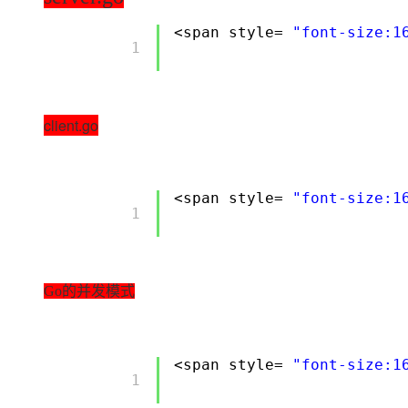
<span style=
"font-size:1
        1 

client.go
<span style=
"font-size:1
        1 

Go的并发模式
<span style=
"font-size:1
        1 
