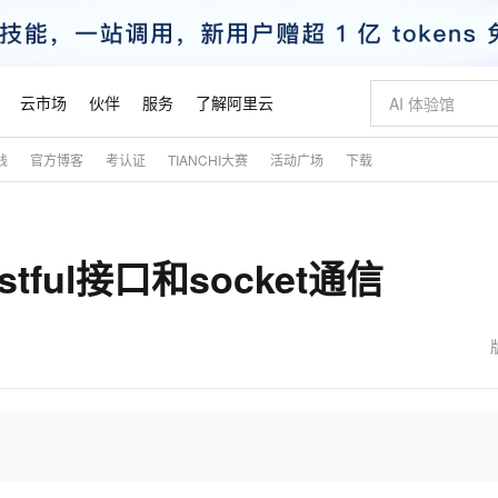
云市场
伙伴
服务
了解阿里云
践
官方博客
考认证
TIANCHI大赛
活动广场
下载
AI 特惠
数据与 API
成为产品伙伴
企业增值服务
最佳实践
价格计算器
AI 场景体
基础软件
产品伙伴合
阿里云认证
市场活动
配置报价
大模型
自助选配和估算价格
步到位
智启 AI 普惠权益
产品生态集成认证中心
企业支持计划
云上春晚
域名与网站
Qwen Audio：打造专属 AI 语音助手
千问官方 MaaS 平台，为开发者和 Agent 而生，新用户赠送 1 亿 + tokens 额度
一句话生成原生
AI Coding
阿里云Maa
2026 阿里云
云服务器 E
为企业打
数据集
Windows
大模型认证
模型
NEW
NEW
ful接口和socket通信
格式还原
值低价云产品抢先购
至高享 1亿+免费 tokens，加速 Al 应用落地
提供智能易用的域名与建站服务
Qwen-Audio-3.0-Realtime 端到端实时语音角色扮演
输入一句话想法,
智能编程，一键
安全可靠、
产品生态伙伴
专家技术服务
云上奥运之旅
弹性计算合作
阿里云中企出
手机三要素
宝塔 Linux
全部认证
价格优势
开源旗舰模型
即刻拥有 DeepSeek-V4-Pro
阿里云 OPC 创新助力计划
千问大模型
一键部署幻兽
AI 电商营销
对象存储 O
大模型
产品生态伙伴工作台
企业增值服务台
云栖战略参考
云存储合作计
云栖大会
身份实名认证
CentOS
训练营
推动算力普惠，释放技术红利
最高返9万
真正可用的 1M 上下文,一次完成代码全链路开发
快速构建应用程序和网站，即刻迈出上云第一步
轻松解锁专属 DeepSeek-V4-Pro
至高百万元 Token 补贴，加速一人公司成长
多元化、高性能、安全可靠的大模型服务
一键购买专属
从图文生成到
云上的中国
数据库合作计
活动全景
短信
Docker
图片和
自进化智能体
5 分钟轻松部署专属 QwenPaw
Token Plan 模型订阅计划
数字证书管理服务（原SSL证书）
高效搭建 AI
AI 广告创作
无影云电脑
企业成长
NEW
HOT
信息公告
看见新力量
云网络合作计
OCR 文字识别
JAVA
越聪明
证享300元代金券
全托管，含MySQL、PostgreSQL、SQL Server、MariaDB多引擎
Qwen3.8-Max 首发尝鲜，限时加量 10 倍，夜间低至2折
实现全站HTTPS，呈现可信的WEB访问
从聊天伙伴进化为能主动干活的本地数字员工
图文、视频一
随时随地安
魔搭 Mode
Kimi-K3
HappyHors
NEW
loud
服务实践
官网公告
金融模力时刻
Salesforce O
版
发票查验
全能环境
Claude Code + GStack 打造工程团队
千问办公，限时限量积分加倍
Qoder
低代码高效构
AI 建站
短信服务
型
NEW
作计划
Kimi 最新旗舰模型，长程编程与推理利器
让文字生成流
计划
创新中心
魔搭 ModelSc
健康状态
理服务
让AI从“聊天伙伴”进化为能干活的“数字员工”
安装技能 GStack，拥有专属 AI 工程团队
你的AI工作搭子，覆盖日常办公高频场景
面向真实软件的智能体编程平台
0 代码专业建
客户案例
天气预报查询
操作系统
态合作计划