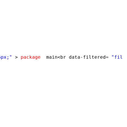
6px;"
>
package
main<br data-filtered=
"filt