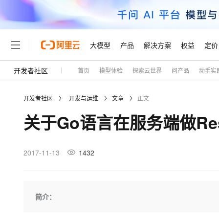
大模型
产品
解决方案
权益
定价
开发者社区
首页
模型体验
探索云世界
问产品
动手实
大模型
产品
解决方案
权益
定价
云市场
伙伴
服务
了解阿里云
精选产品
精选解决方案
普惠上云
产品定价
精选商城
成为销售伙伴
售前咨询
为什么选择阿里云
千问AI平台
开发者社区
开发与运维
文章
正文
了解云产品的定价详情
大模型服务平台百炼
睿译宝，AI翻译排版一
普惠上云 官方力荐
分销伙伴
在线服务
网站建设
什么是云计算
大
关于Go语言在服务端做Rest
大模型服务与应用平台
上传文档即自动完成翻译和
云服务器38元/年起，超
咨询伙伴
多端小程序
技术领先
云上成本管理
售后服务
轻量应用服务器
GLM-5.2：长任务时代
官方推荐返现计划
大模型
精选产品
精选解决方案
Salesforce 国际版订阅
稳定可靠
管理和优化成本
推荐新用户得奖励，单订单
销售伙伴合作计划
2017-11-13
1432
自助服务
友盟天域
安全合规
人工智能与机器学习
AI
文本生成
云数据库 RDS
Hermes Agent，打造
云工开物
无影生态合作计划
在线服务
观测云
分析师报告
自主进化，持久记忆，越用
高校专属算力普惠，学生认
计算
互联网应用开发
Qwen3.8-Max
HOT
Salesforce On Alibaba C
工单服务
Tuya 物联网平台阿里云
研究报告与白皮书
人工智能平台 PAI
快速拥有专属 OpenClaw
简介：
大模
Consulting Partner 合
大数据
容器
智能体时代全能旗舰模型
免费试用
短信专区
一站式AI开发、训练和推
蓝凌 OA
AI 大模型销售与服务生
现代化应用