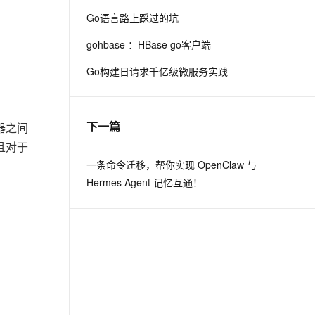
Go语言路上踩过的坑
息提取
与 AI 智能体进行实时音视频通话
gohbase ：HBase go客户端
从文本、图片、视频中提取结构化的属性信息
构建支持视频理解的 AI 音视频实时通话应用
Go构建日请求千亿级微服务实践
t.diy 一步搞定创意建站
构建大模型应用的安全防护体系
通过自然语言交互简化开发流程,全栈开发支持
通过阿里云安全产品对 AI 应用进行安全防护
下一篇
器之间
且对于
一条命令迁移，帮你实现 OpenClaw 与
Hermes Agent 记忆互通！