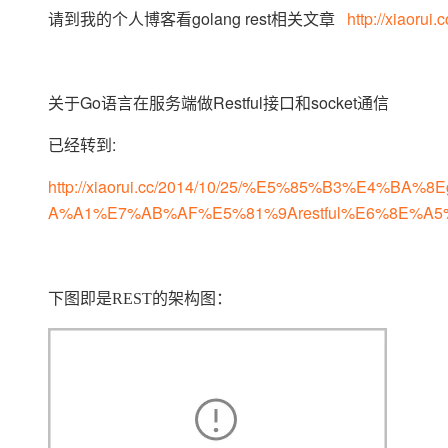
存储
天池大赛
Qwen3.7-Plus
云解析DNS
解决方案免费试用 新老
请到我的个人博客看golang rest相关文章
http://xiaorui.c
电子合同
最高领取价值200元试用
能看、能想、能动手的多模
安全
网络与CDN
AI 算法大赛
畅捷通
大数据开发治理平台 Data
AI 产品 免费试用
网络
安全
云开发大赛
Qwen3-VL-Plus
Tableau 订阅
1亿+ 大模型 tokens 和 
关于Go语言在服务端做Restful接口和socket通信
可观测
入门学习赛
中间件
AI空中课堂在线直播课
云防火墙
140+云产品 免费试用
已经转到:
上云与迁云
云原生的云上边界网络安全
产品新客免费试用，最长1
数据库
生态解决方案
http://xiaorui.cc/2014/10/25/%E5%85%B3%E
大模型服务
企业出海
大模型ACA认证体验
大数据计算
A%A1%E7%AB%AF%E5%81%9Arestful%E6%8E%A5
助力企业全员 AI 认知与能
行业生态解决方案
千问AI平台-Token Plan
政企业务
媒体服务
开发者生态解决方案
企业服务与云通信
千问AI平台-模型体验
AI 开发和 AI 应用解决
下图即是REST的架构图：
在线体验全尺寸、多种模态
域名与网站
Happy 系列大模型
终端用户计算
Serverless
开发工具