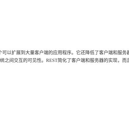
AI 应用
10分钟微调：让0.6B模型媲美235B模
多模态数据信
型
依托云原生高可用架构,实现Dify私有化部署
用1%尺寸在特定领域达到大模型90%以上效果
一个 AI 助手
超强辅助，Bol
即刻拥有 DeepSeek-R1 满血版
在企业官网、通讯软件中为客户提供 AI 客服
多种方案随心选，轻松解锁专属 DeepSeek
一个可以扩展到大量客户端的应用程序。它还降低了客户端和服务
统之间交互的可见性。REST简化了客户端和服务器的实现，而