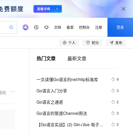
文档
备案
控制台
注册
登录
个人
积分
发布
验
作计划
器
AI 活动
专业服务
服务伙伴合作计划
开发者社区
加入我们
产品动态
服务平台百炼
阿里云 OPC 创新助力计划
热门文章
最新文章
一站式生成采购清单，支持单品或批量购买
可编辑精美 PPT 文稿
S产品伙伴计划（繁花）
峰会
CS
造的大模型服务与应用开发平台
Agency Agents：拥有专属领域专家
AI 生产力先锋
Al MaaS 服务伙伴赋能合作
域名
博文
Careers
至高可申请百万元
Qwen3.8-Max 模型上线
 轻松生成专业的 PPT
开启高性价比 AI 编程新体验
弹性可伸缩的云计算服务
先锋实践拓展 AI 生产力的边界
多领域专家智能体,一键组建 AI 虚拟交付团队
Token 补贴，五大权
计划
海大会
伙伴信用分合作计划
商标
问答
社会招聘
一文读懂Go语言的net/http标准库
9
益加速 OPC 成功
帕鲁游戏服务器
SS
HappyHorse 打造一站式影视创作平台
飞天发布时刻
HOT
Open Search 向量检索版支
划
备案
电子书
校园招聘
联机服务器，轻松开启游戏
视频创作，一键激活电商全链路生产力
稳定、安全、高性价比、高性能的云存储服务
所见，即是所愿
持视频检索 Pipeline 功能
可视化编排打通从文字构思到成片全链路闭环
更多支持
Go语言入门分享
3
版权
划
公司注册
镜像站
视频生成
语音识别与合成
 智能体与工作流应用
漫剧工坊：一站式动画创作平台
AI 实训营
应用身份服务 (IDaaS)
Go语言之通道
2
合作伙伴培训与认证
划
上云迁移
站生成，高效打造优质广告素材
全接入的云上超级电脑
通过阿里云百炼高效搭建AI应用,助力高效开发
快速生产连贯的高质量长漫剧
从基础到进阶，Agent 创客手把手教你
OpenClaw 管理能力上线
lScope
我要反馈
e-1.1-T2V
Qwen3-TTS-Flash
Go语言的管道Channel用法
3
查询合作伙伴
n Alibaba Cloud ISV 合作
代维服务
建企业门户网站
10 分钟搭建微信、支付宝小程序
MaxCompute MaxFrame 提
畅细腻的高质量视频
离线语音合成大模型，多语言方言自适应，低延迟高稳定
创新加速
【Go语言实战】(2) Gin+Vue 电子商
ope
登录合作伙伴管理后台
2
我要建议
站，无忧落地极速上线
以可视化方式快速构建移动和 PC 门户网站
国内短信简单易用，安全可靠，秒级触达，全球覆盖200+国家和地区。
高效部署网站，快速应用到小程序
供自动弹性内存功能
城