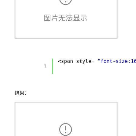
<span style=
"font-size:1
        1 

结果：