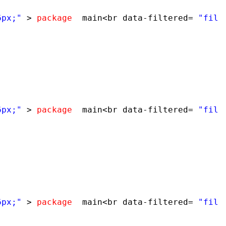
6px;"
>
package
main<br data-filtered=
"filt
6px;"
>
package
main<br data-filtered=
"filt
6px;"
>
package
main<br data-filtered=
"filt