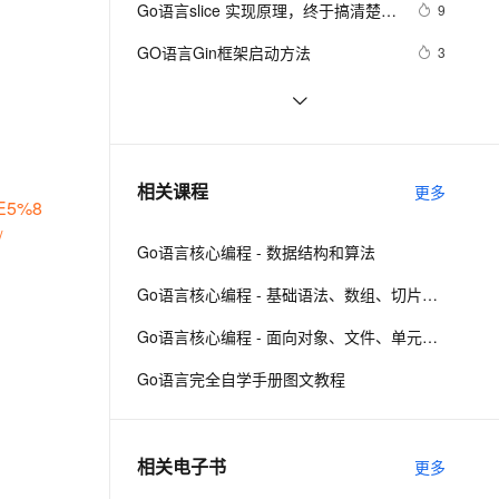
安全
Go语言slice 实现原理，终于搞清楚它
我要投诉
e-1.1-I2V
Cosyvoice-V3-Flash
9
PolarDB
上云场景组合购
Milvus 弹性伸缩功能新增节
伴
的扩容机制了！
漫剧创作，剧本、分镜、视频高效生成
100%兼容MySQL、PostgreSQL，兼容Oracle，支持集中和分布式
覆盖90%+业务场景，专享组合折扣价
点支持范围
畅自然，细节丰富
高表现力语音合成大模型，语音克隆听感自然
VPN
GO语言Gin框架启动方法
3
ernetes 版 ACK
云聚AI 严选权益
AI 原生数据库服务发布
SSL 证书
03-Go语言基础-常量与运算符
4
2V
Fun-ASR
，一键激活高效办公新体验
理容器应用的 K8s 服务
精选AI产品，从模型到应用全链提效
Agent 数据网关
文戏情感细腻自然，动作戏激烈拳拳到肉，实现更强表演能力
支持中英文自由切换，具备更强的噪声鲁棒性
堡垒机
【Go语言入门100题】026 I Love 
2
AI 用量加速计划
云原生数据库 PolarDB
GPLT (5 分) Go语言 | Golang
防火墙
、识别商机，让客服更高效、服务更出色。
【Go语言入门100题】051 打折 (5 
新老同享，达量后返
Agentic Database 发布
3
相关课程
更多
E5%8
分) Go语言|Golang
主机安全
应用
/
Go语言核心编程 - 数据结构和算法
千问办公
NEW
AI 应用及服务市场
的智能体编程平台
一站式AI生产力平台
Go语言核心编程 - 基础语法、数组、切片、Map
AI 应用
伶鹊
Go语言核心编程 - 面向对象、文件、单元测试、反射、TCP编程
企业级人与Agent协作平台，接入和调度多个数字员工
智能客服平台，对话机器人、对话分析、智能外呼
大模型
Go语言完全自学手册图文教程
大模型服务平台百炼 - 全妙
自然语言处理
应用创作平台
多模态内容创作工具，已接入 DeepSeek
数据标注
相关电子书
更多
机器学习